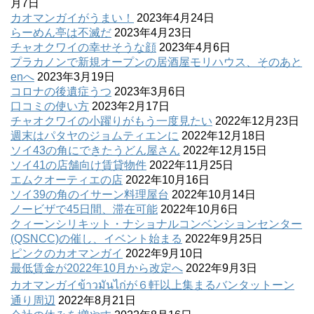
月7日
カオマンガイがうまい！
2023年4月24日
らーめん亭は不滅だ
2023年4月23日
チャオクワイの幸せそうな顔
2023年4月6日
プラカノンで新規オープンの居酒屋モリハウス、そのあと
enへ
2023年3月19日
コロナの後遺症うつ
2023年3月6日
口コミの使い方
2023年2月17日
チャオクワイの小躍りがもう一度見たい
2022年12月23日
週末はパタヤのジョムティエンに
2022年12月18日
ソイ43の角にできたうどん屋さん
2022年12月15日
ソイ41の店舗向け賃貸物件
2022年11月25日
エムクオーティエの店
2022年10月16日
ソイ39の角のイサーン料理屋台
2022年10月14日
ノービザで45日間、滞在可能
2022年10月6日
クィーンシリキット・ナショナルコンベンションセンター
(QSNCC)の催し、イベント始まる
2022年9月25日
ピンクのカオマンガイ
2022年9月10日
最低賃金が2022年10月から改定へ
2022年9月3日
カオマンガイข้าวมันไก่が６軒以上集まるバンタットーン
通り周辺
2022年8月21日