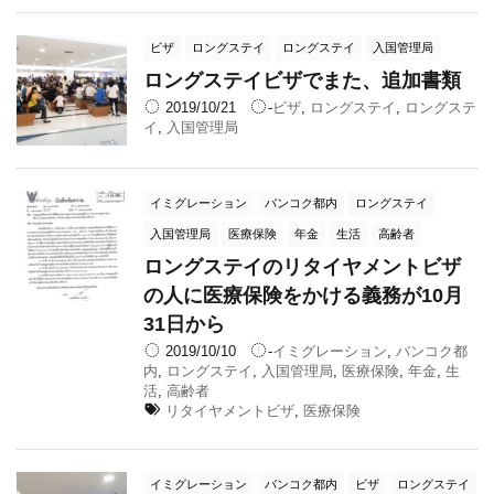
ビザ
ロングステイ
ロングステイ
入国管理局
ロングステイビザでまた、追加書類
2019/10/21
-
ビザ
,
ロングステイ
,
ロングステ
イ
,
入国管理局
イミグレーション
バンコク都内
ロングステイ
入国管理局
医療保険
年金
生活
高齢者
ロングステイのリタイヤメントビザ
の人に医療保険をかける義務が10月
31日から
2019/10/10
-
イミグレーション
,
バンコク都
内
,
ロングステイ
,
入国管理局
,
医療保険
,
年金
,
生
活
,
高齢者
リタイヤメントビザ
,
医療保険
イミグレーション
バンコク都内
ビザ
ロングステイ