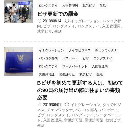
ロングステイ
入国管理局
就労ビザ
生活
ビザ更新での罰金
2019/08/14
-
イミグレーション
,
バンコク都
内
,
ビザ
,
ロングステイ
,
ロングステイ
,
入国管理局
,
就労ビザ
,
生活
イミグレーション
タイでビジネス
チェンワッタナ
バンコク都内
パスポート
ビザ
ロングステイ
ロングステイ
ワークパーミット
入国管理局
労働許可証
労働許可証
就労ビザ
生活
Bビザを初めて更新する人は、初めて
の90日の届け出の際に住まいの書類
必要
2019/06/01
-
イミグレーション
,
タイでビジ
ネス
,
チェンワッタナ
,
バンコク都内
,
パスポート
,
ビザ
,
ロングステイ
,
ロングステイ
,
ワークパーミッ
ト
,
入国管理局
,
労働許可証
,
労働許可証
,
就労ビザ
,
生活