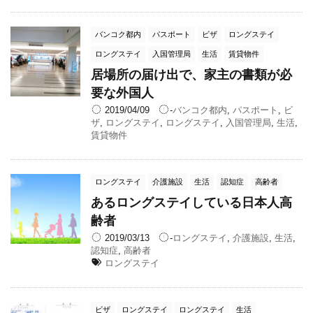
バンコク都内
パスポート
ビザ
ロングステイ
ロングステイ
入国管理局
生活
賃貸物件
居場所の届け出で、家主の書類が必
要な外国人
2019/04/09
-
バンコク都内
,
パスポート
,
ビ
ザ
,
ロングステイ
,
ロングステイ
,
入国管理局
,
生活
,
賃貸物件
ロングステイ
介護施設
生活
認知症
高齢者
あるロングステイしている日本人高
齢者
2019/03/13
-
ロングステイ
,
介護施設
,
生活
,
認知症
,
高齢者
ロングステイ
ビザ
ロングステイ
ロングステイ
生活