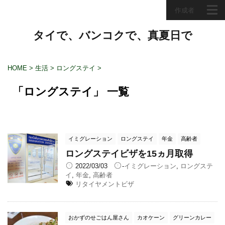
作成者
タイで、バンコクで、真夏日で
HOME
>
生活
>
ロングステイ
>
「ロングステイ」 一覧
イミグレーション
ロングステイ
年金
高齢者
ロングステイビザを15ヵ月取得
2022/03/03
-
イミグレーション
,
ロングステ
イ
,
年金
,
高齢者
リタイヤメントビザ
おかずのせごはん屋さん
カオケーン
グリーンカレー