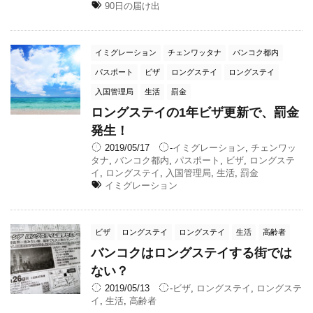
90日の届け出
イミグレーション
チェンワッタナ
バンコク都内
パスポート
ビザ
ロングステイ
ロングステイ
入国管理局
生活
罰金
ロングステイの1年ビザ更新で、罰金
発生！
2019/05/17
-
イミグレーション
,
チェンワッ
タナ
,
バンコク都内
,
パスポート
,
ビザ
,
ロングステ
イ
,
ロングステイ
,
入国管理局
,
生活
,
罰金
イミグレーション
ビザ
ロングステイ
ロングステイ
生活
高齢者
バンコクはロングステイする街では
ない？
2019/05/13
-
ビザ
,
ロングステイ
,
ロングステ
イ
,
生活
,
高齢者