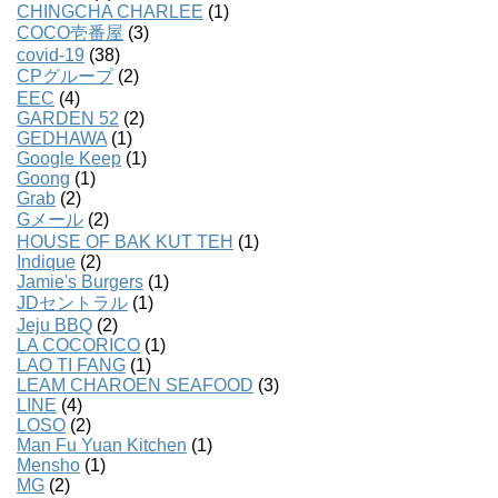
CHINGCHA CHARLEE
(1)
COCO壱番屋
(3)
covid-19
(38)
CPグループ
(2)
EEC
(4)
GARDEN 52
(2)
GEDHAWA
(1)
Google Keep
(1)
Goong
(1)
Grab
(2)
Gメール
(2)
HOUSE OF BAK KUT TEH
(1)
Indique
(2)
Jamie's Burgers
(1)
JDセントラル
(1)
Jeju BBQ
(2)
LA COCORICO
(1)
LAO TI FANG
(1)
LEAM CHAROEN SEAFOOD
(3)
LINE
(4)
LOSO
(2)
Man Fu Yuan Kitchen
(1)
Mensho
(1)
MG
(2)