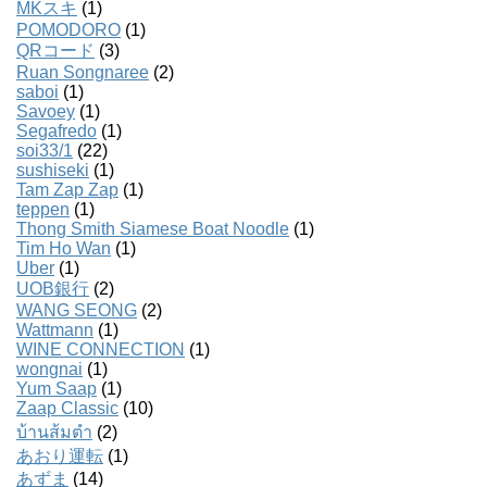
MKスキ
(1)
POMODORO
(1)
QRコード
(3)
Ruan Songnaree
(2)
saboi
(1)
Savoey
(1)
Segafredo
(1)
soi33/1
(22)
sushiseki
(1)
Tam Zap Zap
(1)
teppen
(1)
Thong Smith Siamese Boat Noodle
(1)
Tim Ho Wan
(1)
Uber
(1)
UOB銀行
(2)
WANG SEONG
(2)
Wattmann
(1)
WINE CONNECTION
(1)
wongnai
(1)
Yum Saap
(1)
Zaap Classic
(10)
บ้านส้มตํา
(2)
あおり運転
(1)
あずま
(14)