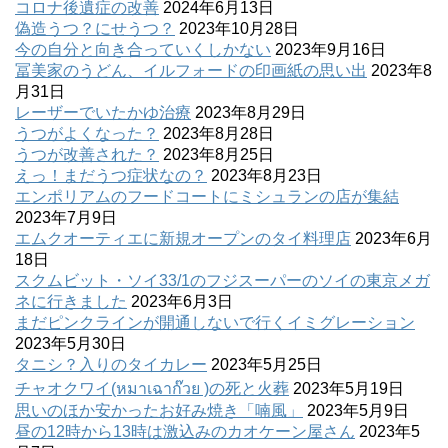
コロナ後遺症の改善
2024年6月13日
偽造うつ？にせうつ？
2023年10月28日
今の自分と向き合っていくしかない
2023年9月16日
冨美家のうどん、イルフォードの印画紙の思い出
2023年8
月31日
レーザーでいたかゆ治療
2023年8月29日
うつがよくなった？
2023年8月28日
うつが改善された？
2023年8月25日
えっ！まだうつ症状なの？
2023年8月23日
エンポリアムのフードコートにミシュランの店が集結
2023年7月9日
エムクオーティエに新規オープンのタイ料理店
2023年6月
18日
スクムビット・ソイ33/1のフジスーパーのソイの東京メガ
ネに行きました
2023年6月3日
まだピンクラインが開通しないで行くイミグレーション
2023年5月30日
タニシ？入りのタイカレー
2023年5月25日
チャオクワイ(หมาเฉาก๊วย )の死と火葬
2023年5月19日
思いのほか安かったお好み焼き「喃風」
2023年5月9日
昼の12時から13時は激込みのカオケーン屋さん
2023年5