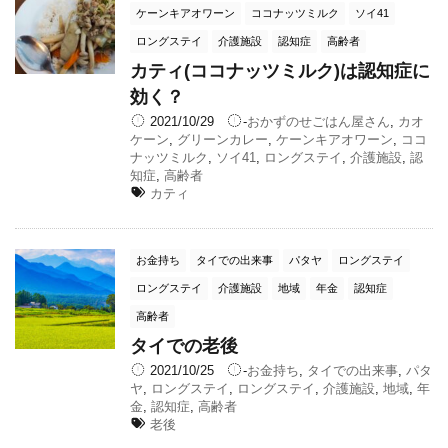
ケーンキアオワーン
ココナッツミルク
ソイ41
ロングステイ
介護施設
認知症
高齢者
カティ(ココナッツミルク)は認知症に
効く？
2021/10/29
-
おかずのせごはん屋さん
,
カオ
ケーン
,
グリーンカレー
,
ケーンキアオワーン
,
ココ
ナッツミルク
,
ソイ41
,
ロングステイ
,
介護施設
,
認
知症
,
高齢者
カティ
お金持ち
タイでの出来事
パタヤ
ロングステイ
ロングステイ
介護施設
地域
年金
認知症
高齢者
タイでの老後
2021/10/25
-
お金持ち
,
タイでの出来事
,
パタ
ヤ
,
ロングステイ
,
ロングステイ
,
介護施設
,
地域
,
年
金
,
認知症
,
高齢者
老後