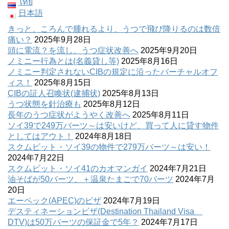
ไทย
日本語
きっと、ころんで腫れるより、うつで飛び降りるのは数倍
痛い？
2025年9月28日
頭に電流？を流し、うつ症状改善へ
2025年9月20日
ノミニー行為とは(名義貸し等)
2025年8月16日
ノミニー判定されないCIBの規定に沿ったバーチャルオフ
ィス！
2025年8月15日
CIBの証人召喚状(逮捕状)
2025年8月13日
うつ状態を針治療も
2025年8月12日
長年のうつ症状がようやく改善へ
2025年8月11日
ソイ39で249万バーツ～は安いけど、買って人に貸す物件
としてはアウト！
2024年8月18日
スクムビット・ソイ39の物件で279万バーツ～は安い！
2024年7月22日
スクムビット・ソイ41のカオマンガイ
2024年7月21日
油そばが50バーツ、＋温泉たまごで70バーツ
2024年7月
20日
エーペック(APEC)のビザ
2024年7月19日
デスティネーションビザ(Destination Thailand Visa
DTV)は50万バーツの保証金で5年？
2024年7月17日