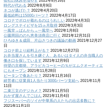
会社の休みを増やす
2022年8月16日
時代が代わる
2022年8月9日
ネコが逃げた？
2022年4月20日
最低給料は15000バーツ？
2022年4月17日
コロナでポロが着れるのはうれしい
2022年4月3日
ロングステイビザを15ヵ月取得
2022年3月3日
一風堂→ばんから→一風堂へ
2022年1月8日
公園周回ののち恵美須商店に行く
2021年12月31日
ひろゆき＆成田、片山さつきの議論の動画
2021年12月27
日
コロナ前より給料上がる？
2021年12月27日
お弁当屋さんを引き継ぐ人、あるいはタイ人の弁当職人の
働き口を探しています
2021年12月9日
待望の京都発、アラビカコーヒーの％がエムクオーティエ
にもオープン
2021年11月28日
ピータンで食あたり？
2021年11月16日
経営者に従業員1人当たり3000バーツ支給へ
2021年11月
11日
二束三文のデジカメ？
2021年11月5日
おかず屋さんでごはん
2021年11月4日
フジスーパーのソイが中華系の人たちの出店多数に？
2021年11月1日