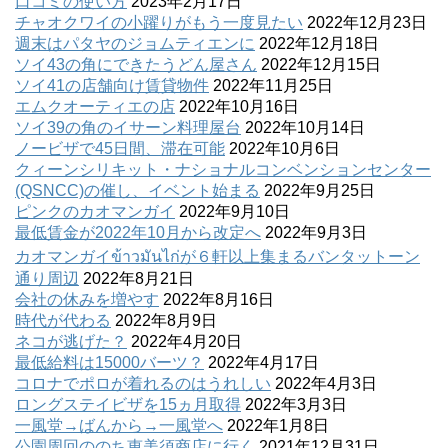
口コミの使い方
2023年2月17日
チャオクワイの小躍りがもう一度見たい
2022年12月23日
週末はパタヤのジョムティエンに
2022年12月18日
ソイ43の角にできたうどん屋さん
2022年12月15日
ソイ41の店舗向け賃貸物件
2022年11月25日
エムクオーティエの店
2022年10月16日
ソイ39の角のイサーン料理屋台
2022年10月14日
ノービザで45日間、滞在可能
2022年10月6日
クィーンシリキット・ナショナルコンベンションセンター
(QSNCC)の催し、イベント始まる
2022年9月25日
ピンクのカオマンガイ
2022年9月10日
最低賃金が2022年10月から改定へ
2022年9月3日
カオマンガイข้าวมันไก่が６軒以上集まるバンタットーン
通り周辺
2022年8月21日
会社の休みを増やす
2022年8月16日
時代が代わる
2022年8月9日
ネコが逃げた？
2022年4月20日
最低給料は15000バーツ？
2022年4月17日
コロナでポロが着れるのはうれしい
2022年4月3日
ロングステイビザを15ヵ月取得
2022年3月3日
一風堂→ばんから→一風堂へ
2022年1月8日
公園周回ののち恵美須商店に行く
2021年12月31日