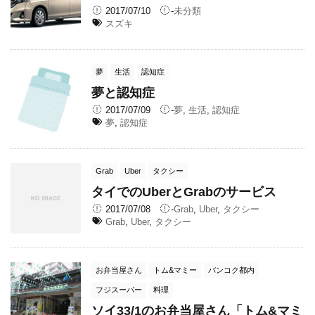
2017/07/10
-
未分類
スズキ
夢
生活
認知症
夢と認知症
2017/07/09
-
夢
,
生活
,
認知症
夢
,
認知症
Grab
Uber
タクシー
タイでのUberとGrabのサービス
2017/07/08
-
Grab
,
Uber
,
タクシー
Grab
,
Uber
,
タクシー
お弁当屋さん
トム&マミー
バンコク都内
フジスーパー
料理
ソイ33/1のお弁当屋さん「トム&マミ