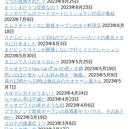
うつが改善された？
2023年8月25日
えっ！まだうつ症状なの？
2023年8月23日
エンポリアムのフードコートにミシュランの店が集結
2023年7月9日
エムクオーティエに新規オープンのタイ料理店
2023年6月
18日
スクムビット・ソイ33/1のフジスーパーのソイの東京メガ
ネに行きました
2023年6月3日
まだピンクラインが開通しないで行くイミグレーション
2023年5月30日
タニシ？入りのタイカレー
2023年5月25日
チャオクワイ(หมาเฉาก๊วย )の死と火葬
2023年5月19日
思いのほか安かったお好み焼き「喃風」
2023年5月9日
昼の12時から13時は激込みのカオケーン屋さん
2023年5
月7日
カオマンガイがうまい！
2023年4月24日
らーめん亭は不滅だ
2023年4月23日
チャオクワイの幸せそうな顔
2023年4月6日
プラカノンで新規オープンの居酒屋モリハウス、そのあと
enへ
2023年3月19日
コロナの後遺症うつ
2023年3月6日