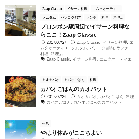
Zaap Classic
イサーン料理
エムクオーティエ
ソムタム
バンコク都内
ランチ
料理
料理店
プロンポン駅周辺でイサーン料理な
らここ！Zaap Classic
2017/07/27
-
Zaap Classic
,
イサーン料理
,
エ
ムクオーティエ
,
ソムタム
,
バンコク都内
,
ランチ
,
料理
,
料理店
Zaap Classic
,
イサーン料理
,
エムクオーティエ
カオカパオ
カパオごはん
料理
カパオごはんのカオパット
2017/07/26
-
カオカパオ
,
カパオごはん
,
料理
カパオごはん
,
カパオごはんのカオパット
生活
やはり休みがここちよい