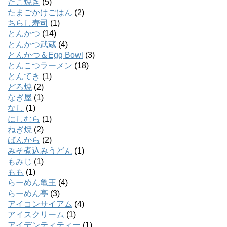
たこ焼き
(5)
たまごかけごはん
(2)
ちらし寿司
(1)
とんかつ
(14)
とんかつ武蔵
(4)
とんかつ＆Egg Bowl
(3)
とんこつラーメン
(18)
とんてき
(1)
どろ焼
(2)
なぎ屋
(1)
なし
(1)
にしむら
(1)
ねぎ焼
(2)
ばんから
(2)
みそ煮込みうどん
(1)
もみじ
(1)
もも
(1)
らーめん亀王
(4)
らーめん亭
(3)
アイコンサイアム
(4)
アイスクリーム
(1)
アイデンティティー
(1)