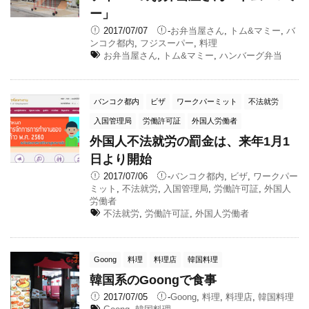
ー」
2017/07/07
-
お弁当屋さん
,
トム&マミー
,
バ
ンコク都内
,
フジスーパー
,
料理
お弁当屋さん
,
トム&マミー
,
ハンバーグ弁当
バンコク都内
ビザ
ワークパーミット
不法就労
入国管理局
労働許可証
外国人労働者
外国人不法就労の罰金は、来年1月1
日より開始
2017/07/06
-
バンコク都内
,
ビザ
,
ワークパー
ミット
,
不法就労
,
入国管理局
,
労働許可証
,
外国人
労働者
不法就労
,
労働許可証
,
外国人労働者
Goong
料理
料理店
韓国料理
韓国系のGoongで食事
2017/07/05
-
Goong
,
料理
,
料理店
,
韓国料理