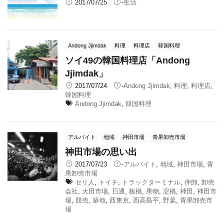
2017/07/25
-
生活
Andong Jjimdak
料理
料理店
韓国料理
ソイ49の韓国料理店「Andong
Jjimdak」
2017/07/24
-
Andong Jjimdak
,
料理
,
料理店
,
韓国料理
Andong Jjimdak
,
韓国料理
アルバイト
地域
神田市場
青果卸売市場
神田市場の思い出
2017/07/23
-
アルバイト
,
地域
,
神田市場
,
青
果卸売市場
セリ人
,
トイチ
,
トラックターミナル
,
仲卸
,
卸売
会社
,
大田市場
,
日通
,
板橋
,
果物
,
淀橋
,
神田
,
神田市
場
,
競売
,
築地
,
西東京
,
西高島平
,
野菜
,
青果卸売市
場