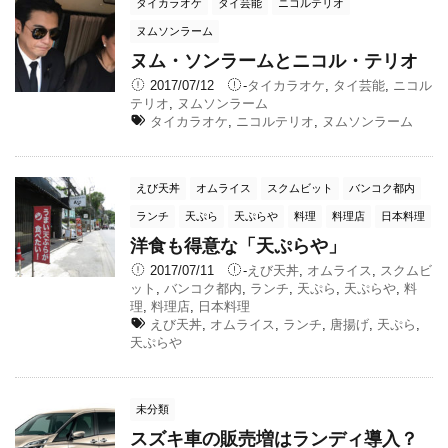
タイカラオケ
タイ芸能
ニコルテリオ
ヌムソンラーム
ヌム・ソンラームとニコル・テリオ
2017/07/12
-
タイカラオケ
,
タイ芸能
,
ニコル
テリオ
,
ヌムソンラーム
タイカラオケ
,
ニコルテリオ
,
ヌムソンラーム
えび天丼
オムライス
スクムビット
バンコク都内
ランチ
天ぷら
天ぷらや
料理
料理店
日本料理
洋食も得意な「天ぷらや」
2017/07/11
-
えび天丼
,
オムライス
,
スクムビ
ット
,
バンコク都内
,
ランチ
,
天ぷら
,
天ぷらや
,
料
理
,
料理店
,
日本料理
えび天丼
,
オムライス
,
ランチ
,
唐揚げ
,
天ぷら
,
天ぷらや
未分類
スズキ車の販売増はランディ導入？