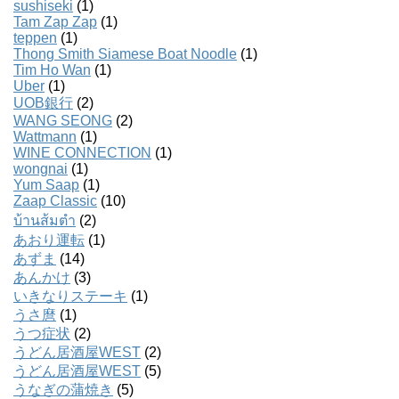
sushiseki
(1)
Tam Zap Zap
(1)
teppen
(1)
Thong Smith Siamese Boat Noodle
(1)
Tim Ho Wan
(1)
Uber
(1)
UOB銀行
(2)
WANG SEONG
(2)
Wattmann
(1)
WINE CONNECTION
(1)
wongnai
(1)
Yum Saap
(1)
Zaap Classic
(10)
บ้านส้มตํา
(2)
あおり運転
(1)
あずま
(14)
あんかけ
(3)
いきなりステーキ
(1)
うさ麿
(1)
うつ症状
(2)
うどん居酒屋WEST
(2)
うどん居酒屋WEST
(5)
うなぎの蒲焼き
(5)