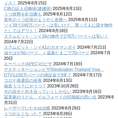
ィス！
2025年8月15日
CIBの証人召喚状(逮捕状)
2025年8月13日
うつ状態を針治療も
2025年8月12日
長年のうつ症状がようやく改善へ
2025年8月11日
ソイ39で249万バーツ～は安いけど、買って人に貸す物件
としてはアウト！
2024年8月18日
スクムビット・ソイ39の物件で279万バーツ～は安い！
2024年7月22日
スクムビット・ソイ41のカオマンガイ
2024年7月21日
油そばが50バーツ、＋温泉たまごで70バーツ
2024年7月
20日
エーペック(APEC)のビザ
2024年7月19日
デスティネーションビザ(Destination Thailand Visa
DTV)は50万バーツの保証金で5年？
2024年7月17日
コロナ後遺症の改善
2024年6月13日
偽造うつ？にせうつ？
2023年10月28日
今の自分と向き合っていくしかない
2023年9月16日
冨美家のうどん、イルフォードの印画紙の思い出
2023年8
月31日
レーザーでいたかゆ治療
2023年8月29日
うつがよくなった？
2023年8月28日