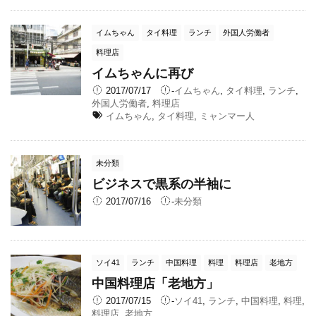
イムちゃん
タイ料理
ランチ
外国人労働者
料理店
イムちゃんに再び
2017/07/17
-
イムちゃん
,
タイ料理
,
ランチ
,
外国人労働者
,
料理店
イムちゃん
,
タイ料理
,
ミャンマー人
未分類
ビジネスで黒系の半袖に
2017/07/16
-
未分類
ソイ41
ランチ
中国料理
料理
料理店
老地方
中国料理店「老地方」
2017/07/15
-
ソイ41
,
ランチ
,
中国料理
,
料理
,
料理店
,
老地方