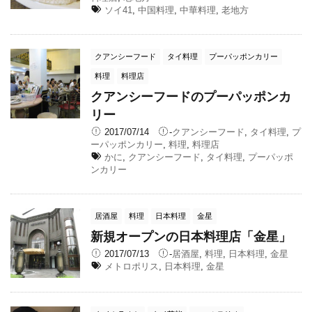
ソイ41
,
中国料理
,
中華料理
,
老地方
クアンシーフード
タイ料理
プーパッポンカリー
料理
料理店
クアンシーフードのプーパッポンカ
リー
2017/07/14
-
クアンシーフード
,
タイ料理
,
プ
ーパッポンカリー
,
料理
,
料理店
かに
,
クアンシーフード
,
タイ料理
,
プーパッポ
ンカリー
居酒屋
料理
日本料理
金星
新規オープンの日本料理店「金星」
2017/07/13
-
居酒屋
,
料理
,
日本料理
,
金星
メトロポリス
,
日本料理
,
金星