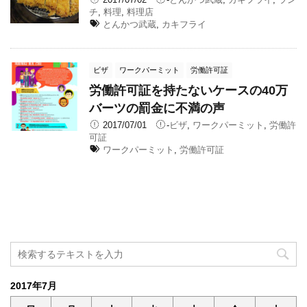
チ
,
料理
,
料理店
とんかつ武蔵
,
カキフライ
ビザ
ワークパーミット
労働許可証
労働許可証を持たないケースの40万
バーツの罰金に不満の声
2017/07/01
-
ビザ
,
ワークパーミット
,
労働許
可証
ワークパーミット
,
労働許可証
2017年7月