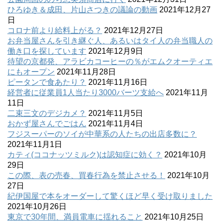
ひろゆき＆成田、片山さつきの議論の動画
2021年12月27
日
コロナ前より給料上がる？
2021年12月27日
お弁当屋さんを引き継ぐ人、あるいはタイ人の弁当職人の
働き口を探しています
2021年12月9日
待望の京都発、アラビカコーヒーの％がエムクオーティエ
にもオープン
2021年11月28日
ピータンで食あたり？
2021年11月16日
経営者に従業員1人当たり3000バーツ支給へ
2021年11月
11日
二束三文のデジカメ？
2021年11月5日
おかず屋さんでごはん
2021年11月4日
フジスーパーのソイが中華系の人たちの出店多数に？
2021年11月1日
カティ(ココナッツミルク)は認知症に効く？
2021年10月
29日
この際、表の売春、買春行為を禁止させる！
2021年10月
27日
紀伊国屋で本をオーダーして驚くほど早く受け取りました
2021年10月26日
東京で30年間、満員電車に揺れること
2021年10月25日