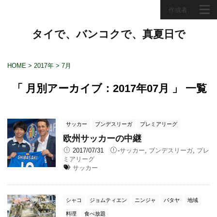
作成者
タイで、バンコクで、真夏日で
HOME
>
2017年
>
7月
「 月別アーカイブ：2017年07月 」 一覧
サッカー
ブンデスリーガ
プレミアリーグ
欧州サッカーの中継
2017/07/31
-
サッカー
,
ブンデスリーガ
,
プレ
ミアリーグ
サッカー
シャコ
ジョムティエン
ニンジャ
パタヤ
地域
料理
食べ放題