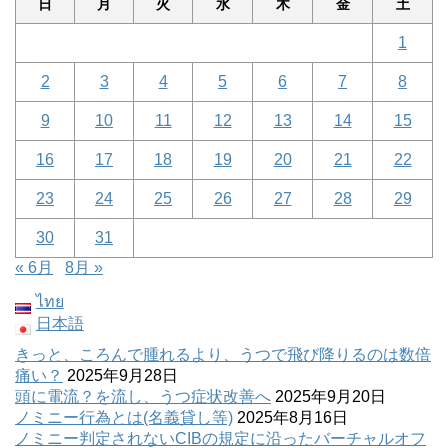
日
月
火
水
木
金
土
1
2
3
4
5
6
7
8
9
10
11
12
13
14
15
16
17
18
19
20
21
22
23
24
25
26
27
28
29
30
31
« 6月
8月 »
ไทย
日本語
きっと、ころんで腫れるより、うつで飛び降りるのは数倍
痛い？
2025年9月28日
頭に電流？を流し、うつ症状改善へ
2025年9月20日
ノミニー行為とは(名義貸し等)
2025年8月16日
ノミニー判定されないCIBの規定に沿ったバーチャルオフ