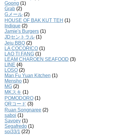
Goong
(1)
Grab
(2)
Gメール
(2)
HOUSE OF BAK KUT TEH
(1)
Indique
(2)
Jamie's Burgers
(1)
JDセントラル
(1)
Jeju BBQ
(2)
LA COCORICO
(1)
LAO TI FANG
(1)
LEAM CHAROEN SEAFOOD
(3)
LINE
(4)
LOSO
(2)
Man Fu Yuan Kitchen
(1)
Mensho
(1)
MG
(2)
MKスキ
(1)
POMODORO
(1)
QRコード
(3)
Ruan Songnaree
(2)
saboi
(1)
Savoey
(1)
Segafredo
(1)
soi33/1
(22)