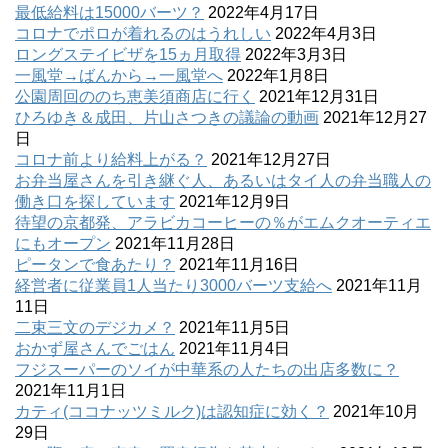
最低給料は15000バーツ？
2022年4月17日
コロナでポロが着れるのはうれしい
2022年4月3日
ロングステイビザを15ヵ月取得
2022年3月3日
一風堂→ばんから→一風堂へ
2022年1月8日
公園周回ののち恵美須商店に行く
2021年12月31日
ひろゆき＆成田、片山さつきの議論の動画
2021年12月27
日
コロナ前より給料上がる？
2021年12月27日
お弁当屋さんを引き継ぐ人、あるいはタイ人の弁当職人の
働き口を探しています
2021年12月9日
待望の京都発、アラビカコーヒーの％がエムクオーティエ
にもオープン
2021年11月28日
ピータンで食あたり？
2021年11月16日
経営者に従業員1人当たり3000バーツ支給へ
2021年11月
11日
二束三文のデジカメ？
2021年11月5日
おかず屋さんでごはん
2021年11月4日
フジスーパーのソイが中華系の人たちの出店多数に？
2021年11月1日
カティ(ココナッツミルク)は認知症に効く？
2021年10月
29日