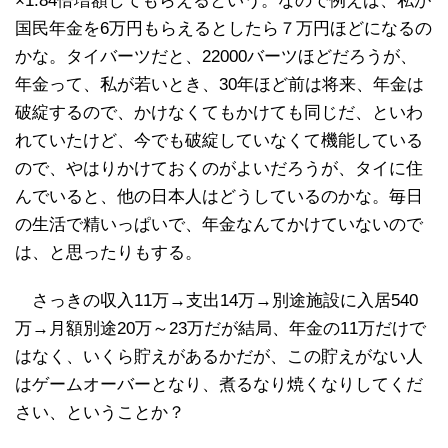
×1.84倍増額してもらえるという。なので例えば、私が
国民年金を6万円もらえるとしたら７万円ほどになるの
かな。タイバーツだと、22000バーツほどだろうが、
年金って、私が若いとき、30年ほど前は将来、年金は
破綻するので、かけなくてもかけても同じだ、といわ
れていたけど、今でも破綻していなくて機能している
ので、やはりかけておくのがよいだろうが、タイに住
んでいると、他の日本人はどうしているのかな。毎日
の生活で精いっぱいで、年金なんてかけていないので
は、と思ったりもする。
さっきの収入11万→支出14万→別途施設に入居540
万→月額別途20万～23万だが結局、年金の11万だけで
はなく、いくら貯えがあるかだが、この貯えがない人
はゲームオーバーとなり、煮るなり焼くなりしてくだ
さい、ということか？