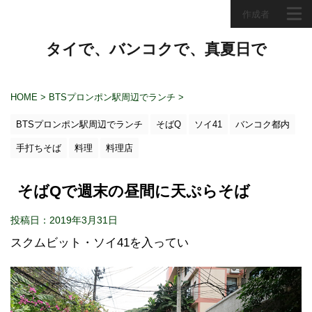
作成者
タイで、バンコクで、真夏日で
HOME
>
BTSプロンポン駅周辺でランチ
>
BTSプロンポン駅周辺でランチ
そばQ
ソイ41
バンコク都内
手打ちそば
料理
料理店
そばQで週末の昼間に天ぷらそば
投稿日：2019年3月31日
スクムビット・ソイ41を入ってい