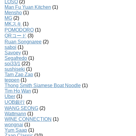
LOSO
(2)
Man Fu Yuan Kitchen
(1)
Mensho
(1)
MG
(2)
MKスキ
(1)
POMODORO
(1)
QRコード
(3)
Ruan Songnaree
(2)
saboi
(1)
Savoey
(1)
Segafredo
(1)
soi33/1
(22)
sushiseki
(1)
Tam Zap Zap
(1)
teppen
(1)
Thong Smith Siamese Boat Noodle
(1)
Tim Ho Wan
(1)
Uber
(1)
UOB銀行
(2)
WANG SEONG
(2)
Wattmann
(1)
WINE CONNECTION
(1)
wongnai
(1)
Yum Saap
(1)
Zaap Classic
(10)