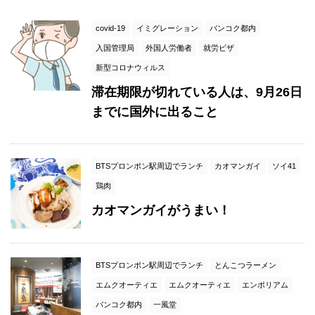
covid-19
イミグレーション
バンコク都内
入国管理局
外国人労働者
就労ビザ
新型コロナウィルス
滞在期限が切れている人は、9月26日
までに国外に出ること
BTSプロンポン駅周辺でランチ
カオマンガイ
ソイ41
鶏肉
カオマンガイがうまい！
BTSプロンポン駅周辺でランチ
とんこつラーメン
エムクオーティエ
エムクオーティエ
エンポリアム
バンコク都内
一風堂