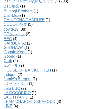
BTSプロンポン駅周辺でランチ
(203)
BTS始発
(1)
Bulgogi Brothers
(1)
Cali-Mex
(1)
CHINGCHA CHARLEE
(1)
COCO壱番屋
(3)
covid-19
(38)
CPグループ
(2)
EEC
(4)
GARDEN 52
(2)
GEDHAWA
(1)
Google Keep
(1)
Goong
(1)
Grab
(2)
Gメール
(2)
HOUSE OF BAK KUT TEH
(1)
Indique
(2)
Jamie's Burgers
(1)
JDセントラル
(1)
Jeju BBQ
(2)
LA COCORICO
(1)
LAO TI FANG
(1)
LEAM CHAROEN SEAFOOD
(3)
LINE
(4)