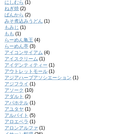
にしむら
(1)
ねぎ焼
(2)
ばんから
(2)
みそ煮込みうどん
(1)
もみじ
(1)
もも
(1)
らーめん亀王
(4)
らーめん亭
(3)
アイコンサイアム
(4)
アイスクリーム
(1)
アイデンティティー
(1)
アウトレットモール
(1)
アジアハーブアソシエーション
(1)
アジフライ
(1)
アソーク
(10)
アダルト
(2)
アパホテル
(1)
アユタヤ
(1)
アルバイト
(5)
アロエベラ
(1)
アロンアルファ
(1)