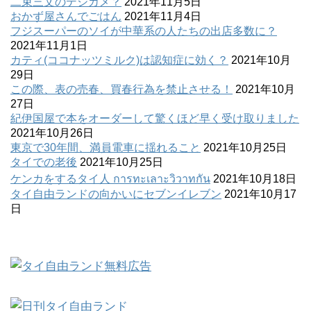
二束三文のデジカメ？
2021年11月5日
おかず屋さんでごはん
2021年11月4日
フジスーパーのソイが中華系の人たちの出店多数に？
2021年11月1日
カティ(ココナッツミルク)は認知症に効く？
2021年10月
29日
この際、表の売春、買春行為を禁止させる！
2021年10月
27日
紀伊国屋で本をオーダーして驚くほど早く受け取りました
2021年10月26日
東京で30年間、満員電車に揺れること
2021年10月25日
タイでの老後
2021年10月25日
ケンカをするタイ人 การทะเลาะวิวาทกัน
2021年10月18日
タイ自由ランドの向かいにセブンイレブン
2021年10月17
日