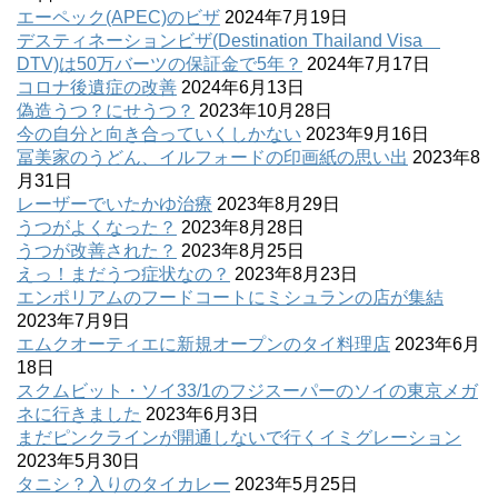
エーペック(APEC)のビザ
2024年7月19日
デスティネーションビザ(Destination Thailand Visa
DTV)は50万バーツの保証金で5年？
2024年7月17日
コロナ後遺症の改善
2024年6月13日
偽造うつ？にせうつ？
2023年10月28日
今の自分と向き合っていくしかない
2023年9月16日
冨美家のうどん、イルフォードの印画紙の思い出
2023年8
月31日
レーザーでいたかゆ治療
2023年8月29日
うつがよくなった？
2023年8月28日
うつが改善された？
2023年8月25日
えっ！まだうつ症状なの？
2023年8月23日
エンポリアムのフードコートにミシュランの店が集結
2023年7月9日
エムクオーティエに新規オープンのタイ料理店
2023年6月
18日
スクムビット・ソイ33/1のフジスーパーのソイの東京メガ
ネに行きました
2023年6月3日
まだピンクラインが開通しないで行くイミグレーション
2023年5月30日
タニシ？入りのタイカレー
2023年5月25日