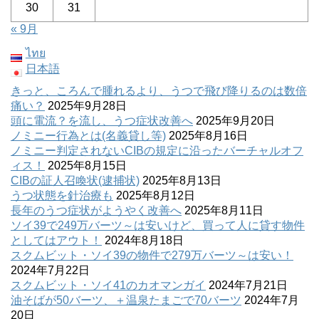
30
31
« 9月
ไทย
日本語
きっと、ころんで腫れるより、うつで飛び降りるのは数倍
痛い？
2025年9月28日
頭に電流？を流し、うつ症状改善へ
2025年9月20日
ノミニー行為とは(名義貸し等)
2025年8月16日
ノミニー判定されないCIBの規定に沿ったバーチャルオフ
ィス！
2025年8月15日
CIBの証人召喚状(逮捕状)
2025年8月13日
うつ状態を針治療も
2025年8月12日
長年のうつ症状がようやく改善へ
2025年8月11日
ソイ39で249万バーツ～は安いけど、買って人に貸す物件
としてはアウト！
2024年8月18日
スクムビット・ソイ39の物件で279万バーツ～は安い！
2024年7月22日
スクムビット・ソイ41のカオマンガイ
2024年7月21日
油そばが50バーツ、＋温泉たまごで70バーツ
2024年7月
20日