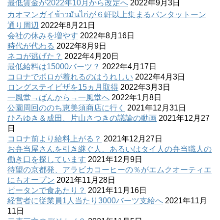
最低賃金が2022年10月から改定へ
2022年9月3日
カオマンガイข้าวมันไก่が６軒以上集まるバンタットーン
通り周辺
2022年8月21日
会社の休みを増やす
2022年8月16日
時代が代わる
2022年8月9日
ネコが逃げた？
2022年4月20日
最低給料は15000バーツ？
2022年4月17日
コロナでポロが着れるのはうれしい
2022年4月3日
ロングステイビザを15ヵ月取得
2022年3月3日
一風堂→ばんから→一風堂へ
2022年1月8日
公園周回ののち恵美須商店に行く
2021年12月31日
ひろゆき＆成田、片山さつきの議論の動画
2021年12月27
日
コロナ前より給料上がる？
2021年12月27日
お弁当屋さんを引き継ぐ人、あるいはタイ人の弁当職人の
働き口を探しています
2021年12月9日
待望の京都発、アラビカコーヒーの％がエムクオーティエ
にもオープン
2021年11月28日
ピータンで食あたり？
2021年11月16日
経営者に従業員1人当たり3000バーツ支給へ
2021年11月
11日