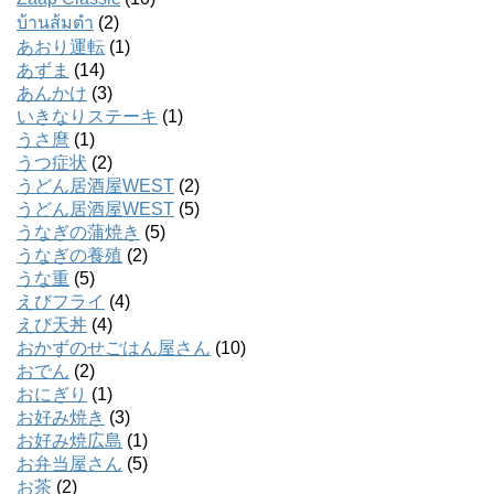
บ้านส้มตํา
(2)
あおり運転
(1)
あずま
(14)
あんかけ
(3)
いきなりステーキ
(1)
うさ麿
(1)
うつ症状
(2)
うどん居酒屋WEST
(2)
うどん居酒屋WEST
(5)
うなぎの蒲焼き
(5)
うなぎの養殖
(2)
うな重
(5)
えびフライ
(4)
えび天丼
(4)
おかずのせごはん屋さん
(10)
おでん
(2)
おにぎり
(1)
お好み焼き
(3)
お好み焼広島
(1)
お弁当屋さん
(5)
お茶
(2)