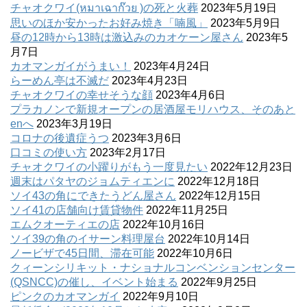
チャオクワイ(หมาเฉาก๊วย )の死と火葬
2023年5月19日
思いのほか安かったお好み焼き「喃風」
2023年5月9日
昼の12時から13時は激込みのカオケーン屋さん
2023年5
月7日
カオマンガイがうまい！
2023年4月24日
らーめん亭は不滅だ
2023年4月23日
チャオクワイの幸せそうな顔
2023年4月6日
プラカノンで新規オープンの居酒屋モリハウス、そのあと
enへ
2023年3月19日
コロナの後遺症うつ
2023年3月6日
口コミの使い方
2023年2月17日
チャオクワイの小躍りがもう一度見たい
2022年12月23日
週末はパタヤのジョムティエンに
2022年12月18日
ソイ43の角にできたうどん屋さん
2022年12月15日
ソイ41の店舗向け賃貸物件
2022年11月25日
エムクオーティエの店
2022年10月16日
ソイ39の角のイサーン料理屋台
2022年10月14日
ノービザで45日間、滞在可能
2022年10月6日
クィーンシリキット・ナショナルコンベンションセンター
(QSNCC)の催し、イベント始まる
2022年9月25日
ピンクのカオマンガイ
2022年9月10日