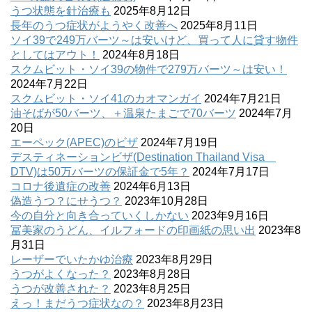
うつ状態を針治療も
2025年8月12日
長年のうつ症状がようやく改善へ
2025年8月11日
ソイ39で249万バーツ～は安いけど、買って人に貸す物件
としてはアウト！
2024年8月18日
スクムビット・ソイ39の物件で279万バーツ～は安い！
2024年7月22日
スクムビット・ソイ41のカオマンガイ
2024年7月21日
油そばが50バーツ、＋温泉たまごで70バーツ
2024年7月
20日
エーペック(APEC)のビザ
2024年7月19日
デスティネーションビザ(Destination Thailand Visa
DTV)は50万バーツの保証金で5年？
2024年7月17日
コロナ後遺症の改善
2024年6月13日
偽造うつ？にせうつ？
2023年10月28日
今の自分と向き合っていくしかない
2023年9月16日
冨美家のうどん、イルフォードの印画紙の思い出
2023年8
月31日
レーザーでいたかゆ治療
2023年8月29日
うつがよくなった？
2023年8月28日
うつが改善された？
2023年8月25日
えっ！まだうつ症状なの？
2023年8月23日