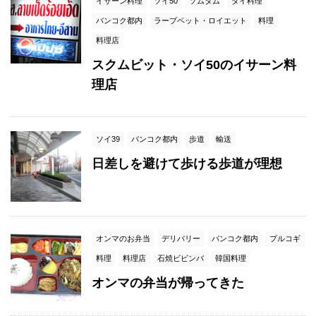
イサーン料理
ソイ50
ソムタム
タイ料理
バンコク都内
ラープペット・ロイエット
料理
料理店
スクムビット・ソイ50のイサーン料
理店
ソイ39
バンコク都内
歩道
輸送
日差しを避けて歩ける歩道が理想
オンマのお弁当
デリバリー
バンコク都内
プルコギ
料理
料理店
石焼ビビンバ
韓国料理
オンマの弁当が帰ってきた