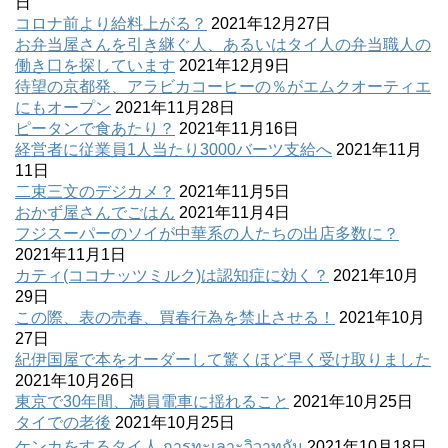
日
コロナ前より給料上がる？
2021年12月27日
お弁当屋さんを引き継ぐ人、あるいはタイ人の弁当職人の
働き口を探しています
2021年12月9日
待望の京都発、アラビカコーヒーの％がエムクオーティエ
にもオープン
2021年11月28日
ピータンで食あたり？
2021年11月16日
経営者に従業員1人当たり3000バーツ支給へ
2021年11月
11日
二束三文のデジカメ？
2021年11月5日
おかず屋さんでごはん
2021年11月4日
フジスーパーのソイが中華系の人たちの出店多数に？
2021年11月1日
カティ(ココナッツミルク)は認知症に効く？
2021年10月
29日
この際、表の売春、買春行為を禁止させる！
2021年10月
27日
紀伊国屋で本をオーダーして驚くほど早く受け取りました
2021年10月26日
東京で30年間、満員電車に揺れること
2021年10月25日
タイでの老後
2021年10月25日
ケンカをするタイ人 การทะเลาะวิวาทกัน
2021年10月18日