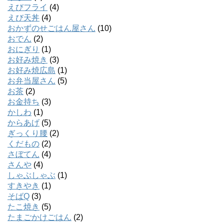
えびフライ
(4)
えび天丼
(4)
おかずのせごはん屋さん
(10)
おでん
(2)
おにぎり
(1)
お好み焼き
(3)
お好み焼広島
(1)
お弁当屋さん
(5)
お茶
(2)
お金持ち
(3)
かしわ
(1)
からあげ
(5)
ぎっくり腰
(2)
くだもの
(2)
さぼてん
(4)
さんや
(4)
しゃぶしゃぶ
(1)
すきやき
(1)
そばQ
(3)
たこ焼き
(5)
たまごかけごはん
(2)