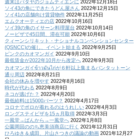
週末はパタヤのジョムティエンに
2022年12月18日
ソイ43の角にできたうどん屋さん
2022年12月15日
ソイ41の店舗向け賃貸物件
2022年11月25日
エムクオーティエの店
2022年10月16日
ソイ39の角のイサーン料理屋台
2022年10月14日
ノービザで45日間、滞在可能
2022年10月6日
クィーンシリキット・ナショナルコンベンションセンター
(QSNCC)の催し、イベント始まる
2022年9月25日
ピンクのカオマンガイ
2022年9月10日
最低賃金が2022年10月から改定へ
2022年9月3日
カオマンガイข้าวมันไก่が６軒以上集まるバンタットーン
通り周辺
2022年8月21日
会社の休みを増やす
2022年8月16日
時代が代わる
2022年8月9日
ネコが逃げた？
2022年4月20日
最低給料は15000バーツ？
2022年4月17日
コロナでポロが着れるのはうれしい
2022年4月3日
ロングステイビザを15ヵ月取得
2022年3月3日
一風堂→ばんから→一風堂へ
2022年1月8日
公園周回ののち恵美須商店に行く
2021年12月31日
ひろゆき＆成田、片山さつきの議論の動画
2021年12月27