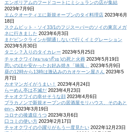
エンポリアムのフードコートにミシュランの店が集結
2023年7月9日
エムクオーティエに新規オープンのタイ料理店
2023年6月
18日
スクムビット・ソイ33/1のフジスーパーのソイの東京メガ
ネに行きました
2023年6月3日
まだピンクラインが開通しないで行くイミグレーション
2023年5月30日
タニシ？入りのタイカレー
2023年5月25日
チャオクワイ(หมาเฉาก๊วย )の死と火葬
2023年5月19日
思いのほか安かったお好み焼き「喃風」
2023年5月9日
昼の12時から13時は激込みのカオケーン屋さん
2023年5
月7日
カオマンガイがうまい！
2023年4月24日
らーめん亭は不滅だ
2023年4月23日
チャオクワイの幸せそうな顔
2023年4月6日
プラカノンで新規オープンの居酒屋モリハウス、そのあと
enへ
2023年3月19日
コロナの後遺症うつ
2023年3月6日
口コミの使い方
2023年2月17日
チャオクワイの小躍りがもう一度見たい
2022年12月23日