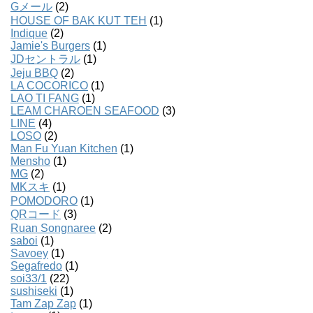
Gメール
(2)
HOUSE OF BAK KUT TEH
(1)
Indique
(2)
Jamie's Burgers
(1)
JDセントラル
(1)
Jeju BBQ
(2)
LA COCORICO
(1)
LAO TI FANG
(1)
LEAM CHAROEN SEAFOOD
(3)
LINE
(4)
LOSO
(2)
Man Fu Yuan Kitchen
(1)
Mensho
(1)
MG
(2)
MKスキ
(1)
POMODORO
(1)
QRコード
(3)
Ruan Songnaree
(2)
saboi
(1)
Savoey
(1)
Segafredo
(1)
soi33/1
(22)
sushiseki
(1)
Tam Zap Zap
(1)