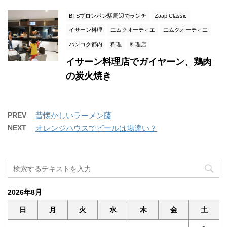
BTSプロンポン駅周辺でランチ
Zaap Classic
イサーン料理
エムクオーティエ
エムクオーティエ
バンコク都内
料理
料理店
イサーン料理店でガイヤーン、鶏肉
の炭火焼き
PREV
昔懐かしいラーメン藤
NEXT
オレンジハウスでビールは場違い？
2026年8月
日
月
火
水
木
金
土