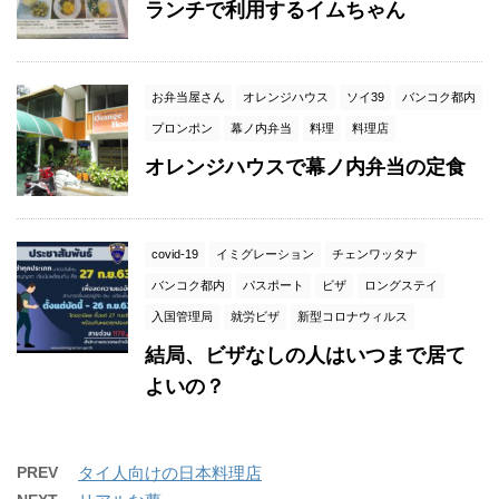
ランチで利用するイムちゃん
お弁当屋さん
オレンジハウス
ソイ39
バンコク都内
プロンポン
幕ノ内弁当
料理
料理店
オレンジハウスで幕ノ内弁当の定食
covid-19
イミグレーション
チェンワッタナ
バンコク都内
パスポート
ビザ
ロングステイ
入国管理局
就労ビザ
新型コロナウィルス
結局、ビザなしの人はいつまで居て
よいの？
PREV
タイ人向けの日本料理店