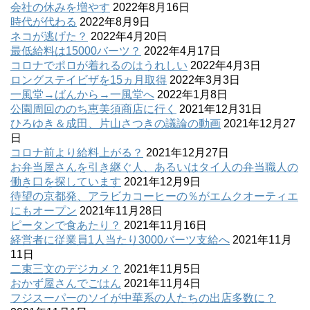
会社の休みを増やす
2022年8月16日
時代が代わる
2022年8月9日
ネコが逃げた？
2022年4月20日
最低給料は15000バーツ？
2022年4月17日
コロナでポロが着れるのはうれしい
2022年4月3日
ロングステイビザを15ヵ月取得
2022年3月3日
一風堂→ばんから→一風堂へ
2022年1月8日
公園周回ののち恵美須商店に行く
2021年12月31日
ひろゆき＆成田、片山さつきの議論の動画
2021年12月27
日
コロナ前より給料上がる？
2021年12月27日
お弁当屋さんを引き継ぐ人、あるいはタイ人の弁当職人の
働き口を探しています
2021年12月9日
待望の京都発、アラビカコーヒーの％がエムクオーティエ
にもオープン
2021年11月28日
ピータンで食あたり？
2021年11月16日
経営者に従業員1人当たり3000バーツ支給へ
2021年11月
11日
二束三文のデジカメ？
2021年11月5日
おかず屋さんでごはん
2021年11月4日
フジスーパーのソイが中華系の人たちの出店多数に？