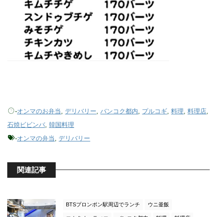
-
オンマのお弁当
,
デリバリー
,
バンコク都内
,
プルコギ
,
料理
,
料理店
,
石焼ビビンバ
,
韓国料理
-
オンマの弁当
,
デリバリー
関連記事
BTSプロンポン駅周辺でランチ
ウニ釜飯