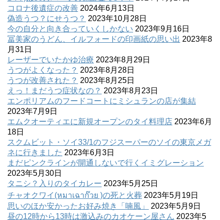
コロナ後遺症の改善
2024年6月13日
偽造うつ？にせうつ？
2023年10月28日
今の自分と向き合っていくしかない
2023年9月16日
冨美家のうどん、イルフォードの印画紙の思い出
2023年8
月31日
レーザーでいたかゆ治療
2023年8月29日
うつがよくなった？
2023年8月28日
うつが改善された？
2023年8月25日
えっ！まだうつ症状なの？
2023年8月23日
エンポリアムのフードコートにミシュランの店が集結
2023年7月9日
エムクオーティエに新規オープンのタイ料理店
2023年6月
18日
スクムビット・ソイ33/1のフジスーパーのソイの東京メガ
ネに行きました
2023年6月3日
まだピンクラインが開通しないで行くイミグレーション
2023年5月30日
タニシ？入りのタイカレー
2023年5月25日
チャオクワイ(หมาเฉาก๊วย )の死と火葬
2023年5月19日
思いのほか安かったお好み焼き「喃風」
2023年5月9日
昼の12時から13時は激込みのカオケーン屋さん
2023年5