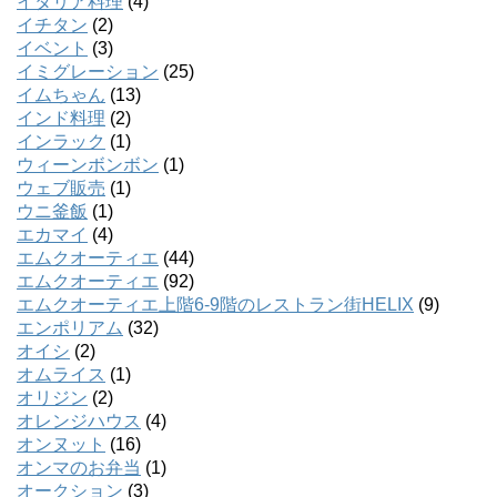
イタリア料理
(4)
イチタン
(2)
イベント
(3)
イミグレーション
(25)
イムちゃん
(13)
インド料理
(2)
インラック
(1)
ウィーンボンボン
(1)
ウェブ販売
(1)
ウニ釜飯
(1)
エカマイ
(4)
エムクオーティエ
(44)
エムクオーティエ
(92)
エムクオーティエ上階6-9階のレストラン街HELIX
(9)
エンポリアム
(32)
オイシ
(2)
オムライス
(1)
オリジン
(2)
オレンジハウス
(4)
オンヌット
(16)
オンマのお弁当
(1)
オークション
(3)