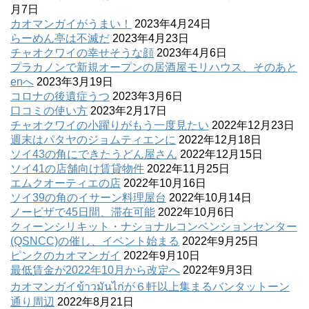
月7日
カオマンガイがうまい！
2023年4月24日
らーめん亭は不滅だ
2023年4月23日
チャオクワイの幸せそうな顔
2023年4月6日
プラカノンで新規オープンの居酒屋モリハウス、そのあと
enへ
2023年3月19日
コロナの後遺症うつ
2023年3月6日
口コミの使い方
2023年2月17日
チャオクワイの小躍りがもう一度見たい
2022年12月23日
週末はパタヤのジョムティエンに
2022年12月18日
ソイ43の角にできたうどん屋さん
2022年12月15日
ソイ41の店舗向け賃貸物件
2022年11月25日
エムクオーティエの店
2022年10月16日
ソイ39の角のイサーン料理屋台
2022年10月14日
ノービザで45日間、滞在可能
2022年10月6日
クィーンシリキット・ナショナルコンベンションセンター
(QSNCC)の催し、イベント始まる
2022年9月25日
ピンクのカオマンガイ
2022年9月10日
最低賃金が2022年10月から改定へ
2022年9月3日
カオマンガイข้าวมันไก่が６軒以上集まるバンタットーン
通り周辺
2022年8月21日