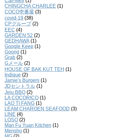
Cali-Mex
(1)
CHINGCHA CHARLEE
(1)
COCO壱番屋
(3)
covid-19
(38)
CPグループ
(2)
EEC
(4)
GARDEN 52
(2)
GEDHAWA
(1)
Google Keep
(1)
Goong
(1)
Grab
(2)
Gメール
(2)
HOUSE OF BAK KUT TEH
(1)
Indique
(2)
Jamie's Burgers
(1)
JDセントラル
(1)
Jeju BBQ
(2)
LA COCORICO
(1)
LAO TI FANG
(1)
LEAM CHAROEN SEAFOOD
(3)
LINE
(4)
LOSO
(2)
Man Fu Yuan Kitchen
(1)
Mensho
(1)
MG
(2)