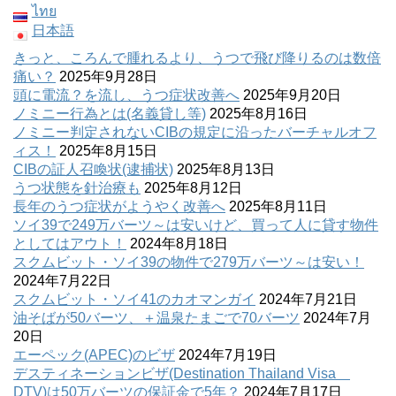
ไทย
日本語
きっと、ころんで腫れるより、うつで飛び降りるのは数倍
痛い？
2025年9月28日
頭に電流？を流し、うつ症状改善へ
2025年9月20日
ノミニー行為とは(名義貸し等)
2025年8月16日
ノミニー判定されないCIBの規定に沿ったバーチャルオフ
ィス！
2025年8月15日
CIBの証人召喚状(逮捕状)
2025年8月13日
うつ状態を針治療も
2025年8月12日
長年のうつ症状がようやく改善へ
2025年8月11日
ソイ39で249万バーツ～は安いけど、買って人に貸す物件
としてはアウト！
2024年8月18日
スクムビット・ソイ39の物件で279万バーツ～は安い！
2024年7月22日
スクムビット・ソイ41のカオマンガイ
2024年7月21日
油そばが50バーツ、＋温泉たまごで70バーツ
2024年7月
20日
エーペック(APEC)のビザ
2024年7月19日
デスティネーションビザ(Destination Thailand Visa
DTV)は50万バーツの保証金で5年？
2024年7月17日