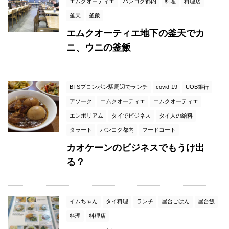
エムクオーティエ
バンコク都内
料理
料理店
釜天
釜飯
エムクオーティエ地下の釜天でカ
ニ、ウニの釜飯
BTSプロンポン駅周辺でランチ
covid-19
UOB銀行
アソーク
エムクオーティエ
エムクオーティエ
エンポリアム
タイでビジネス
タイ人の給料
タラート
バンコク都内
フードコート
カオケーンのビジネスでもうけ出
る？
イムちゃん
タイ料理
ランチ
屋台ごはん
屋台飯
料理
料理店