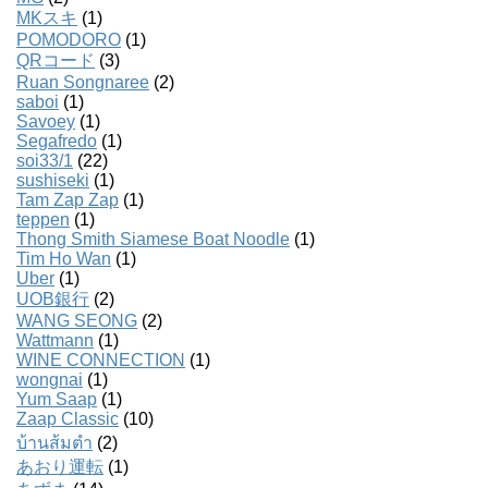
MKスキ
(1)
POMODORO
(1)
QRコード
(3)
Ruan Songnaree
(2)
saboi
(1)
Savoey
(1)
Segafredo
(1)
soi33/1
(22)
sushiseki
(1)
Tam Zap Zap
(1)
teppen
(1)
Thong Smith Siamese Boat Noodle
(1)
Tim Ho Wan
(1)
Uber
(1)
UOB銀行
(2)
WANG SEONG
(2)
Wattmann
(1)
WINE CONNECTION
(1)
wongnai
(1)
Yum Saap
(1)
Zaap Classic
(10)
บ้านส้มตํา
(2)
あおり運転
(1)