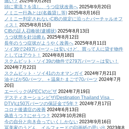
痛い？
2025年9月28日
頭に電流？を流し、うつ症状改善へ
2025年9月20日
ノミニー行為とは(名義貸し等)
2025年8月16日
ノミニー判定されないCIBの規定に沿ったバーチャルオフ
ィス！
2025年8月15日
CIBの証人召喚状(逮捕状)
2025年8月13日
うつ状態を針治療も
2025年8月12日
長年のうつ症状がようやく改善へ
2025年8月11日
ソイ39で249万バーツ～は安いけど、買って人に貸す物件
としてはアウト！
2024年8月18日
スクムビット・ソイ39の物件で279万バーツ～は安い！
2024年7月22日
スクムビット・ソイ41のカオマンガイ
2024年7月21日
油そばが50バーツ、＋温泉たまごで70バーツ
2024年7月
20日
エーペック(APEC)のビザ
2024年7月19日
デスティネーションビザ(Destination Thailand Visa
DTV)は50万バーツの保証金で5年？
2024年7月17日
コロナ後遺症の改善
2024年6月13日
偽造うつ？にせうつ？
2023年10月28日
今の自分と向き合っていくしかない
2023年9月16日
冨美家のうどん、イルフォードの印画紙の思い出
2023年8