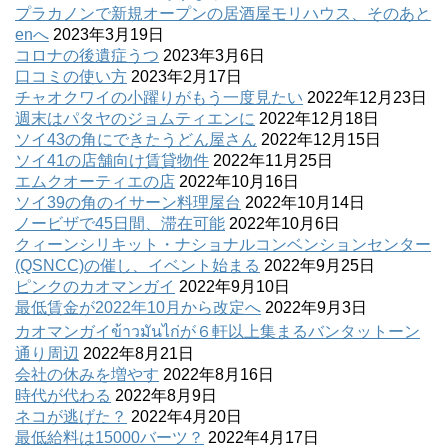
プラカノンで新規オープンの居酒屋モリハウス、そのあと
enへ
2023年3月19日
コロナの後遺症うつ
2023年3月6日
口コミの使い方
2023年2月17日
チャオクワイの小躍りがもう一度見たい
2022年12月23日
週末はパタヤのジョムティエンに
2022年12月18日
ソイ43の角にできたうどん屋さん
2022年12月15日
ソイ41の店舗向け賃貸物件
2022年11月25日
エムクオーティエの店
2022年10月16日
ソイ39の角のイサーン料理屋台
2022年10月14日
ノービザで45日間、滞在可能
2022年10月6日
クィーンシリキット・ナショナルコンベンションセンター
(QSNCC)の催し、イベント始まる
2022年9月25日
ピンクのカオマンガイ
2022年9月10日
最低賃金が2022年10月から改定へ
2022年9月3日
カオマンガイข้าวมันไก่が６軒以上集まるバンタットーン
通り周辺
2022年8月21日
会社の休みを増やす
2022年8月16日
時代が代わる
2022年8月9日
ネコが逃げた？
2022年4月20日
最低給料は15000バーツ？
2022年4月17日