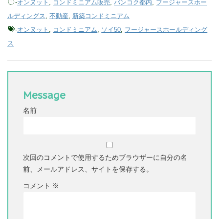
-
オンヌット
,
コンドミニアム販売
,
バンコク都内
,
フージャースホー
ルディングス
,
不動産
,
新築コンドミニアム
-
オンヌット
,
コンドミニアム
,
ソイ50
,
フージャースホールディング
ス
Message
名前
次回のコメントで使用するためブラウザーに自分の名
前、メールアドレス、サイトを保存する。
コメント
※