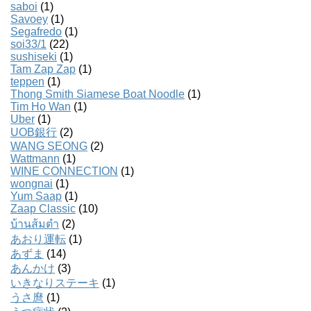
saboi
(1)
Savoey
(1)
Segafredo
(1)
soi33/1
(22)
sushiseki
(1)
Tam Zap Zap
(1)
teppen
(1)
Thong Smith Siamese Boat Noodle
(1)
Tim Ho Wan
(1)
Uber
(1)
UOB銀行
(2)
WANG SEONG
(2)
Wattmann
(1)
WINE CONNECTION
(1)
wongnai
(1)
Yum Saap
(1)
Zaap Classic
(10)
บ้านส้มตํา
(2)
あおり運転
(1)
あずま
(14)
あんかけ
(3)
いきなりステーキ
(1)
うさ麿
(1)