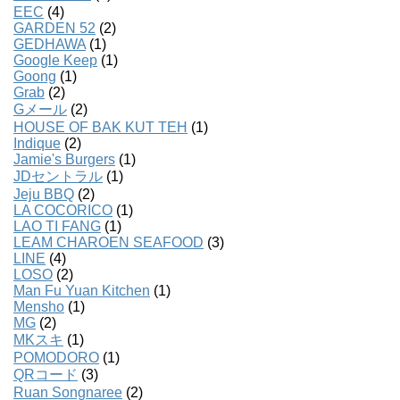
EEC
(4)
GARDEN 52
(2)
GEDHAWA
(1)
Google Keep
(1)
Goong
(1)
Grab
(2)
Gメール
(2)
HOUSE OF BAK KUT TEH
(1)
Indique
(2)
Jamie's Burgers
(1)
JDセントラル
(1)
Jeju BBQ
(2)
LA COCORICO
(1)
LAO TI FANG
(1)
LEAM CHAROEN SEAFOOD
(3)
LINE
(4)
LOSO
(2)
Man Fu Yuan Kitchen
(1)
Mensho
(1)
MG
(2)
MKスキ
(1)
POMODORO
(1)
QRコード
(3)
Ruan Songnaree
(2)