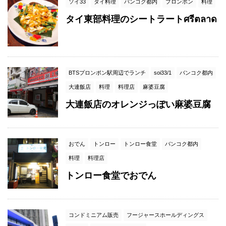
ソイ33
タイ料理
バンコク都内
プロンポン
料理
タイ東部料理のシートラートศรีตลาด
BTSプロンポン駅周辺でランチ
soi33/1
バンコク都内
大連飯店
料理
料理店
麻婆豆腐
大連飯店のオレンジっぽい麻婆豆腐
おでん
トンロー
トンロー食堂
バンコク都内
料理
料理店
トンロー食堂でおでん
コンドミニアム販売
フージャースホールディングス