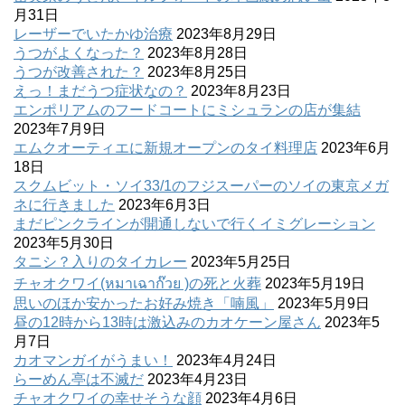
月31日
レーザーでいたかゆ治療
2023年8月29日
うつがよくなった？
2023年8月28日
うつが改善された？
2023年8月25日
えっ！まだうつ症状なの？
2023年8月23日
エンポリアムのフードコートにミシュランの店が集結
2023年7月9日
エムクオーティエに新規オープンのタイ料理店
2023年6月
18日
スクムビット・ソイ33/1のフジスーパーのソイの東京メガ
ネに行きました
2023年6月3日
まだピンクラインが開通しないで行くイミグレーション
2023年5月30日
タニシ？入りのタイカレー
2023年5月25日
チャオクワイ(หมาเฉาก๊วย )の死と火葬
2023年5月19日
思いのほか安かったお好み焼き「喃風」
2023年5月9日
昼の12時から13時は激込みのカオケーン屋さん
2023年5
月7日
カオマンガイがうまい！
2023年4月24日
らーめん亭は不滅だ
2023年4月23日
チャオクワイの幸せそうな顔
2023年4月6日