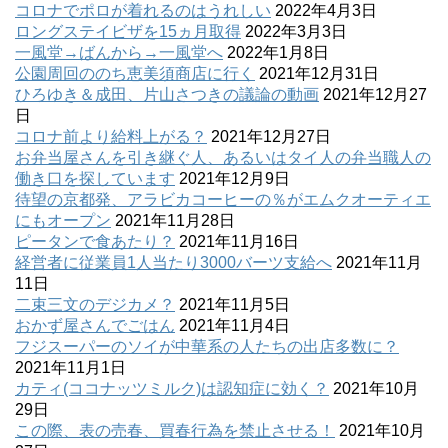
コロナでポロが着れるのはうれしい
2022年4月3日
ロングステイビザを15ヵ月取得
2022年3月3日
一風堂→ばんから→一風堂へ
2022年1月8日
公園周回ののち恵美須商店に行く
2021年12月31日
ひろゆき＆成田、片山さつきの議論の動画
2021年12月27
日
コロナ前より給料上がる？
2021年12月27日
お弁当屋さんを引き継ぐ人、あるいはタイ人の弁当職人の
働き口を探しています
2021年12月9日
待望の京都発、アラビカコーヒーの％がエムクオーティエ
にもオープン
2021年11月28日
ピータンで食あたり？
2021年11月16日
経営者に従業員1人当たり3000バーツ支給へ
2021年11月
11日
二束三文のデジカメ？
2021年11月5日
おかず屋さんでごはん
2021年11月4日
フジスーパーのソイが中華系の人たちの出店多数に？
2021年11月1日
カティ(ココナッツミルク)は認知症に効く？
2021年10月
29日
この際、表の売春、買春行為を禁止させる！
2021年10月