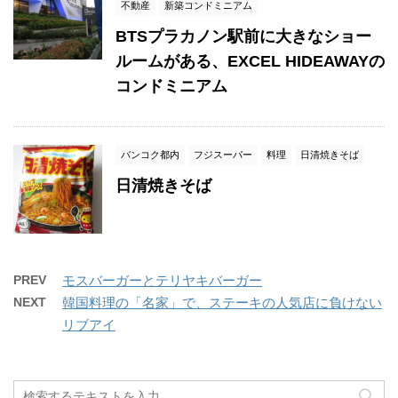
不動産
新築コンドミニアム
BTSプラカノン駅前に大きなショー
ルームがある、EXCEL HIDEAWAYの
コンドミニアム
バンコク都内
フジスーパー
料理
日清焼きそば
日清焼きそば
PREV
モスバーガーとテリヤキバーガー
NEXT
韓国料理の「名家」で、ステーキの人気店に負けない
リブアイ