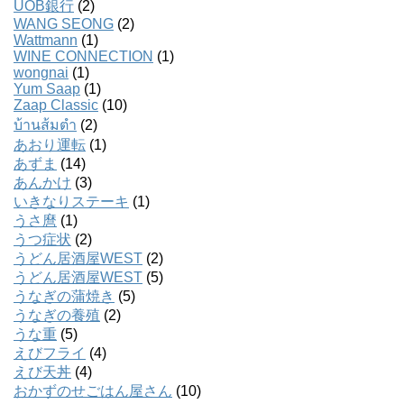
UOB銀行
(2)
WANG SEONG
(2)
Wattmann
(1)
WINE CONNECTION
(1)
wongnai
(1)
Yum Saap
(1)
Zaap Classic
(10)
บ้านส้มตํา
(2)
あおり運転
(1)
あずま
(14)
あんかけ
(3)
いきなりステーキ
(1)
うさ麿
(1)
うつ症状
(2)
うどん居酒屋WEST
(2)
うどん居酒屋WEST
(5)
うなぎの蒲焼き
(5)
うなぎの養殖
(2)
うな重
(5)
えびフライ
(4)
えび天丼
(4)
おかずのせごはん屋さん
(10)