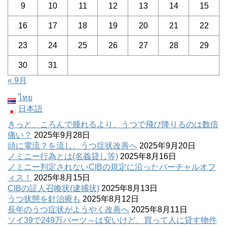
9
10
11
12
13
14
15
16
17
18
19
20
21
22
23
24
25
26
27
28
29
30
31
« 9月
ไทย
日本語
きっと、ころんで腫れるより、うつで飛び降りるのは数倍
痛い？
2025年9月28日
頭に電流？を流し、うつ症状改善へ
2025年9月20日
ノミニー行為とは(名義貸し等)
2025年8月16日
ノミニー判定されないCIBの規定に沿ったバーチャルオフ
ィス！
2025年8月15日
CIBの証人召喚状(逮捕状)
2025年8月13日
うつ状態を針治療も
2025年8月12日
長年のうつ症状がようやく改善へ
2025年8月11日
ソイ39で249万バーツ～は安いけど、買って人に貸す物件