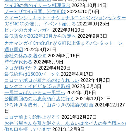
ソイ39の角のイサーン料理屋台
2022年10月14日
ノービザで45日間、滞在可能
2022年10月6日
クィーンシリキット・ナショナルコンベンションセンター
(QSNCC)の催し、イベント始まる
2022年9月25日
ピンクのカオマンガイ
2022年9月10日
最低賃金が2022年10月から改定へ
2022年9月3日
カオマンガイข้าวมันไก่が６軒以上集まるバンタットーン
通り周辺
2022年8月21日
会社の休みを増やす
2022年8月16日
時代が代わる
2022年8月9日
ネコが逃げた？
2022年4月20日
最低給料は15000バーツ？
2022年4月17日
コロナでポロが着れるのはうれしい
2022年4月3日
ロングステイビザを15ヵ月取得
2022年3月3日
一風堂→ばんから→一風堂へ
2022年1月8日
公園周回ののち恵美須商店に行く
2021年12月31日
ひろゆき＆成田、片山さつきの議論の動画
2021年12月27
日
コロナ前より給料上がる？
2021年12月27日
お弁当屋さんを引き継ぐ人、あるいはタイ人の弁当職人の
働き口を探しています
2021年12月9日