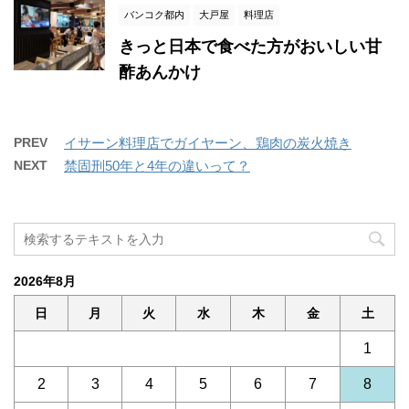
バンコク都内
大戸屋
料理店
きっと日本で食べた方がおいしい甘
酢あんかけ
PREV
イサーン料理店でガイヤーン、鶏肉の炭火焼き
NEXT
禁固刑50年と4年の違いって？
2026年8月
日
月
火
水
木
金
土
1
2
3
4
5
6
7
8