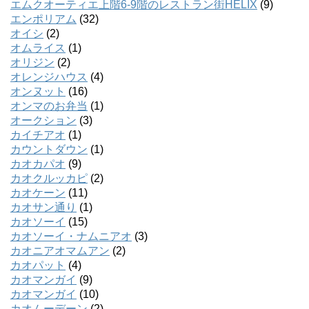
エムクオーティエ上階6-9階のレストラン街HELIX
(9)
エンポリアム
(32)
オイシ
(2)
オムライス
(1)
オリジン
(2)
オレンジハウス
(4)
オンヌット
(16)
オンマのお弁当
(1)
オークション
(3)
カイチアオ
(1)
カウントダウン
(1)
カオカパオ
(9)
カオクルッカピ
(2)
カオケーン
(11)
カオサン通り
(1)
カオソーイ
(15)
カオソーイ・ナムニアオ
(3)
カオニアオマムアン
(2)
カオパット
(4)
カオマンガイ
(9)
カオマンガイ
(10)
カオムーデーン
(2)