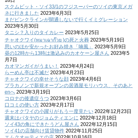
18日
スクムビット・ソイ33/1のフジスーパーのソイの東京メガ
ネに行きました
2023年6月3日
まだピンクラインが開通しないで行くイミグレーション
2023年5月30日
タニシ？入りのタイカレー
2023年5月25日
チャオクワイ(หมาเฉาก๊วย )の死と火葬
2023年5月19日
思いのほか安かったお好み焼き「喃風」
2023年5月9日
昼の12時から13時は激込みのカオケーン屋さん
2023年5
月7日
カオマンガイがうまい！
2023年4月24日
らーめん亭は不滅だ
2023年4月23日
チャオクワイの幸せそうな顔
2023年4月6日
プラカノンで新規オープンの居酒屋モリハウス、そのあと
enへ
2023年3月19日
コロナの後遺症うつ
2023年3月6日
口コミの使い方
2023年2月17日
チャオクワイの小躍りがもう一度見たい
2022年12月23日
週末はパタヤのジョムティエンに
2022年12月18日
ソイ43の角にできたうどん屋さん
2022年12月15日
ソイ41の店舗向け賃貸物件
2022年11月25日
エムクオーティエの店
2022年10月16日