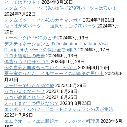
としてはアウト！
2024年8月18日
スクムビット・ソイ39の物件で279万バーツ～は安い！
2024年7月22日
スクムビット・ソイ41のカオマンガイ
2024年7月21日
油そばが50バーツ、＋温泉たまごで70バーツ
2024年7月
20日
エーペック(APEC)のビザ
2024年7月19日
デスティネーションビザ(Destination Thailand Visa
DTV)は50万バーツの保証金で5年？
2024年7月17日
コロナ後遺症の改善
2024年6月13日
偽造うつ？にせうつ？
2023年10月28日
今の自分と向き合っていくしかない
2023年9月16日
冨美家のうどん、イルフォードの印画紙の思い出
2023年8
月31日
レーザーでいたかゆ治療
2023年8月29日
うつがよくなった？
2023年8月28日
うつが改善された？
2023年8月25日
えっ！まだうつ症状なの？
2023年8月23日
エンポリアムのフードコートにミシュランの店が集結
2023年7月9日
エムクオーティエに新規オープンのタイ料理店
2023年6月