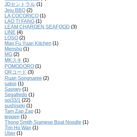
JDセントラル
(1)
Jeju BBQ
(2)
LA COCORICO
(1)
LAO TI FANG
(1)
LEAM CHAROEN SEAFOOD
(3)
LINE
(4)
LOSO
(2)
Man Fu Yuan Kitchen
(1)
Mensho
(1)
MG
(2)
MKスキ
(1)
POMODORO
(1)
QRコード
(3)
Ruan Songnaree
(2)
saboi
(1)
Savoey
(1)
Segafredo
(1)
soi33/1
(22)
sushiseki
(1)
Tam Zap Zap
(1)
teppen
(1)
Thong Smith Siamese Boat Noodle
(1)
Tim Ho Wan
(1)
Uber
(1)