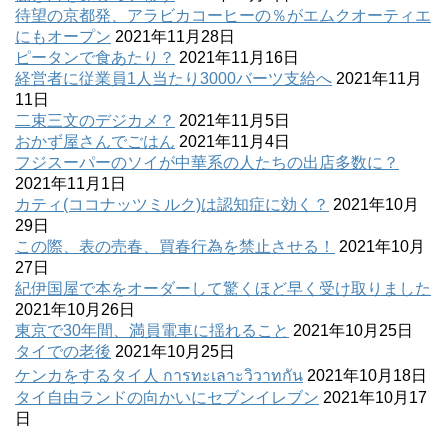
待望の京都発、アラビカコーヒーの％がエムクオーティエ
にもオープン
2021年11月28日
ピータンで食あたり？
2021年11月16日
経営者に従業員1人当たり3000バーツ支給へ
2021年11月
11日
二束三文のデジカメ？
2021年11月5日
おかず屋さんでごはん
2021年11月4日
フジスーパーのソイが中華系の人たちの出店多数に？
2021年11月1日
カティ(ココナッツミルク)は認知症に効く？
2021年10月
29日
この際、表の売春、買春行為を禁止させる！
2021年10月
27日
紀伊国屋で本をオーダーして驚くほど早く受け取りました
2021年10月26日
東京で30年間、満員電車に揺れること
2021年10月25日
タイでの老後
2021年10月25日
ケンカをするタイ人 การทะเลาะวิวาทกัน
2021年10月18日
タイ自由ランドの向かいにセブンイレブン
2021年10月17
日