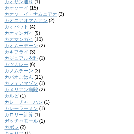
カオサン通り
(1)
カオソーイ
(15)
カオソーイ・ナムニアオ
(3)
カオニアオマムアン
(2)
カオパット
(4)
カオマンガイ
(9)
カオマンガイ
(10)
カオムーデーン
(2)
カキフライ
(3)
カジュアル衣料
(1)
カツカレー
(6)
カノムチーン
(3)
カパオごはん
(11)
カフェアマゾン
(1)
カメリアン病院
(2)
カルビ
(1)
カレーチャーハン
(1)
カレーラーメン
(1)
カロリー計算
(1)
ガッチャモール
(1)
ガボレ
(2)
キャリア
(1)