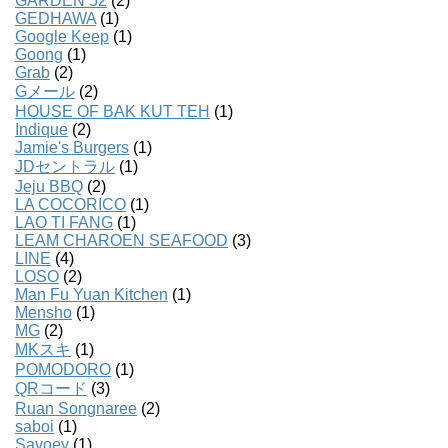
GARDEN 52
(2)
GEDHAWA
(1)
Google Keep
(1)
Goong
(1)
Grab
(2)
Gメール
(2)
HOUSE OF BAK KUT TEH
(1)
Indique
(2)
Jamie's Burgers
(1)
JDセントラル
(1)
Jeju BBQ
(2)
LA COCORICO
(1)
LAO TI FANG
(1)
LEAM CHAROEN SEAFOOD
(3)
LINE
(4)
LOSO
(2)
Man Fu Yuan Kitchen
(1)
Mensho
(1)
MG
(2)
MKスキ
(1)
POMODORO
(1)
QRコード
(3)
Ruan Songnaree
(2)
saboi
(1)
Savoey
(1)