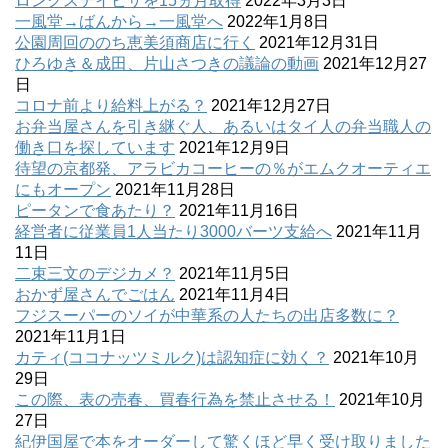
ロングステイビザを15ヵ月取得
2022年3月3日
一風堂→ばんから→一風堂へ
2022年1月8日
公園周回ののち恵美須商店に行く
2021年12月31日
ひろゆき＆成田、片山さつきの議論の動画
2021年12月27
日
コロナ前より給料上がる？
2021年12月27日
お弁当屋さんを引き継ぐ人、あるいはタイ人の弁当職人の
働き口を探しています
2021年12月9日
待望の京都発、アラビカコーヒーの％がエムクオーティエ
にもオープン
2021年11月28日
ピータンで食あたり？
2021年11月16日
経営者に従業員1人当たり3000バーツ支給へ
2021年11月
11日
二束三文のデジカメ？
2021年11月5日
おかず屋さんでごはん
2021年11月4日
フジスーパーのソイが中華系の人たちの出店多数に？
2021年11月1日
カティ(ココナッツミルク)は認知症に効く？
2021年10月
29日
この際、表の売春、買春行為を禁止させる！
2021年10月
27日
紀伊国屋で本をオーダーして驚くほど早く受け取りました