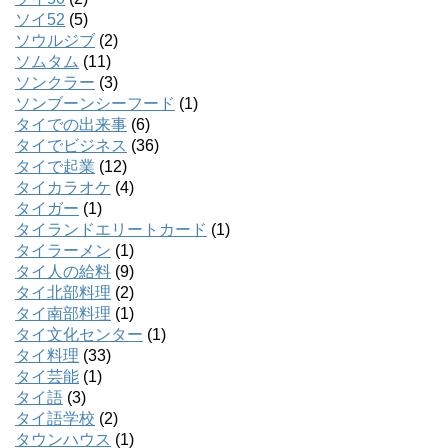
ソイ52
(5)
ソウルジブ
(2)
ソムタム
(11)
ソンクラー
(3)
ソンブーンシーフード
(1)
タイでの出来事
(6)
タイでビジネス
(36)
タイで起業
(12)
タイカラオケ
(4)
タイガー
(1)
タイランドエリートカード
(1)
タイラーメン
(1)
タイ人の給料
(9)
タイ北部料理
(2)
タイ南部料理
(1)
タイ文化センター
(1)
タイ料理
(33)
タイ芸能
(1)
タイ語
(3)
タイ語学校
(2)
タウンハウス
(1)