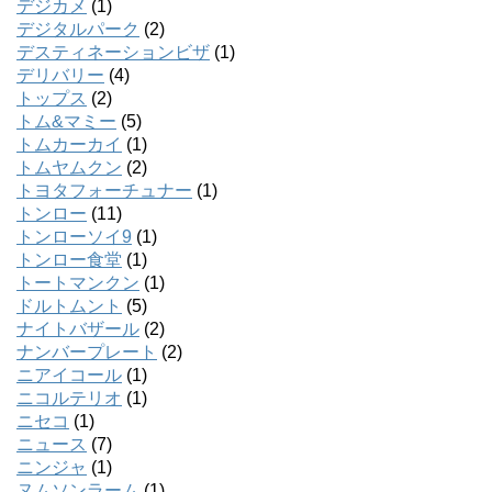
デジカメ
(1)
デジタルパーク
(2)
デスティネーションビザ
(1)
デリバリー
(4)
トップス
(2)
トム&マミー
(5)
トムカーカイ
(1)
トムヤムクン
(2)
トヨタフォーチュナー
(1)
トンロー
(11)
トンローソイ9
(1)
トンロー食堂
(1)
トートマンクン
(1)
ドルトムント
(5)
ナイトバザール
(2)
ナンバープレート
(2)
ニアイコール
(1)
ニコルテリオ
(1)
ニセコ
(1)
ニュース
(7)
ニンジャ
(1)
ヌムソンラーム
(1)