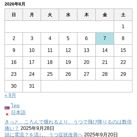
2026年8月
日
月
火
水
木
金
土
1
2
3
4
5
6
7
8
9
10
11
12
13
14
15
16
17
18
19
20
21
22
23
24
25
26
27
28
29
30
31
« 9月
ไทย
日本語
きっと、ころんで腫れるより、うつで飛び降りるのは数倍
痛い？
2025年9月28日
頭に電流？を流し、うつ症状改善へ
2025年9月20日