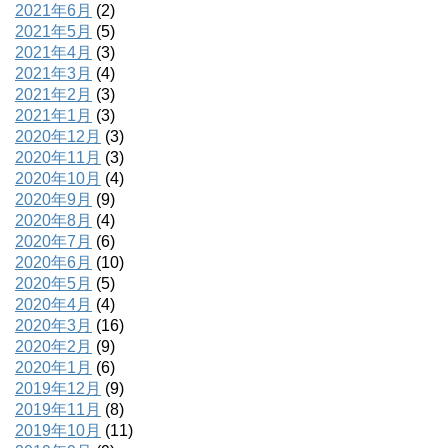
2021年6月
(2)
2021年5月
(5)
2021年4月
(3)
2021年3月
(4)
2021年2月
(3)
2021年1月
(3)
2020年12月
(3)
2020年11月
(3)
2020年10月
(4)
2020年9月
(9)
2020年8月
(4)
2020年7月
(6)
2020年6月
(10)
2020年5月
(5)
2020年4月
(4)
2020年3月
(16)
2020年2月
(9)
2020年1月
(6)
2019年12月
(9)
2019年11月
(8)
2019年10月
(11)