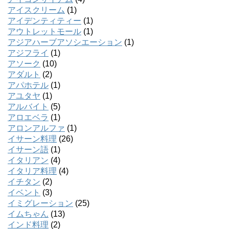
アイスクリーム
(1)
アイデンティティー
(1)
アウトレットモール
(1)
アジアハーブアソシエーション
(1)
アジフライ
(1)
アソーク
(10)
アダルト
(2)
アパホテル
(1)
アユタヤ
(1)
アルバイト
(5)
アロエベラ
(1)
アロンアルファ
(1)
イサーン料理
(26)
イサーン語
(1)
イタリアン
(4)
イタリア料理
(4)
イチタン
(2)
イベント
(3)
イミグレーション
(25)
イムちゃん
(13)
インド料理
(2)