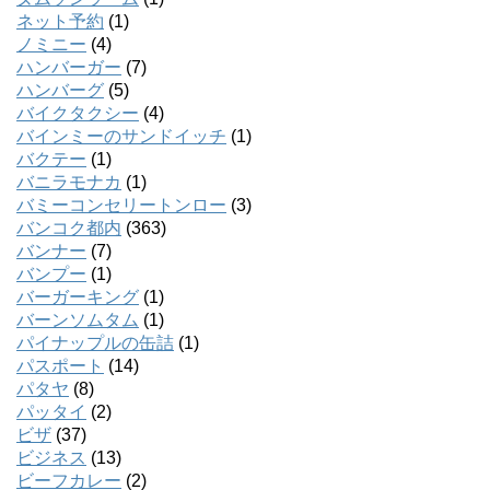
ネット予約
(1)
ノミニー
(4)
ハンバーガー
(7)
ハンバーグ
(5)
バイクタクシー
(4)
バインミーのサンドイッチ
(1)
バクテー
(1)
バニラモナカ
(1)
バミーコンセリートンロー
(3)
バンコク都内
(363)
バンナー
(7)
バンプー
(1)
バーガーキング
(1)
バーンソムタム
(1)
パイナップルの缶詰
(1)
パスポート
(14)
パタヤ
(8)
パッタイ
(2)
ビザ
(37)
ビジネス
(13)
ビーフカレー
(2)