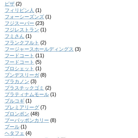
ピザ
(2)
フィリピン人
(1)
フォーシーズンズ
(1)
フジスーパー
(23)
フジレストラン
(1)
フミさん
(1)
フランクフルト
(2)
フージャースホールディングス
(3)
フードコート
(11)
フードコート
(5)
ブロシェット
(1)
ブンデスリーガ
(8)
プラカノン
(3)
プラスチックゴミ
(2)
プラティナムモール
(1)
プルコギ
(1)
プレミアリーグ
(7)
プロンポン
(48)
プーパッポンカリー
(8)
プール
(1)
ヘタフェ
(4)