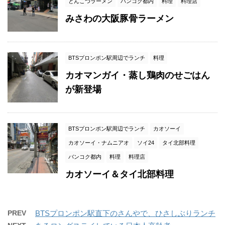
とんこつラーメン
バンコク都内
料理
料理店
みさわの大阪豚骨ラーメン
BTSプロンポン駅周辺でランチ
料理
カオマンガイ・蒸し鶏肉のせごはん
が新登場
BTSプロンポン駅周辺でランチ
カオソーイ
カオソーイ・ナムニアオ
ソイ24
タイ北部料理
バンコク都内
料理
料理店
カオソーイ＆タイ北部料理
PREV
BTSプロンポン駅直下のさんやで、ひさしぶりランチ