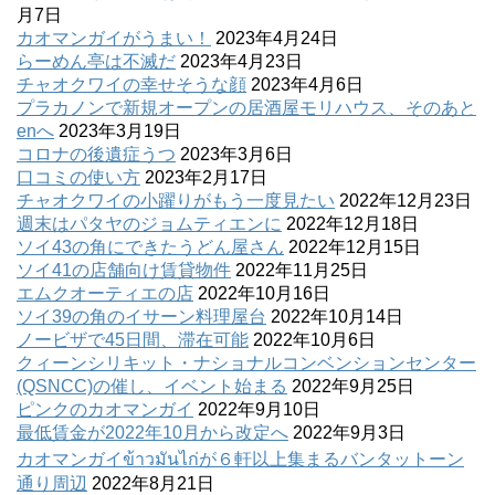
月7日
カオマンガイがうまい！
2023年4月24日
らーめん亭は不滅だ
2023年4月23日
チャオクワイの幸せそうな顔
2023年4月6日
プラカノンで新規オープンの居酒屋モリハウス、そのあと
enへ
2023年3月19日
コロナの後遺症うつ
2023年3月6日
口コミの使い方
2023年2月17日
チャオクワイの小躍りがもう一度見たい
2022年12月23日
週末はパタヤのジョムティエンに
2022年12月18日
ソイ43の角にできたうどん屋さん
2022年12月15日
ソイ41の店舗向け賃貸物件
2022年11月25日
エムクオーティエの店
2022年10月16日
ソイ39の角のイサーン料理屋台
2022年10月14日
ノービザで45日間、滞在可能
2022年10月6日
クィーンシリキット・ナショナルコンベンションセンター
(QSNCC)の催し、イベント始まる
2022年9月25日
ピンクのカオマンガイ
2022年9月10日
最低賃金が2022年10月から改定へ
2022年9月3日
カオマンガイข้าวมันไก่が６軒以上集まるバンタットーン
通り周辺
2022年8月21日