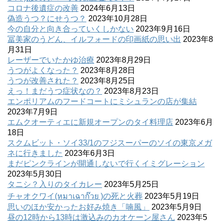
コロナ後遺症の改善
2024年6月13日
偽造うつ？にせうつ？
2023年10月28日
今の自分と向き合っていくしかない
2023年9月16日
冨美家のうどん、イルフォードの印画紙の思い出
2023年8
月31日
レーザーでいたかゆ治療
2023年8月29日
うつがよくなった？
2023年8月28日
うつが改善された？
2023年8月25日
えっ！まだうつ症状なの？
2023年8月23日
エンポリアムのフードコートにミシュランの店が集結
2023年7月9日
エムクオーティエに新規オープンのタイ料理店
2023年6月
18日
スクムビット・ソイ33/1のフジスーパーのソイの東京メガ
ネに行きました
2023年6月3日
まだピンクラインが開通しないで行くイミグレーション
2023年5月30日
タニシ？入りのタイカレー
2023年5月25日
チャオクワイ(หมาเฉาก๊วย )の死と火葬
2023年5月19日
思いのほか安かったお好み焼き「喃風」
2023年5月9日
昼の12時から13時は激込みのカオケーン屋さん
2023年5