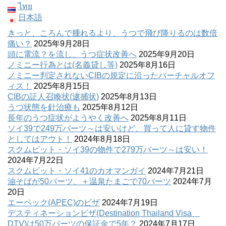
ไทย
日本語
きっと、ころんで腫れるより、うつで飛び降りるのは数倍
痛い？
2025年9月28日
頭に電流？を流し、うつ症状改善へ
2025年9月20日
ノミニー行為とは(名義貸し等)
2025年8月16日
ノミニー判定されないCIBの規定に沿ったバーチャルオフ
ィス！
2025年8月15日
CIBの証人召喚状(逮捕状)
2025年8月13日
うつ状態を針治療も
2025年8月12日
長年のうつ症状がようやく改善へ
2025年8月11日
ソイ39で249万バーツ～は安いけど、買って人に貸す物件
としてはアウト！
2024年8月18日
スクムビット・ソイ39の物件で279万バーツ～は安い！
2024年7月22日
スクムビット・ソイ41のカオマンガイ
2024年7月21日
油そばが50バーツ、＋温泉たまごで70バーツ
2024年7月
20日
エーペック(APEC)のビザ
2024年7月19日
デスティネーションビザ(Destination Thailand Visa
DTV)は50万バーツの保証金で5年？
2024年7月17日