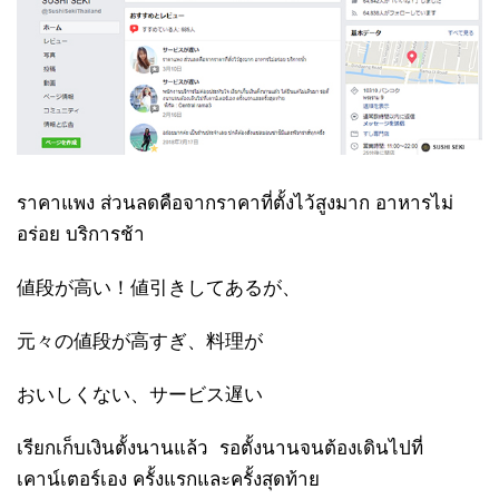
ราคาแพง ส่วนลดคือจากราคาที่ตั้งไว้สูงมาก อาหารไม่
อร่อย บริการช้า
値段が高い！値引きしてあるが、
元々の値段が高すぎ、料理が
おいしくない、サービス遅い
เรียกเก็บเงินตั้งนานแล้ว รอตั้งนานจนต้องเดินไปที่
เคา
น์เตอร์เอง ครั้งแรกและครั้งสุดท้าย