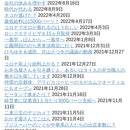
会社の休みを増やす
2022年8月16日
時代が代わる
2022年8月9日
ネコが逃げた？
2022年4月20日
最低給料は15000バーツ？
2022年4月17日
コロナでポロが着れるのはうれしい
2022年4月3日
ロングステイビザを15ヵ月取得
2022年3月3日
一風堂→ばんから→一風堂へ
2022年1月8日
公園周回ののち恵美須商店に行く
2021年12月31日
ひろゆき＆成田、片山さつきの議論の動画
2021年12月27
日
コロナ前より給料上がる？
2021年12月27日
お弁当屋さんを引き継ぐ人、あるいはタイ人の弁当職人の
働き口を探しています
2021年12月9日
待望の京都発、アラビカコーヒーの％がエムクオーティエ
にもオープン
2021年11月28日
ピータンで食あたり？
2021年11月16日
経営者に従業員1人当たり3000バーツ支給へ
2021年11月
11日
二束三文のデジカメ？
2021年11月5日
おかず屋さんでごはん
2021年11月4日
フジスーパーのソイが中華系の人たちの出店多数に？