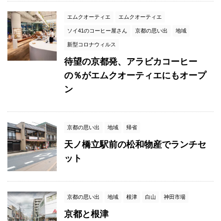
エムクオーティエ
エムクオーティエ
ソイ41のコーヒー屋さん
京都の思い出
地域
新型コロナウィルス
待望の京都発、アラビカコーヒー
の％がエムクオーティエにもオープ
ン
京都の思い出
地域
帰省
天ノ橋立駅前の松和物産でランチセ
ット
京都の思い出
地域
根津
白山
神田市場
京都と根津