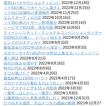
週末はパタヤのジョムティエンに
2022年12月18日
ソイ43の角にできたうどん屋さん
2022年12月15日
ソイ41の店舗向け賃貸物件
2022年11月25日
エムクオーティエの店
2022年10月16日
ソイ39の角のイサーン料理屋台
2022年10月14日
ノービザで45日間、滞在可能
2022年10月6日
クィーンシリキット・ナショナルコンベンションセンター
(QSNCC)の催し、イベント始まる
2022年9月25日
ピンクのカオマンガイ
2022年9月10日
最低賃金が2022年10月から改定へ
2022年9月3日
カオマンガイข้าวมันไก่が６軒以上集まるバンタットーン
通り周辺
2022年8月21日
会社の休みを増やす
2022年8月16日
時代が代わる
2022年8月9日
ネコが逃げた？
2022年4月20日
最低給料は15000バーツ？
2022年4月17日
コロナでポロが着れるのはうれしい
2022年4月3日
ロングステイビザを15ヵ月取得
2022年3月3日
一風堂→ばんから→一風堂へ
2022年1月8日
公園周回ののち恵美須商店に行く
2021年12月31日
ひろゆき＆成田、片山さつきの議論の動画
2021年12月27