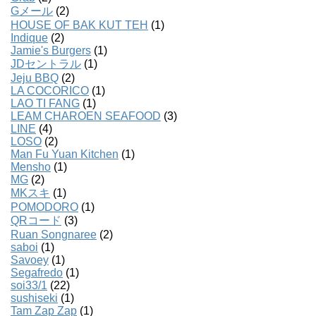
Gメール
(2)
HOUSE OF BAK KUT TEH
(1)
Indique
(2)
Jamie's Burgers
(1)
JDセントラル
(1)
Jeju BBQ
(2)
LA COCORICO
(1)
LAO TI FANG
(1)
LEAM CHAROEN SEAFOOD
(3)
LINE
(4)
LOSO
(2)
Man Fu Yuan Kitchen
(1)
Mensho
(1)
MG
(2)
MKスキ
(1)
POMODORO
(1)
QRコード
(3)
Ruan Songnaree
(2)
saboi
(1)
Savoey
(1)
Segafredo
(1)
soi33/1
(22)
sushiseki
(1)
Tam Zap Zap
(1)