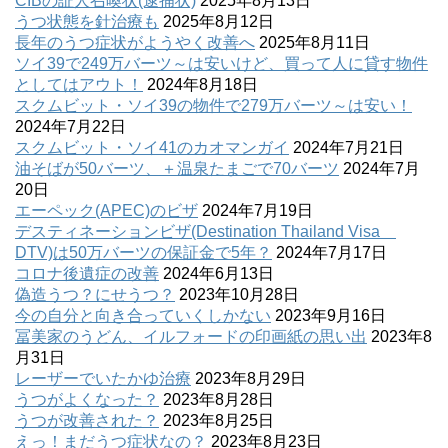
CIBの証人召喚状(逮捕状)
2025年8月13日
うつ状態を針治療も
2025年8月12日
長年のうつ症状がようやく改善へ
2025年8月11日
ソイ39で249万バーツ～は安いけど、買って人に貸す物件
としてはアウト！
2024年8月18日
スクムビット・ソイ39の物件で279万バーツ～は安い！
2024年7月22日
スクムビット・ソイ41のカオマンガイ
2024年7月21日
油そばが50バーツ、＋温泉たまごで70バーツ
2024年7月
20日
エーペック(APEC)のビザ
2024年7月19日
デスティネーションビザ(Destination Thailand Visa
DTV)は50万バーツの保証金で5年？
2024年7月17日
コロナ後遺症の改善
2024年6月13日
偽造うつ？にせうつ？
2023年10月28日
今の自分と向き合っていくしかない
2023年9月16日
冨美家のうどん、イルフォードの印画紙の思い出
2023年8
月31日
レーザーでいたかゆ治療
2023年8月29日
うつがよくなった？
2023年8月28日
うつが改善された？
2023年8月25日
えっ！まだうつ症状なの？
2023年8月23日