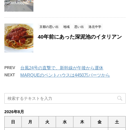
京都の思い出
地域
思い出
洛北中学
40年前にあった深泥池のイタリアン
PREV
台風24号の直撃で、新幹線が午後から運休
NEXT
MARQUEのペントハウスは4450万バーツから
2026年8月
日
月
火
水
木
金
土