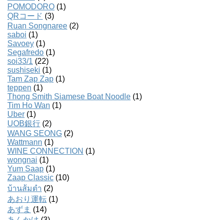
POMODORO
(1)
QRコード
(3)
Ruan Songnaree
(2)
saboi
(1)
Savoey
(1)
Segafredo
(1)
soi33/1
(22)
sushiseki
(1)
Tam Zap Zap
(1)
teppen
(1)
Thong Smith Siamese Boat Noodle
(1)
Tim Ho Wan
(1)
Uber
(1)
UOB銀行
(2)
WANG SEONG
(2)
Wattmann
(1)
WINE CONNECTION
(1)
wongnai
(1)
Yum Saap
(1)
Zaap Classic
(10)
บ้านส้มตํา
(2)
あおり運転
(1)
あずま
(14)
あんかけ
(3)