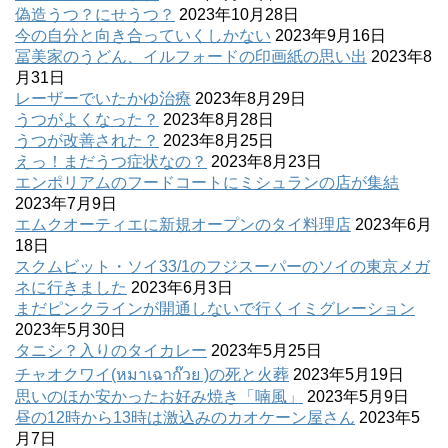
偽造うつ？にせうつ？
2023年10月28日
今の自分と向き合っていくしかない
2023年9月16日
冨美家のうどん、イルフォードの印画紙の思い出
2023年8
月31日
レーザーでいたかゆ治療
2023年8月29日
うつがよくなった？
2023年8月28日
うつが改善された？
2023年8月25日
えっ！まだうつ症状なの？
2023年8月23日
エンポリアムのフードコートにミシュランの店が集結
2023年7月9日
エムクオーティエに新規オープンのタイ料理店
2023年6月
18日
スクムビット・ソイ33/1のフジスーパーのソイの東京メガ
ネに行きました
2023年6月3日
まだピンクラインが開通しないで行くイミグレーション
2023年5月30日
タニシ？入りのタイカレー
2023年5月25日
チャオクワイ(หมาเฉาก๊วย )の死と火葬
2023年5月19日
思いのほか安かったお好み焼き「喃風」
2023年5月9日
昼の12時から13時は激込みのカオケーン屋さん
2023年5
月7日