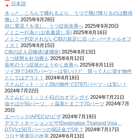
日本語
きっと、ころんで腫れるより、うつで飛び降りるのは数倍
痛い？
2025年9月28日
頭に電流？を流し、うつ症状改善へ
2025年9月20日
ノミニー行為とは(名義貸し等)
2025年8月16日
ノミニー判定されないCIBの規定に沿ったバーチャルオフ
ィス！
2025年8月15日
CIBの証人召喚状(逮捕状)
2025年8月13日
うつ状態を針治療も
2025年8月12日
長年のうつ症状がようやく改善へ
2025年8月11日
ソイ39で249万バーツ～は安いけど、買って人に貸す物件
としてはアウト！
2024年8月18日
スクムビット・ソイ39の物件で279万バーツ～は安い！
2024年7月22日
スクムビット・ソイ41のカオマンガイ
2024年7月21日
油そばが50バーツ、＋温泉たまごで70バーツ
2024年7月
20日
エーペック(APEC)のビザ
2024年7月19日
デスティネーションビザ(Destination Thailand Visa
DTV)は50万バーツの保証金で5年？
2024年7月17日
コロナ後遺症の改善
2024年6月13日