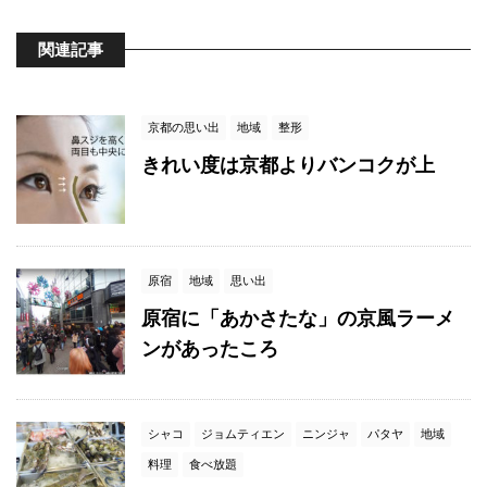
関連記事
京都の思い出
地域
整形
きれい度は京都よりバンコクが上
原宿
地域
思い出
原宿に「あかさたな」の京風ラーメ
ンがあったころ
シャコ
ジョムティエン
ニンジャ
パタヤ
地域
料理
食べ放題