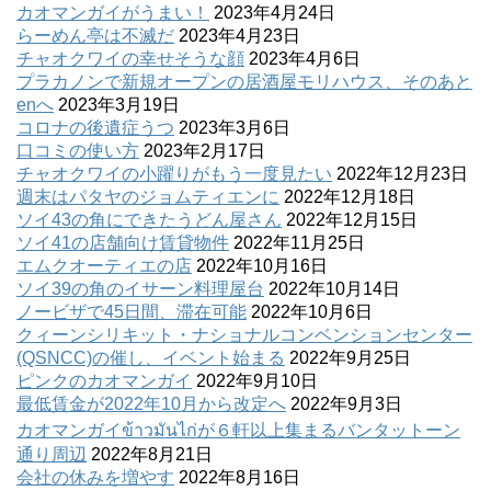
カオマンガイがうまい！
2023年4月24日
らーめん亭は不滅だ
2023年4月23日
チャオクワイの幸せそうな顔
2023年4月6日
プラカノンで新規オープンの居酒屋モリハウス、そのあと
enへ
2023年3月19日
コロナの後遺症うつ
2023年3月6日
口コミの使い方
2023年2月17日
チャオクワイの小躍りがもう一度見たい
2022年12月23日
週末はパタヤのジョムティエンに
2022年12月18日
ソイ43の角にできたうどん屋さん
2022年12月15日
ソイ41の店舗向け賃貸物件
2022年11月25日
エムクオーティエの店
2022年10月16日
ソイ39の角のイサーン料理屋台
2022年10月14日
ノービザで45日間、滞在可能
2022年10月6日
クィーンシリキット・ナショナルコンベンションセンター
(QSNCC)の催し、イベント始まる
2022年9月25日
ピンクのカオマンガイ
2022年9月10日
最低賃金が2022年10月から改定へ
2022年9月3日
カオマンガイข้าวมันไก่が６軒以上集まるバンタットーン
通り周辺
2022年8月21日
会社の休みを増やす
2022年8月16日