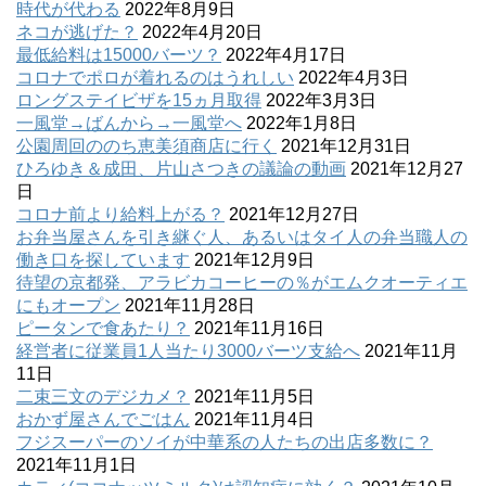
時代が代わる
2022年8月9日
ネコが逃げた？
2022年4月20日
最低給料は15000バーツ？
2022年4月17日
コロナでポロが着れるのはうれしい
2022年4月3日
ロングステイビザを15ヵ月取得
2022年3月3日
一風堂→ばんから→一風堂へ
2022年1月8日
公園周回ののち恵美須商店に行く
2021年12月31日
ひろゆき＆成田、片山さつきの議論の動画
2021年12月27
日
コロナ前より給料上がる？
2021年12月27日
お弁当屋さんを引き継ぐ人、あるいはタイ人の弁当職人の
働き口を探しています
2021年12月9日
待望の京都発、アラビカコーヒーの％がエムクオーティエ
にもオープン
2021年11月28日
ピータンで食あたり？
2021年11月16日
経営者に従業員1人当たり3000バーツ支給へ
2021年11月
11日
二束三文のデジカメ？
2021年11月5日
おかず屋さんでごはん
2021年11月4日
フジスーパーのソイが中華系の人たちの出店多数に？
2021年11月1日