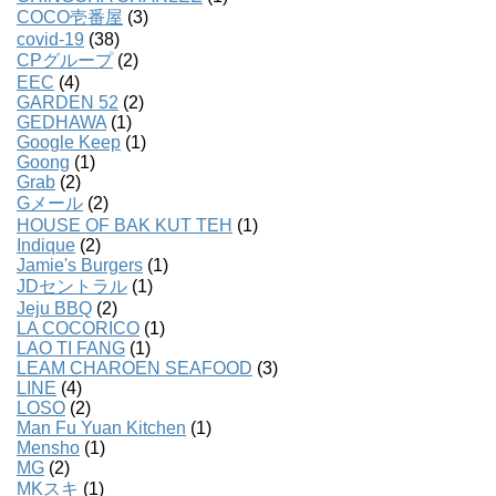
COCO壱番屋
(3)
covid-19
(38)
CPグループ
(2)
EEC
(4)
GARDEN 52
(2)
GEDHAWA
(1)
Google Keep
(1)
Goong
(1)
Grab
(2)
Gメール
(2)
HOUSE OF BAK KUT TEH
(1)
Indique
(2)
Jamie's Burgers
(1)
JDセントラル
(1)
Jeju BBQ
(2)
LA COCORICO
(1)
LAO TI FANG
(1)
LEAM CHAROEN SEAFOOD
(3)
LINE
(4)
LOSO
(2)
Man Fu Yuan Kitchen
(1)
Mensho
(1)
MG
(2)
MKスキ
(1)