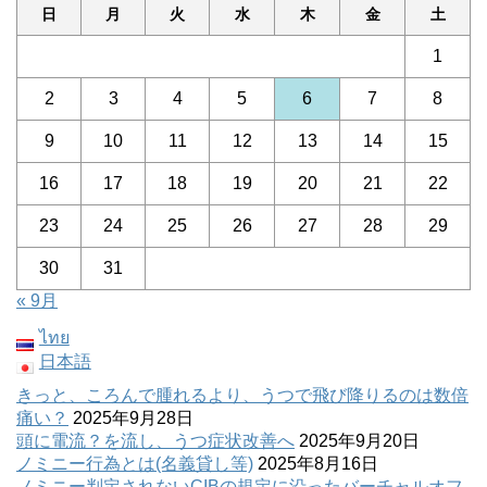
日
月
火
水
木
金
土
1
2
3
4
5
6
7
8
9
10
11
12
13
14
15
16
17
18
19
20
21
22
23
24
25
26
27
28
29
30
31
« 9月
ไทย
日本語
きっと、ころんで腫れるより、うつで飛び降りるのは数倍
痛い？
2025年9月28日
頭に電流？を流し、うつ症状改善へ
2025年9月20日
ノミニー行為とは(名義貸し等)
2025年8月16日
ノミニー判定されないCIBの規定に沿ったバーチャルオフ