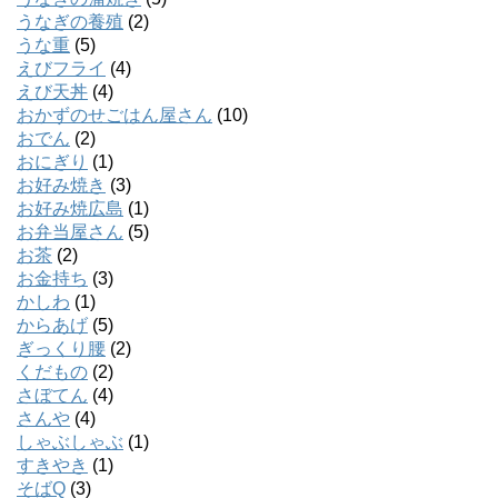
うなぎの養殖
(2)
うな重
(5)
えびフライ
(4)
えび天丼
(4)
おかずのせごはん屋さん
(10)
おでん
(2)
おにぎり
(1)
お好み焼き
(3)
お好み焼広島
(1)
お弁当屋さん
(5)
お茶
(2)
お金持ち
(3)
かしわ
(1)
からあげ
(5)
ぎっくり腰
(2)
くだもの
(2)
さぼてん
(4)
さんや
(4)
しゃぶしゃぶ
(1)
すきやき
(1)
そばQ
(3)