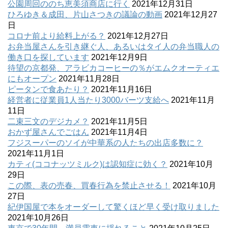
公園周回ののち恵美須商店に行く
2021年12月31日
ひろゆき＆成田、片山さつきの議論の動画
2021年12月27
日
コロナ前より給料上がる？
2021年12月27日
お弁当屋さんを引き継ぐ人、あるいはタイ人の弁当職人の
働き口を探しています
2021年12月9日
待望の京都発、アラビカコーヒーの％がエムクオーティエ
にもオープン
2021年11月28日
ピータンで食あたり？
2021年11月16日
経営者に従業員1人当たり3000バーツ支給へ
2021年11月
11日
二束三文のデジカメ？
2021年11月5日
おかず屋さんでごはん
2021年11月4日
フジスーパーのソイが中華系の人たちの出店多数に？
2021年11月1日
カティ(ココナッツミルク)は認知症に効く？
2021年10月
29日
この際、表の売春、買春行為を禁止させる！
2021年10月
27日
紀伊国屋で本をオーダーして驚くほど早く受け取りました
2021年10月26日