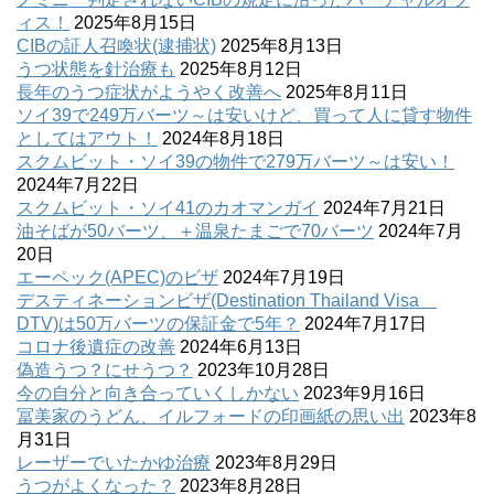
ィス！
2025年8月15日
CIBの証人召喚状(逮捕状)
2025年8月13日
うつ状態を針治療も
2025年8月12日
長年のうつ症状がようやく改善へ
2025年8月11日
ソイ39で249万バーツ～は安いけど、買って人に貸す物件
としてはアウト！
2024年8月18日
スクムビット・ソイ39の物件で279万バーツ～は安い！
2024年7月22日
スクムビット・ソイ41のカオマンガイ
2024年7月21日
油そばが50バーツ、＋温泉たまごで70バーツ
2024年7月
20日
エーペック(APEC)のビザ
2024年7月19日
デスティネーションビザ(Destination Thailand Visa
DTV)は50万バーツの保証金で5年？
2024年7月17日
コロナ後遺症の改善
2024年6月13日
偽造うつ？にせうつ？
2023年10月28日
今の自分と向き合っていくしかない
2023年9月16日
冨美家のうどん、イルフォードの印画紙の思い出
2023年8
月31日
レーザーでいたかゆ治療
2023年8月29日
うつがよくなった？
2023年8月28日