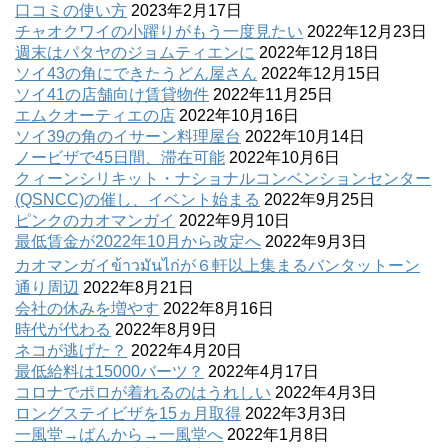
口コミの使い方
2023年2月17日
チャオクワイの小躍りがもう一度見たい
2022年12月23日
週末はパタヤのジョムティエンに
2022年12月18日
ソイ43の角にできたうどん屋さん
2022年12月15日
ソイ41の店舗向け賃貸物件
2022年11月25日
エムクオーティエの店
2022年10月16日
ソイ39の角のイサーン料理屋台
2022年10月14日
ノービザで45日間、滞在可能
2022年10月6日
クィーンシリキット・ナショナルコンベンションセンター
(QSNCC)の催し、イベント始まる
2022年9月25日
ピンクのカオマンガイ
2022年9月10日
最低賃金が2022年10月から改定へ
2022年9月3日
カオマンガイข้าวมันไก่が６軒以上集まるバンタットーン
通り周辺
2022年8月21日
会社の休みを増やす
2022年8月16日
時代が代わる
2022年8月9日
ネコが逃げた？
2022年4月20日
最低給料は15000バーツ？
2022年4月17日
コロナでポロが着れるのはうれしい
2022年4月3日
ロングステイビザを15ヵ月取得
2022年3月3日
一風堂→ばんから→一風堂へ
2022年1月8日