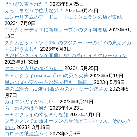
うつが改善された？
2023年8月25日
えっ！まだうつ症状なの？
2023年8月23日
エンポリアムのフードコートにミシュランの店が集結
2023年7月9日
エムクオーティエに新規オープンのタイ料理店
2023年6月
18日
スクムビット・ソイ33/1のフジスーパーのソイの東京メガ
ネに行きました
2023年6月3日
まだピンクラインが開通しないで行くイミグレーション
2023年5月30日
タニシ？入りのタイカレー
2023年5月25日
チャオクワイ(หมาเฉาก๊วย )の死と火葬
2023年5月19日
思いのほか安かったお好み焼き「喃風」
2023年5月9日
昼の12時から13時は激込みのカオケーン屋さん
2023年5
月7日
カオマンガイがうまい！
2023年4月24日
らーめん亭は不滅だ
2023年4月23日
チャオクワイの幸せそうな顔
2023年4月6日
プラカノンで新規オープンの居酒屋モリハウス、そのあと
enへ
2023年3月19日
コロナの後遺症うつ
2023年3月6日