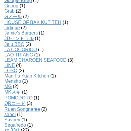
Google Keep
(1)
Goong
(1)
Grab
(2)
Gメール
(2)
HOUSE OF BAK KUT TEH
(1)
Indique
(2)
Jamie's Burgers
(1)
JDセントラル
(1)
Jeju BBQ
(2)
LA COCORICO
(1)
LAO TI FANG
(1)
LEAM CHAROEN SEAFOOD
(3)
LINE
(4)
LOSO
(2)
Man Fu Yuan Kitchen
(1)
Mensho
(1)
MG
(2)
MKスキ
(1)
POMODORO
(1)
QRコード
(3)
Ruan Songnaree
(2)
saboi
(1)
Savoey
(1)
Segafredo
(1)
soi33/1
(22)