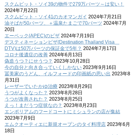
スクムビット・ソイ39の物件で279万バーツ～は安い！
2024年7月22日
スクムビット・ソイ41のカオマンガイ
2024年7月21日
油そばが50バーツ、＋温泉たまごで70バーツ
2024年7月
20日
エーペック(APEC)のビザ
2024年7月19日
デスティネーションビザ(Destination Thailand Visa
DTV)は50万バーツの保証金で5年？
2024年7月17日
コロナ後遺症の改善
2024年6月13日
偽造うつ？にせうつ？
2023年10月28日
今の自分と向き合っていくしかない
2023年9月16日
冨美家のうどん、イルフォードの印画紙の思い出
2023年8
月31日
レーザーでいたかゆ治療
2023年8月29日
うつがよくなった？
2023年8月28日
うつが改善された？
2023年8月25日
えっ！まだうつ症状なの？
2023年8月23日
エンポリアムのフードコートにミシュランの店が集結
2023年7月9日
エムクオーティエに新規オープンのタイ料理店
2023年6月
18日