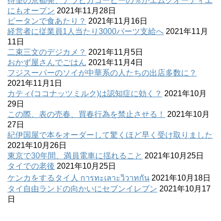
待望の京都発、アラビカコーヒーの％がエムクオーティエ
にもオープン
2021年11月28日
ピータンで食あたり？
2021年11月16日
経営者に従業員1人当たり3000バーツ支給へ
2021年11月
11日
二束三文のデジカメ？
2021年11月5日
おかず屋さんでごはん
2021年11月4日
フジスーパーのソイが中華系の人たちの出店多数に？
2021年11月1日
カティ(ココナッツミルク)は認知症に効く？
2021年10月
29日
この際、表の売春、買春行為を禁止させる！
2021年10月
27日
紀伊国屋で本をオーダーして驚くほど早く受け取りました
2021年10月26日
東京で30年間、満員電車に揺れること
2021年10月25日
タイでの老後
2021年10月25日
ケンカをするタイ人 การทะเลาะวิวาทกัน
2021年10月18日
タイ自由ランドの向かいにセブンイレブン
2021年10月17
日