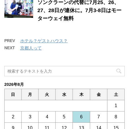
ソンクラーンの代替に7月25、26、
27、28日が連休に。7月3‐8日はモー
ターウェイ無料
PREV
ホテル？ゲストハウス？
NEXT
京都人って
2026年8月
日
月
火
水
木
金
土
1
2
3
4
5
6
7
8
9
10
11
12
13
14
15