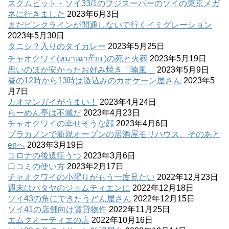
スクムビット・ソイ33/1のフジスーパーのソイの東京メガ
ネに行きました
2023年6月3日
まだピンクラインが開通しないで行くイミグレーション
2023年5月30日
タニシ？入りのタイカレー
2023年5月25日
チャオクワイ(หมาเฉาก๊วย )の死と火葬
2023年5月19日
思いのほか安かったお好み焼き「喃風」
2023年5月9日
昼の12時から13時は激込みのカオケーン屋さん
2023年5
月7日
カオマンガイがうまい！
2023年4月24日
らーめん亭は不滅だ
2023年4月23日
チャオクワイの幸せそうな顔
2023年4月6日
プラカノンで新規オープンの居酒屋モリハウス、そのあと
enへ
2023年3月19日
コロナの後遺症うつ
2023年3月6日
口コミの使い方
2023年2月17日
チャオクワイの小躍りがもう一度見たい
2022年12月23日
週末はパタヤのジョムティエンに
2022年12月18日
ソイ43の角にできたうどん屋さん
2022年12月15日
ソイ41の店舗向け賃貸物件
2022年11月25日
エムクオーティエの店
2022年10月16日