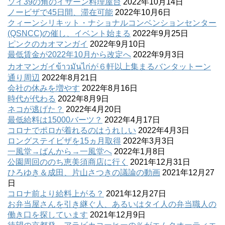
ソイ39の角のイサーン料理屋台
2022年10月14日
ノービザで45日間、滞在可能
2022年10月6日
クィーンシリキット・ナショナルコンベンションセンター
(QSNCC)の催し、イベント始まる
2022年9月25日
ピンクのカオマンガイ
2022年9月10日
最低賃金が2022年10月から改定へ
2022年9月3日
カオマンガイข้าวมันไก่が６軒以上集まるバンタットーン
通り周辺
2022年8月21日
会社の休みを増やす
2022年8月16日
時代が代わる
2022年8月9日
ネコが逃げた？
2022年4月20日
最低給料は15000バーツ？
2022年4月17日
コロナでポロが着れるのはうれしい
2022年4月3日
ロングステイビザを15ヵ月取得
2022年3月3日
一風堂→ばんから→一風堂へ
2022年1月8日
公園周回ののち恵美須商店に行く
2021年12月31日
ひろゆき＆成田、片山さつきの議論の動画
2021年12月27
日
コロナ前より給料上がる？
2021年12月27日
お弁当屋さんを引き継ぐ人、あるいはタイ人の弁当職人の
働き口を探しています
2021年12月9日