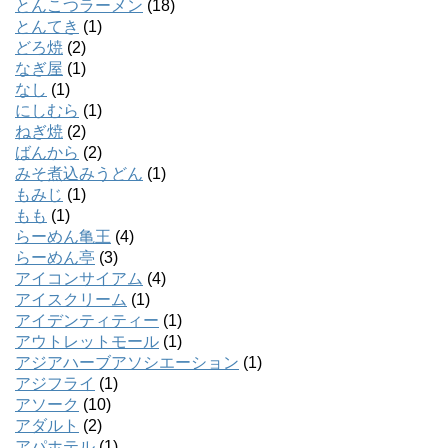
とんこつラーメン
(18)
とんてき
(1)
どろ焼
(2)
なぎ屋
(1)
なし
(1)
にしむら
(1)
ねぎ焼
(2)
ばんから
(2)
みそ煮込みうどん
(1)
もみじ
(1)
もも
(1)
らーめん亀王
(4)
らーめん亭
(3)
アイコンサイアム
(4)
アイスクリーム
(1)
アイデンティティー
(1)
アウトレットモール
(1)
アジアハーブアソシエーション
(1)
アジフライ
(1)
アソーク
(10)
アダルト
(2)
アパホテル
(1)