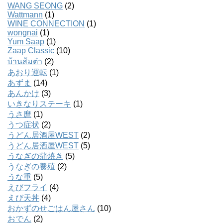
WANG SEONG
(2)
Wattmann
(1)
WINE CONNECTION
(1)
wongnai
(1)
Yum Saap
(1)
Zaap Classic
(10)
บ้านส้มตํา
(2)
あおり運転
(1)
あずま
(14)
あんかけ
(3)
いきなりステーキ
(1)
うさ麿
(1)
うつ症状
(2)
うどん居酒屋WEST
(2)
うどん居酒屋WEST
(5)
うなぎの蒲焼き
(5)
うなぎの養殖
(2)
うな重
(5)
えびフライ
(4)
えび天丼
(4)
おかずのせごはん屋さん
(10)
おでん
(2)