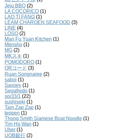
Jeju BBQ
(2)
LA COCORICO
(1)
LAO TI FANG
(1)
LEAM CHAROEN SEAFOOD
(3)
LINE
(4)
LOSO
(2)
Man Fu Yuan Kitchen
(1)
Mensho
(1)
MG
(2)
MKスキ
(1)
POMODORO
(1)
QRコード
(3)
Ruan Songnaree
(2)
saboi
(1)
Savoey
(1)
Segafredo
(1)
soi33/1
(22)
sushiseki
(1)
Tam Zap Zap
(1)
teppen
(1)
Thong Smith Siamese Boat Noodle
(1)
Tim Ho Wan
(1)
Uber
(1)
UOB銀行
(2)