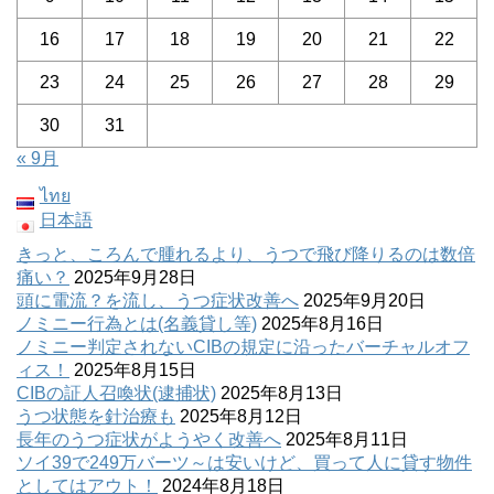
16
17
18
19
20
21
22
23
24
25
26
27
28
29
30
31
« 9月
ไทย
日本語
きっと、ころんで腫れるより、うつで飛び降りるのは数倍
痛い？
2025年9月28日
頭に電流？を流し、うつ症状改善へ
2025年9月20日
ノミニー行為とは(名義貸し等)
2025年8月16日
ノミニー判定されないCIBの規定に沿ったバーチャルオフ
ィス！
2025年8月15日
CIBの証人召喚状(逮捕状)
2025年8月13日
うつ状態を針治療も
2025年8月12日
長年のうつ症状がようやく改善へ
2025年8月11日
ソイ39で249万バーツ～は安いけど、買って人に貸す物件
としてはアウト！
2024年8月18日