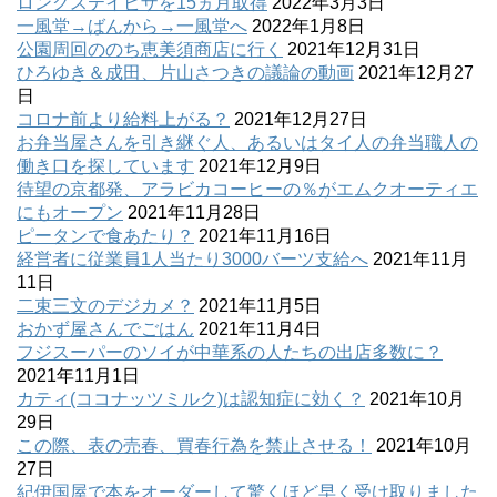
ロングステイビザを15ヵ月取得
2022年3月3日
一風堂→ばんから→一風堂へ
2022年1月8日
公園周回ののち恵美須商店に行く
2021年12月31日
ひろゆき＆成田、片山さつきの議論の動画
2021年12月27
日
コロナ前より給料上がる？
2021年12月27日
お弁当屋さんを引き継ぐ人、あるいはタイ人の弁当職人の
働き口を探しています
2021年12月9日
待望の京都発、アラビカコーヒーの％がエムクオーティエ
にもオープン
2021年11月28日
ピータンで食あたり？
2021年11月16日
経営者に従業員1人当たり3000バーツ支給へ
2021年11月
11日
二束三文のデジカメ？
2021年11月5日
おかず屋さんでごはん
2021年11月4日
フジスーパーのソイが中華系の人たちの出店多数に？
2021年11月1日
カティ(ココナッツミルク)は認知症に効く？
2021年10月
29日
この際、表の売春、買春行為を禁止させる！
2021年10月
27日
紀伊国屋で本をオーダーして驚くほど早く受け取りました