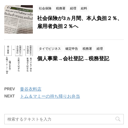
社会保険
税務署
経理
給料
社会保険が3ヵ月間、本人負担２％、
雇用者負担２％へ
タイでビジネス
確定申告
税務署
経理
個人事業→会社登記→税務登記
PREV
曼谷衣料店
NEXT
トム＆マミーの持ち帰りお弁当