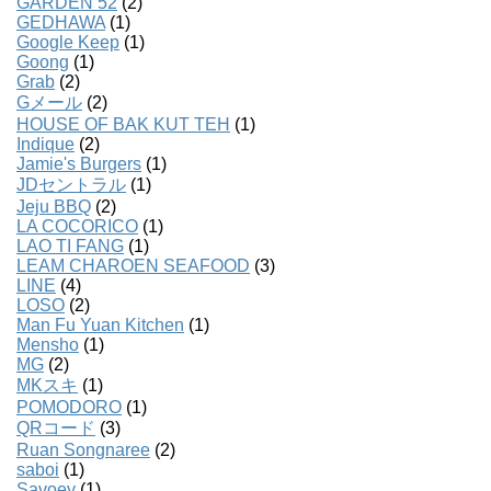
GARDEN 52
(2)
GEDHAWA
(1)
Google Keep
(1)
Goong
(1)
Grab
(2)
Gメール
(2)
HOUSE OF BAK KUT TEH
(1)
Indique
(2)
Jamie's Burgers
(1)
JDセントラル
(1)
Jeju BBQ
(2)
LA COCORICO
(1)
LAO TI FANG
(1)
LEAM CHAROEN SEAFOOD
(3)
LINE
(4)
LOSO
(2)
Man Fu Yuan Kitchen
(1)
Mensho
(1)
MG
(2)
MKスキ
(1)
POMODORO
(1)
QRコード
(3)
Ruan Songnaree
(2)
saboi
(1)
Savoey
(1)