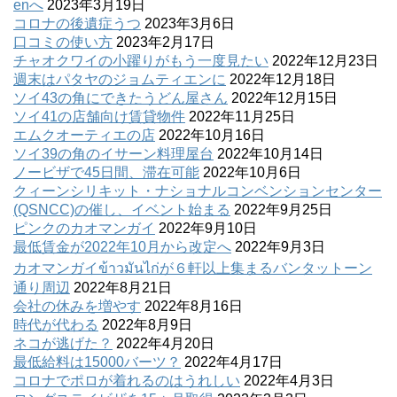
enへ
2023年3月19日
コロナの後遺症うつ
2023年3月6日
口コミの使い方
2023年2月17日
チャオクワイの小躍りがもう一度見たい
2022年12月23日
週末はパタヤのジョムティエンに
2022年12月18日
ソイ43の角にできたうどん屋さん
2022年12月15日
ソイ41の店舗向け賃貸物件
2022年11月25日
エムクオーティエの店
2022年10月16日
ソイ39の角のイサーン料理屋台
2022年10月14日
ノービザで45日間、滞在可能
2022年10月6日
クィーンシリキット・ナショナルコンベンションセンター
(QSNCC)の催し、イベント始まる
2022年9月25日
ピンクのカオマンガイ
2022年9月10日
最低賃金が2022年10月から改定へ
2022年9月3日
カオマンガイข้าวมันไก่が６軒以上集まるバンタットーン
通り周辺
2022年8月21日
会社の休みを増やす
2022年8月16日
時代が代わる
2022年8月9日
ネコが逃げた？
2022年4月20日
最低給料は15000バーツ？
2022年4月17日
コロナでポロが着れるのはうれしい
2022年4月3日