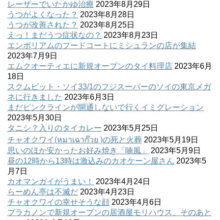
レーザーでいたかゆ治療
2023年8月29日
うつがよくなった？
2023年8月28日
うつが改善された？
2023年8月25日
えっ！まだうつ症状なの？
2023年8月23日
エンポリアムのフードコートにミシュランの店が集結
2023年7月9日
エムクオーティエに新規オープンのタイ料理店
2023年6月
18日
スクムビット・ソイ33/1のフジスーパーのソイの東京メガ
ネに行きました
2023年6月3日
まだピンクラインが開通しないで行くイミグレーション
2023年5月30日
タニシ？入りのタイカレー
2023年5月25日
チャオクワイ(หมาเฉาก๊วย )の死と火葬
2023年5月19日
思いのほか安かったお好み焼き「喃風」
2023年5月9日
昼の12時から13時は激込みのカオケーン屋さん
2023年5
月7日
カオマンガイがうまい！
2023年4月24日
らーめん亭は不滅だ
2023年4月23日
チャオクワイの幸せそうな顔
2023年4月6日
プラカノンで新規オープンの居酒屋モリハウス、そのあと