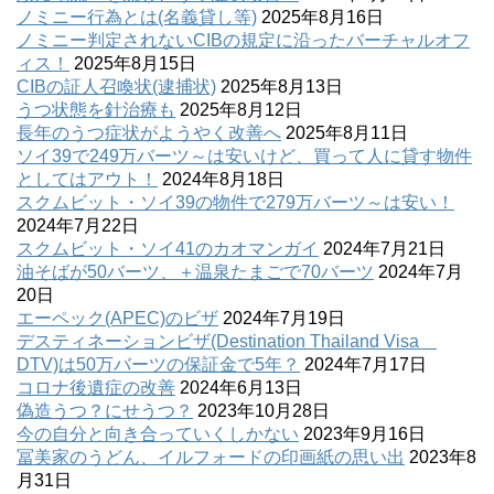
ノミニー行為とは(名義貸し等)
2025年8月16日
ノミニー判定されないCIBの規定に沿ったバーチャルオフ
ィス！
2025年8月15日
CIBの証人召喚状(逮捕状)
2025年8月13日
うつ状態を針治療も
2025年8月12日
長年のうつ症状がようやく改善へ
2025年8月11日
ソイ39で249万バーツ～は安いけど、買って人に貸す物件
としてはアウト！
2024年8月18日
スクムビット・ソイ39の物件で279万バーツ～は安い！
2024年7月22日
スクムビット・ソイ41のカオマンガイ
2024年7月21日
油そばが50バーツ、＋温泉たまごで70バーツ
2024年7月
20日
エーペック(APEC)のビザ
2024年7月19日
デスティネーションビザ(Destination Thailand Visa
DTV)は50万バーツの保証金で5年？
2024年7月17日
コロナ後遺症の改善
2024年6月13日
偽造うつ？にせうつ？
2023年10月28日
今の自分と向き合っていくしかない
2023年9月16日
冨美家のうどん、イルフォードの印画紙の思い出
2023年8
月31日