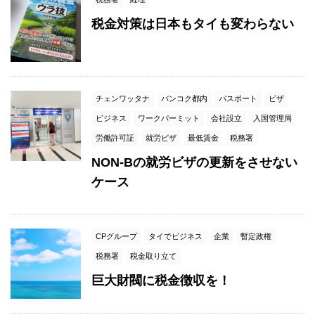
税金対策は日本もタイも変わらない
チェンワッタナ
バンコク都内
パスポート
ビザ
ビジネス
ワークパーミット
会社設立
入国管理局
労働許可証
就労ビザ
最低賃金
税務署
NON-Bの就労ビザの更新をさせない
ケース
CPグループ
タイでビジネス
企業
暫定政権
税務署
税金取り立て
巨大財閥に税金徴収を！