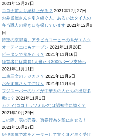
2021年12月27日
コロナ前より給料上がる？
2021年12月27日
お弁当屋さんを引き継ぐ人、あるいはタイ人の
弁当職人の働き口を探しています
2021年12月9
日
待望の京都発、アラビカコーヒーの％がエムク
オーティエにもオープン
2021年11月28日
ピータンで食あたり？
2021年11月16日
経営者に従業員1人当たり3000バーツ支給へ
2021年11月11日
二束三文のデジカメ？
2021年11月5日
おかず屋さんでごはん
2021年11月4日
フジスーパーのソイが中華系の人たちの出店多
数に？
2021年11月1日
カティ(ココナッツミルク)は認知症に効く？
2021年10月29日
この際、表の売春、買春行為を禁止させる！
2021年10月27日
紀伊国屋で本をオーダーして驚くほど早く受け