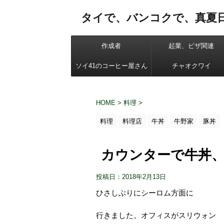
タイで、バンコクで、真夏
作成者
起業、ビザ関連
ソイ41のコーヒー屋さん
チャオクワイ
HOME
>
料理
>
料理
料理店
牛丼
牛野家
豚丼
カウンターで牛丼
投稿日：2018年2月13日
ひさしぶりにシーロム方面に
行きました。オフィスがスリウォン