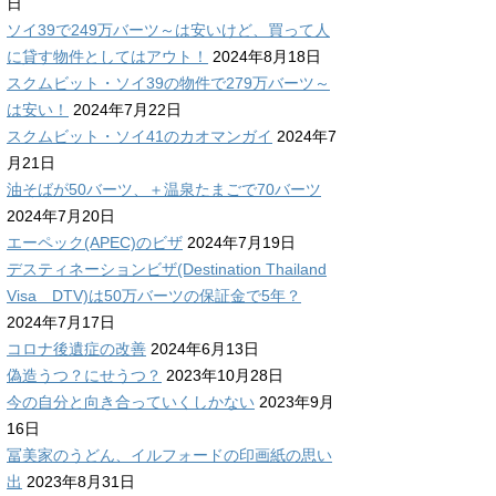
日
ソイ39で249万バーツ～は安いけど、買って人
に貸す物件としてはアウト！
2024年8月18日
スクムビット・ソイ39の物件で279万バーツ～
は安い！
2024年7月22日
スクムビット・ソイ41のカオマンガイ
2024年7
月21日
油そばが50バーツ、＋温泉たまごで70バーツ
2024年7月20日
エーペック(APEC)のビザ
2024年7月19日
デスティネーションビザ(Destination Thailand
Visa DTV)は50万バーツの保証金で5年？
2024年7月17日
コロナ後遺症の改善
2024年6月13日
偽造うつ？にせうつ？
2023年10月28日
今の自分と向き合っていくしかない
2023年9月
16日
冨美家のうどん、イルフォードの印画紙の思い
出
2023年8月31日