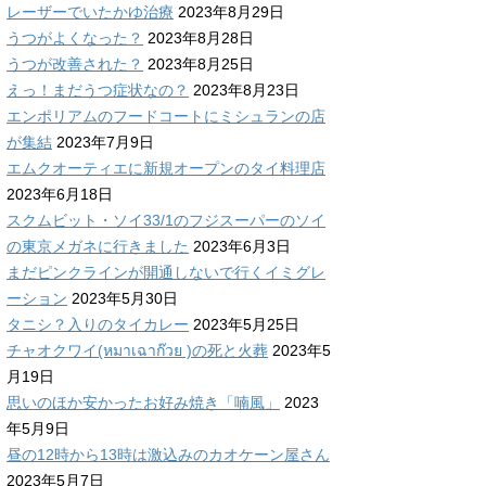
レーザーでいたかゆ治療
2023年8月29日
うつがよくなった？
2023年8月28日
うつが改善された？
2023年8月25日
えっ！まだうつ症状なの？
2023年8月23日
エンポリアムのフードコートにミシュランの店
が集結
2023年7月9日
エムクオーティエに新規オープンのタイ料理店
2023年6月18日
スクムビット・ソイ33/1のフジスーパーのソイ
の東京メガネに行きました
2023年6月3日
まだピンクラインが開通しないで行くイミグレ
ーション
2023年5月30日
タニシ？入りのタイカレー
2023年5月25日
チャオクワイ(หมาเฉาก๊วย )の死と火葬
2023年5
月19日
思いのほか安かったお好み焼き「喃風」
2023
年5月9日
昼の12時から13時は激込みのカオケーン屋さん
2023年5月7日