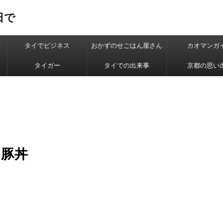
日で
タイでビジネス
おかずのせごはん屋さん
カオマンガ
タイガー
タイでの出来事
京都の思い
、豚丼