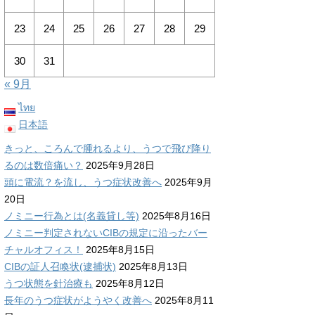
23
24
25
26
27
28
29
30
31
« 9月
ไทย
日本語
きっと、ころんで腫れるより、うつで飛び降り
るのは数倍痛い？
2025年9月28日
頭に電流？を流し、うつ症状改善へ
2025年9月
20日
ノミニー行為とは(名義貸し等)
2025年8月16日
ノミニー判定されないCIBの規定に沿ったバー
チャルオフィス！
2025年8月15日
CIBの証人召喚状(逮捕状)
2025年8月13日
うつ状態を針治療も
2025年8月12日
長年のうつ症状がようやく改善へ
2025年8月11