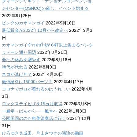
クィーンシリキット・ナショナルコンベンショ
ンセンター(QSNCC)の催し、イベント始まる
2022年9月25日
ピンクのカオマンガイ
2022年9月10日
最低賃金が2022年10月から改定へ
2022年9月3
日
カオマンガイข้าวมันไก่が６軒以上集まるバンタ
ットーン通り周辺
2022年8月21日
会社の休みを増やす
2022年8月16日
時代が代わる
2022年8月9日
ネコが逃げた？
2022年4月20日
最低給料は15000バーツ？
2022年4月17日
コロナでポロが着れるのはうれしい
2022年4月
3日
ロングステイビザを15ヵ月取得
2022年3月3日
一風堂→ばんから→一風堂へ
2022年1月8日
公園周回ののち恵美須商店に行く
2021年12月
31日
ひろゆき＆成田、片山さつきの議論の動画