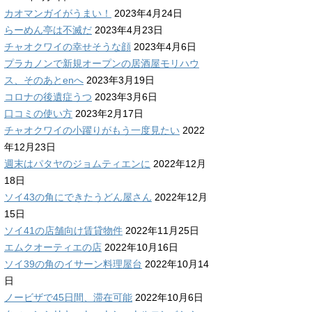
カオマンガイがうまい！
2023年4月24日
らーめん亭は不滅だ
2023年4月23日
チャオクワイの幸せそうな顔
2023年4月6日
プラカノンで新規オープンの居酒屋モリハウ
ス、そのあとenへ
2023年3月19日
コロナの後遺症うつ
2023年3月6日
口コミの使い方
2023年2月17日
チャオクワイの小躍りがもう一度見たい
2022
年12月23日
週末はパタヤのジョムティエンに
2022年12月
18日
ソイ43の角にできたうどん屋さん
2022年12月
15日
ソイ41の店舗向け賃貸物件
2022年11月25日
エムクオーティエの店
2022年10月16日
ソイ39の角のイサーン料理屋台
2022年10月14
日
ノービザで45日間、滞在可能
2022年10月6日