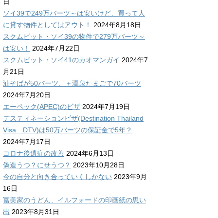
日
ソイ39で249万バーツ～は安いけど、買って人
に貸す物件としてはアウト！
2024年8月18日
スクムビット・ソイ39の物件で279万バーツ～
は安い！
2024年7月22日
スクムビット・ソイ41のカオマンガイ
2024年7
月21日
油そばが50バーツ、＋温泉たまごで70バーツ
2024年7月20日
エーペック(APEC)のビザ
2024年7月19日
デスティネーションビザ(Destination Thailand
Visa DTV)は50万バーツの保証金で5年？
2024年7月17日
コロナ後遺症の改善
2024年6月13日
偽造うつ？にせうつ？
2023年10月28日
今の自分と向き合っていくしかない
2023年9月
16日
冨美家のうどん、イルフォードの印画紙の思い
出
2023年8月31日