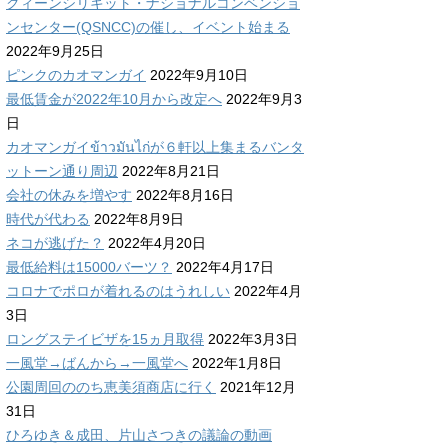
クィーンシリキット・ナショナルコンベンショ
ンセンター(QSNCC)の催し、イベント始まる
2022年9月25日
ピンクのカオマンガイ
2022年9月10日
最低賃金が2022年10月から改定へ
2022年9月3
日
カオマンガイข้าวมันไก่が６軒以上集まるバンタ
ットーン通り周辺
2022年8月21日
会社の休みを増やす
2022年8月16日
時代が代わる
2022年8月9日
ネコが逃げた？
2022年4月20日
最低給料は15000バーツ？
2022年4月17日
コロナでポロが着れるのはうれしい
2022年4月
3日
ロングステイビザを15ヵ月取得
2022年3月3日
一風堂→ばんから→一風堂へ
2022年1月8日
公園周回ののち恵美須商店に行く
2021年12月
31日
ひろゆき＆成田、片山さつきの議論の動画