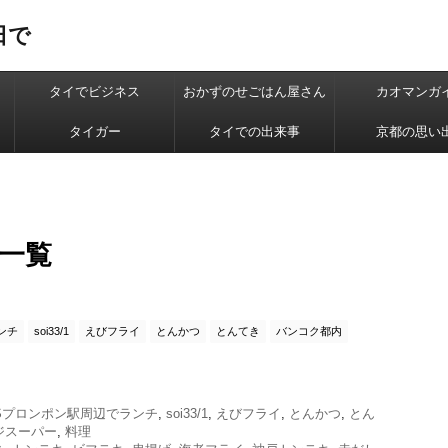
日で
タイでビジネス
おかずのせごはん屋さん
カオマンガ
タイガー
タイでの出来事
京都の思い
 一覧
ンチ
soi33/1
えびフライ
とんかつ
とんてき
バンコク都内
Sプロンポン駅周辺でランチ
,
soi33/1
,
えびフライ
,
とんかつ
,
とん
ジスーパー
,
料理