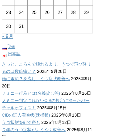
23
24
25
26
27
28
29
30
31
« 9月
ไทย
日本語
きっと、ころんで腫れるより、うつで飛び降り
るのは数倍痛い？
2025年9月28日
頭に電流？を流し、うつ症状改善へ
2025年9月
20日
ノミニー行為とは(名義貸し等)
2025年8月16日
ノミニー判定されないCIBの規定に沿ったバー
チャルオフィス！
2025年8月15日
CIBの証人召喚状(逮捕状)
2025年8月13日
うつ状態を針治療も
2025年8月12日
長年のうつ症状がようやく改善へ
2025年8月11