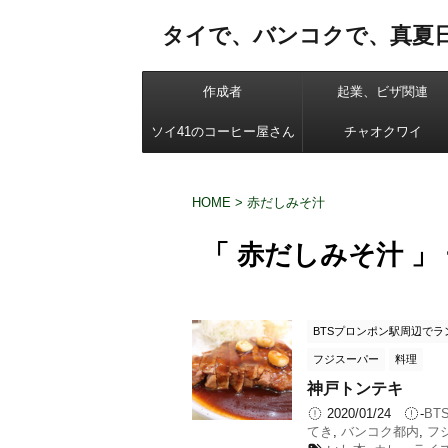
タイで、バンコクで、真夏
作成者
起業、ビザ関連
ソイ41のコーヒー屋さん
チャオクワイ
HOME
>
赤だしみそ汁
「 赤だしみそ汁 」
BTSプロンポン駅周辺でラ
フジスーパー
料理
神戸トンテキ
2020/01/24
-
BT
てき
,
バンコク都内
,
フ