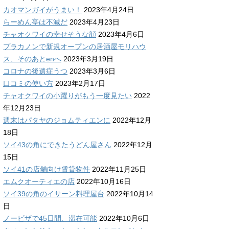
カオマンガイがうまい！
2023年4月24日
らーめん亭は不滅だ
2023年4月23日
チャオクワイの幸せそうな顔
2023年4月6日
プラカノンで新規オープンの居酒屋モリハウ
ス、そのあとenへ
2023年3月19日
コロナの後遺症うつ
2023年3月6日
口コミの使い方
2023年2月17日
チャオクワイの小躍りがもう一度見たい
2022
年12月23日
週末はパタヤのジョムティエンに
2022年12月
18日
ソイ43の角にできたうどん屋さん
2022年12月
15日
ソイ41の店舗向け賃貸物件
2022年11月25日
エムクオーティエの店
2022年10月16日
ソイ39の角のイサーン料理屋台
2022年10月14
日
ノービザで45日間、滞在可能
2022年10月6日