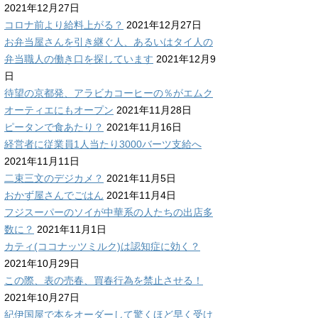
2021年12月27日
コロナ前より給料上がる？
2021年12月27日
お弁当屋さんを引き継ぐ人、あるいはタイ人の
弁当職人の働き口を探しています
2021年12月9
日
待望の京都発、アラビカコーヒーの％がエムク
オーティエにもオープン
2021年11月28日
ピータンで食あたり？
2021年11月16日
経営者に従業員1人当たり3000バーツ支給へ
2021年11月11日
二束三文のデジカメ？
2021年11月5日
おかず屋さんでごはん
2021年11月4日
フジスーパーのソイが中華系の人たちの出店多
数に？
2021年11月1日
カティ(ココナッツミルク)は認知症に効く？
2021年10月29日
この際、表の売春、買春行為を禁止させる！
2021年10月27日
紀伊国屋で本をオーダーして驚くほど早く受け