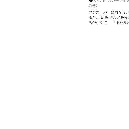
いし本
,
カレーライ
みそ汁
フジスーパーに向かうと
ると、 B 級 グルメ
店がなくて、 「また変わっ