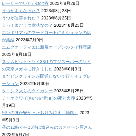
レーザーでいたかゆ治療
2023年8月29日
うつがよくなった？
2023年8月28日
うつが改善された？
2023年8月25日
えっ！まだうつ症状なの？
2023年8月23日
エンポリアムのフードコートにミシュランの店
が集結
2023年7月9日
エムクオーティエに新規オープンのタイ料理店
2023年6月18日
スクムビット・ソイ33/1のフジスーパーのソイ
の東京メガネに行きました
2023年6月3日
まだピンクラインが開通しないで行くイミグレ
ーション
2023年5月30日
タニシ？入りのタイカレー
2023年5月25日
チャオクワイ(หมาเฉาก๊วย )の死と火葬
2023年5
月19日
思いのほか安かったお好み焼き「喃風」
2023
年5月9日
昼の12時から13時は激込みのカオケーン屋さん
2023年5月7日