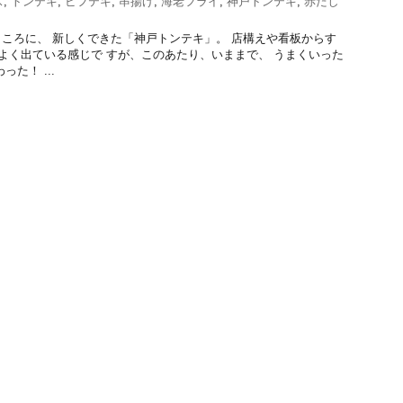
ス
,
トンテキ
,
ビフテキ
,
串揚げ
,
海老フライ
,
神戸トンテキ
,
赤だし
ころに、 新しくできた「神戸トンテキ」。 店構えや看板からす
感がよく出ている感じで すが、このあたり、いままで、 うまくいった
た！ ...