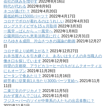
会社の休みを増やす
2022年8月16日
時代が代わる
2022年8月9日
ネコが逃げた？
2022年4月20日
最低給料は15000バーツ？
2022年4月17日
コロナでポロが着れるのはうれしい
2022年4月3日
ロングステイビザを15ヵ月取得
2022年3月3日
一風堂→ばんから→一風堂へ
2022年1月8日
公園周回ののち恵美須商店に行く
2021年12月31日
ひろゆき＆成田、片山さつきの議論の動画
2021年12月27
日
コロナ前より給料上がる？
2021年12月27日
お弁当屋さんを引き継ぐ人、あるいはタイ人の弁当職人の
働き口を探しています
2021年12月9日
待望の京都発、アラビカコーヒーの％がエムクオーティエ
にもオープン
2021年11月28日
ピータンで食あたり？
2021年11月16日
経営者に従業員1人当たり3000バーツ支給へ
2021年11月
11日
二束三文のデジカメ？
2021年11月5日
おかず屋さんでごはん
2021年11月4日
フジスーパーのソイが中華系の人たちの出店多数に？
2021年11月1日