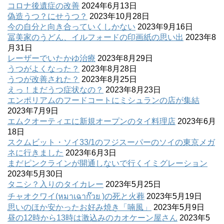
コロナ後遺症の改善
2024年6月13日
偽造うつ？にせうつ？
2023年10月28日
今の自分と向き合っていくしかない
2023年9月16日
冨美家のうどん、イルフォードの印画紙の思い出
2023年8
月31日
レーザーでいたかゆ治療
2023年8月29日
うつがよくなった？
2023年8月28日
うつが改善された？
2023年8月25日
えっ！まだうつ症状なの？
2023年8月23日
エンポリアムのフードコートにミシュランの店が集結
2023年7月9日
エムクオーティエに新規オープンのタイ料理店
2023年6月
18日
スクムビット・ソイ33/1のフジスーパーのソイの東京メガ
ネに行きました
2023年6月3日
まだピンクラインが開通しないで行くイミグレーション
2023年5月30日
タニシ？入りのタイカレー
2023年5月25日
チャオクワイ(หมาเฉาก๊วย )の死と火葬
2023年5月19日
思いのほか安かったお好み焼き「喃風」
2023年5月9日
昼の12時から13時は激込みのカオケーン屋さん
2023年5