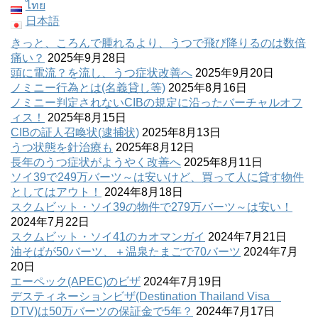
ไทย
日本語
きっと、ころんで腫れるより、うつで飛び降りるのは数倍
痛い？
2025年9月28日
頭に電流？を流し、うつ症状改善へ
2025年9月20日
ノミニー行為とは(名義貸し等)
2025年8月16日
ノミニー判定されないCIBの規定に沿ったバーチャルオフ
ィス！
2025年8月15日
CIBの証人召喚状(逮捕状)
2025年8月13日
うつ状態を針治療も
2025年8月12日
長年のうつ症状がようやく改善へ
2025年8月11日
ソイ39で249万バーツ～は安いけど、買って人に貸す物件
としてはアウト！
2024年8月18日
スクムビット・ソイ39の物件で279万バーツ～は安い！
2024年7月22日
スクムビット・ソイ41のカオマンガイ
2024年7月21日
油そばが50バーツ、＋温泉たまごで70バーツ
2024年7月
20日
エーペック(APEC)のビザ
2024年7月19日
デスティネーションビザ(Destination Thailand Visa
DTV)は50万バーツの保証金で5年？
2024年7月17日