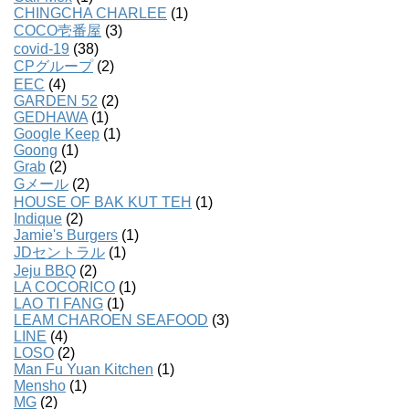
CHINGCHA CHARLEE
(1)
COCO壱番屋
(3)
covid-19
(38)
CPグループ
(2)
EEC
(4)
GARDEN 52
(2)
GEDHAWA
(1)
Google Keep
(1)
Goong
(1)
Grab
(2)
Gメール
(2)
HOUSE OF BAK KUT TEH
(1)
Indique
(2)
Jamie's Burgers
(1)
JDセントラル
(1)
Jeju BBQ
(2)
LA COCORICO
(1)
LAO TI FANG
(1)
LEAM CHAROEN SEAFOOD
(3)
LINE
(4)
LOSO
(2)
Man Fu Yuan Kitchen
(1)
Mensho
(1)
MG
(2)