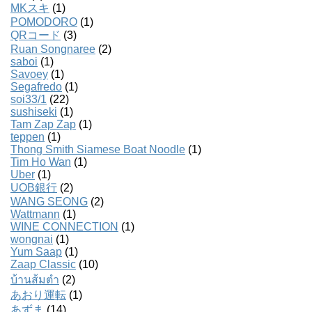
MKスキ
(1)
POMODORO
(1)
QRコード
(3)
Ruan Songnaree
(2)
saboi
(1)
Savoey
(1)
Segafredo
(1)
soi33/1
(22)
sushiseki
(1)
Tam Zap Zap
(1)
teppen
(1)
Thong Smith Siamese Boat Noodle
(1)
Tim Ho Wan
(1)
Uber
(1)
UOB銀行
(2)
WANG SEONG
(2)
Wattmann
(1)
WINE CONNECTION
(1)
wongnai
(1)
Yum Saap
(1)
Zaap Classic
(10)
บ้านส้มตํา
(2)
あおり運転
(1)
あずま
(14)