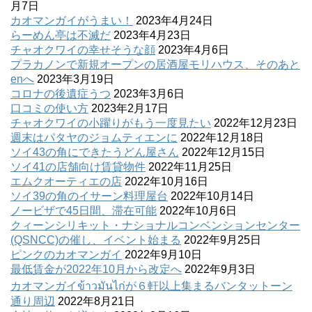
月7日
カオマンガイがうまい！
2023年4月24日
らーめん亭は不滅だ
2023年4月23日
チャオクワイの幸せそうな顔
2023年4月6日
プラカノンで新規オープンの居酒屋モリハウス、そのあと
enへ
2023年3月19日
コロナの後遺症うつ
2023年3月6日
口コミの使い方
2023年2月17日
チャオクワイの小躍りがもう一度見たい
2022年12月23日
週末はパタヤのジョムティエンに
2022年12月18日
ソイ43の角にできたうどん屋さん
2022年12月15日
ソイ41の店舗向け賃貸物件
2022年11月25日
エムクオーティエの店
2022年10月16日
ソイ39の角のイサーン料理屋台
2022年10月14日
ノービザで45日間、滞在可能
2022年10月6日
クィーンシリキット・ナショナルコンベンションセンター
(QSNCC)の催し、イベント始まる
2022年9月25日
ピンクのカオマンガイ
2022年9月10日
最低賃金が2022年10月から改定へ
2022年9月3日
カオマンガイข้าวมันไก่が６軒以上集まるバンタットーン
通り周辺
2022年8月21日