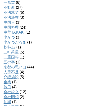
一風堂
(6)
不動産
(27)
不法就労
(6)
不法滞在
(3)
中国人
(3)
中国料理
(24)
中華TAKAKI
(1)
串かつ
(3)
串かつだるま
(1)
乾杯22
(1)
二軒茶屋
(5)
二重国籍
(1)
五の字
(1)
京都の思い出
(44)
人手不足
(4)
介護施設
(5)
企業
(1)
休日
(4)
会社設立
(12)
会社閉鎖
(2)
伯楽
(1)