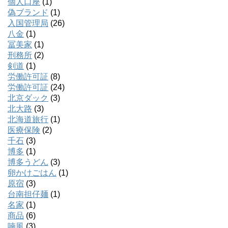
個人口座
(1)
偽ブランド
(1)
入国管理局
(26)
八金
(1)
冨美家
(1)
刑務所
(2)
剣道
(1)
労働許可証
(8)
労働許可証
(24)
北京ダック
(3)
北大路
(3)
北海道旅行
(1)
医療保険
(2)
千石
(3)
博多
(1)
博多うどん
(3)
卵かけごはん
(1)
原宿
(3)
台南担仔麺
(1)
名家
(1)
商品
(6)
喃風
(3)