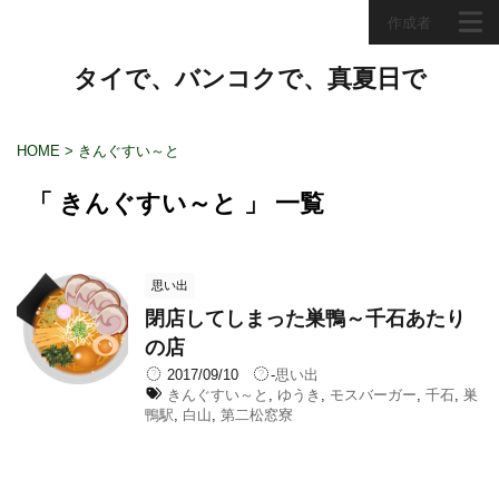
作成者
タイで、バンコクで、真夏日で
HOME
>
きんぐすい～と
「 きんぐすい～と 」 一覧
思い出
閉店してしまった巣鴨～千石あたり
の店
2017/09/10
-
思い出
きんぐすい～と
,
ゆうき
,
モスバーガー
,
千石
,
巣
鴨駅
,
白山
,
第二松窓寮