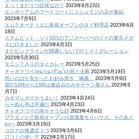
えっ！まだうつ症状なの？
2023年8月23日
エンポリアムのフードコートにミシュランの店が集結
2023年7月9日
エムクオーティエに新規オープンのタイ料理店
2023年6月
18日
スクムビット・ソイ33/1のフジスーパーのソイの東京メガ
ネに行きました
2023年6月3日
まだピンクラインが開通しないで行くイミグレーション
2023年5月30日
タニシ？入りのタイカレー
2023年5月25日
チャオクワイ(หมาเฉาก๊วย )の死と火葬
2023年5月19日
思いのほか安かったお好み焼き「喃風」
2023年5月9日
昼の12時から13時は激込みのカオケーン屋さん
2023年5
月7日
カオマンガイがうまい！
2023年4月24日
らーめん亭は不滅だ
2023年4月23日
チャオクワイの幸せそうな顔
2023年4月6日
プラカノンで新規オープンの居酒屋モリハウス、そのあと
enへ
2023年3月19日
コロナの後遺症うつ
2023年3月6日
口コミの使い方
2023年2月17日