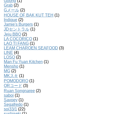
Goong
(1)
Grab
(2)
Gメール
(2)
HOUSE OF BAK KUT TEH
(1)
Indique
(2)
Jamie's Burgers
(1)
JDセントラル
(1)
Jeju BBQ
(2)
LA COCORICO
(1)
LAO TI FANG
(1)
LEAM CHAROEN SEAFOOD
(3)
LINE
(4)
LOSO
(2)
Man Fu Yuan Kitchen
(1)
Mensho
(1)
MG
(2)
MKスキ
(1)
POMODORO
(1)
QRコード
(3)
Ruan Songnaree
(2)
saboi
(1)
Savoey
(1)
Segafredo
(1)
soi33/1
(22)
sushiseki
(1)