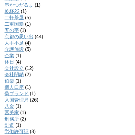
串かつだるま
(1)
乾杯22
(1)
二軒茶屋
(5)
二重国籍
(1)
五の字
(1)
京都の思い出
(44)
人手不足
(4)
介護施設
(5)
企業
(1)
休日
(4)
会社設立
(12)
会社閉鎖
(2)
伯楽
(1)
個人口座
(1)
偽ブランド
(1)
入国管理局
(26)
八金
(1)
冨美家
(1)
刑務所
(2)
剣道
(1)
労働許可証
(8)