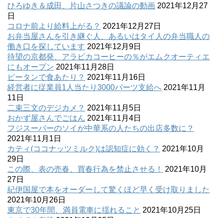
ひろゆき＆成田、片山さつきの議論の動画
2021年12月27
日
コロナ前より給料上がる？
2021年12月27日
お弁当屋さんを引き継ぐ人、あるいはタイ人の弁当職人の
働き口を探しています
2021年12月9日
待望の京都発、アラビカコーヒーの％がエムクオーティエ
にもオープン
2021年11月28日
ピータンで食あたり？
2021年11月16日
経営者に従業員1人当たり3000バーツ支給へ
2021年11月
11日
二束三文のデジカメ？
2021年11月5日
おかず屋さんでごはん
2021年11月4日
フジスーパーのソイが中華系の人たちの出店多数に？
2021年11月1日
カティ(ココナッツミルク)は認知症に効く？
2021年10月
29日
この際、表の売春、買春行為を禁止させる！
2021年10月
27日
紀伊国屋で本をオーダーして驚くほど早く受け取りました
2021年10月26日
東京で30年間、満員電車に揺れること
2021年10月25日