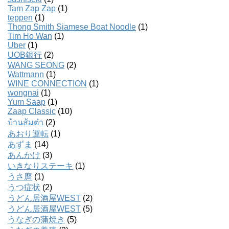
Tam Zap Zap
(1)
teppen
(1)
Thong Smith Siamese Boat Noodle
(1)
Tim Ho Wan
(1)
Uber
(1)
UOB銀行
(2)
WANG SEONG
(2)
Wattmann
(1)
WINE CONNECTION
(1)
wongnai
(1)
Yum Saap
(1)
Zaap Classic
(10)
บ้านส้มตํา
(2)
あおり運転
(1)
あずま
(14)
あんかけ
(3)
いきなりステーキ
(1)
うさ麿
(1)
うつ症状
(2)
うどん居酒屋WEST
(2)
うどん居酒屋WEST
(5)
うなぎの蒲焼き
(5)