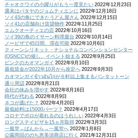
チャオクワイの小躍りがもう一度見たい
2022年12月23日
週末はパタヤのジョムティエンに
2022年12月18日
ソイ43の角にできたうどん屋さん
2022年12月15日
ソイ41の店舗向け賃貸物件
2022年11月25日
エムクオーティエの店
2022年10月16日
ソイ39の角のイサーン料理屋台
2022年10月14日
ノービザで45日間、滞在可能
2022年10月6日
クィーンシリキット・ナショナルコンベンションセンター
(QSNCC)の催し、イベント始まる
2022年9月25日
ピンクのカオマンガイ
2022年9月10日
最低賃金が2022年10月から改定へ
2022年9月3日
カオマンガイข้าวมันไก่が６軒以上集まるバンタットーン
通り周辺
2022年8月21日
会社の休みを増やす
2022年8月16日
時代が代わる
2022年8月9日
ネコが逃げた？
2022年4月20日
最低給料は15000バーツ？
2022年4月17日
コロナでポロが着れるのはうれしい
2022年4月3日
ロングステイビザを15ヵ月取得
2022年3月3日
一風堂→ばんから→一風堂へ
2022年1月8日
公園周回ののち恵美須商店に行く
2021年12月31日