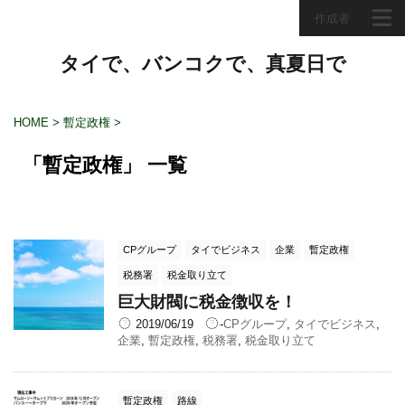
作成者
タイで、バンコクで、真夏日で
HOME
>
暫定政権
>
「暫定政権」 一覧
CPグループ
タイでビジネス
企業
暫定政権
税務署
税金取り立て
巨大財閥に税金徴収を！
2019/06/19
-
CPグループ
,
タイでビジネス
,
企業
,
暫定政権
,
税務署
,
税金取り立て
暫定政権
路線