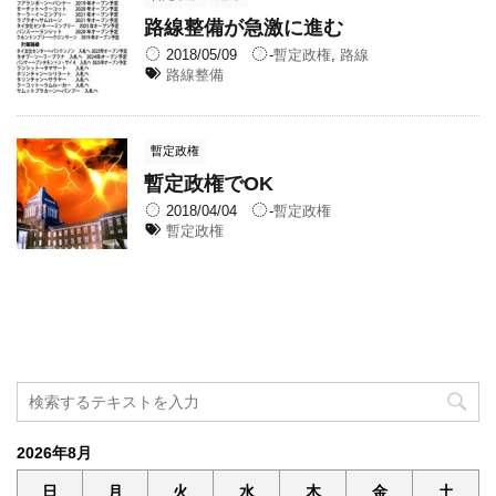
路線整備が急激に進む
2018/05/09
-
暫定政権
,
路線
路線整備
暫定政権
暫定政権でOK
2018/04/04
-
暫定政権
暫定政権
2026年8月
日
月
火
水
木
金
土