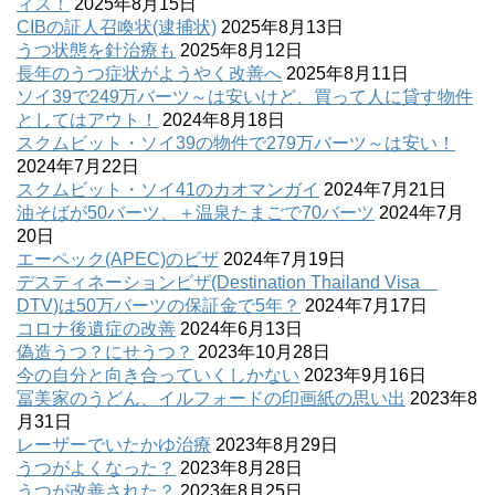
ィス！
2025年8月15日
CIBの証人召喚状(逮捕状)
2025年8月13日
うつ状態を針治療も
2025年8月12日
長年のうつ症状がようやく改善へ
2025年8月11日
ソイ39で249万バーツ～は安いけど、買って人に貸す物件
としてはアウト！
2024年8月18日
スクムビット・ソイ39の物件で279万バーツ～は安い！
2024年7月22日
スクムビット・ソイ41のカオマンガイ
2024年7月21日
油そばが50バーツ、＋温泉たまごで70バーツ
2024年7月
20日
エーペック(APEC)のビザ
2024年7月19日
デスティネーションビザ(Destination Thailand Visa
DTV)は50万バーツの保証金で5年？
2024年7月17日
コロナ後遺症の改善
2024年6月13日
偽造うつ？にせうつ？
2023年10月28日
今の自分と向き合っていくしかない
2023年9月16日
冨美家のうどん、イルフォードの印画紙の思い出
2023年8
月31日
レーザーでいたかゆ治療
2023年8月29日
うつがよくなった？
2023年8月28日
うつが改善された？
2023年8月25日