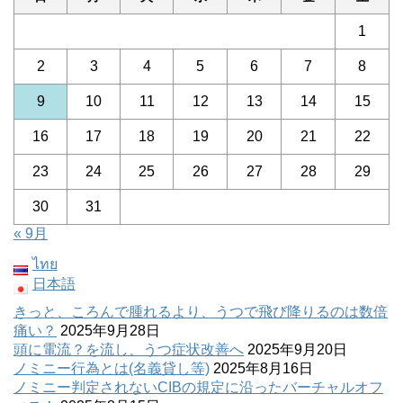
1
2
3
4
5
6
7
8
9
10
11
12
13
14
15
16
17
18
19
20
21
22
23
24
25
26
27
28
29
30
31
« 9月
ไทย
日本語
きっと、ころんで腫れるより、うつで飛び降りるのは数倍
痛い？
2025年9月28日
頭に電流？を流し、うつ症状改善へ
2025年9月20日
ノミニー行為とは(名義貸し等)
2025年8月16日
ノミニー判定されないCIBの規定に沿ったバーチャルオフ