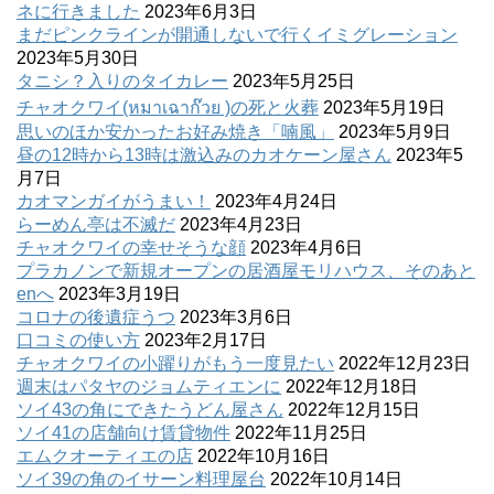
ネに行きました
2023年6月3日
まだピンクラインが開通しないで行くイミグレーション
2023年5月30日
タニシ？入りのタイカレー
2023年5月25日
チャオクワイ(หมาเฉาก๊วย )の死と火葬
2023年5月19日
思いのほか安かったお好み焼き「喃風」
2023年5月9日
昼の12時から13時は激込みのカオケーン屋さん
2023年5
月7日
カオマンガイがうまい！
2023年4月24日
らーめん亭は不滅だ
2023年4月23日
チャオクワイの幸せそうな顔
2023年4月6日
プラカノンで新規オープンの居酒屋モリハウス、そのあと
enへ
2023年3月19日
コロナの後遺症うつ
2023年3月6日
口コミの使い方
2023年2月17日
チャオクワイの小躍りがもう一度見たい
2022年12月23日
週末はパタヤのジョムティエンに
2022年12月18日
ソイ43の角にできたうどん屋さん
2022年12月15日
ソイ41の店舗向け賃貸物件
2022年11月25日
エムクオーティエの店
2022年10月16日
ソイ39の角のイサーン料理屋台
2022年10月14日