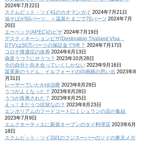
2024年7月22日
スクムビット・ソイ41のカオマンガイ
2024年7月21日
油そばが50バーツ、＋温泉たまごで70バーツ
2024年7月
20日
エーペック(APEC)のビザ
2024年7月19日
デスティネーションビザ(Destination Thailand Visa
DTV)は50万バーツの保証金で5年？
2024年7月17日
コロナ後遺症の改善
2024年6月13日
偽造うつ？にせうつ？
2023年10月28日
今の自分と向き合っていくしかない
2023年9月16日
冨美家のうどん、イルフォードの印画紙の思い出
2023年8
月31日
レーザーでいたかゆ治療
2023年8月29日
うつがよくなった？
2023年8月28日
うつが改善された？
2023年8月25日
えっ！まだうつ症状なの？
2023年8月23日
エンポリアムのフードコートにミシュランの店が集結
2023年7月9日
エムクオーティエに新規オープンのタイ料理店
2023年6月
18日
スクムビット・ソイ33/1のフジスーパーのソイの東京メガ