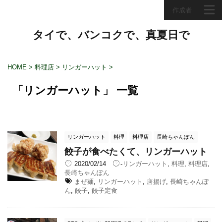
作成者
タイで、バンコクで、真夏日で
HOME
>
料理店
>
リンガーハット
>
「リンガーハット」 一覧
リンガーハット
料理
料理店
長崎ちゃんぽん
餃子が食べたくて、リンガーハット
2020/02/14
-
リンガーハット
,
料理
,
料理店
,
長崎ちゃんぽん
まぜ麺
,
リンガーハット
,
唐揚げ
,
長崎ちゃんぽ
ん
,
餃子
,
餃子定食