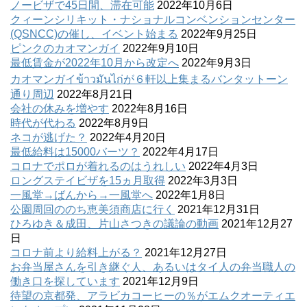
ノービザで45日間、滞在可能
2022年10月6日
クィーンシリキット・ナショナルコンベンションセンター
(QSNCC)の催し、イベント始まる
2022年9月25日
ピンクのカオマンガイ
2022年9月10日
最低賃金が2022年10月から改定へ
2022年9月3日
カオマンガイข้าวมันไก่が６軒以上集まるバンタットーン
通り周辺
2022年8月21日
会社の休みを増やす
2022年8月16日
時代が代わる
2022年8月9日
ネコが逃げた？
2022年4月20日
最低給料は15000バーツ？
2022年4月17日
コロナでポロが着れるのはうれしい
2022年4月3日
ロングステイビザを15ヵ月取得
2022年3月3日
一風堂→ばんから→一風堂へ
2022年1月8日
公園周回ののち恵美須商店に行く
2021年12月31日
ひろゆき＆成田、片山さつきの議論の動画
2021年12月27
日
コロナ前より給料上がる？
2021年12月27日
お弁当屋さんを引き継ぐ人、あるいはタイ人の弁当職人の
働き口を探しています
2021年12月9日
待望の京都発、アラビカコーヒーの％がエムクオーティエ