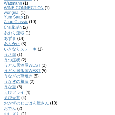
Wattmann
(1)
WINE CONNECTION
(1)
wongnai
(1)
Yum Saap
(1)
Zaap Classic
(10)
บ้านส้มตํา
(2)
あおり運転
(1)
あずま
(14)
あんかけ
(3)
いきなりステーキ
(1)
うさ麿
(1)
うつ症状
(2)
うどん居酒屋WEST
(2)
うどん居酒屋WEST
(5)
うなぎの蒲焼き
(5)
うなぎの養殖
(2)
うな重
(5)
えびフライ
(4)
えび天丼
(4)
おかずのせごはん屋さん
(10)
おでん
(2)
おにぎり
(1)