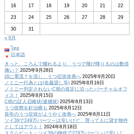
16
17
18
19
20
21
22
23
24
25
26
27
28
29
30
31
« 9月
ไทย
日本語
きっと、ころんで腫れるより、うつで飛び降りるのは数倍
痛い？
2025年9月28日
頭に電流？を流し、うつ症状改善へ
2025年9月20日
ノミニー行為とは(名義貸し等)
2025年8月16日
ノミニー判定されないCIBの規定に沿ったバーチャルオフ
ィス！
2025年8月15日
CIBの証人召喚状(逮捕状)
2025年8月13日
うつ状態を針治療も
2025年8月12日
長年のうつ症状がようやく改善へ
2025年8月11日
ソイ39で249万バーツ～は安いけど、買って人に貸す物件
としてはアウト！
2024年8月18日
スクムビット・ソイ39の物件で279万バーツ～は安い！