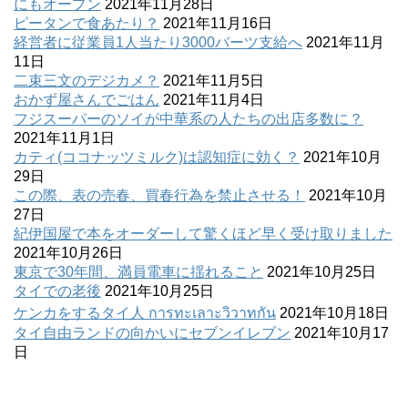
にもオープン
2021年11月28日
ピータンで食あたり？
2021年11月16日
経営者に従業員1人当たり3000バーツ支給へ
2021年11月
11日
二束三文のデジカメ？
2021年11月5日
おかず屋さんでごはん
2021年11月4日
フジスーパーのソイが中華系の人たちの出店多数に？
2021年11月1日
カティ(ココナッツミルク)は認知症に効く？
2021年10月
29日
この際、表の売春、買春行為を禁止させる！
2021年10月
27日
紀伊国屋で本をオーダーして驚くほど早く受け取りました
2021年10月26日
東京で30年間、満員電車に揺れること
2021年10月25日
タイでの老後
2021年10月25日
ケンカをするタイ人 การทะเลาะวิวาทกัน
2021年10月18日
タイ自由ランドの向かいにセブンイレブン
2021年10月17
日