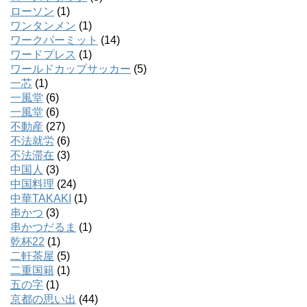
ローソン
(1)
ワンタンメン
(1)
ワークパーミット
(14)
ワードプレス
(1)
ワールドカップサッカー
(5)
一芯
(1)
一風堂
(6)
一風堂
(6)
不動産
(27)
不法就労
(6)
不法滞在
(3)
中国人
(3)
中国料理
(24)
中華TAKAKI
(1)
串かつ
(3)
串かつだるま
(1)
乾杯22
(1)
二軒茶屋
(5)
二重国籍
(1)
五の字
(1)
京都の思い出
(44)