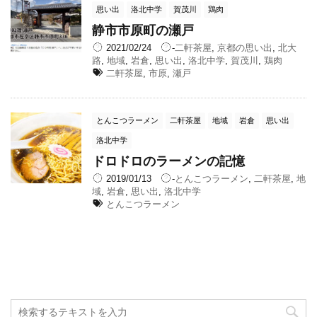
思い出
洛北中学
賀茂川
鶏肉
静市市原町の瀬戸
2021/02/24
-
二軒茶屋
,
京都の思い出
,
北大
路
,
地域
,
岩倉
,
思い出
,
洛北中学
,
賀茂川
,
鶏肉
二軒茶屋
,
市原
,
瀬戸
とんこつラーメン
二軒茶屋
地域
岩倉
思い出
洛北中学
ドロドロのラーメンの記憶
2019/01/13
-
とんこつラーメン
,
二軒茶屋
,
地
域
,
岩倉
,
思い出
,
洛北中学
とんこつラーメン