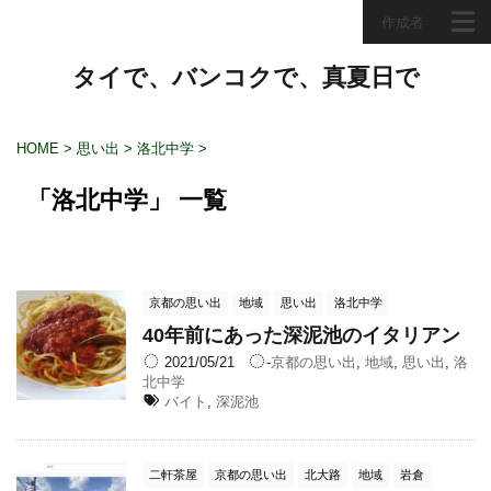
作成者
タイで、バンコクで、真夏日で
HOME
>
思い出
>
洛北中学
>
「洛北中学」 一覧
京都の思い出
地域
思い出
洛北中学
40年前にあった深泥池のイタリアン
2021/05/21
-
京都の思い出
,
地域
,
思い出
,
洛
北中学
バイト
,
深泥池
二軒茶屋
京都の思い出
北大路
地域
岩倉