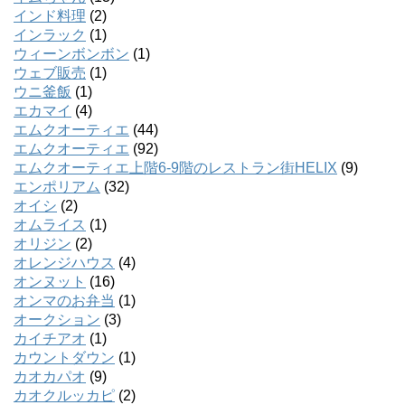
インド料理
(2)
インラック
(1)
ウィーンボンボン
(1)
ウェブ販売
(1)
ウニ釜飯
(1)
エカマイ
(4)
エムクオーティエ
(44)
エムクオーティエ
(92)
エムクオーティエ上階6-9階のレストラン街HELIX
(9)
エンポリアム
(32)
オイシ
(2)
オムライス
(1)
オリジン
(2)
オレンジハウス
(4)
オンヌット
(16)
オンマのお弁当
(1)
オークション
(3)
カイチアオ
(1)
カウントダウン
(1)
カオカパオ
(9)
カオクルッカピ
(2)