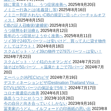
頭に電流？を流し、うつ症状改善へ
2025年9月20日
ノミニー行為とは(名義貸し等)
2025年8月16日
ノミニー判定されないCIBの規定に沿ったバーチャルオフ
ィス！
2025年8月15日
CIBの証人召喚状(逮捕状)
2025年8月13日
うつ状態を針治療も
2025年8月12日
長年のうつ症状がようやく改善へ
2025年8月11日
ソイ39で249万バーツ～は安いけど、買って人に貸す物件
としてはアウト！
2024年8月18日
スクムビット・ソイ39の物件で279万バーツ～は安い！
2024年7月22日
スクムビット・ソイ41のカオマンガイ
2024年7月21日
油そばが50バーツ、＋温泉たまごで70バーツ
2024年7月
20日
エーペック(APEC)のビザ
2024年7月19日
デスティネーションビザ(Destination Thailand Visa
DTV)は50万バーツの保証金で5年？
2024年7月17日
コロナ後遺症の改善
2024年6月13日
偽造うつ？にせうつ？
2023年10月28日
今の自分と向き合っていくしかない
2023年9月16日
冨美家のうどん、イルフォードの印画紙の思い出
2023年8