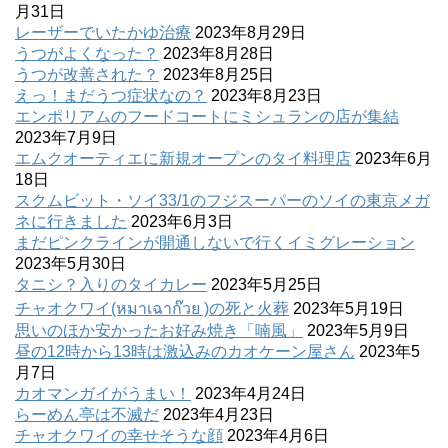
月31日
レーザーでいたかゆ治療
2023年8月29日
うつがよくなった？
2023年8月28日
うつが改善された？
2023年8月25日
えっ！まだうつ症状なの？
2023年8月23日
エンポリアムのフードコートにミシュランの店が集結
2023年7月9日
エムクオーティエに新規オープンのタイ料理店
2023年6月
18日
スクムビット・ソイ33/1のフジスーパーのソイの東京メガ
ネに行きました
2023年6月3日
まだピンクラインが開通しないで行くイミグレーション
2023年5月30日
タニシ？入りのタイカレー
2023年5月25日
チャオクワイ(หมาเฉาก๊วย )の死と火葬
2023年5月19日
思いのほか安かったお好み焼き「喃風」
2023年5月9日
昼の12時から13時は激込みのカオケーン屋さん
2023年5
月7日
カオマンガイがうまい！
2023年4月24日
らーめん亭は不滅だ
2023年4月23日
チャオクワイの幸せそうな顔
2023年4月6日