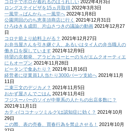
コロナでポロが着れるのはうれしい
2022年4月3日
ロングステイビザを15ヵ月取得
2022年3月3日
一風堂→ばんから→一風堂へ
2022年1月8日
公園周回ののち恵美須商店に行く
2021年12月31日
ひろゆき＆成田、片山さつきの議論の動画
2021年12月27
日
コロナ前より給料上がる？
2021年12月27日
お弁当屋さんを引き継ぐ人、あるいはタイ人の弁当職人の
働き口を探しています
2021年12月9日
待望の京都発、アラビカコーヒーの％がエムクオーティエ
にもオープン
2021年11月28日
ピータンで食あたり？
2021年11月16日
経営者に従業員1人当たり3000バーツ支給へ
2021年11月
11日
二束三文のデジカメ？
2021年11月5日
おかず屋さんでごはん
2021年11月4日
フジスーパーのソイが中華系の人たちの出店多数に？
2021年11月1日
カティ(ココナッツミルク)は認知症に効く？
2021年10月
29日
この際、表の売春、買春行為を禁止させる！
2021年10月
27日