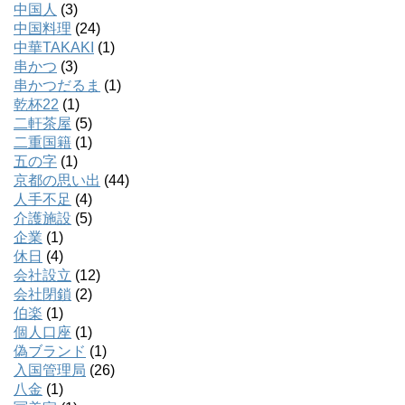
中国人
(3)
中国料理
(24)
中華TAKAKI
(1)
串かつ
(3)
串かつだるま
(1)
乾杯22
(1)
二軒茶屋
(5)
二重国籍
(1)
五の字
(1)
京都の思い出
(44)
人手不足
(4)
介護施設
(5)
企業
(1)
休日
(4)
会社設立
(12)
会社閉鎖
(2)
伯楽
(1)
個人口座
(1)
偽ブランド
(1)
入国管理局
(26)
八金
(1)