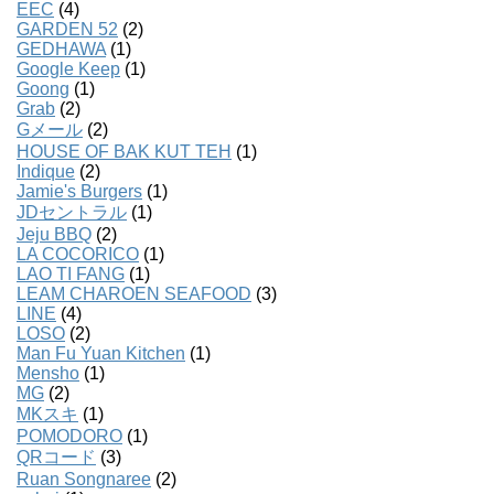
EEC
(4)
GARDEN 52
(2)
GEDHAWA
(1)
Google Keep
(1)
Goong
(1)
Grab
(2)
Gメール
(2)
HOUSE OF BAK KUT TEH
(1)
Indique
(2)
Jamie's Burgers
(1)
JDセントラル
(1)
Jeju BBQ
(2)
LA COCORICO
(1)
LAO TI FANG
(1)
LEAM CHAROEN SEAFOOD
(3)
LINE
(4)
LOSO
(2)
Man Fu Yuan Kitchen
(1)
Mensho
(1)
MG
(2)
MKスキ
(1)
POMODORO
(1)
QRコード
(3)
Ruan Songnaree
(2)