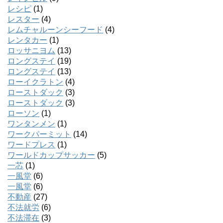
レシピ
(1)
レスター
(4)
レムチャルーンシーフード
(4)
レンタカー
(1)
ロッサニヨム
(13)
ロングステイ
(19)
ロングステイ
(13)
ローイクラトン
(4)
ローストダック
(3)
ローストダック
(3)
ローソン
(1)
ワンタンメン
(1)
ワークパーミット
(14)
ワードプレス
(1)
ワールドカップサッカー
(5)
一芯
(1)
一風堂
(6)
一風堂
(6)
不動産
(27)
不法就労
(6)
不法滞在
(3)