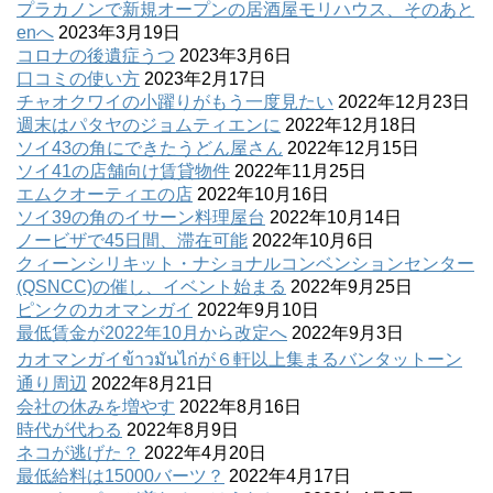
プラカノンで新規オープンの居酒屋モリハウス、そのあと
enへ
2023年3月19日
コロナの後遺症うつ
2023年3月6日
口コミの使い方
2023年2月17日
チャオクワイの小躍りがもう一度見たい
2022年12月23日
週末はパタヤのジョムティエンに
2022年12月18日
ソイ43の角にできたうどん屋さん
2022年12月15日
ソイ41の店舗向け賃貸物件
2022年11月25日
エムクオーティエの店
2022年10月16日
ソイ39の角のイサーン料理屋台
2022年10月14日
ノービザで45日間、滞在可能
2022年10月6日
クィーンシリキット・ナショナルコンベンションセンター
(QSNCC)の催し、イベント始まる
2022年9月25日
ピンクのカオマンガイ
2022年9月10日
最低賃金が2022年10月から改定へ
2022年9月3日
カオマンガイข้าวมันไก่が６軒以上集まるバンタットーン
通り周辺
2022年8月21日
会社の休みを増やす
2022年8月16日
時代が代わる
2022年8月9日
ネコが逃げた？
2022年4月20日
最低給料は15000バーツ？
2022年4月17日