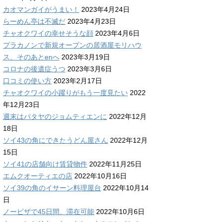
カオマンガイがうまい！
2023年4月24日
らーめん亭は不滅だ
2023年4月23日
チャオクワイの幸せそうな顔
2023年4月6日
プラカノンで新規オープンの居酒屋モリハウ
ス、そのあとenへ
2023年3月19日
コロナの後遺症うつ
2023年3月6日
口コミの使い方
2023年2月17日
チャオクワイの小躍りがもう一度見たい
2022
年12月23日
週末はパタヤのジョムティエンに
2022年12月
18日
ソイ43の角にできたうどん屋さん
2022年12月
15日
ソイ41の店舗向け賃貸物件
2022年11月25日
エムクオーティエの店
2022年10月16日
ソイ39の角のイサーン料理屋台
2022年10月14
日
ノービザで45日間、滞在可能
2022年10月6日