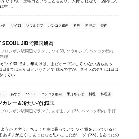
方で すね。 土曜日ということもあり、人待ち はなく、店内に入
空 ...
ンチ
ソイ33
ソウルジブ
バンコク都内
料理
料理店
焼肉
SEOUL JIBで韓国焼肉
Sプロンポン駅周辺でランチ
,
ソイ33
,
ソウルジブ
,
バンコク都内
,
料理
がソイ33 です。年明けは、まだオープンして いない店もあっ
月3日までは三が日ということで 休みですが、タイ人の会社は1日は
てい ...
ンチ
あずま
ソイ33
バンコク都内
手打ちそば
料理
料理店
ツカレー＆冷たいそば2玉
Sプロンポン駅周辺でランチ
,
あずま
,
ソイ33
,
バンコク都内
,
手打
ようか と考え、ちょうど車に乗っていて ソイ49を走っていると
ば あずまが近くに あったなと思いましたが、 ソイ33にもあったの