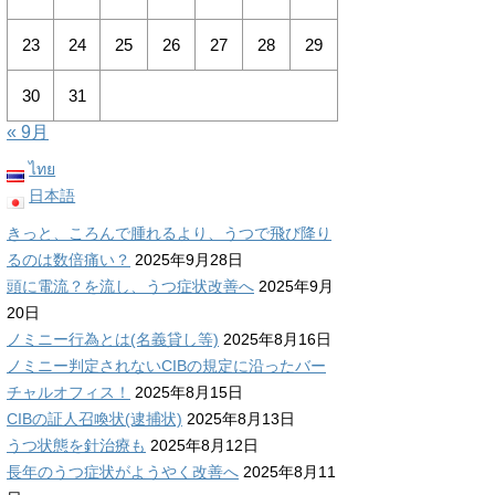
23
24
25
26
27
28
29
30
31
« 9月
ไทย
日本語
きっと、ころんで腫れるより、うつで飛び降り
るのは数倍痛い？
2025年9月28日
頭に電流？を流し、うつ症状改善へ
2025年9月
20日
ノミニー行為とは(名義貸し等)
2025年8月16日
ノミニー判定されないCIBの規定に沿ったバー
チャルオフィス！
2025年8月15日
CIBの証人召喚状(逮捕状)
2025年8月13日
うつ状態を針治療も
2025年8月12日
長年のうつ症状がようやく改善へ
2025年8月11