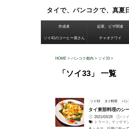
タイで、バンコクで、真夏
作成者
起業、ビザ関連
ソイ41のコーヒー屋さん
チャオクワイ
HOME
>
バンコク都内
>
ソイ33
>
「ソイ33」 一覧
ソイ33
タイ料理
バン
タイ東部料理のシート
2021/03/28
-
ソイ
トラート
,
マッサマ
きょうは、以前に行って