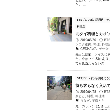
と思い、ソイ33 の Ruan
た。 ...
BTSプロンポン駅周辺でラ
料理店
北タイ料理とカオソ
2019/05/30
-
BT
ンコク都内
,
料理
,
料理
GEDHAWA
,
ゲッタ
先日は以前、ソイ35にあっ
た。今はソイ 33にあ
ても見当たらないの ...
BTSプロンポン駅周辺でラ
待ち客もなく入店
2019/04/28
-
BT
奈とと
,
料理
,
料理店
うなぎ
,
宇奈とと
先日のランチはひさしぶ