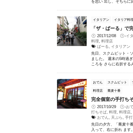
を思い 出し、そちらに回り
イタリアン
イタリア料
「ザ・ばーる」で
2017/12/08
-
イ
料理
,
料理店
ばーる
,
イタリアン
先日、スクムビット・ソ
ました。 週末の5時過
ころを さらに右折するんで
おでん
スクムビット
料理店
蕎麦十番
完全個室の手打ち
2017/10/29
-
お
打ちそば
,
料理
,
料理店
,
おでん
,
天ぷら
,
手打
先日の夕方、「蕎麦十番
入って、右に折れ ます