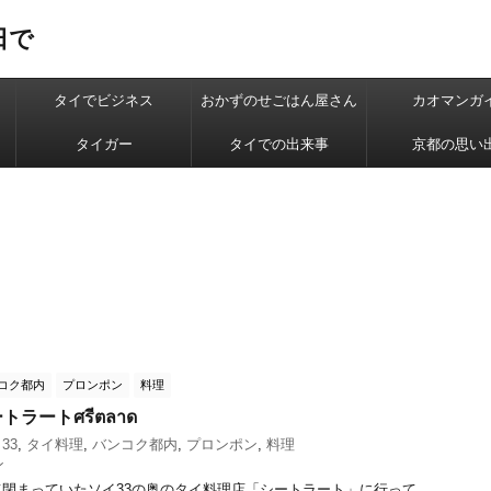
日で
タイでビジネス
おかずのせごはん屋さん
カオマンガ
タイガー
タイでの出来事
京都の思い
コク都内
プロンポン
料理
ラートศรีตลาด
33
,
タイ料理
,
バンコク都内
,
プロンポン
,
料理
ン
閉まっていたソイ33の奥のタイ料理店「シートラート」に行って