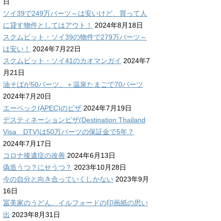
日
ソイ39で249万バーツ～は安いけど、買って人
に貸す物件としてはアウト！
2024年8月18日
スクムビット・ソイ39の物件で279万バーツ～
は安い！
2024年7月22日
スクムビット・ソイ41のカオマンガイ
2024年7
月21日
油そばが50バーツ、＋温泉たまごで70バーツ
2024年7月20日
エーペック(APEC)のビザ
2024年7月19日
デスティネーションビザ(Destination Thailand
Visa DTV)は50万バーツの保証金で5年？
2024年7月17日
コロナ後遺症の改善
2024年6月13日
偽造うつ？にせうつ？
2023年10月28日
今の自分と向き合っていくしかない
2023年9月
16日
冨美家のうどん、イルフォードの印画紙の思い
出
2023年8月31日