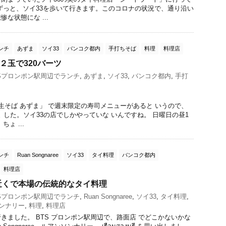
ずっと、ソイ33を歩いて行きます。このコロナの状況で、通り沿い
な状態にな ...
ンチ
あずま
ソイ33
バンコク都内
手打ちそば
料理
料理店
２玉で320バーツ
Sプロンポン駅周辺でランチ
,
あずま
,
ソイ33
,
バンコク都内
,
手打
そば あずま」 で週末限定の寿司メニューがあると いうので、
 した。ソイ33の店でしかやっていな いんですね。 日曜日の昼1
ょ ...
ンチ
Ruan Songnaree
ソイ33
タイ料理
バンコク都内
料理店
近くで本場の伝統的なタイ料理
Sプロンポン駅周辺でランチ
,
Ruan Songnaree
,
ソイ33
,
タイ料理
,
ンナリー
,
料理
,
料理店
ました。 BTS プロンポン駅周辺で、路面店 でどこかないかな