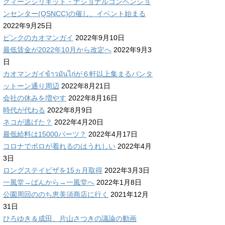
クィーンシリキット・ナショナルコンベンショ
ンセンター(QSNCC)の催し、イベント始まる
2022年9月25日
ピンクのカオマンガイ
2022年9月10日
最低賃金が2022年10月から改定へ
2022年9月3
日
カオマンガイข้าวมันไก่が６軒以上集まるバンタ
ットーン通り周辺
2022年8月21日
会社の休みを増やす
2022年8月16日
時代が代わる
2022年8月9日
ネコが逃げた？
2022年4月20日
最低給料は15000バーツ？
2022年4月17日
コロナでポロが着れるのはうれしい
2022年4月
3日
ロングステイビザを15ヵ月取得
2022年3月3日
一風堂→ばんから→一風堂へ
2022年1月8日
公園周回ののち恵美須商店に行く
2021年12月
31日
ひろゆき＆成田、片山さつきの議論の動画