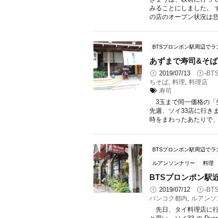
みることにしました。 
の店のオープン状況は悲惨
BTSプロンポン駅周辺でラ
あずまで寿司&そば
2019/07/13
-
BT
ちそば
,
料理
,
料理店
寿司
3玉まで同一価格の「生
先週、ソイ33店に行きま
時をまわったあたりで、 ち
BTSプロンポン駅周辺でラ
ルアンソンナリー
料理
BTSプロンポン駅
2019/07/12
-
BT
バンコク都内
,
ルアンソ
先日、タイ料理店に行き