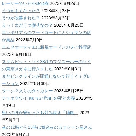
レーザーでいたかゆ治療
2023年8月29日
うつがよくなった？
2023年8月28日
うつが改善された？
2023年8月25日
えっ！まだうつ症状なの？
2023年8月23日
エンポリアムのフードコートにミシュランの店
が集結
2023年7月9日
エムクオーティエに新規オープンのタイ料理店
2023年6月18日
スクムビット・ソイ33/1のフジスーパーのソイ
の東京メガネに行きました
2023年6月3日
まだピンクラインが開通しないで行くイミグレ
ーション
2023年5月30日
タニシ？入りのタイカレー
2023年5月25日
チャオクワイ(หมาเฉาก๊วย )の死と火葬
2023年5
月19日
思いのほか安かったお好み焼き「喃風」
2023
年5月9日
昼の12時から13時は激込みのカオケーン屋さん
2023年5月7日