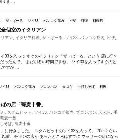
ま ...
理
ザ・ばーる
ソイ33
バンコク都内
ピザ
料理
料理店
完全個室のイタリアン
タリアン
,
イタリア料理
,
ザ・ばーる
,
ソイ33
,
バンコク都内
,
ピザ
,
イ33を入って すぐのイタリアン「ザ・ばーる」という 店に行き
ぎだったんで、 まだ明るい時間ですね。 ソイ33を入ってすぐのと
すが ...
ソイ33
バンコク都内
プロンポン
天ぷら
手打ちそば
料理
そばの店「蕎麦十番」
でん
,
スクムビット
,
ソイ33
,
バンコク都内
,
プロンポン
,
天ぷら
,
手
蕎麦十番
ちそば
,
蕎麦十番
」に行きました。 スクムビットのソイ33を入って、 70mぐらい
。以前、チキンの店が あったところはすでに マッサージ店になっ