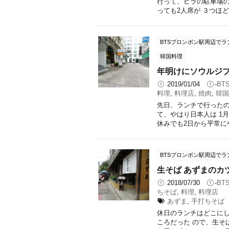
行って、ビラの駐車場の
っても2人席が ３つほどは
BTSプロンポン駅周辺でラ
韓国料理
年明けにソウルジブ 
2019/01/04
-
BT
料理
,
料理店
,
焼肉
,
韓国
先日、ランチで行ったの
て、やはり日本人は 1
休みでも2日から平常にやっ
BTSプロンポン駅周辺でラ
生そば あずまのカ
2018/07/30
-
BT
ちそば
,
料理
,
料理店
あずま
,
手打ちそば
休日のランチはどこにし
ころだった ので、生そ