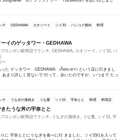
 Songnaree ルアンソンナリー เรือนสองนรี を思い出しまし
ンチ
GEDHAWA
カオソーイ
ソイ33
バンコク都内
料理
ーイのゲッタワー・GEDHAWA
Sプロンポン駅周辺でランチ
,
GEDHAWA
,
カオソーイ
,
ソイ33
,
バ
店
ワー
た ゲッタワー GEDHAWA เก็ดถะหวา という店に行きまし
り、あまり詳しく見ないで 行って、歩いたのですが、いつまで たっ
ンチ
うなぎの蒲焼き
うな重
ソイ33
宇奈とと
料理
料理店
できたうな丼の宇奈とと
Sプロンポン駅周辺でランチ
,
うなぎの蒲焼き
,
うな重
,
ソイ33
,
宇
りに 宇奈ととにうなぎを食べに行 きました。ソイ33/1を入って