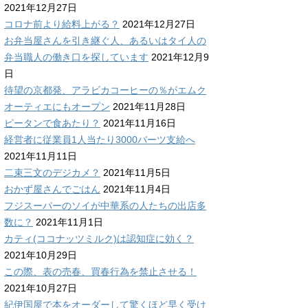
2021年12月27日
コロナ前より給料上がる？
2021年12月27日
お弁当屋さんを引き継ぐ人、あるいはタイ人の
弁当職人の働き口を探しています
2021年12月9
日
待望の京都発、アラビカコーヒーの％がエムク
オーティエにもオープン
2021年11月28日
ピータンで食あたり？
2021年11月16日
経営者に従業員1人当たり3000バーツ支給へ
2021年11月11日
二束三文のデジカメ？
2021年11月5日
おかず屋さんでごはん
2021年11月4日
フジスーパーのソイが中華系の人たちの出店多
数に？
2021年11月1日
カティ(ココナッツミルク)は認知症に効く？
2021年10月29日
この際、表の売春、買春行為を禁止させる！
2021年10月27日
紀伊国屋で本をオーダーして驚くほど早く受け