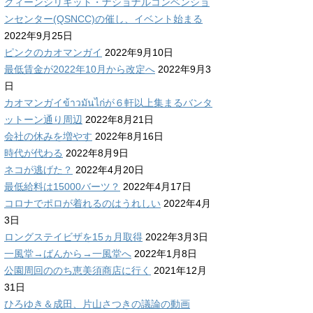
クィーンシリキット・ナショナルコンベンショ
ンセンター(QSNCC)の催し、イベント始まる
2022年9月25日
ピンクのカオマンガイ
2022年9月10日
最低賃金が2022年10月から改定へ
2022年9月3
日
カオマンガイข้าวมันไก่が６軒以上集まるバンタ
ットーン通り周辺
2022年8月21日
会社の休みを増やす
2022年8月16日
時代が代わる
2022年8月9日
ネコが逃げた？
2022年4月20日
最低給料は15000バーツ？
2022年4月17日
コロナでポロが着れるのはうれしい
2022年4月
3日
ロングステイビザを15ヵ月取得
2022年3月3日
一風堂→ばんから→一風堂へ
2022年1月8日
公園周回ののち恵美須商店に行く
2021年12月
31日
ひろゆき＆成田、片山さつきの議論の動画