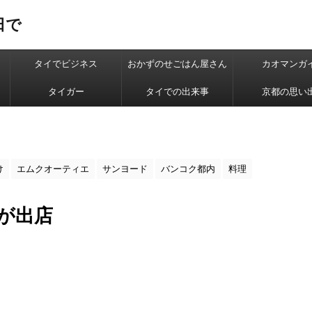
日で
タイでビジネス
おかずのせごはん屋さん
カオマンガ
タイガー
タイでの出来事
京都の思い
け
エムクオーティエ
サンヨード
バンコク都内
料理
ดが出店