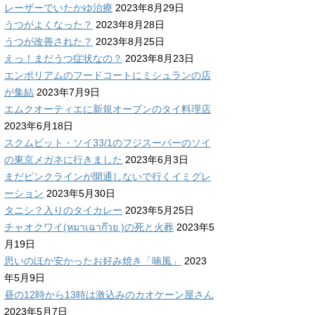
レーザーでいたかゆ治療
2023年8月29日
うつがよくなった？
2023年8月28日
うつが改善された？
2023年8月25日
えっ！まだうつ症状なの？
2023年8月23日
エンポリアムのフードコートにミシュランの店
が集結
2023年7月9日
エムクオーティエに新規オープンのタイ料理店
2023年6月18日
スクムビット・ソイ33/1のフジスーパーのソイ
の東京メガネに行きました
2023年6月3日
まだピンクラインが開通しないで行くイミグレ
ーション
2023年5月30日
タニシ？入りのタイカレー
2023年5月25日
チャオクワイ(หมาเฉาก๊วย )の死と火葬
2023年5
月19日
思いのほか安かったお好み焼き「喃風」
2023
年5月9日
昼の12時から13時は激込みのカオケーン屋さん
2023年5月7日