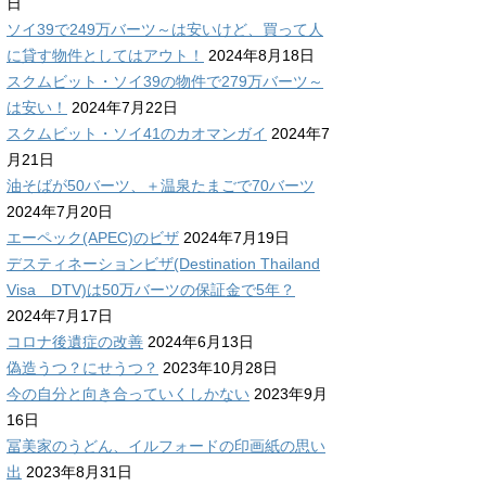
日
ソイ39で249万バーツ～は安いけど、買って人
に貸す物件としてはアウト！
2024年8月18日
スクムビット・ソイ39の物件で279万バーツ～
は安い！
2024年7月22日
スクムビット・ソイ41のカオマンガイ
2024年7
月21日
油そばが50バーツ、＋温泉たまごで70バーツ
2024年7月20日
エーペック(APEC)のビザ
2024年7月19日
デスティネーションビザ(Destination Thailand
Visa DTV)は50万バーツの保証金で5年？
2024年7月17日
コロナ後遺症の改善
2024年6月13日
偽造うつ？にせうつ？
2023年10月28日
今の自分と向き合っていくしかない
2023年9月
16日
冨美家のうどん、イルフォードの印画紙の思い
出
2023年8月31日