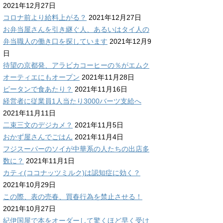
2021年12月27日
コロナ前より給料上がる？
2021年12月27日
お弁当屋さんを引き継ぐ人、あるいはタイ人の
弁当職人の働き口を探しています
2021年12月9
日
待望の京都発、アラビカコーヒーの％がエムク
オーティエにもオープン
2021年11月28日
ピータンで食あたり？
2021年11月16日
経営者に従業員1人当たり3000バーツ支給へ
2021年11月11日
二束三文のデジカメ？
2021年11月5日
おかず屋さんでごはん
2021年11月4日
フジスーパーのソイが中華系の人たちの出店多
数に？
2021年11月1日
カティ(ココナッツミルク)は認知症に効く？
2021年10月29日
この際、表の売春、買春行為を禁止させる！
2021年10月27日
紀伊国屋で本をオーダーして驚くほど早く受け