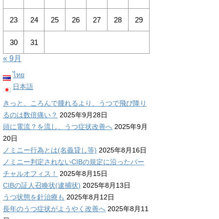
23
24
25
26
27
28
29
30
31
« 9月
ไทย
日本語
きっと、ころんで腫れるより、うつで飛び降り
るのは数倍痛い？
2025年9月28日
頭に電流？を流し、うつ症状改善へ
2025年9月
20日
ノミニー行為とは(名義貸し等)
2025年8月16日
ノミニー判定されないCIBの規定に沿ったバー
チャルオフィス！
2025年8月15日
CIBの証人召喚状(逮捕状)
2025年8月13日
うつ状態を針治療も
2025年8月12日
長年のうつ症状がようやく改善へ
2025年8月11