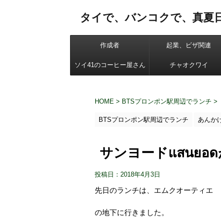
タイで、バンコクで、真夏
作成者
起業、ビザ関連
ソイ41のコーヒー屋さん
チャオクワイ
HOME
>
BTSプロンポン駅周辺でランチ
>
BTSプロンポン駅周辺でランチ
あんか
サンヨードแสนยอ
投稿日：2018年4月3日
先日のランチは、エムクオーティエ
の地下に行きました。