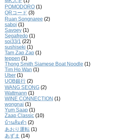
MKスキ
(1)
POMODORO
(1)
QRコード
(3)
Ruan Songnaree
(2)
saboi
(1)
Savoey
(1)
Segafredo
(1)
soi33/1
(22)
sushiseki
(1)
Tam Zap Zap
(1)
teppen
(1)
Thong Smith Siamese Boat Noodle
(1)
Tim Ho Wan
(1)
Uber
(1)
UOB銀行
(2)
WANG SEONG
(2)
Wattmann
(1)
WINE CONNECTION
(1)
wongnai
(1)
Yum Saap
(1)
Zaap Classic
(10)
บ้านส้มตํา
(2)
あおり運転
(1)
あずま
(14)