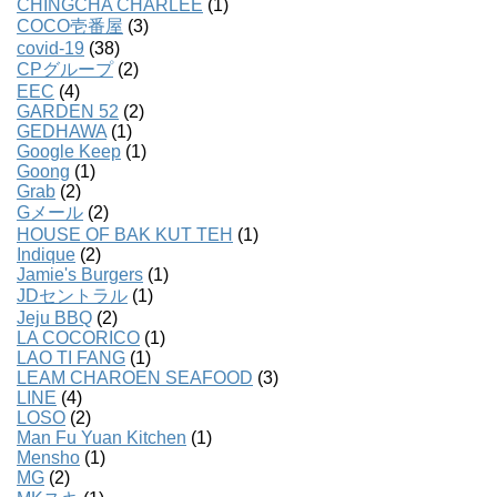
CHINGCHA CHARLEE
(1)
COCO壱番屋
(3)
covid-19
(38)
CPグループ
(2)
EEC
(4)
GARDEN 52
(2)
GEDHAWA
(1)
Google Keep
(1)
Goong
(1)
Grab
(2)
Gメール
(2)
HOUSE OF BAK KUT TEH
(1)
Indique
(2)
Jamie's Burgers
(1)
JDセントラル
(1)
Jeju BBQ
(2)
LA COCORICO
(1)
LAO TI FANG
(1)
LEAM CHAROEN SEAFOOD
(3)
LINE
(4)
LOSO
(2)
Man Fu Yuan Kitchen
(1)
Mensho
(1)
MG
(2)