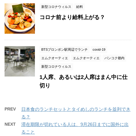
新型コロナウィルス
給料
コロナ前より給料上がる？
BTSプロンポン駅周辺でランチ
covid-19
エムクオーティエ
エムクオーティエ
バンコク都内
新型コロナウィルス
1人席、あるいは2人席はまん中に仕
切り
PREV
日本食のランチセットとタイめしのランチを並列でき
る？
NEXT
滞在期限が切れている人は、9月26日までに国外に出
ること