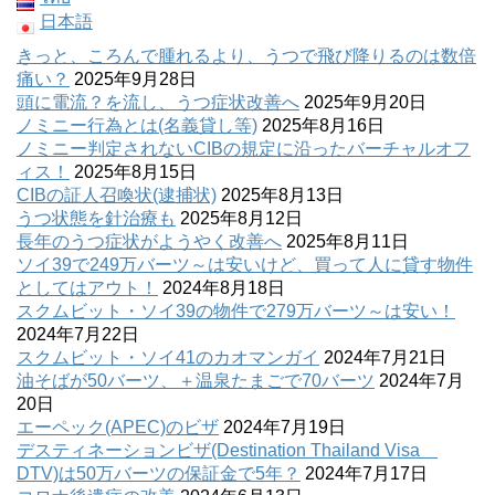
日本語
きっと、ころんで腫れるより、うつで飛び降りるのは数倍
痛い？
2025年9月28日
頭に電流？を流し、うつ症状改善へ
2025年9月20日
ノミニー行為とは(名義貸し等)
2025年8月16日
ノミニー判定されないCIBの規定に沿ったバーチャルオフ
ィス！
2025年8月15日
CIBの証人召喚状(逮捕状)
2025年8月13日
うつ状態を針治療も
2025年8月12日
長年のうつ症状がようやく改善へ
2025年8月11日
ソイ39で249万バーツ～は安いけど、買って人に貸す物件
としてはアウト！
2024年8月18日
スクムビット・ソイ39の物件で279万バーツ～は安い！
2024年7月22日
スクムビット・ソイ41のカオマンガイ
2024年7月21日
油そばが50バーツ、＋温泉たまごで70バーツ
2024年7月
20日
エーペック(APEC)のビザ
2024年7月19日
デスティネーションビザ(Destination Thailand Visa
DTV)は50万バーツの保証金で5年？
2024年7月17日