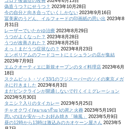
コロナ後遺症の改善
2024年6月13日
偽造うつ？にせうつ？
2023年10月28日
今の自分と向き合っていくしかない
2023年9月16日
冨美家のうどん、イルフォードの印画紙の思い出
2023年8
月31日
レーザーでいたかゆ治療
2023年8月29日
うつがよくなった？
2023年8月28日
うつが改善された？
2023年8月25日
えっ！まだうつ症状なの？
2023年8月23日
エンポリアムのフードコートにミシュランの店が集結
2023年7月9日
エムクオーティエに新規オープンのタイ料理店
2023年6月
18日
スクムビット・ソイ33/1のフジスーパーのソイの東京メガ
ネに行きました
2023年6月3日
まだピンクラインが開通しないで行くイミグレーション
2023年5月30日
タニシ？入りのタイカレー
2023年5月25日
チャオクワイ(หมาเฉาก๊วย )の死と火葬
2023年5月19日
思いのほか安かったお好み焼き「喃風」
2023年5月9日
昼の12時から13時は激込みのカオケーン屋さん
2023年5
月7日