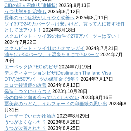
CIBの証人召喚状(逮捕状)
2025年8月13日
うつ状態を針治療も
2025年8月12日
長年のうつ症状がようやく改善へ
2025年8月11日
ソイ39で249万バーツ～は安いけど、買って人に貸す物件
としてはアウト！
2024年8月18日
スクムビット・ソイ39の物件で279万バーツ～は安い！
2024年7月22日
スクムビット・ソイ41のカオマンガイ
2024年7月21日
油そばが50バーツ、＋温泉たまごで70バーツ
2024年7月
20日
エーペック(APEC)のビザ
2024年7月19日
デスティネーションビザ(Destination Thailand Visa
DTV)は50万バーツの保証金で5年？
2024年7月17日
コロナ後遺症の改善
2024年6月13日
偽造うつ？にせうつ？
2023年10月28日
今の自分と向き合っていくしかない
2023年9月16日
冨美家のうどん、イルフォードの印画紙の思い出
2023年8
月31日
レーザーでいたかゆ治療
2023年8月29日
うつがよくなった？
2023年8月28日
うつが改善された？
2023年8月25日