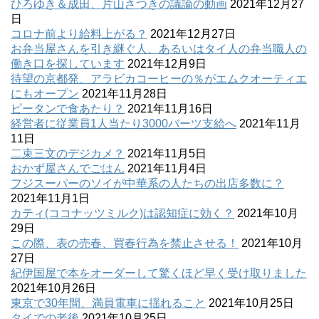
ひろゆき＆成田、片山さつきの議論の動画
2021年12月27
日
コロナ前より給料上がる？
2021年12月27日
お弁当屋さんを引き継ぐ人、あるいはタイ人の弁当職人の
働き口を探しています
2021年12月9日
待望の京都発、アラビカコーヒーの％がエムクオーティエ
にもオープン
2021年11月28日
ピータンで食あたり？
2021年11月16日
経営者に従業員1人当たり3000バーツ支給へ
2021年11月
11日
二束三文のデジカメ？
2021年11月5日
おかず屋さんでごはん
2021年11月4日
フジスーパーのソイが中華系の人たちの出店多数に？
2021年11月1日
カティ(ココナッツミルク)は認知症に効く？
2021年10月
29日
この際、表の売春、買春行為を禁止させる！
2021年10月
27日
紀伊国屋で本をオーダーして驚くほど早く受け取りました
2021年10月26日
東京で30年間、満員電車に揺れること
2021年10月25日
タイでの老後
2021年10月25日