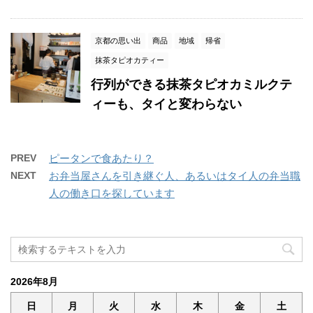
京都の思い出
商品
地域
帰省
抹茶タピオカティー
行列ができる抹茶タピオカミルクテ
ィーも、タイと変わらない
PREV
ピータンで食あたり？
NEXT
お弁当屋さんを引き継ぐ人、あるいはタイ人の弁当職
人の働き口を探しています
2026年8月
日
月
火
水
木
金
土