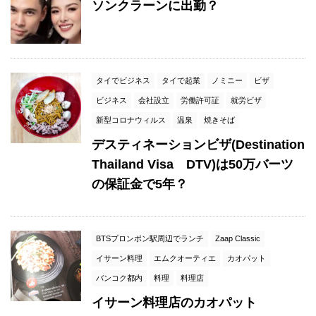
ソンクラーンに出勤？
タイでビジネス
タイで起業
ノミニー
ビザ
ビジネス
会社設立
労働許可証
就労ビザ
新型コロナウィルス
温泉
焼きそば
デスティネーションビザ(Destination
Thailand Visa DTV)は50万バーツ
の保証金で5年？
BTSプロンポン駅周辺でランチ
Zaap Classic
イサーン料理
エムクオーティエ
カオパット
バンコク都内
料理
料理店
イサーン料理店のカオパット