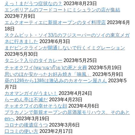
えっ！まだうつ症状なの？
2023年8月23日
エンポリアムのフードコートにミシュランの店が集結
2023年7月9日
エムクオーティエに新規オープンのタイ料理店
2023年6月
18日
スクムビット・ソイ33/1のフジスーパーのソイの東京メガ
ネに行きました
2023年6月3日
まだピンクラインが開通しないで行くイミグレーション
2023年5月30日
タニシ？入りのタイカレー
2023年5月25日
チャオクワイ(หมาเฉาก๊วย )の死と火葬
2023年5月19日
思いのほか安かったお好み焼き「喃風」
2023年5月9日
昼の12時から13時は激込みのカオケーン屋さん
2023年5
月7日
カオマンガイがうまい！
2023年4月24日
らーめん亭は不滅だ
2023年4月23日
チャオクワイの幸せそうな顔
2023年4月6日
プラカノンで新規オープンの居酒屋モリハウス、そのあと
enへ
2023年3月19日
コロナの後遺症うつ
2023年3月6日
口コミの使い方
2023年2月17日