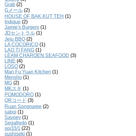
Grab
(2)
Gメール
(2)
HOUSE OF BAK KUT TEH
(1)
Indique
(2)
Jamie's Burgers
(1)
JDセントラル
(1)
Jeju BBQ
(2)
LA COCORICO
(1)
LAO TI FANG
(1)
LEAM CHAROEN SEAFOOD
(3)
LINE
(4)
LOSO
(2)
Man Fu Yuan Kitchen
(1)
Mensho
(1)
MG
(2)
MKスキ
(1)
POMODORO
(1)
QRコード
(3)
Ruan Songnaree
(2)
saboi
(1)
Savoey
(1)
Segafredo
(1)
soi33/1
(22)
sushiseki
(1)