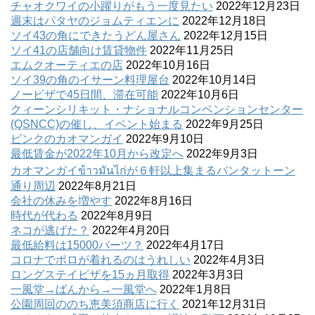
チャオクワイの小躍りがもう一度見たい
2022年12月23日
週末はパタヤのジョムティエンに
2022年12月18日
ソイ43の角にできたうどん屋さん
2022年12月15日
ソイ41の店舗向け賃貸物件
2022年11月25日
エムクオーティエの店
2022年10月16日
ソイ39の角のイサーン料理屋台
2022年10月14日
ノービザで45日間、滞在可能
2022年10月6日
クィーンシリキット・ナショナルコンベンションセンター
(QSNCC)の催し、イベント始まる
2022年9月25日
ピンクのカオマンガイ
2022年9月10日
最低賃金が2022年10月から改定へ
2022年9月3日
カオマンガイข้าวมันไก่が６軒以上集まるバンタットーン
通り周辺
2022年8月21日
会社の休みを増やす
2022年8月16日
時代が代わる
2022年8月9日
ネコが逃げた？
2022年4月20日
最低給料は15000バーツ？
2022年4月17日
コロナでポロが着れるのはうれしい
2022年4月3日
ロングステイビザを15ヵ月取得
2022年3月3日
一風堂→ばんから→一風堂へ
2022年1月8日
公園周回ののち恵美須商店に行く
2021年12月31日