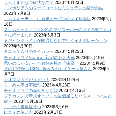
えっ！まだうつ症状なの？
2023年8月23日
エンポリアムのフードコートにミシュランの店が集結
2023年7月9日
エムクオーティエに新規オープンのタイ料理店
2023年6月
18日
スクムビット・ソイ33/1のフジスーパーのソイの東京メガ
ネに行きました
2023年6月3日
まだピンクラインが開通しないで行くイミグレーション
2023年5月30日
タニシ？入りのタイカレー
2023年5月25日
チャオクワイ(หมาเฉาก๊วย )の死と火葬
2023年5月19日
思いのほか安かったお好み焼き「喃風」
2023年5月9日
昼の12時から13時は激込みのカオケーン屋さん
2023年5
月7日
カオマンガイがうまい！
2023年4月24日
らーめん亭は不滅だ
2023年4月23日
チャオクワイの幸せそうな顔
2023年4月6日
プラカノンで新規オープンの居酒屋モリハウス、そのあと
enへ
2023年3月19日
コロナの後遺症うつ
2023年3月6日
口コミの使い方
2023年2月17日