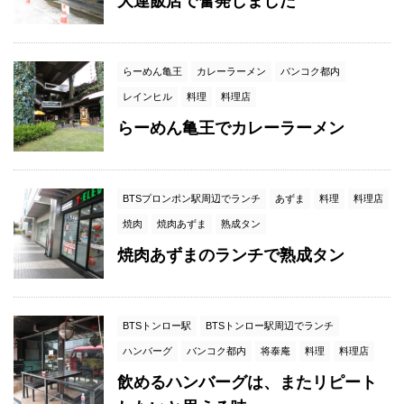
大連飯店で奮発しました
らーめん亀王
カレーラーメン
バンコク都内
レインヒル
料理
料理店
らーめん亀王でカレーラーメン
BTSプロンポン駅周辺でランチ
あずま
料理
料理店
焼肉
焼肉あずま
熟成タン
焼肉あずまのランチで熟成タン
BTSトンロー駅
BTSトンロー駅周辺でランチ
ハンバーグ
バンコク都内
将泰庵
料理
料理店
飲めるハンバーグは、またリピート