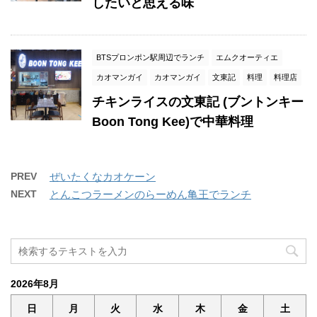
したいと思える味
BTSプロンポン駅周辺でランチ
エムクオーティエ
カオマンガイ
カオマンガイ
文東記
料理
料理店
チキンライスの文東記 (ブントンキー
Boon Tong Kee)で中華料理
PREV
ぜいたくなカオケーン
NEXT
とんこつラーメンのらーめん亀王でランチ
2026年8月
日
月
火
水
木
金
土