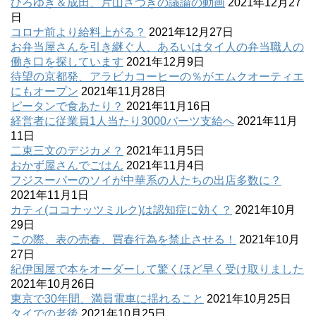
ひろゆき＆成田、片山さつきの議論の動画
2021年12月27
日
コロナ前より給料上がる？
2021年12月27日
お弁当屋さんを引き継ぐ人、あるいはタイ人の弁当職人の
働き口を探しています
2021年12月9日
待望の京都発、アラビカコーヒーの％がエムクオーティエ
にもオープン
2021年11月28日
ピータンで食あたり？
2021年11月16日
経営者に従業員1人当たり3000バーツ支給へ
2021年11月
11日
二束三文のデジカメ？
2021年11月5日
おかず屋さんでごはん
2021年11月4日
フジスーパーのソイが中華系の人たちの出店多数に？
2021年11月1日
カティ(ココナッツミルク)は認知症に効く？
2021年10月
29日
この際、表の売春、買春行為を禁止させる！
2021年10月
27日
紀伊国屋で本をオーダーして驚くほど早く受け取りました
2021年10月26日
東京で30年間、満員電車に揺れること
2021年10月25日
タイでの老後
2021年10月25日