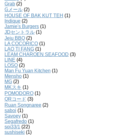
Grab
(2)
Gメール
(2)
HOUSE OF BAK KUT TEH
(1)
Indique
(2)
Jamie's Burgers
(1)
JDセントラル
(1)
Jeju BBQ
(2)
LA COCORICO
(1)
LAO TI FANG
(1)
LEAM CHAROEN SEAFOOD
(3)
LINE
(4)
LOSO
(2)
Man Fu Yuan Kitchen
(1)
Mensho
(1)
MG
(2)
MKスキ
(1)
POMODORO
(1)
QRコード
(3)
Ruan Songnaree
(2)
saboi
(1)
Savoey
(1)
Segafredo
(1)
soi33/1
(22)
sushiseki
(1)