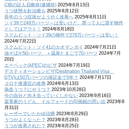
CIBの証人召喚状(逮捕状)
2025年8月13日
うつ状態を針治療も
2025年8月12日
長年のうつ症状がようやく改善へ
2025年8月11日
ソイ39で249万バーツ～は安いけど、買って人に貸す物件
としてはアウト！
2024年8月18日
スクムビット・ソイ39の物件で279万バーツ～は安い！
2024年7月22日
スクムビット・ソイ41のカオマンガイ
2024年7月21日
油そばが50バーツ、＋温泉たまごで70バーツ
2024年7月
20日
エーペック(APEC)のビザ
2024年7月19日
デスティネーションビザ(Destination Thailand Visa
DTV)は50万バーツの保証金で5年？
2024年7月17日
コロナ後遺症の改善
2024年6月13日
偽造うつ？にせうつ？
2023年10月28日
今の自分と向き合っていくしかない
2023年9月16日
冨美家のうどん、イルフォードの印画紙の思い出
2023年8
月31日
レーザーでいたかゆ治療
2023年8月29日
うつがよくなった？
2023年8月28日
うつが改善された？
2023年8月25日