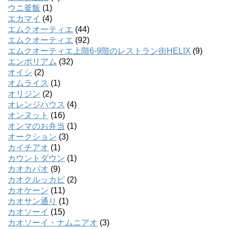
ウニ釜飯
(1)
エカマイ
(4)
エムクオーティエ
(44)
エムクオーティエ
(92)
エムクオーティエ上階6-9階のレストラン街HELIX
(9)
エンポリアム
(32)
オイシ
(2)
オムライス
(1)
オリジン
(2)
オレンジハウス
(4)
オンヌット
(16)
オンマのお弁当
(1)
オークション
(3)
カイチアオ
(1)
カウントダウン
(1)
カオカパオ
(9)
カオクルッカピ
(2)
カオケーン
(11)
カオサン通り
(1)
カオソーイ
(15)
カオソーイ・ナムニアオ
(3)