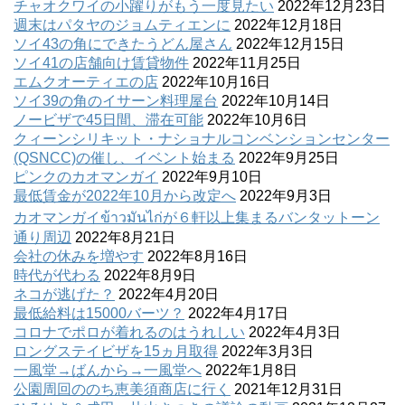
チャオクワイの小躍りがもう一度見たい
2022年12月23日
週末はパタヤのジョムティエンに
2022年12月18日
ソイ43の角にできたうどん屋さん
2022年12月15日
ソイ41の店舗向け賃貸物件
2022年11月25日
エムクオーティエの店
2022年10月16日
ソイ39の角のイサーン料理屋台
2022年10月14日
ノービザで45日間、滞在可能
2022年10月6日
クィーンシリキット・ナショナルコンベンションセンター
(QSNCC)の催し、イベント始まる
2022年9月25日
ピンクのカオマンガイ
2022年9月10日
最低賃金が2022年10月から改定へ
2022年9月3日
カオマンガイข้าวมันไก่が６軒以上集まるバンタットーン
通り周辺
2022年8月21日
会社の休みを増やす
2022年8月16日
時代が代わる
2022年8月9日
ネコが逃げた？
2022年4月20日
最低給料は15000バーツ？
2022年4月17日
コロナでポロが着れるのはうれしい
2022年4月3日
ロングステイビザを15ヵ月取得
2022年3月3日
一風堂→ばんから→一風堂へ
2022年1月8日
公園周回ののち恵美須商店に行く
2021年12月31日