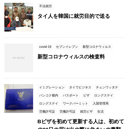
不法就労
タイ人を韓国に就労目的で送る
covid-19
セブンイレブン
新型コロナウィルス
新型コロナウィルスの検査料
イミグレーション
タイでビジネス
チェンワッタナ
バンコク都内
パスポート
ビザ
ロングステイ
ロングステイ
ワークパーミット
入国管理局
労働許可証
労働許可証
就労ビザ
生活
Bビザを初めて更新する人は、初めて