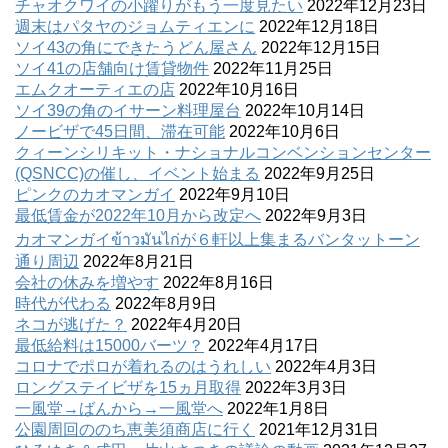
チャオクワイの小躍りがもう一度見たい
2022年12月23日
週末はパタヤのジョムティエンに
2022年12月18日
ソイ43の角にできたうどん屋さん
2022年12月15日
ソイ41の店舗向け賃貸物件
2022年11月25日
エムクオーティエの店
2022年10月16日
ソイ39の角のイサーン料理屋台
2022年10月14日
ノービザで45日間、滞在可能
2022年10月6日
クィーンシリキット・ナショナルコンベンションセンター
(QSNCC)の催し、イベント始まる
2022年9月25日
ピンクのカオマンガイ
2022年9月10日
最低賃金が2022年10月から改定へ
2022年9月3日
カオマンガイข้าวมันไก่が６軒以上集まるバンタットーン
通り周辺
2022年8月21日
会社の休みを増やす
2022年8月16日
時代が代わる
2022年8月9日
ネコが逃げた？
2022年4月20日
最低給料は15000バーツ？
2022年4月17日
コロナでポロが着れるのはうれしい
2022年4月3日
ロングステイビザを15ヵ月取得
2022年3月3日
一風堂→ばんから→一風堂へ
2022年1月8日
公園周回ののち恵美須商店に行く
2021年12月31日