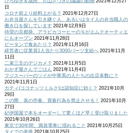
ひろゆき＆成田、片山さつきの議論の動画
2021年12月27
日
コロナ前より給料上がる？
2021年12月27日
お弁当屋さんを引き継ぐ人、あるいはタイ人の弁当職人の
働き口を探しています
2021年12月9日
待望の京都発、アラビカコーヒーの％がエムクオーティエ
にもオープン
2021年11月28日
ピータンで食あたり？
2021年11月16日
経営者に従業員1人当たり3000バーツ支給へ
2021年11月
11日
二束三文のデジカメ？
2021年11月5日
おかず屋さんでごはん
2021年11月4日
フジスーパーのソイが中華系の人たちの出店多数に？
2021年11月1日
カティ(ココナッツミルク)は認知症に効く？
2021年10月
29日
この際、表の売春、買春行為を禁止させる！
2021年10月
27日
紀伊国屋で本をオーダーして驚くほど早く受け取りました
2021年10月26日
東京で30年間、満員電車に揺れること
2021年10月25日
タイでの老後
2021年10月25日