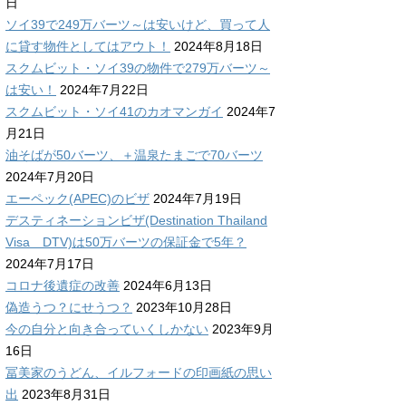
日
ソイ39で249万バーツ～は安いけど、買って人
に貸す物件としてはアウト！
2024年8月18日
スクムビット・ソイ39の物件で279万バーツ～
は安い！
2024年7月22日
スクムビット・ソイ41のカオマンガイ
2024年7
月21日
油そばが50バーツ、＋温泉たまごで70バーツ
2024年7月20日
エーペック(APEC)のビザ
2024年7月19日
デスティネーションビザ(Destination Thailand
Visa DTV)は50万バーツの保証金で5年？
2024年7月17日
コロナ後遺症の改善
2024年6月13日
偽造うつ？にせうつ？
2023年10月28日
今の自分と向き合っていくしかない
2023年9月
16日
冨美家のうどん、イルフォードの印画紙の思い
出
2023年8月31日