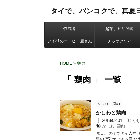
タイで、バンコクで、真夏
作成者
起業、ビザ関連
ソイ41のコーヒー屋さん
チャオクワイ
HOME
>
鶏肉
「 鶏肉 」 一覧
かしわ
鶏肉
かしわと鶏肉
2018/02/01
-
か
かしわ
,
鶏肉
先日、タイでタイ人向け
県の行列ができる店で 