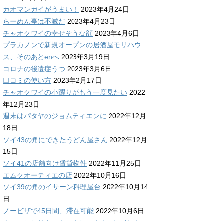
カオマンガイがうまい！
2023年4月24日
らーめん亭は不滅だ
2023年4月23日
チャオクワイの幸せそうな顔
2023年4月6日
プラカノンで新規オープンの居酒屋モリハウ
ス、そのあとenへ
2023年3月19日
コロナの後遺症うつ
2023年3月6日
口コミの使い方
2023年2月17日
チャオクワイの小躍りがもう一度見たい
2022
年12月23日
週末はパタヤのジョムティエンに
2022年12月
18日
ソイ43の角にできたうどん屋さん
2022年12月
15日
ソイ41の店舗向け賃貸物件
2022年11月25日
エムクオーティエの店
2022年10月16日
ソイ39の角のイサーン料理屋台
2022年10月14
日
ノービザで45日間、滞在可能
2022年10月6日