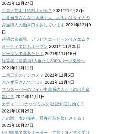
2021年12月27日
コロナ前より給料上がる？
2021年12月27日
お弁当屋さんを引き継ぐ人、あるいはタイ人の
弁当職人の働き口を探しています
2021年12月9
日
待望の京都発、アラビカコーヒーの％がエムク
オーティエにもオープン
2021年11月28日
ピータンで食あたり？
2021年11月16日
経営者に従業員1人当たり3000バーツ支給へ
2021年11月11日
二束三文のデジカメ？
2021年11月5日
おかず屋さんでごはん
2021年11月4日
フジスーパーのソイが中華系の人たちの出店多
数に？
2021年11月1日
カティ(ココナッツミルク)は認知症に効く？
2021年10月29日
この際、表の売春、買春行為を禁止させる！
2021年10月27日
紀伊国屋で本をオーダーして驚くほど早く受け