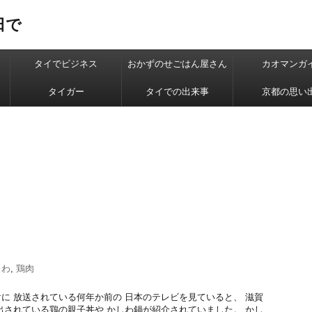
日で
タイでビジネス
おかずのせごはん屋さん
カオマンガ
タイガー
タイでの出来事
京都の思い
しわ
,
鶏肉
に 放送されている何年か前の 日本のテレビを見ていると、 滋賀
出されている鶏の親子丼や かしわ鍋が紹介されていました。 かし