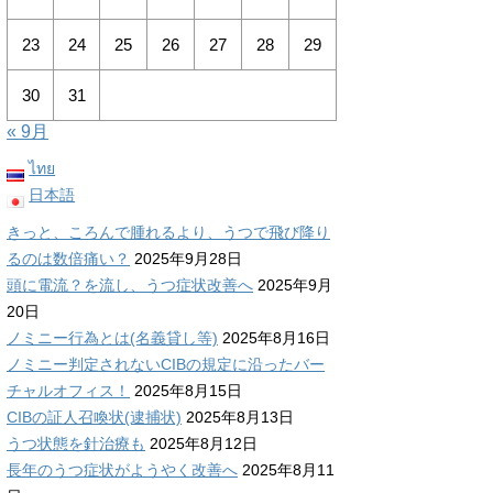
23
24
25
26
27
28
29
30
31
« 9月
ไทย
日本語
きっと、ころんで腫れるより、うつで飛び降り
るのは数倍痛い？
2025年9月28日
頭に電流？を流し、うつ症状改善へ
2025年9月
20日
ノミニー行為とは(名義貸し等)
2025年8月16日
ノミニー判定されないCIBの規定に沿ったバー
チャルオフィス！
2025年8月15日
CIBの証人召喚状(逮捕状)
2025年8月13日
うつ状態を針治療も
2025年8月12日
長年のうつ症状がようやく改善へ
2025年8月11