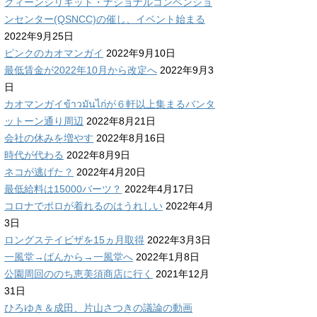
クィーンシリキット・ナショナルコンベンショ
ンセンター(QSNCC)の催し、イベント始まる
2022年9月25日
ピンクのカオマンガイ
2022年9月10日
最低賃金が2022年10月から改定へ
2022年9月3
日
カオマンガイข้าวมันไก่が６軒以上集まるバンタ
ットーン通り周辺
2022年8月21日
会社の休みを増やす
2022年8月16日
時代が代わる
2022年8月9日
ネコが逃げた？
2022年4月20日
最低給料は15000バーツ？
2022年4月17日
コロナでポロが着れるのはうれしい
2022年4月
3日
ロングステイビザを15ヵ月取得
2022年3月3日
一風堂→ばんから→一風堂へ
2022年1月8日
公園周回ののち恵美須商店に行く
2021年12月
31日
ひろゆき＆成田、片山さつきの議論の動画