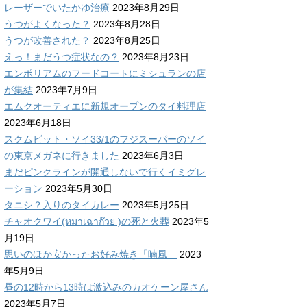
レーザーでいたかゆ治療
2023年8月29日
うつがよくなった？
2023年8月28日
うつが改善された？
2023年8月25日
えっ！まだうつ症状なの？
2023年8月23日
エンポリアムのフードコートにミシュランの店
が集結
2023年7月9日
エムクオーティエに新規オープンのタイ料理店
2023年6月18日
スクムビット・ソイ33/1のフジスーパーのソイ
の東京メガネに行きました
2023年6月3日
まだピンクラインが開通しないで行くイミグレ
ーション
2023年5月30日
タニシ？入りのタイカレー
2023年5月25日
チャオクワイ(หมาเฉาก๊วย )の死と火葬
2023年5
月19日
思いのほか安かったお好み焼き「喃風」
2023
年5月9日
昼の12時から13時は激込みのカオケーン屋さん
2023年5月7日