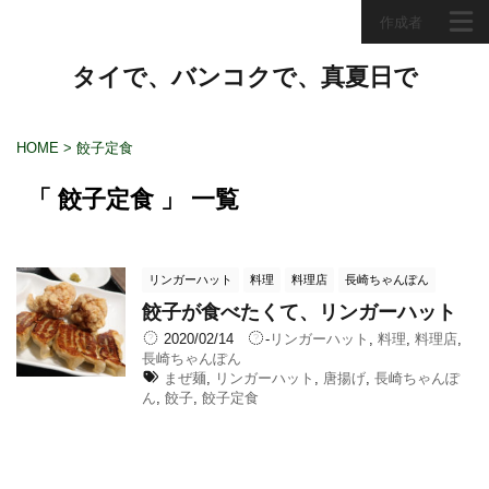
作成者
タイで、バンコクで、真夏日で
HOME
>
餃子定食
「 餃子定食 」 一覧
リンガーハット
料理
料理店
長崎ちゃんぽん
餃子が食べたくて、リンガーハット
2020/02/14
-
リンガーハット
,
料理
,
料理店
,
長崎ちゃんぽん
まぜ麺
,
リンガーハット
,
唐揚げ
,
長崎ちゃんぽ
ん
,
餃子
,
餃子定食