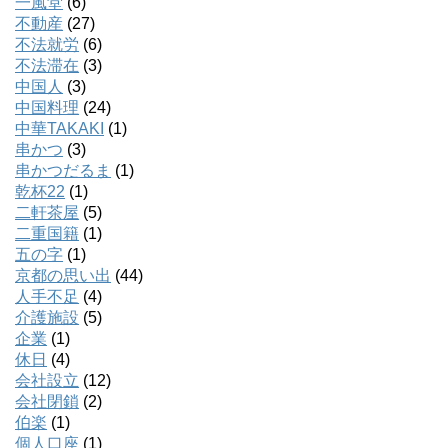
一風堂
(6)
不動産
(27)
不法就労
(6)
不法滞在
(3)
中国人
(3)
中国料理
(24)
中華TAKAKI
(1)
串かつ
(3)
串かつだるま
(1)
乾杯22
(1)
二軒茶屋
(5)
二重国籍
(1)
五の字
(1)
京都の思い出
(44)
人手不足
(4)
介護施設
(5)
企業
(1)
休日
(4)
会社設立
(12)
会社閉鎖
(2)
伯楽
(1)
個人口座
(1)