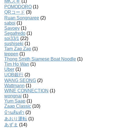
MKスキ
(1)
POMODORO
(1)
QRコード
(3)
Ruan Songnaree
(2)
saboi
(1)
Savoey
(1)
Segafredo
(1)
soi33/1
(22)
sushiseki
(1)
Tam Zap Zap
(1)
teppen
(1)
Thong Smith Siamese Boat Noodle
(1)
Tim Ho Wan
(1)
Uber
(1)
UOB銀行
(2)
WANG SEONG
(2)
Wattmann
(1)
WINE CONNECTION
(1)
wongnai
(1)
Yum Saap
(1)
Zaap Classic
(10)
บ้านส้มตํา
(2)
あおり運転
(1)
あずま
(14)