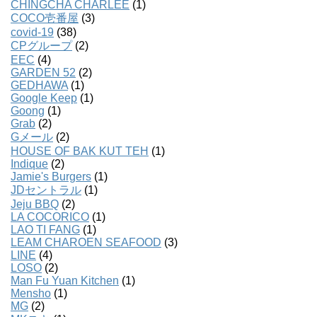
CHINGCHA CHARLEE
(1)
COCO壱番屋
(3)
covid-19
(38)
CPグループ
(2)
EEC
(4)
GARDEN 52
(2)
GEDHAWA
(1)
Google Keep
(1)
Goong
(1)
Grab
(2)
Gメール
(2)
HOUSE OF BAK KUT TEH
(1)
Indique
(2)
Jamie's Burgers
(1)
JDセントラル
(1)
Jeju BBQ
(2)
LA COCORICO
(1)
LAO TI FANG
(1)
LEAM CHAROEN SEAFOOD
(3)
LINE
(4)
LOSO
(2)
Man Fu Yuan Kitchen
(1)
Mensho
(1)
MG
(2)