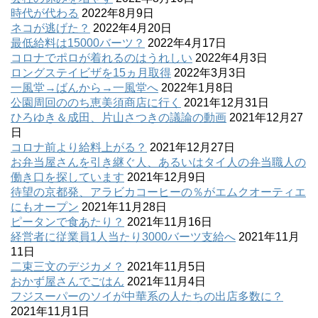
時代が代わる
2022年8月9日
ネコが逃げた？
2022年4月20日
最低給料は15000バーツ？
2022年4月17日
コロナでポロが着れるのはうれしい
2022年4月3日
ロングステイビザを15ヵ月取得
2022年3月3日
一風堂→ばんから→一風堂へ
2022年1月8日
公園周回ののち恵美須商店に行く
2021年12月31日
ひろゆき＆成田、片山さつきの議論の動画
2021年12月27
日
コロナ前より給料上がる？
2021年12月27日
お弁当屋さんを引き継ぐ人、あるいはタイ人の弁当職人の
働き口を探しています
2021年12月9日
待望の京都発、アラビカコーヒーの％がエムクオーティエ
にもオープン
2021年11月28日
ピータンで食あたり？
2021年11月16日
経営者に従業員1人当たり3000バーツ支給へ
2021年11月
11日
二束三文のデジカメ？
2021年11月5日
おかず屋さんでごはん
2021年11月4日
フジスーパーのソイが中華系の人たちの出店多数に？
2021年11月1日