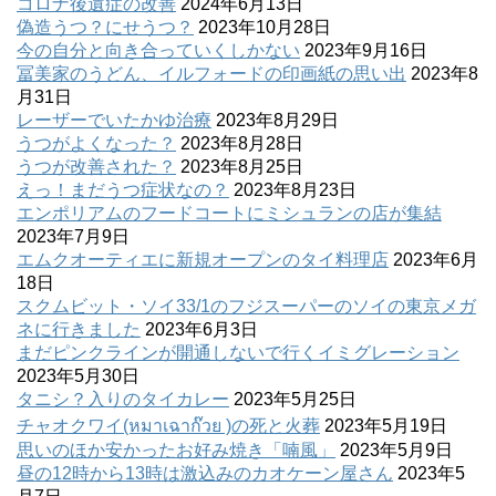
コロナ後遺症の改善
2024年6月13日
偽造うつ？にせうつ？
2023年10月28日
今の自分と向き合っていくしかない
2023年9月16日
冨美家のうどん、イルフォードの印画紙の思い出
2023年8
月31日
レーザーでいたかゆ治療
2023年8月29日
うつがよくなった？
2023年8月28日
うつが改善された？
2023年8月25日
えっ！まだうつ症状なの？
2023年8月23日
エンポリアムのフードコートにミシュランの店が集結
2023年7月9日
エムクオーティエに新規オープンのタイ料理店
2023年6月
18日
スクムビット・ソイ33/1のフジスーパーのソイの東京メガ
ネに行きました
2023年6月3日
まだピンクラインが開通しないで行くイミグレーション
2023年5月30日
タニシ？入りのタイカレー
2023年5月25日
チャオクワイ(หมาเฉาก๊วย )の死と火葬
2023年5月19日
思いのほか安かったお好み焼き「喃風」
2023年5月9日
昼の12時から13時は激込みのカオケーン屋さん
2023年5