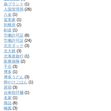
偽ブランド
(1)
入国管理局
(26)
八金
(1)
冨美家
(1)
刑務所
(2)
剣道
(1)
労働許可証
(8)
労働許可証
(24)
北京ダック
(3)
北大路
(3)
北海道旅行
(1)
医療保険
(2)
千石
(3)
博多
(1)
博多うどん
(3)
卵かけごはん
(1)
原宿
(3)
台南担仔麺
(1)
名家
(1)
商品
(6)
喃風
(3)