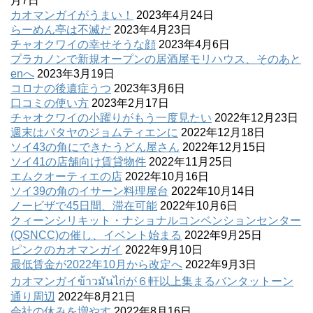
月7日
カオマンガイがうまい！
2023年4月24日
らーめん亭は不滅だ
2023年4月23日
チャオクワイの幸せそうな顔
2023年4月6日
プラカノンで新規オープンの居酒屋モリハウス、そのあと
enへ
2023年3月19日
コロナの後遺症うつ
2023年3月6日
口コミの使い方
2023年2月17日
チャオクワイの小躍りがもう一度見たい
2022年12月23日
週末はパタヤのジョムティエンに
2022年12月18日
ソイ43の角にできたうどん屋さん
2022年12月15日
ソイ41の店舗向け賃貸物件
2022年11月25日
エムクオーティエの店
2022年10月16日
ソイ39の角のイサーン料理屋台
2022年10月14日
ノービザで45日間、滞在可能
2022年10月6日
クィーンシリキット・ナショナルコンベンションセンター
(QSNCC)の催し、イベント始まる
2022年9月25日
ピンクのカオマンガイ
2022年9月10日
最低賃金が2022年10月から改定へ
2022年9月3日
カオマンガイข้าวมันไก่が６軒以上集まるバンタットーン
通り周辺
2022年8月21日
会社の休みを増やす
2022年8月16日