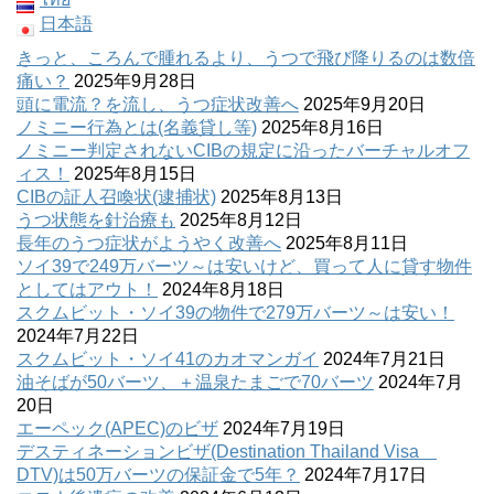
日本語
きっと、ころんで腫れるより、うつで飛び降りるのは数倍
痛い？
2025年9月28日
頭に電流？を流し、うつ症状改善へ
2025年9月20日
ノミニー行為とは(名義貸し等)
2025年8月16日
ノミニー判定されないCIBの規定に沿ったバーチャルオフ
ィス！
2025年8月15日
CIBの証人召喚状(逮捕状)
2025年8月13日
うつ状態を針治療も
2025年8月12日
長年のうつ症状がようやく改善へ
2025年8月11日
ソイ39で249万バーツ～は安いけど、買って人に貸す物件
としてはアウト！
2024年8月18日
スクムビット・ソイ39の物件で279万バーツ～は安い！
2024年7月22日
スクムビット・ソイ41のカオマンガイ
2024年7月21日
油そばが50バーツ、＋温泉たまごで70バーツ
2024年7月
20日
エーペック(APEC)のビザ
2024年7月19日
デスティネーションビザ(Destination Thailand Visa
DTV)は50万バーツの保証金で5年？
2024年7月17日