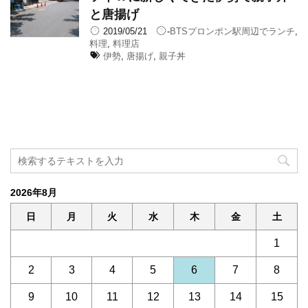
と唐揚げ
2019/05/21
-
BTSプロンポン駅周辺でランチ
,
料理
,
料理店
伊勢
,
唐揚げ
,
親子丼
2026年8月
日
月
火
水
木
金
土
1
2
3
4
5
6
7
8
9
10
11
12
13
14
15