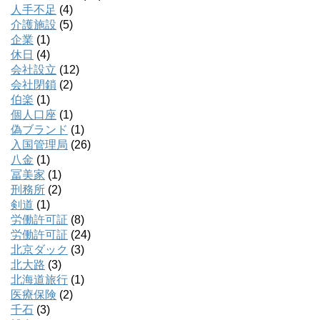
人手不足
(4)
介護施設
(5)
企業
(1)
休日
(4)
会社設立
(12)
会社閉鎖
(2)
伯楽
(1)
個人口座
(1)
偽ブランド
(1)
入国管理局
(26)
八金
(1)
冨美家
(1)
刑務所
(2)
剣道
(1)
労働許可証
(8)
労働許可証
(24)
北京ダック
(3)
北大路
(3)
北海道旅行
(1)
医療保険
(2)
千石
(3)