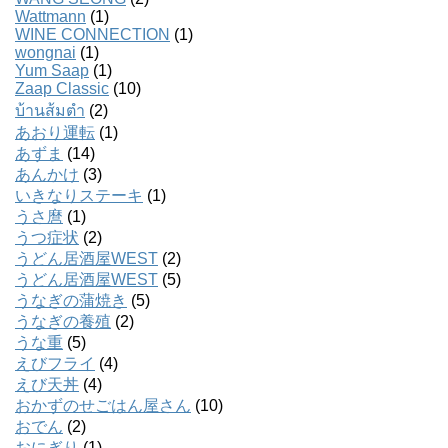
Wattmann
(1)
WINE CONNECTION
(1)
wongnai
(1)
Yum Saap
(1)
Zaap Classic
(10)
บ้านส้มตํา
(2)
あおり運転
(1)
あずま
(14)
あんかけ
(3)
いきなりステーキ
(1)
うさ麿
(1)
うつ症状
(2)
うどん居酒屋WEST
(2)
うどん居酒屋WEST
(5)
うなぎの蒲焼き
(5)
うなぎの養殖
(2)
うな重
(5)
えびフライ
(4)
えび天丼
(4)
おかずのせごはん屋さん
(10)
おでん
(2)
おにぎり
(1)