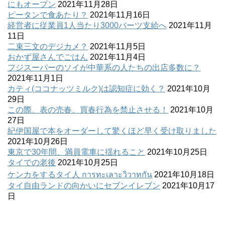
にもオープン
2021年11月28日
ピータンで食あたり？
2021年11月16日
経営者に従業員1人当たり3000バーツ支給へ
2021年11月
11日
二束三文のデジカメ？
2021年11月5日
おかず屋さんでごはん
2021年11月4日
フジスーパーのソイが中華系の人たちの出店多数に？
2021年11月1日
カティ(ココナッツミルク)は認知症に効く？
2021年10月
29日
この際、表の売春、買春行為を禁止させる！
2021年10月
27日
紀伊国屋で本をオーダーして驚くほど早く受け取りました
2021年10月26日
東京で30年間、満員電車に揺れること
2021年10月25日
タイでの老後
2021年10月25日
ケンカをするタイ人 การทะเลาะวิวาทกัน
2021年10月18日
タイ自由ランドの向かいにセブンイレブン
2021年10月17
日