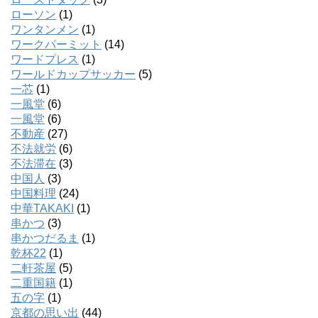
ローソン
(1)
ワンタンメン
(1)
ワークパーミット
(14)
ワードプレス
(1)
ワールドカップサッカー
(5)
一芯
(1)
一風堂
(6)
一風堂
(6)
不動産
(27)
不法就労
(6)
不法滞在
(3)
中国人
(3)
中国料理
(24)
中華TAKAKI
(1)
串かつ
(3)
串かつだるま
(1)
乾杯22
(1)
二軒茶屋
(5)
二重国籍
(1)
五の字
(1)
京都の思い出
(44)