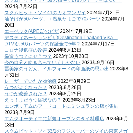
スクムビット・ソイ39の物件で279万バーツ～は安い！
2024年7月22日
スクムビット・ソイ41のカオマンガイ
2024年7月21日
油そばが50バーツ、＋温泉たまごで70バーツ
2024年7月
20日
エーペック(APEC)のビザ
2024年7月19日
デスティネーションビザ(Destination Thailand Visa
DTV)は50万バーツの保証金で5年？
2024年7月17日
コロナ後遺症の改善
2024年6月13日
偽造うつ？にせうつ？
2023年10月28日
今の自分と向き合っていくしかない
2023年9月16日
冨美家のうどん、イルフォードの印画紙の思い出
2023年8
月31日
レーザーでいたかゆ治療
2023年8月29日
うつがよくなった？
2023年8月28日
うつが改善された？
2023年8月25日
えっ！まだうつ症状なの？
2023年8月23日
エンポリアムのフードコートにミシュランの店が集結
2023年7月9日
エムクオーティエに新規オープンのタイ料理店
2023年6月
18日
スクムビット・ソイ33/1のフジスーパーのソイの東京メガ