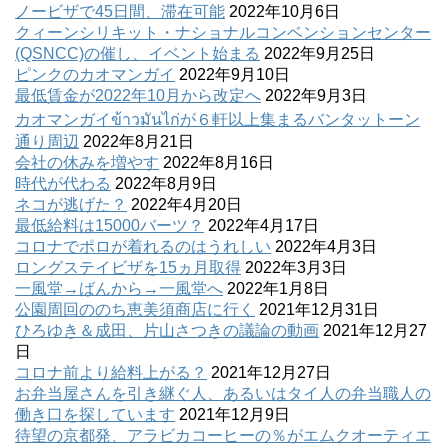
ノービザで45日間、滞在可能
2022年10月6日
クィーンシリキット・ナショナルコンベンションセンター
(QSNCC)の催し、イベント始まる
2022年9月25日
ピンクのカオマンガイ
2022年9月10日
最低賃金が2022年10月から改定へ
2022年9月3日
カオマンガイข้าวมันไก่が６軒以上集まるバンタットーン
通り周辺
2022年8月21日
会社の休みを増やす
2022年8月16日
時代が代わる
2022年8月9日
ネコが逃げた？
2022年4月20日
最低給料は15000バーツ？
2022年4月17日
コロナでポロが着れるのはうれしい
2022年4月3日
ロングステイビザを15ヵ月取得
2022年3月3日
一風堂→ばんから→一風堂へ
2022年1月8日
公園周回ののち恵美須商店に行く
2021年12月31日
ひろゆき＆成田、片山さつきの議論の動画
2021年12月27
日
コロナ前より給料上がる？
2021年12月27日
お弁当屋さんを引き継ぐ人、あるいはタイ人の弁当職人の
働き口を探しています
2021年12月9日
待望の京都発、アラビカコーヒーの％がエムクオーティエ