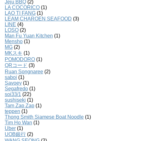
Jeju BBQ
(2)
LA COCORICO
(1)
LAO TI FANG
(1)
LEAM CHAROEN SEAFOOD
(3)
LINE
(4)
LOSO
(2)
Man Fu Yuan Kitchen
(1)
Mensho
(1)
MG
(2)
MKスキ
(1)
POMODORO
(1)
QRコード
(3)
Ruan Songnaree
(2)
saboi
(1)
Savoey
(1)
Segafredo
(1)
soi33/1
(22)
sushiseki
(1)
Tam Zap Zap
(1)
teppen
(1)
Thong Smith Siamese Boat Noodle
(1)
Tim Ho Wan
(1)
Uber
(1)
UOB銀行
(2)
WANG SEONG
(2)