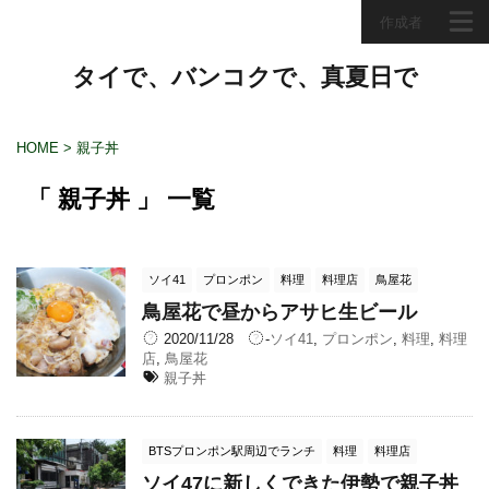
作成者
タイで、バンコクで、真夏日で
HOME
>
親子丼
「 親子丼 」 一覧
ソイ41
プロンポン
料理
料理店
鳥屋花
鳥屋花で昼からアサヒ生ビール
2020/11/28
-
ソイ41
,
プロンポン
,
料理
,
料理
店
,
鳥屋花
親子丼
BTSプロンポン駅周辺でランチ
料理
料理店
ソイ47に新しくできた伊勢で親子丼