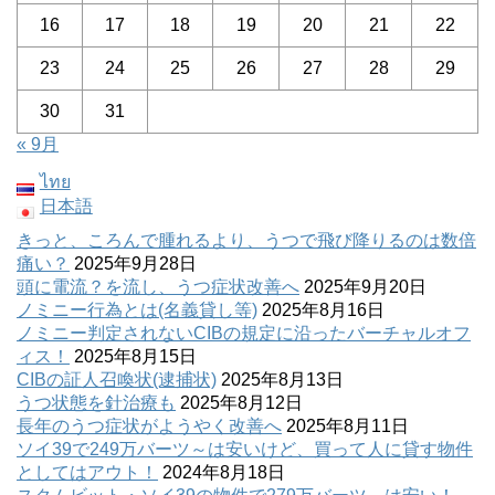
16
17
18
19
20
21
22
23
24
25
26
27
28
29
30
31
« 9月
ไทย
日本語
きっと、ころんで腫れるより、うつで飛び降りるのは数倍
痛い？
2025年9月28日
頭に電流？を流し、うつ症状改善へ
2025年9月20日
ノミニー行為とは(名義貸し等)
2025年8月16日
ノミニー判定されないCIBの規定に沿ったバーチャルオフ
ィス！
2025年8月15日
CIBの証人召喚状(逮捕状)
2025年8月13日
うつ状態を針治療も
2025年8月12日
長年のうつ症状がようやく改善へ
2025年8月11日
ソイ39で249万バーツ～は安いけど、買って人に貸す物件
としてはアウト！
2024年8月18日