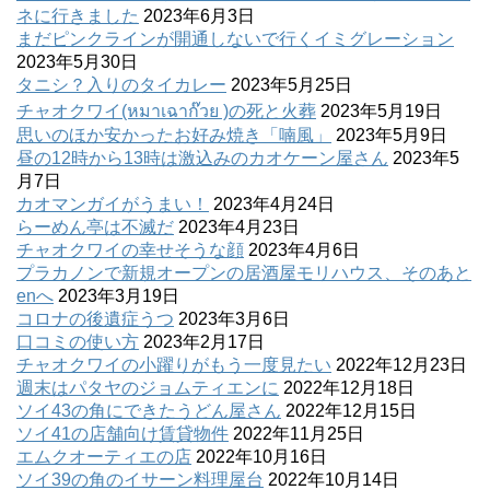
ネに行きました
2023年6月3日
まだピンクラインが開通しないで行くイミグレーション
2023年5月30日
タニシ？入りのタイカレー
2023年5月25日
チャオクワイ(หมาเฉาก๊วย )の死と火葬
2023年5月19日
思いのほか安かったお好み焼き「喃風」
2023年5月9日
昼の12時から13時は激込みのカオケーン屋さん
2023年5
月7日
カオマンガイがうまい！
2023年4月24日
らーめん亭は不滅だ
2023年4月23日
チャオクワイの幸せそうな顔
2023年4月6日
プラカノンで新規オープンの居酒屋モリハウス、そのあと
enへ
2023年3月19日
コロナの後遺症うつ
2023年3月6日
口コミの使い方
2023年2月17日
チャオクワイの小躍りがもう一度見たい
2022年12月23日
週末はパタヤのジョムティエンに
2022年12月18日
ソイ43の角にできたうどん屋さん
2022年12月15日
ソイ41の店舗向け賃貸物件
2022年11月25日
エムクオーティエの店
2022年10月16日
ソイ39の角のイサーン料理屋台
2022年10月14日