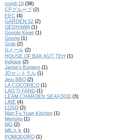
covid-19
(38)
CPグループ
(2)
EEC
(4)
GARDEN 52
(2)
GEDHAWA
(1)
Google Keep
(1)
Goong
(1)
Grab
(2)
Gメール
(2)
HOUSE OF BAK KUT TEH
(1)
Indique
(2)
Jamie's Burgers
(1)
JDセントラル
(1)
Jeju BBQ
(2)
LA COCORICO
(1)
LAO TI FANG
(1)
LEAM CHAROEN SEAFOOD
(3)
LINE
(4)
LOSO
(2)
Man Fu Yuan Kitchen
(1)
Mensho
(1)
MG
(2)
MKスキ
(1)
POMODORO
(1)