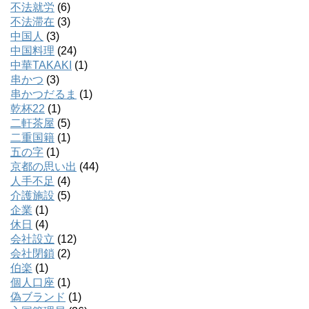
不法就労
(6)
不法滞在
(3)
中国人
(3)
中国料理
(24)
中華TAKAKI
(1)
串かつ
(3)
串かつだるま
(1)
乾杯22
(1)
二軒茶屋
(5)
二重国籍
(1)
五の字
(1)
京都の思い出
(44)
人手不足
(4)
介護施設
(5)
企業
(1)
休日
(4)
会社設立
(12)
会社閉鎖
(2)
伯楽
(1)
個人口座
(1)
偽ブランド
(1)