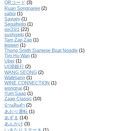
QRコード
(3)
Ruan Songnaree
(2)
saboi
(1)
Savoey
(1)
Segafredo
(1)
soi33/1
(22)
sushiseki
(1)
Tam Zap Zap
(1)
teppen
(1)
Thong Smith Siamese Boat Noodle
(1)
Tim Ho Wan
(1)
Uber
(1)
UOB銀行
(2)
WANG SEONG
(2)
Wattmann
(1)
WINE CONNECTION
(1)
wongnai
(1)
Yum Saap
(1)
Zaap Classic
(10)
บ้านส้มตํา
(2)
あおり運転
(1)
あずま
(14)
あんかけ
(3)
いきなりステーキ
(1)