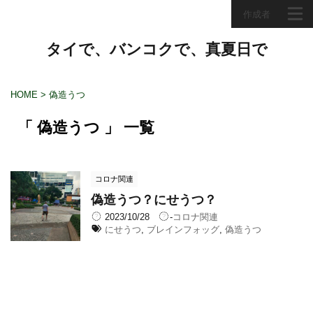
作成者
タイで、バンコクで、真夏日で
HOME
>
偽造うつ
「 偽造うつ 」 一覧
コロナ関連
偽造うつ？にせうつ？
2023/10/28
-
コロナ関連
にせうつ
,
ブレインフォッグ
,
偽造うつ