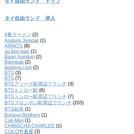
タイ自由ランド トップ
タイ自由ランド 求人
8番ラーメン
(2)
Andong Jjimdak
(1)
ARNO'S
(8)
au bon pain
(1)
Baan Somtum
(2)
Bibmbab
(2)
booking.com
(2)
BTS
(3)
BTS
(7)
BTSアソーク駅周辺でランチ
(3)
BTSトンロー駅
(6)
BTSトンロー駅周辺でランチ
(7)
BTSプロンポン駅周辺でランチ
(203)
BTS始発
(1)
Bulgogi Brothers
(1)
Cali-Mex
(1)
CHINGCHA CHARLEE
(1)
COCO壱番屋
(3)