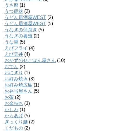
うさ麿
(1)
うつ症状
(2)
うどん居酒屋WEST
(2)
うどん居酒屋WEST
(5)
うなぎの蒲焼き
(5)
うなぎの養殖
(2)
うな重
(5)
えびフライ
(4)
えび天丼
(4)
おかずのせごはん屋さん
(10)
おでん
(2)
おにぎり
(1)
お好み焼き
(3)
お好み焼広島
(1)
お弁当屋さん
(5)
お茶
(2)
お金持ち
(3)
かしわ
(1)
からあげ
(5)
ぎっくり腰
(2)
くだもの
(2)