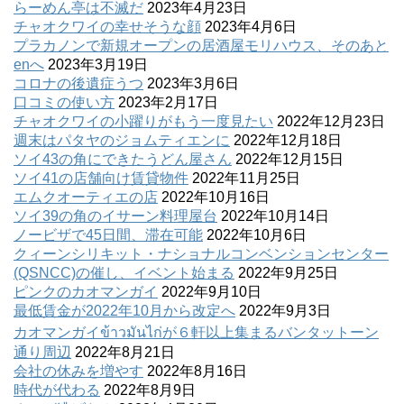
らーめん亭は不滅だ
2023年4月23日
チャオクワイの幸せそうな顔
2023年4月6日
プラカノンで新規オープンの居酒屋モリハウス、そのあと
enへ
2023年3月19日
コロナの後遺症うつ
2023年3月6日
口コミの使い方
2023年2月17日
チャオクワイの小躍りがもう一度見たい
2022年12月23日
週末はパタヤのジョムティエンに
2022年12月18日
ソイ43の角にできたうどん屋さん
2022年12月15日
ソイ41の店舗向け賃貸物件
2022年11月25日
エムクオーティエの店
2022年10月16日
ソイ39の角のイサーン料理屋台
2022年10月14日
ノービザで45日間、滞在可能
2022年10月6日
クィーンシリキット・ナショナルコンベンションセンター
(QSNCC)の催し、イベント始まる
2022年9月25日
ピンクのカオマンガイ
2022年9月10日
最低賃金が2022年10月から改定へ
2022年9月3日
カオマンガイข้าวมันไก่が６軒以上集まるバンタットーン
通り周辺
2022年8月21日
会社の休みを増やす
2022年8月16日
時代が代わる
2022年8月9日