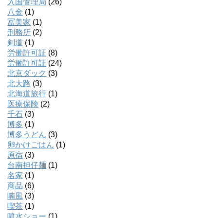
入国管理局
(26)
八金
(1)
冨美家
(1)
刑務所
(2)
剣道
(1)
労働許可証
(8)
労働許可証
(24)
北京ダック
(3)
北大路
(3)
北海道旅行
(1)
医療保険
(2)
千石
(3)
博多
(1)
博多うどん
(3)
卵かけごはん
(1)
原宿
(3)
台南担仔麺
(1)
名家
(1)
商品
(6)
喃風
(3)
喫茶
(1)
噴水ショー
(1)