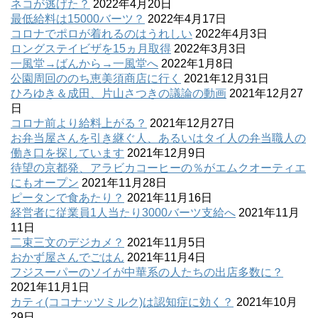
ネコが逃げた？
2022年4月20日
最低給料は15000バーツ？
2022年4月17日
コロナでポロが着れるのはうれしい
2022年4月3日
ロングステイビザを15ヵ月取得
2022年3月3日
一風堂→ばんから→一風堂へ
2022年1月8日
公園周回ののち恵美須商店に行く
2021年12月31日
ひろゆき＆成田、片山さつきの議論の動画
2021年12月27
日
コロナ前より給料上がる？
2021年12月27日
お弁当屋さんを引き継ぐ人、あるいはタイ人の弁当職人の
働き口を探しています
2021年12月9日
待望の京都発、アラビカコーヒーの％がエムクオーティエ
にもオープン
2021年11月28日
ピータンで食あたり？
2021年11月16日
経営者に従業員1人当たり3000バーツ支給へ
2021年11月
11日
二束三文のデジカメ？
2021年11月5日
おかず屋さんでごはん
2021年11月4日
フジスーパーのソイが中華系の人たちの出店多数に？
2021年11月1日
カティ(ココナッツミルク)は認知症に効く？
2021年10月
29日