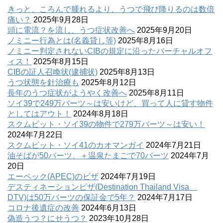
きっと、ころんで腫れるより、うつで飛び降りるのは数倍
痛い？
2025年9月28日
頭に電流？を流し、うつ症状改善へ
2025年9月20日
ノミニー行為とは(名義貸し等)
2025年8月16日
ノミニー判定されないCIBの規定に沿ったバーチャルオフ
ィス！
2025年8月15日
CIBの証人召喚状(逮捕状)
2025年8月13日
うつ状態を針治療も
2025年8月12日
長年のうつ症状がようやく改善へ
2025年8月11日
ソイ39で249万バーツ～は安いけど、買って人に貸す物件
としてはアウト！
2024年8月18日
スクムビット・ソイ39の物件で279万バーツ～は安い！
2024年7月22日
スクムビット・ソイ41のカオマンガイ
2024年7月21日
油そばが50バーツ、＋温泉たまごで70バーツ
2024年7月
20日
エーペック(APEC)のビザ
2024年7月19日
デスティネーションビザ(Destination Thailand Visa
DTV)は50万バーツの保証金で5年？
2024年7月17日
コロナ後遺症の改善
2024年6月13日
偽造うつ？にせうつ？
2023年10月28日