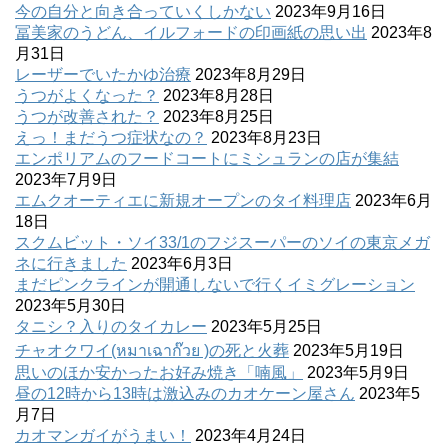
今の自分と向き合っていくしかない
2023年9月16日
冨美家のうどん、イルフォードの印画紙の思い出
2023年8
月31日
レーザーでいたかゆ治療
2023年8月29日
うつがよくなった？
2023年8月28日
うつが改善された？
2023年8月25日
えっ！まだうつ症状なの？
2023年8月23日
エンポリアムのフードコートにミシュランの店が集結
2023年7月9日
エムクオーティエに新規オープンのタイ料理店
2023年6月
18日
スクムビット・ソイ33/1のフジスーパーのソイの東京メガ
ネに行きました
2023年6月3日
まだピンクラインが開通しないで行くイミグレーション
2023年5月30日
タニシ？入りのタイカレー
2023年5月25日
チャオクワイ(หมาเฉาก๊วย )の死と火葬
2023年5月19日
思いのほか安かったお好み焼き「喃風」
2023年5月9日
昼の12時から13時は激込みのカオケーン屋さん
2023年5
月7日
カオマンガイがうまい！
2023年4月24日