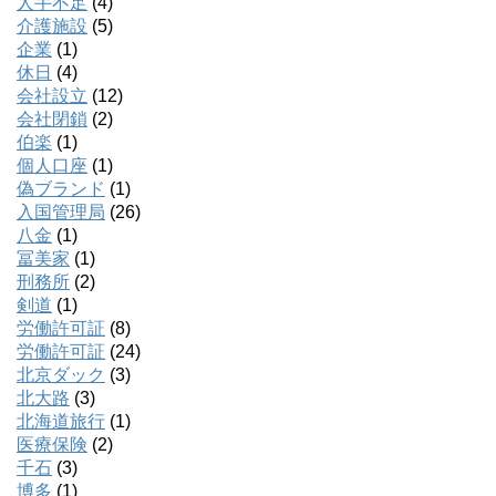
人手不足
(4)
介護施設
(5)
企業
(1)
休日
(4)
会社設立
(12)
会社閉鎖
(2)
伯楽
(1)
個人口座
(1)
偽ブランド
(1)
入国管理局
(26)
八金
(1)
冨美家
(1)
刑務所
(2)
剣道
(1)
労働許可証
(8)
労働許可証
(24)
北京ダック
(3)
北大路
(3)
北海道旅行
(1)
医療保険
(2)
千石
(3)
博多
(1)