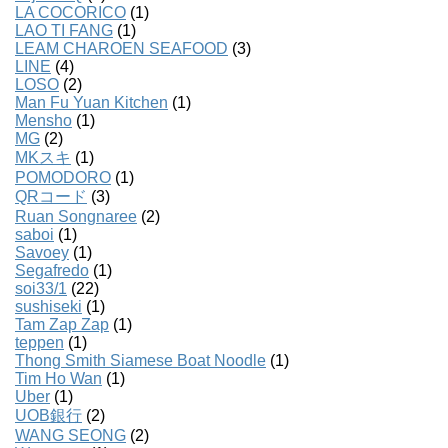
LA COCORICO
(1)
LAO TI FANG
(1)
LEAM CHAROEN SEAFOOD
(3)
LINE
(4)
LOSO
(2)
Man Fu Yuan Kitchen
(1)
Mensho
(1)
MG
(2)
MKスキ
(1)
POMODORO
(1)
QRコード
(3)
Ruan Songnaree
(2)
saboi
(1)
Savoey
(1)
Segafredo
(1)
soi33/1
(22)
sushiseki
(1)
Tam Zap Zap
(1)
teppen
(1)
Thong Smith Siamese Boat Noodle
(1)
Tim Ho Wan
(1)
Uber
(1)
UOB銀行
(2)
WANG SEONG
(2)