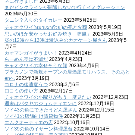
ネに行きました
2023年6月3日
まだピンクラインが開通しないで行くイミグレーション
2023年5月30日
タニシ？入りのタイカレー
2023年5月25日
チャオクワイ(หมาเฉาก๊วย )の死と火葬
2023年5月19日
思いのほか安かったお好み焼き「喃風」
2023年5月9日
昼の12時から13時は激込みのカオケーン屋さん
2023年5
月7日
カオマンガイがうまい！
2023年4月24日
らーめん亭は不滅だ
2023年4月23日
チャオクワイの幸せそうな顔
2023年4月6日
プラカノンで新規オープンの居酒屋モリハウス、そのあと
enへ
2023年3月19日
コロナの後遺症うつ
2023年3月6日
口コミの使い方
2023年2月17日
チャオクワイの小躍りがもう一度見たい
2022年12月23日
週末はパタヤのジョムティエンに
2022年12月18日
ソイ43の角にできたうどん屋さん
2022年12月15日
ソイ41の店舗向け賃貸物件
2022年11月25日
エムクオーティエの店
2022年10月16日
ソイ39の角のイサーン料理屋台
2022年10月14日