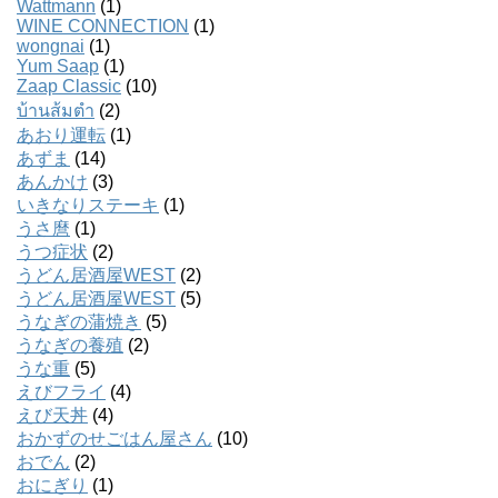
Wattmann
(1)
WINE CONNECTION
(1)
wongnai
(1)
Yum Saap
(1)
Zaap Classic
(10)
บ้านส้มตํา
(2)
あおり運転
(1)
あずま
(14)
あんかけ
(3)
いきなりステーキ
(1)
うさ麿
(1)
うつ症状
(2)
うどん居酒屋WEST
(2)
うどん居酒屋WEST
(5)
うなぎの蒲焼き
(5)
うなぎの養殖
(2)
うな重
(5)
えびフライ
(4)
えび天丼
(4)
おかずのせごはん屋さん
(10)
おでん
(2)
おにぎり
(1)