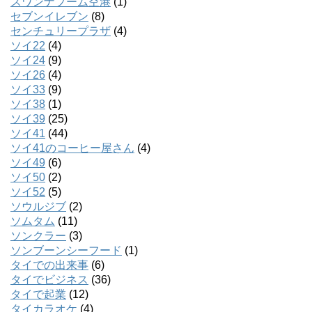
スワンナプーム空港
(1)
セブンイレブン
(8)
センチュリープラザ
(4)
ソイ22
(4)
ソイ24
(9)
ソイ26
(4)
ソイ33
(9)
ソイ38
(1)
ソイ39
(25)
ソイ41
(44)
ソイ41のコーヒー屋さん
(4)
ソイ49
(6)
ソイ50
(2)
ソイ52
(5)
ソウルジブ
(2)
ソムタム
(11)
ソンクラー
(3)
ソンブーンシーフード
(1)
タイでの出来事
(6)
タイでビジネス
(36)
タイで起業
(12)
タイカラオケ
(4)