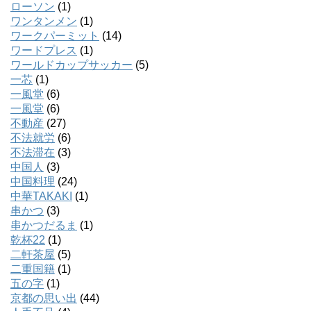
ローソン
(1)
ワンタンメン
(1)
ワークパーミット
(14)
ワードプレス
(1)
ワールドカップサッカー
(5)
一芯
(1)
一風堂
(6)
一風堂
(6)
不動産
(27)
不法就労
(6)
不法滞在
(3)
中国人
(3)
中国料理
(24)
中華TAKAKI
(1)
串かつ
(3)
串かつだるま
(1)
乾杯22
(1)
二軒茶屋
(5)
二重国籍
(1)
五の字
(1)
京都の思い出
(44)