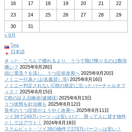
16
17
18
19
20
21
22
23
24
25
26
27
28
29
30
31
« 9月
ไทย
日本語
きっと、ころんで腫れるより、うつで飛び降りるのは数倍
痛い？
2025年9月28日
頭に電流？を流し、うつ症状改善へ
2025年9月20日
ノミニー行為とは(名義貸し等)
2025年8月16日
ノミニー判定されないCIBの規定に沿ったバーチャルオフ
ィス！
2025年8月15日
CIBの証人召喚状(逮捕状)
2025年8月13日
うつ状態を針治療も
2025年8月12日
長年のうつ症状がようやく改善へ
2025年8月11日
ソイ39で249万バーツ～は安いけど、買って人に貸す物件
としてはアウト！
2024年8月18日
スクムビット・ソイ39の物件で279万バーツ～は安い！