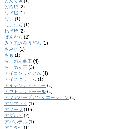
とんてき
(1)
どろ焼
(2)
なぎ屋
(1)
なし
(1)
にしむら
(1)
ねぎ焼
(2)
ばんから
(2)
みそ煮込みうどん
(1)
もみじ
(1)
もも
(1)
らーめん亀王
(4)
らーめん亭
(3)
アイコンサイアム
(4)
アイスクリーム
(1)
アイデンティティー
(1)
アウトレットモール
(1)
アジアハーブアソシエーション
(1)
アジフライ
(1)
アソーク
(10)
アダルト
(2)
アパホテル
(1)
アユタヤ
(1)