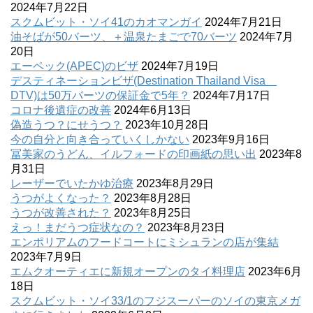
2024年7月22日
スクムビット・ソイ41のカオマンガイ
2024年7月21日
油そばが50バーツ、＋温泉たまごで70バーツ
2024年7月
20日
エーペック(APEC)のビザ
2024年7月19日
デスティネーションビザ(Destination Thailand Visa
DTV)は50万バーツの保証金で5年？
2024年7月17日
コロナ後遺症の改善
2024年6月13日
偽造うつ？にせうつ？
2023年10月28日
今の自分と向き合っていくしかない
2023年9月16日
冨美家のうどん、イルフォードの印画紙の思い出
2023年8
月31日
レーザーでいたかゆ治療
2023年8月29日
うつがよくなった？
2023年8月28日
うつが改善された？
2023年8月25日
えっ！まだうつ症状なの？
2023年8月23日
エンポリアムのフードコートにミシュランの店が集結
2023年7月9日
エムクオーティエに新規オープンのタイ料理店
2023年6月
18日
スクムビット・ソイ33/1のフジスーパーのソイの東京メガ