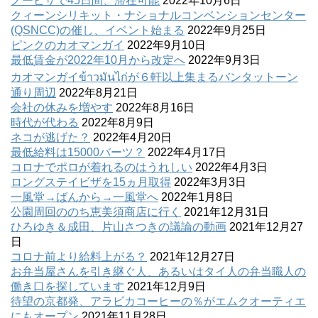
ノービザで45日間、滞在可能
2022年10月6日
クィーンシリキット・ナショナルコンベンションセンター
(QSNCC)の催し、イベント始まる
2022年9月25日
ピンクのカオマンガイ
2022年9月10日
最低賃金が2022年10月から改定へ
2022年9月3日
カオマンガイข้าวมันไก่が６軒以上集まるバンタットーン
通り周辺
2022年8月21日
会社の休みを増やす
2022年8月16日
時代が代わる
2022年8月9日
ネコが逃げた？
2022年4月20日
最低給料は15000バーツ？
2022年4月17日
コロナでポロが着れるのはうれしい
2022年4月3日
ロングステイビザを15ヵ月取得
2022年3月3日
一風堂→ばんから→一風堂へ
2022年1月8日
公園周回ののち恵美須商店に行く
2021年12月31日
ひろゆき＆成田、片山さつきの議論の動画
2021年12月27
日
コロナ前より給料上がる？
2021年12月27日
お弁当屋さんを引き継ぐ人、あるいはタイ人の弁当職人の
働き口を探しています
2021年12月9日
待望の京都発、アラビカコーヒーの％がエムクオーティエ
にもオープン
2021年11月28日