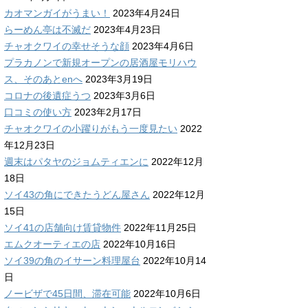
カオマンガイがうまい！
2023年4月24日
らーめん亭は不滅だ
2023年4月23日
チャオクワイの幸せそうな顔
2023年4月6日
プラカノンで新規オープンの居酒屋モリハウ
ス、そのあとenへ
2023年3月19日
コロナの後遺症うつ
2023年3月6日
口コミの使い方
2023年2月17日
チャオクワイの小躍りがもう一度見たい
2022
年12月23日
週末はパタヤのジョムティエンに
2022年12月
18日
ソイ43の角にできたうどん屋さん
2022年12月
15日
ソイ41の店舗向け賃貸物件
2022年11月25日
エムクオーティエの店
2022年10月16日
ソイ39の角のイサーン料理屋台
2022年10月14
日
ノービザで45日間、滞在可能
2022年10月6日