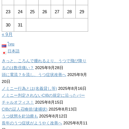
23
24
25
26
27
28
29
30
31
« 9月
ไทย
日本語
きっと、ころんで腫れるより、うつで飛び降り
るのは数倍痛い？
2025年9月28日
頭に電流？を流し、うつ症状改善へ
2025年9月
20日
ノミニー行為とは(名義貸し等)
2025年8月16日
ノミニー判定されないCIBの規定に沿ったバー
チャルオフィス！
2025年8月15日
CIBの証人召喚状(逮捕状)
2025年8月13日
うつ状態を針治療も
2025年8月12日
長年のうつ症状がようやく改善へ
2025年8月11