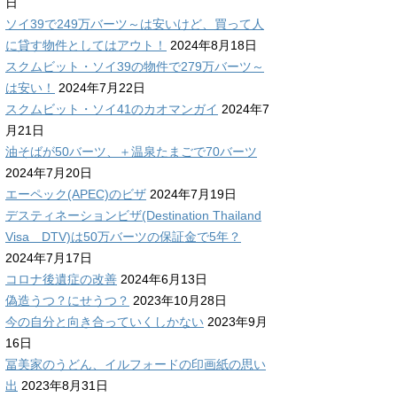
日
ソイ39で249万バーツ～は安いけど、買って人
に貸す物件としてはアウト！
2024年8月18日
スクムビット・ソイ39の物件で279万バーツ～
は安い！
2024年7月22日
スクムビット・ソイ41のカオマンガイ
2024年7
月21日
油そばが50バーツ、＋温泉たまごで70バーツ
2024年7月20日
エーペック(APEC)のビザ
2024年7月19日
デスティネーションビザ(Destination Thailand
Visa DTV)は50万バーツの保証金で5年？
2024年7月17日
コロナ後遺症の改善
2024年6月13日
偽造うつ？にせうつ？
2023年10月28日
今の自分と向き合っていくしかない
2023年9月
16日
冨美家のうどん、イルフォードの印画紙の思い
出
2023年8月31日