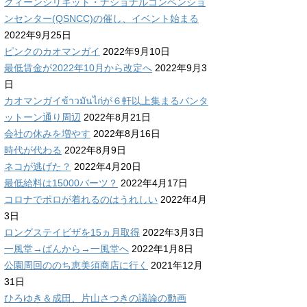
クィーンシリキット・ナショナルコンベンショ
ンセンター(QSNCC)の催し、イベント始まる
2022年9月25日
ピンクのカオマンガイ
2022年9月10日
最低賃金が2022年10月から改定へ
2022年9月3
日
カオマンガイข้าวมันไก่が６軒以上集まるバンタ
ットーン通り周辺
2022年8月21日
会社の休みを増やす
2022年8月16日
時代が代わる
2022年8月9日
ネコが逃げた？
2022年4月20日
最低給料は15000バーツ？
2022年4月17日
コロナでポロが着れるのはうれしい
2022年4月
3日
ロングステイビザを15ヵ月取得
2022年3月3日
一風堂→ばんから→一風堂へ
2022年1月8日
公園周回ののち恵美須商店に行く
2021年12月
31日
ひろゆき＆成田、片山さつきの議論の動画