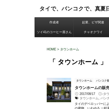
タイで、バンコクで、真夏
作成者
起業、ビザ関連
ソイ41のコーヒー屋さん
チャオクワイ
HOME
>
タウンホーム
「 タウンホーム 」
タウンホーム
バンコク
タウンホームの販売
2017/08/17
-
タ
タウンホーム
,
バン
タイのデベロッパーによ
の建物、いわゆる 一軒家