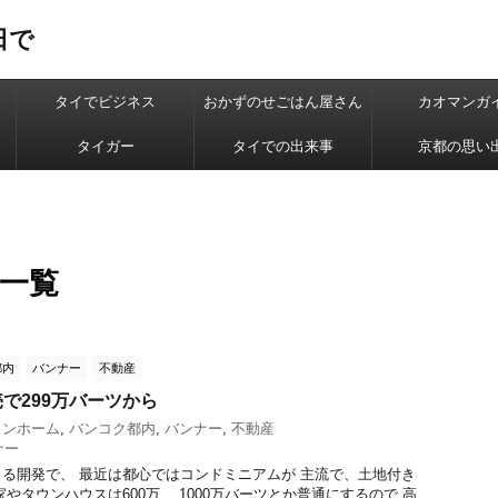
日で
タイでビジネス
おかずのせごはん屋さん
カオマンガ
タイガー
タイでの出来事
京都の思い
 一覧
都内
バンナー
不動産
で299万バーツから
ウンホーム
,
バンコク都内
,
バンナー
,
不動産
ナー
る開発で、 最近は都心ではコンドミニアムが 主流で、土地付き
やタウンハウスは600万、 1000万バーツとか普通にするので 高