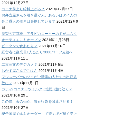
2021年12月27日
コロナ前より給料上がる？
2021年12月27日
お弁当屋さんを引き継ぐ人、あるいはタイ人の
弁当職人の働き口を探しています
2021年12月9
日
待望の京都発、アラビカコーヒーの％がエムク
オーティエにもオープン
2021年11月28日
ピータンで食あたり？
2021年11月16日
経営者に従業員1人当たり3000バーツ支給へ
2021年11月11日
二束三文のデジカメ？
2021年11月5日
おかず屋さんでごはん
2021年11月4日
フジスーパーのソイが中華系の人たちの出店多
数に？
2021年11月1日
カティ(ココナッツミルク)は認知症に効く？
2021年10月29日
この際、表の売春、買春行為を禁止させる！
2021年10月27日
紀伊国屋で本をオーダーして驚くほど早く受け