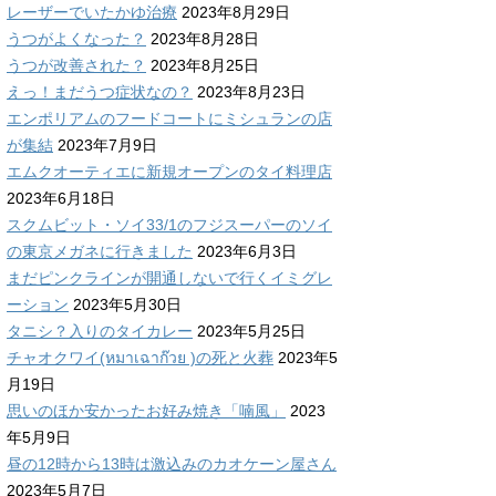
レーザーでいたかゆ治療
2023年8月29日
うつがよくなった？
2023年8月28日
うつが改善された？
2023年8月25日
えっ！まだうつ症状なの？
2023年8月23日
エンポリアムのフードコートにミシュランの店
が集結
2023年7月9日
エムクオーティエに新規オープンのタイ料理店
2023年6月18日
スクムビット・ソイ33/1のフジスーパーのソイ
の東京メガネに行きました
2023年6月3日
まだピンクラインが開通しないで行くイミグレ
ーション
2023年5月30日
タニシ？入りのタイカレー
2023年5月25日
チャオクワイ(หมาเฉาก๊วย )の死と火葬
2023年5
月19日
思いのほか安かったお好み焼き「喃風」
2023
年5月9日
昼の12時から13時は激込みのカオケーン屋さん
2023年5月7日