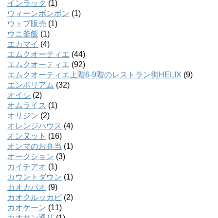
インラック
(1)
ウィーンボンボン
(1)
ウェブ販売
(1)
ウニ釜飯
(1)
エカマイ
(4)
エムクオーティエ
(44)
エムクオーティエ
(92)
エムクオーティエ上階6-9階のレストラン街HELIX
(9)
エンポリアム
(32)
オイシ
(2)
オムライス
(1)
オリジン
(2)
オレンジハウス
(4)
オンヌット
(16)
オンマのお弁当
(1)
オークション
(3)
カイチアオ
(1)
カウントダウン
(1)
カオカパオ
(9)
カオクルッカピ
(2)
カオケーン
(11)
カオサン通り
(1)