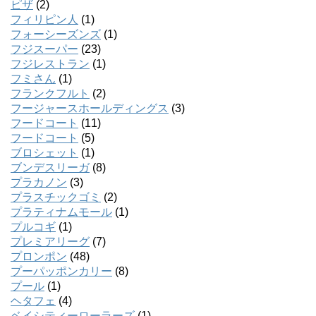
ピザ
(2)
フィリピン人
(1)
フォーシーズンズ
(1)
フジスーパー
(23)
フジレストラン
(1)
フミさん
(1)
フランクフルト
(2)
フージャースホールディングス
(3)
フードコート
(11)
フードコート
(5)
ブロシェット
(1)
ブンデスリーガ
(8)
プラカノン
(3)
プラスチックゴミ
(2)
プラティナムモール
(1)
プルコギ
(1)
プレミアリーグ
(7)
プロンポン
(48)
プーパッポンカリー
(8)
プール
(1)
ヘタフェ
(4)
ベイシティーローラーズ
(1)