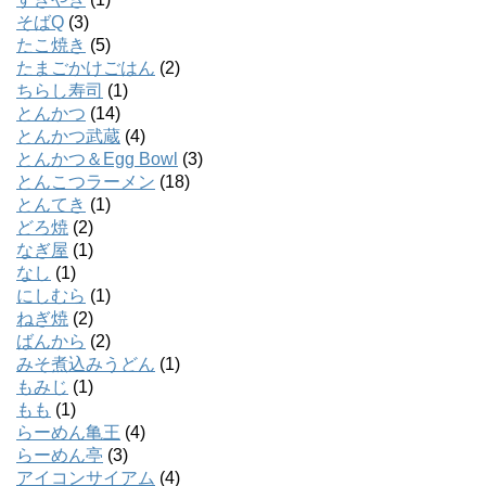
そばQ
(3)
たこ焼き
(5)
たまごかけごはん
(2)
ちらし寿司
(1)
とんかつ
(14)
とんかつ武蔵
(4)
とんかつ＆Egg Bowl
(3)
とんこつラーメン
(18)
とんてき
(1)
どろ焼
(2)
なぎ屋
(1)
なし
(1)
にしむら
(1)
ねぎ焼
(2)
ばんから
(2)
みそ煮込みうどん
(1)
もみじ
(1)
もも
(1)
らーめん亀王
(4)
らーめん亭
(3)
アイコンサイアム
(4)