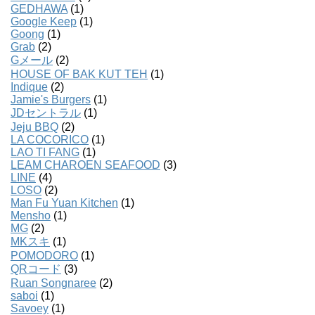
GEDHAWA
(1)
Google Keep
(1)
Goong
(1)
Grab
(2)
Gメール
(2)
HOUSE OF BAK KUT TEH
(1)
Indique
(2)
Jamie's Burgers
(1)
JDセントラル
(1)
Jeju BBQ
(2)
LA COCORICO
(1)
LAO TI FANG
(1)
LEAM CHAROEN SEAFOOD
(3)
LINE
(4)
LOSO
(2)
Man Fu Yuan Kitchen
(1)
Mensho
(1)
MG
(2)
MKスキ
(1)
POMODORO
(1)
QRコード
(3)
Ruan Songnaree
(2)
saboi
(1)
Savoey
(1)