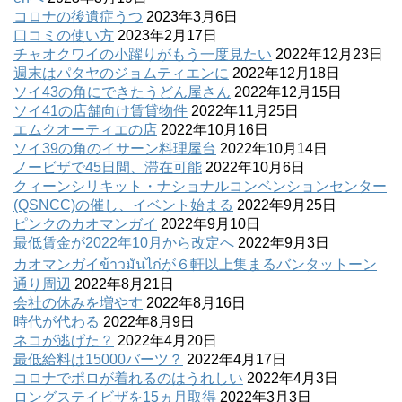
コロナの後遺症うつ
2023年3月6日
口コミの使い方
2023年2月17日
チャオクワイの小躍りがもう一度見たい
2022年12月23日
週末はパタヤのジョムティエンに
2022年12月18日
ソイ43の角にできたうどん屋さん
2022年12月15日
ソイ41の店舗向け賃貸物件
2022年11月25日
エムクオーティエの店
2022年10月16日
ソイ39の角のイサーン料理屋台
2022年10月14日
ノービザで45日間、滞在可能
2022年10月6日
クィーンシリキット・ナショナルコンベンションセンター
(QSNCC)の催し、イベント始まる
2022年9月25日
ピンクのカオマンガイ
2022年9月10日
最低賃金が2022年10月から改定へ
2022年9月3日
カオマンガイข้าวมันไก่が６軒以上集まるバンタットーン
通り周辺
2022年8月21日
会社の休みを増やす
2022年8月16日
時代が代わる
2022年8月9日
ネコが逃げた？
2022年4月20日
最低給料は15000バーツ？
2022年4月17日
コロナでポロが着れるのはうれしい
2022年4月3日
ロングステイビザを15ヵ月取得
2022年3月3日