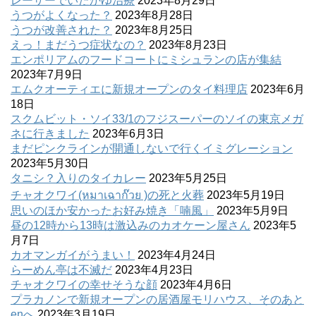
レーザーでいたかゆ治療
2023年8月29日
うつがよくなった？
2023年8月28日
うつが改善された？
2023年8月25日
えっ！まだうつ症状なの？
2023年8月23日
エンポリアムのフードコートにミシュランの店が集結
2023年7月9日
エムクオーティエに新規オープンのタイ料理店
2023年6月
18日
スクムビット・ソイ33/1のフジスーパーのソイの東京メガ
ネに行きました
2023年6月3日
まだピンクラインが開通しないで行くイミグレーション
2023年5月30日
タニシ？入りのタイカレー
2023年5月25日
チャオクワイ(หมาเฉาก๊วย )の死と火葬
2023年5月19日
思いのほか安かったお好み焼き「喃風」
2023年5月9日
昼の12時から13時は激込みのカオケーン屋さん
2023年5
月7日
カオマンガイがうまい！
2023年4月24日
らーめん亭は不滅だ
2023年4月23日
チャオクワイの幸せそうな顔
2023年4月6日
プラカノンで新規オープンの居酒屋モリハウス、そのあと
enへ
2023年3月19日