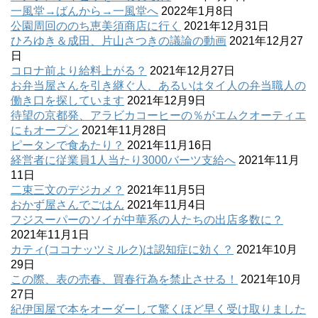
一風堂→ばんから→一風堂へ
2022年1月8日
公園周回ののち恵美須商店に行く
2021年12月31日
ひろゆき＆成田、片山さつきの議論の動画
2021年12月27
日
コロナ前より給料上がる？
2021年12月27日
お弁当屋さんを引き継ぐ人、あるいはタイ人の弁当職人の
働き口を探しています
2021年12月9日
待望の京都発、アラビカコーヒーの％がエムクオーティエ
にもオープン
2021年11月28日
ピータンで食あたり？
2021年11月16日
経営者に従業員1人当たり3000バーツ支給へ
2021年11月
11日
二束三文のデジカメ？
2021年11月5日
おかず屋さんでごはん
2021年11月4日
フジスーパーのソイが中華系の人たちの出店多数に？
2021年11月1日
カティ(ココナッツミルク)は認知症に効く？
2021年10月
29日
この際、表の売春、買春行為を禁止させる！
2021年10月
27日
紀伊国屋で本をオーダーして驚くほど早く受け取りました