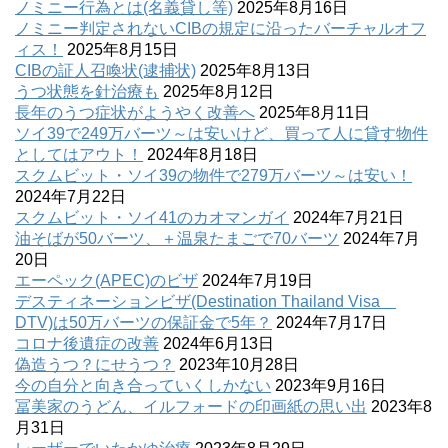
ノミニー行為とは(名義貸し等)
2025年8月16日
ノミニー判定されないCIBの規定に沿ったバーチャルオフ
ィス！
2025年8月15日
CIBの証人召喚状(逮捕状)
2025年8月13日
うつ状態を針治療も
2025年8月12日
長年のうつ症状がようやく改善へ
2025年8月11日
ソイ39で249万バーツ～は安いけど、買って人に貸す物件
としてはアウト！
2024年8月18日
スクムビット・ソイ39の物件で279万バーツ～は安い！
2024年7月22日
スクムビット・ソイ41のカオマンガイ
2024年7月21日
油そばが50バーツ、＋温泉たまごで70バーツ
2024年7月
20日
エーペック(APEC)のビザ
2024年7月19日
デスティネーションビザ(Destination Thailand Visa
DTV)は50万バーツの保証金で5年？
2024年7月17日
コロナ後遺症の改善
2024年6月13日
偽造うつ？にせうつ？
2023年10月28日
今の自分と向き合っていくしかない
2023年9月16日
冨美家のうどん、イルフォードの印画紙の思い出
2023年8
月31日