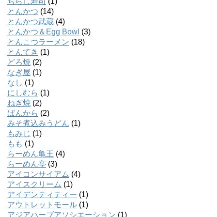
ちらし寿司
(1)
とんかつ
(14)
とんかつ武蔵
(4)
とんかつ＆Egg Bowl
(3)
とんこつラーメン
(18)
とんてき
(1)
どろ焼
(2)
なぎ屋
(1)
なし
(1)
にしむら
(1)
ねぎ焼
(2)
ばんから
(2)
みそ煮込みうどん
(1)
もみじ
(1)
もも
(1)
らーめん亀王
(4)
らーめん亭
(3)
アイコンサイアム
(4)
アイスクリーム
(1)
アイデンティティー
(1)
アウトレットモール
(1)
アジアハーブアソシエーション
(1)