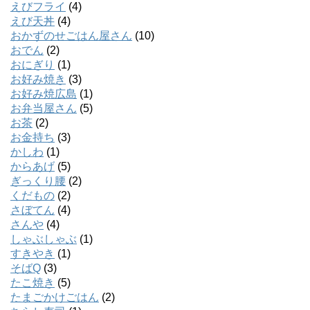
えびフライ
(4)
えび天丼
(4)
おかずのせごはん屋さん
(10)
おでん
(2)
おにぎり
(1)
お好み焼き
(3)
お好み焼広島
(1)
お弁当屋さん
(5)
お茶
(2)
お金持ち
(3)
かしわ
(1)
からあげ
(5)
ぎっくり腰
(2)
くだもの
(2)
さぼてん
(4)
さんや
(4)
しゃぶしゃぶ
(1)
すきやき
(1)
そばQ
(3)
たこ焼き
(5)
たまごかけごはん
(2)