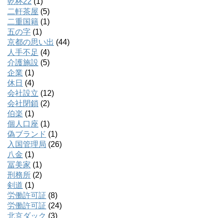
乾杯22
(1)
二軒茶屋
(5)
二重国籍
(1)
五の字
(1)
京都の思い出
(44)
人手不足
(4)
介護施設
(5)
企業
(1)
休日
(4)
会社設立
(12)
会社閉鎖
(2)
伯楽
(1)
個人口座
(1)
偽ブランド
(1)
入国管理局
(26)
八金
(1)
冨美家
(1)
刑務所
(2)
剣道
(1)
労働許可証
(8)
労働許可証
(24)
北京ダック
(3)