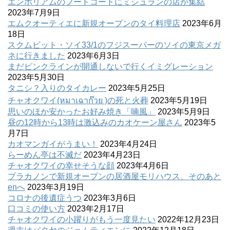
エンポリアムのフードコートにミシュランの店が集結
2023年7月9日
エムクオーティエに新規オープンのタイ料理店
2023年6月
18日
スクムビット・ソイ33/1のフジスーパーのソイの東京メガ
ネに行きました
2023年6月3日
まだピンクラインが開通しないで行くイミグレーション
2023年5月30日
タニシ？入りのタイカレー
2023年5月25日
チャオクワイ(หมาเฉาก๊วย )の死と火葬
2023年5月19日
思いのほか安かったお好み焼き「喃風」
2023年5月9日
昼の12時から13時は激込みのカオケーン屋さん
2023年5
月7日
カオマンガイがうまい！
2023年4月24日
らーめん亭は不滅だ
2023年4月23日
チャオクワイの幸せそうな顔
2023年4月6日
プラカノンで新規オープンの居酒屋モリハウス、そのあと
enへ
2023年3月19日
コロナの後遺症うつ
2023年3月6日
口コミの使い方
2023年2月17日
チャオクワイの小躍りがもう一度見たい
2022年12月23日