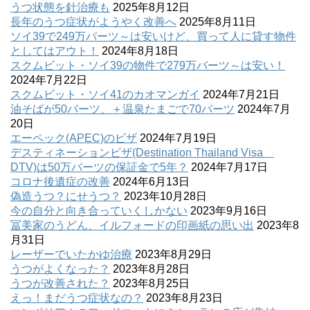
うつ状態を針治療も
2025年8月12日
長年のうつ症状がようやく改善へ
2025年8月11日
ソイ39で249万バーツ～は安いけど、買って人に貸す物件
としてはアウト！
2024年8月18日
スクムビット・ソイ39の物件で279万バーツ～は安い！
2024年7月22日
スクムビット・ソイ41のカオマンガイ
2024年7月21日
油そばが50バーツ、＋温泉たまごで70バーツ
2024年7月
20日
エーペック(APEC)のビザ
2024年7月19日
デスティネーションビザ(Destination Thailand Visa
DTV)は50万バーツの保証金で5年？
2024年7月17日
コロナ後遺症の改善
2024年6月13日
偽造うつ？にせうつ？
2023年10月28日
今の自分と向き合っていくしかない
2023年9月16日
冨美家のうどん、イルフォードの印画紙の思い出
2023年8
月31日
レーザーでいたかゆ治療
2023年8月29日
うつがよくなった？
2023年8月28日
うつが改善された？
2023年8月25日
えっ！まだうつ症状なの？
2023年8月23日