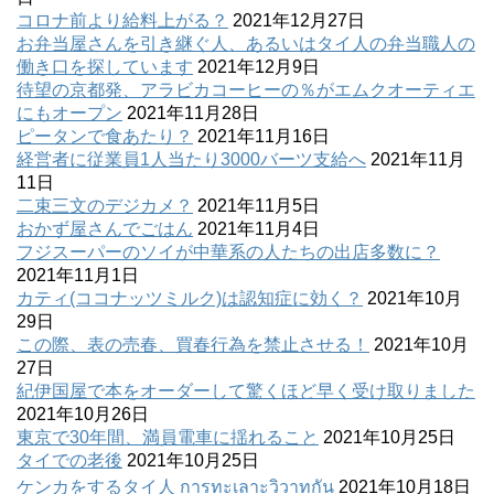
コロナ前より給料上がる？
2021年12月27日
お弁当屋さんを引き継ぐ人、あるいはタイ人の弁当職人の
働き口を探しています
2021年12月9日
待望の京都発、アラビカコーヒーの％がエムクオーティエ
にもオープン
2021年11月28日
ピータンで食あたり？
2021年11月16日
経営者に従業員1人当たり3000バーツ支給へ
2021年11月
11日
二束三文のデジカメ？
2021年11月5日
おかず屋さんでごはん
2021年11月4日
フジスーパーのソイが中華系の人たちの出店多数に？
2021年11月1日
カティ(ココナッツミルク)は認知症に効く？
2021年10月
29日
この際、表の売春、買春行為を禁止させる！
2021年10月
27日
紀伊国屋で本をオーダーして驚くほど早く受け取りました
2021年10月26日
東京で30年間、満員電車に揺れること
2021年10月25日
タイでの老後
2021年10月25日
ケンカをするタイ人 การทะเลาะวิวาทกัน
2021年10月18日