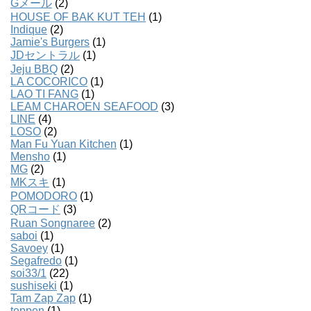
Gメール
(2)
HOUSE OF BAK KUT TEH
(1)
Indique
(2)
Jamie's Burgers
(1)
JDセントラル
(1)
Jeju BBQ
(2)
LA COCORICO
(1)
LAO TI FANG
(1)
LEAM CHAROEN SEAFOOD
(3)
LINE
(4)
LOSO
(2)
Man Fu Yuan Kitchen
(1)
Mensho
(1)
MG
(2)
MKスキ
(1)
POMODORO
(1)
QRコード
(3)
Ruan Songnaree
(2)
saboi
(1)
Savoey
(1)
Segafredo
(1)
soi33/1
(22)
sushiseki
(1)
Tam Zap Zap
(1)
teppen
(1)