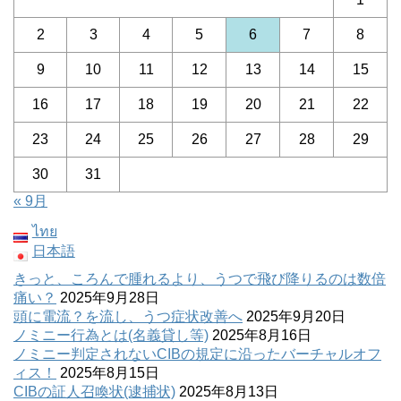
2
3
4
5
6
7
8
9
10
11
12
13
14
15
16
17
18
19
20
21
22
23
24
25
26
27
28
29
30
31
« 9月
ไทย
日本語
きっと、ころんで腫れるより、うつで飛び降りるのは数倍
痛い？
2025年9月28日
頭に電流？を流し、うつ症状改善へ
2025年9月20日
ノミニー行為とは(名義貸し等)
2025年8月16日
ノミニー判定されないCIBの規定に沿ったバーチャルオフ
ィス！
2025年8月15日
CIBの証人召喚状(逮捕状)
2025年8月13日