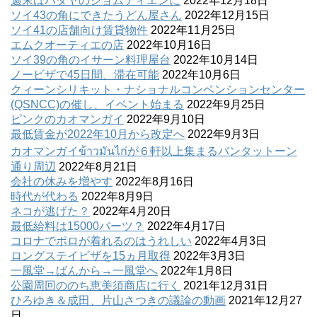
週末はパタヤのジョムティエンに
2022年12月18日
ソイ43の角にできたうどん屋さん
2022年12月15日
ソイ41の店舗向け賃貸物件
2022年11月25日
エムクオーティエの店
2022年10月16日
ソイ39の角のイサーン料理屋台
2022年10月14日
ノービザで45日間、滞在可能
2022年10月6日
クィーンシリキット・ナショナルコンベンションセンター
(QSNCC)の催し、イベント始まる
2022年9月25日
ピンクのカオマンガイ
2022年9月10日
最低賃金が2022年10月から改定へ
2022年9月3日
カオマンガイข้าวมันไก่が６軒以上集まるバンタットーン
通り周辺
2022年8月21日
会社の休みを増やす
2022年8月16日
時代が代わる
2022年8月9日
ネコが逃げた？
2022年4月20日
最低給料は15000バーツ？
2022年4月17日
コロナでポロが着れるのはうれしい
2022年4月3日
ロングステイビザを15ヵ月取得
2022年3月3日
一風堂→ばんから→一風堂へ
2022年1月8日
公園周回ののち恵美須商店に行く
2021年12月31日
ひろゆき＆成田、片山さつきの議論の動画
2021年12月27
日