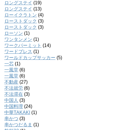
ロングステイ
(19)
ロングステイ
(13)
ローイクラトン
(4)
ローストダック
(3)
ローストダック
(3)
ローソン
(1)
ワンタンメン
(1)
ワークパーミット
(14)
ワードプレス
(1)
ワールドカップサッカー
(5)
一芯
(1)
一風堂
(6)
一風堂
(6)
不動産
(27)
不法就労
(6)
不法滞在
(3)
中国人
(3)
中国料理
(24)
中華TAKAKI
(1)
串かつ
(3)
串かつだるま
(1)