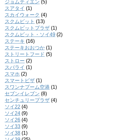
ジョムティエン
(5)
スアタイ
(1)
スカイウォーク
(4)
スクムビット
(13)
スクムビットプラザ
(1)
スクムビット・ソイ49
(2)
ステーキ
(16)
ステーキおおつか
(1)
ストリートフード
(5)
ストロー
(2)
スパライ
(1)
スマホ
(2)
スマートビザ
(1)
スワンナプーム空港
(1)
セブンイレブン
(8)
センチュリープラザ
(4)
ソイ22
(4)
ソイ24
(9)
ソイ26
(4)
ソイ33
(9)
ソイ38
(1)
ソイ39
(25)