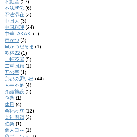
不動産
(27)
不法就労
(6)
不法滞在
(3)
中国人
(3)
中国料理
(24)
中華TAKAKI
(1)
串かつ
(3)
串かつだるま
(1)
乾杯22
(1)
二軒茶屋
(5)
二重国籍
(1)
五の字
(1)
京都の思い出
(44)
人手不足
(4)
介護施設
(5)
企業
(1)
休日
(4)
会社設立
(12)
会社閉鎖
(2)
伯楽
(1)
個人口座
(1)
偽ブランド
(1)