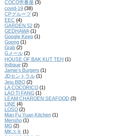
COCO壱番屋
(3)
covid-19
(38)
CPグループ
(2)
EEC
(4)
GARDEN 52
(2)
GEDHAWA
(1)
Google Keep
(1)
Goong
(1)
Grab
(2)
Gメール
(2)
HOUSE OF BAK KUT TEH
(1)
Indique
(2)
Jamie's Burgers
(1)
JDセントラル
(1)
Jeju BBQ
(2)
LA COCORICO
(1)
LAO TI FANG
(1)
LEAM CHAROEN SEAFOOD
(3)
LINE
(4)
LOSO
(2)
Man Fu Yuan Kitchen
(1)
Mensho
(1)
MG
(2)
MKスキ
(1)