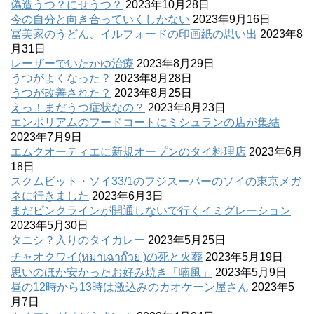
偽造うつ？にせうつ？
2023年10月28日
今の自分と向き合っていくしかない
2023年9月16日
冨美家のうどん、イルフォードの印画紙の思い出
2023年8
月31日
レーザーでいたかゆ治療
2023年8月29日
うつがよくなった？
2023年8月28日
うつが改善された？
2023年8月25日
えっ！まだうつ症状なの？
2023年8月23日
エンポリアムのフードコートにミシュランの店が集結
2023年7月9日
エムクオーティエに新規オープンのタイ料理店
2023年6月
18日
スクムビット・ソイ33/1のフジスーパーのソイの東京メガ
ネに行きました
2023年6月3日
まだピンクラインが開通しないで行くイミグレーション
2023年5月30日
タニシ？入りのタイカレー
2023年5月25日
チャオクワイ(หมาเฉาก๊วย )の死と火葬
2023年5月19日
思いのほか安かったお好み焼き「喃風」
2023年5月9日
昼の12時から13時は激込みのカオケーン屋さん
2023年5
月7日