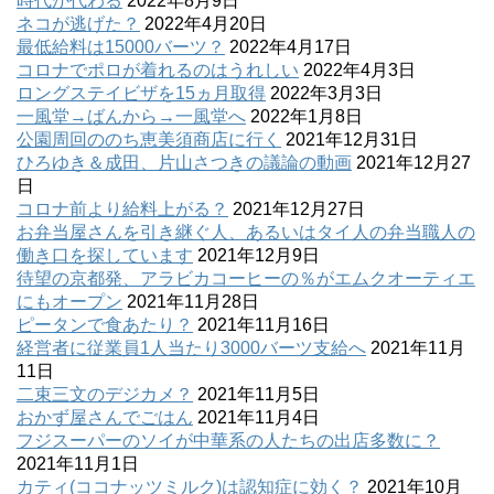
時代が代わる
2022年8月9日
ネコが逃げた？
2022年4月20日
最低給料は15000バーツ？
2022年4月17日
コロナでポロが着れるのはうれしい
2022年4月3日
ロングステイビザを15ヵ月取得
2022年3月3日
一風堂→ばんから→一風堂へ
2022年1月8日
公園周回ののち恵美須商店に行く
2021年12月31日
ひろゆき＆成田、片山さつきの議論の動画
2021年12月27
日
コロナ前より給料上がる？
2021年12月27日
お弁当屋さんを引き継ぐ人、あるいはタイ人の弁当職人の
働き口を探しています
2021年12月9日
待望の京都発、アラビカコーヒーの％がエムクオーティエ
にもオープン
2021年11月28日
ピータンで食あたり？
2021年11月16日
経営者に従業員1人当たり3000バーツ支給へ
2021年11月
11日
二束三文のデジカメ？
2021年11月5日
おかず屋さんでごはん
2021年11月4日
フジスーパーのソイが中華系の人たちの出店多数に？
2021年11月1日
カティ(ココナッツミルク)は認知症に効く？
2021年10月