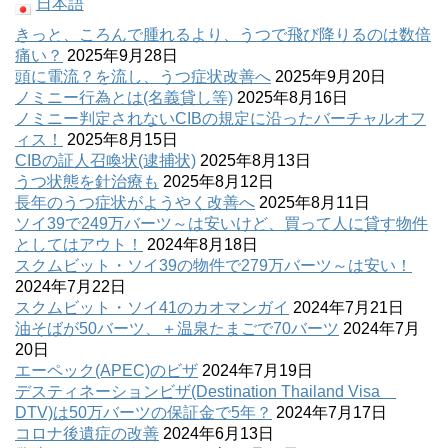
日本語
きっと、ころんで腫れるより、うつで飛び降りるのは数倍
痛い？
2025年9月28日
頭に電流？を流し、うつ症状改善へ
2025年9月20日
ノミニー行為とは(名義貸し等)
2025年8月16日
ノミニー判定されないCIBの規定に沿ったバーチャルオフ
ィス！
2025年8月15日
CIBの証人召喚状(逮捕状)
2025年8月13日
うつ状態を針治療も
2025年8月12日
長年のうつ症状がようやく改善へ
2025年8月11日
ソイ39で249万バーツ～は安いけど、買って人に貸す物件
としてはアウト！
2024年8月18日
スクムビット・ソイ39の物件で279万バーツ～は安い！
2024年7月22日
スクムビット・ソイ41のカオマンガイ
2024年7月21日
油そばが50バーツ、＋温泉たまごで70バーツ
2024年7月
20日
エーペック(APEC)のビザ
2024年7月19日
デスティネーションビザ(Destination Thailand Visa
DTV)は50万バーツの保証金で5年？
2024年7月17日
コロナ後遺症の改善
2024年6月13日