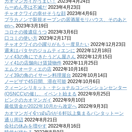
カオマンガイがうまい！
2023年4月24日
らーめん亭は不滅だ
2023年4月23日
チャオクワイの幸せそうな顔
2023年4月6日
プラカノンで新規オープンの居酒屋モリハウス、そのあと
enへ
2023年3月19日
コロナの後遺症うつ
2023年3月6日
口コミの使い方
2023年2月17日
チャオクワイの小躍りがもう一度見たい
2022年12月23日
週末はパタヤのジョムティエンに
2022年12月18日
ソイ43の角にできたうどん屋さん
2022年12月15日
ソイ41の店舗向け賃貸物件
2022年11月25日
エムクオーティエの店
2022年10月16日
ソイ39の角のイサーン料理屋台
2022年10月14日
ノービザで45日間、滞在可能
2022年10月6日
クィーンシリキット・ナショナルコンベンションセンター
(QSNCC)の催し、イベント始まる
2022年9月25日
ピンクのカオマンガイ
2022年9月10日
最低賃金が2022年10月から改定へ
2022年9月3日
カオマンガイข้าวมันไก่が６軒以上集まるバンタットーン
通り周辺
2022年8月21日
会社の休みを増やす
2022年8月16日