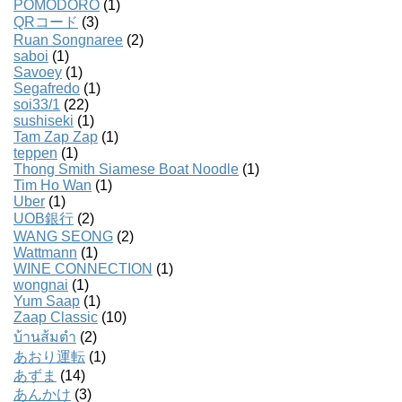
POMODORO
(1)
QRコード
(3)
Ruan Songnaree
(2)
saboi
(1)
Savoey
(1)
Segafredo
(1)
soi33/1
(22)
sushiseki
(1)
Tam Zap Zap
(1)
teppen
(1)
Thong Smith Siamese Boat Noodle
(1)
Tim Ho Wan
(1)
Uber
(1)
UOB銀行
(2)
WANG SEONG
(2)
Wattmann
(1)
WINE CONNECTION
(1)
wongnai
(1)
Yum Saap
(1)
Zaap Classic
(10)
บ้านส้มตํา
(2)
あおり運転
(1)
あずま
(14)
あんかけ
(3)