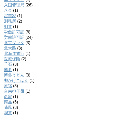
入国管理局
(26)
八金
(1)
冨美家
(1)
刑務所
(2)
剣道
(1)
労働許可証
(8)
労働許可証
(24)
北京ダック
(3)
北大路
(3)
北海道旅行
(1)
医療保険
(2)
千石
(3)
博多
(1)
博多うどん
(3)
卵かけごはん
(1)
原宿
(3)
台南担仔麺
(1)
名家
(1)
商品
(6)
喃風
(3)
喫茶
(1)