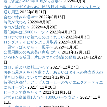
最低賃金が2022年10月から改定へ
2022年9月3日
カオマンガイข้าวมันไก่が６軒以上集まるバンタットーン
通り周辺
2022年8月21日
会社の休みを増やす
2022年8月16日
時代が代わる
2022年8月9日
ネコが逃げた？
2022年4月20日
最低給料は15000バーツ？
2022年4月17日
コロナでポロが着れるのはうれしい
2022年4月3日
ロングステイビザを15ヵ月取得
2022年3月3日
一風堂→ばんから→一風堂へ
2022年1月8日
公園周回ののち恵美須商店に行く
2021年12月31日
ひろゆき＆成田、片山さつきの議論の動画
2021年12月27
日
コロナ前より給料上がる？
2021年12月27日
お弁当屋さんを引き継ぐ人、あるいはタイ人の弁当職人の
働き口を探しています
2021年12月9日
待望の京都発、アラビカコーヒーの％がエムクオーティエ
にもオープン
2021年11月28日
ピータンで食あたり？
2021年11月16日
経営者に従業員1人当たり3000バーツ支給へ
2021年11月
11日