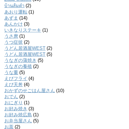
บ้านส้มตํา
(2)
あおり運転
(1)
あずま
(14)
あんかけ
(3)
いきなりステーキ
(1)
うさ麿
(1)
うつ症状
(2)
うどん居酒屋WEST
(2)
うどん居酒屋WEST
(5)
うなぎの蒲焼き
(5)
うなぎの養殖
(2)
うな重
(5)
えびフライ
(4)
えび天丼
(4)
おかずのせごはん屋さん
(10)
おでん
(2)
おにぎり
(1)
お好み焼き
(3)
お好み焼広島
(1)
お弁当屋さん
(5)
お茶
(2)