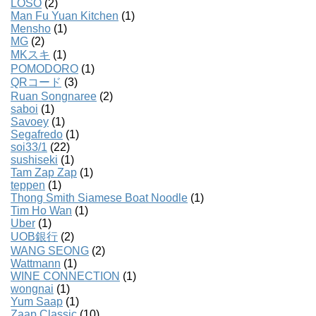
LOSO
(2)
Man Fu Yuan Kitchen
(1)
Mensho
(1)
MG
(2)
MKスキ
(1)
POMODORO
(1)
QRコード
(3)
Ruan Songnaree
(2)
saboi
(1)
Savoey
(1)
Segafredo
(1)
soi33/1
(22)
sushiseki
(1)
Tam Zap Zap
(1)
teppen
(1)
Thong Smith Siamese Boat Noodle
(1)
Tim Ho Wan
(1)
Uber
(1)
UOB銀行
(2)
WANG SEONG
(2)
Wattmann
(1)
WINE CONNECTION
(1)
wongnai
(1)
Yum Saap
(1)
Zaap Classic
(10)