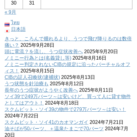
30
31
« 9月
ไทย
日本語
きっと、ころんで腫れるより、うつで飛び降りるのは数倍
痛い？
2025年9月28日
頭に電流？を流し、うつ症状改善へ
2025年9月20日
ノミニー行為とは(名義貸し等)
2025年8月16日
ノミニー判定されないCIBの規定に沿ったバーチャルオフ
ィス！
2025年8月15日
CIBの証人召喚状(逮捕状)
2025年8月13日
うつ状態を針治療も
2025年8月12日
長年のうつ症状がようやく改善へ
2025年8月11日
ソイ39で249万バーツ～は安いけど、買って人に貸す物件
としてはアウト！
2024年8月18日
スクムビット・ソイ39の物件で279万バーツ～は安い！
2024年7月22日
スクムビット・ソイ41のカオマンガイ
2024年7月21日
油そばが50バーツ、＋温泉たまごで70バーツ
2024年7月
20日