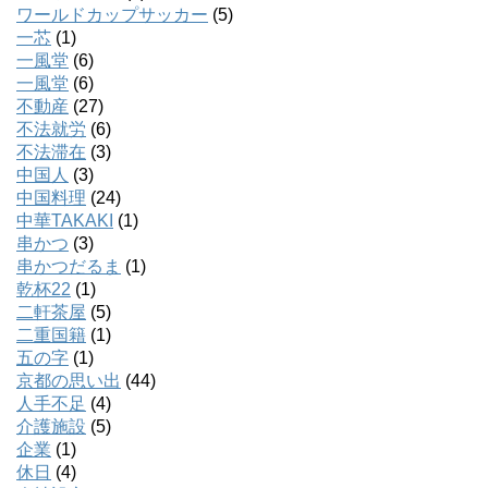
ワールドカップサッカー
(5)
一芯
(1)
一風堂
(6)
一風堂
(6)
不動産
(27)
不法就労
(6)
不法滞在
(3)
中国人
(3)
中国料理
(24)
中華TAKAKI
(1)
串かつ
(3)
串かつだるま
(1)
乾杯22
(1)
二軒茶屋
(5)
二重国籍
(1)
五の字
(1)
京都の思い出
(44)
人手不足
(4)
介護施設
(5)
企業
(1)
休日
(4)