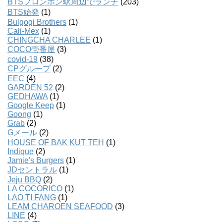
BTSプロンポン駅周辺でランチ
(203)
BTS始発
(1)
Bulgogi Brothers
(1)
Cali-Mex
(1)
CHINGCHA CHARLEE
(1)
COCO壱番屋
(3)
covid-19
(38)
CPグループ
(2)
EEC
(4)
GARDEN 52
(2)
GEDHAWA
(1)
Google Keep
(1)
Goong
(1)
Grab
(2)
Gメール
(2)
HOUSE OF BAK KUT TEH
(1)
Indique
(2)
Jamie's Burgers
(1)
JDセントラル
(1)
Jeju BBQ
(2)
LA COCORICO
(1)
LAO TI FANG
(1)
LEAM CHAROEN SEAFOOD
(3)
LINE
(4)