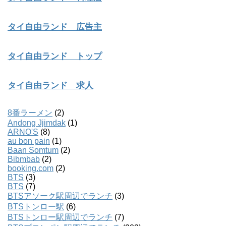
タイ自由ランド 広告主
タイ自由ランド トップ
タイ自由ランド 求人
8番ラーメン
(2)
Andong Jjimdak
(1)
ARNO'S
(8)
au bon pain
(1)
Baan Somtum
(2)
Bibmbab
(2)
booking.com
(2)
BTS
(3)
BTS
(7)
BTSアソーク駅周辺でランチ
(3)
BTSトンロー駅
(6)
BTSトンロー駅周辺でランチ
(7)