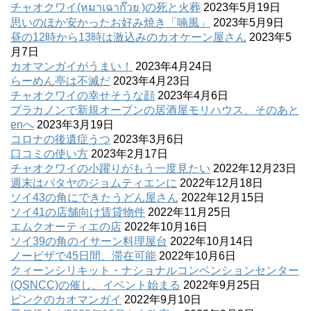
チャオクワイ(หมาเฉาก๊วย )の死と火葬
2023年5月19日
思いのほか安かったお好み焼き「喃風」
2023年5月9日
昼の12時から13時は激込みのカオケーン屋さん
2023年5
月7日
カオマンガイがうまい！
2023年4月24日
らーめん亭は不滅だ
2023年4月23日
チャオクワイの幸せそうな顔
2023年4月6日
プラカノンで新規オープンの居酒屋モリハウス、そのあと
enへ
2023年3月19日
コロナの後遺症うつ
2023年3月6日
口コミの使い方
2023年2月17日
チャオクワイの小躍りがもう一度見たい
2022年12月23日
週末はパタヤのジョムティエンに
2022年12月18日
ソイ43の角にできたうどん屋さん
2022年12月15日
ソイ41の店舗向け賃貸物件
2022年11月25日
エムクオーティエの店
2022年10月16日
ソイ39の角のイサーン料理屋台
2022年10月14日
ノービザで45日間、滞在可能
2022年10月6日
クィーンシリキット・ナショナルコンベンションセンター
(QSNCC)の催し、イベント始まる
2022年9月25日
ピンクのカオマンガイ
2022年9月10日