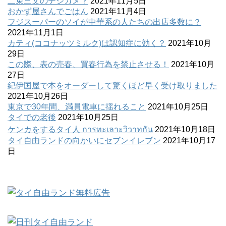
二束三文のデジカメ？
2021年11月5日
おかず屋さんでごはん
2021年11月4日
フジスーパーのソイが中華系の人たちの出店多数に？
2021年11月1日
カティ(ココナッツミルク)は認知症に効く？
2021年10月
29日
この際、表の売春、買春行為を禁止させる！
2021年10月
27日
紀伊国屋で本をオーダーして驚くほど早く受け取りました
2021年10月26日
東京で30年間、満員電車に揺れること
2021年10月25日
タイでの老後
2021年10月25日
ケンカをするタイ人 การทะเลาะวิวาทกัน
2021年10月18日
タイ自由ランドの向かいにセブンイレブン
2021年10月17
日