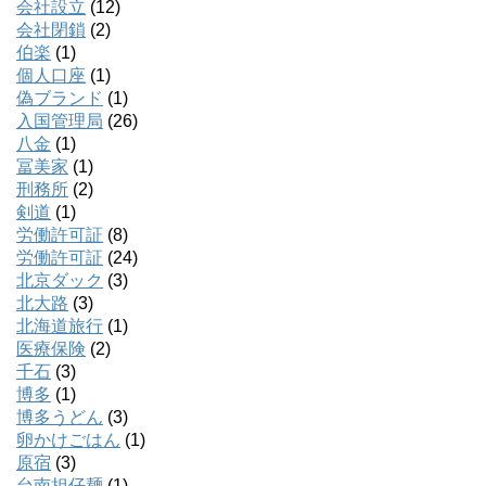
会社設立
(12)
会社閉鎖
(2)
伯楽
(1)
個人口座
(1)
偽ブランド
(1)
入国管理局
(26)
八金
(1)
冨美家
(1)
刑務所
(2)
剣道
(1)
労働許可証
(8)
労働許可証
(24)
北京ダック
(3)
北大路
(3)
北海道旅行
(1)
医療保険
(2)
千石
(3)
博多
(1)
博多うどん
(3)
卵かけごはん
(1)
原宿
(3)
台南担仔麺
(1)