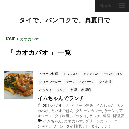
作成者
タイで、バンコクで、真夏日で
HOME
>
カオカパオ
「 カオカパオ 」 一覧
イサーン料理
イムちゃん
カオカパオ
カパオごはん
グリーンカレー
ケーンキアオワーン
タイ料理
パッタイ
ランチ
料理
料理店
イムちゃんでランチ
2017/06/01
-
イサーン料理
,
イムちゃん
,
カオ
カパオ
,
カパオごはん
,
グリーンカレー
,
ケーンキア
オワーン
,
タイ料理
,
パッタイ
,
ランチ
,
料理
,
料理店
イムちゃん
,
カオカパオ
,
グリーンカレー
,
ケー
ンキアオワーン
,
タイ料理
,
パッタイ
,
ランチ