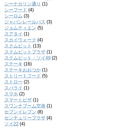
シーナカリン通り
(1)
シーフード
(4)
シーロム
(3)
ジャパンレールパス
(3)
ジョムティエン
(5)
スアタイ
(1)
スカイウォーク
(4)
スクムビット
(13)
スクムビットプラザ
(1)
スクムビット・ソイ49
(2)
ステーキ
(16)
ステーキおおつか
(1)
ストリートフード
(5)
ストロー
(2)
スパライ
(1)
スマホ
(2)
スマートビザ
(1)
スワンナプーム空港
(1)
セブンイレブン
(8)
センチュリープラザ
(4)
ソイ22
(4)