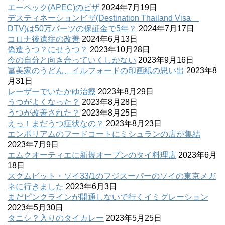
エーペック(APEC)のビザ
2024年7月19日
デスティネーションビザ(Destination Thailand Visa
DTV)は50万バーツの保証金で5年？
2024年7月17日
コロナ後遺症の改善
2024年6月13日
偽造うつ？にせうつ？
2023年10月28日
今の自分と向き合っていくしかない
2023年9月16日
冨美家のうどん、イルフォードの印画紙の思い出
2023年8
月31日
レーザーでいたかゆ治療
2023年8月29日
うつがよくなった？
2023年8月28日
うつが改善された？
2023年8月25日
えっ！まだうつ症状なの？
2023年8月23日
エンポリアムのフードコートにミシュランの店が集結
2023年7月9日
エムクオーティエに新規オープンのタイ料理店
2023年6月
18日
スクムビット・ソイ33/1のフジスーパーのソイの東京メガ
ネに行きました
2023年6月3日
まだピンクラインが開通しないで行くイミグレーション
2023年5月30日
タニシ？入りのタイカレー
2023年5月25日