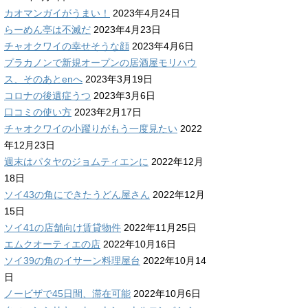
カオマンガイがうまい！
2023年4月24日
らーめん亭は不滅だ
2023年4月23日
チャオクワイの幸せそうな顔
2023年4月6日
プラカノンで新規オープンの居酒屋モリハウ
ス、そのあとenへ
2023年3月19日
コロナの後遺症うつ
2023年3月6日
口コミの使い方
2023年2月17日
チャオクワイの小躍りがもう一度見たい
2022
年12月23日
週末はパタヤのジョムティエンに
2022年12月
18日
ソイ43の角にできたうどん屋さん
2022年12月
15日
ソイ41の店舗向け賃貸物件
2022年11月25日
エムクオーティエの店
2022年10月16日
ソイ39の角のイサーン料理屋台
2022年10月14
日
ノービザで45日間、滞在可能
2022年10月6日