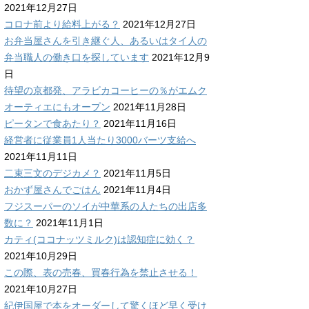
2021年12月27日
コロナ前より給料上がる？
2021年12月27日
お弁当屋さんを引き継ぐ人、あるいはタイ人の
弁当職人の働き口を探しています
2021年12月9
日
待望の京都発、アラビカコーヒーの％がエムク
オーティエにもオープン
2021年11月28日
ピータンで食あたり？
2021年11月16日
経営者に従業員1人当たり3000バーツ支給へ
2021年11月11日
二束三文のデジカメ？
2021年11月5日
おかず屋さんでごはん
2021年11月4日
フジスーパーのソイが中華系の人たちの出店多
数に？
2021年11月1日
カティ(ココナッツミルク)は認知症に効く？
2021年10月29日
この際、表の売春、買春行為を禁止させる！
2021年10月27日
紀伊国屋で本をオーダーして驚くほど早く受け