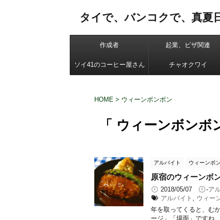
タイで、バンコクで、真夏
作成者
起業、ビザ関連
ソイ41のコーヒー屋さん
チャオクワイ
HOME
>
ウィーンボンボン
「 ウィーンボンボン
アルバイト
ウィーンボ
原宿のウィーンボ
2018/05/07
-
ア
アルバイト
,
ウィー
年を取ってくると、むか
ージ」「場面」ですね。