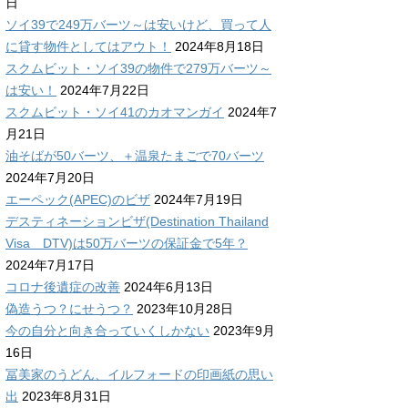
日
ソイ39で249万バーツ～は安いけど、買って人
に貸す物件としてはアウト！
2024年8月18日
スクムビット・ソイ39の物件で279万バーツ～
は安い！
2024年7月22日
スクムビット・ソイ41のカオマンガイ
2024年7
月21日
油そばが50バーツ、＋温泉たまごで70バーツ
2024年7月20日
エーペック(APEC)のビザ
2024年7月19日
デスティネーションビザ(Destination Thailand
Visa DTV)は50万バーツの保証金で5年？
2024年7月17日
コロナ後遺症の改善
2024年6月13日
偽造うつ？にせうつ？
2023年10月28日
今の自分と向き合っていくしかない
2023年9月
16日
冨美家のうどん、イルフォードの印画紙の思い
出
2023年8月31日