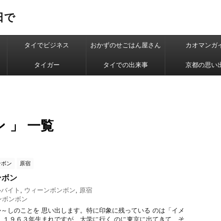
日で
タイでビジネス
おかずのせごはん屋さん
カオマンガ
タイガー
タイでの出来事
京都の思い
 」 一覧
ンボン
原宿
ンボン
ルバイト
,
ウィーンボンボン
,
原宿
ンボンボン
～しのことを 思い出します。特に印象に残っている のは「イメ
 １９６３年生まれですが、大学に行く のに東京に出てきて、そ