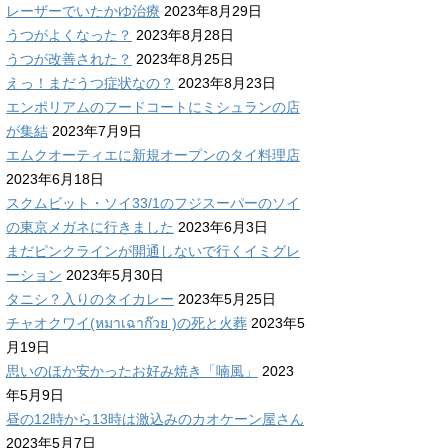
レーザーでいたかゆ治療
2023年8月29日
うつがよくなった？
2023年8月28日
うつが改善された？
2023年8月25日
えっ！まだうつ症状なの？
2023年8月23日
エンポリアムのフードコートにミシュランの店
が集結
2023年7月9日
エムクオーティエに新規オープンのタイ料理店
2023年6月18日
スクムビット・ソイ33/1のフジスーパーのソイ
の東京メガネに行きました
2023年6月3日
まだピンクラインが開通しないで行くイミグレ
ーション
2023年5月30日
タニシ？入りのタイカレー
2023年5月25日
チャオクワイ(หมาเฉาก๊วย )の死と火葬
2023年5
月19日
思いのほか安かったお好み焼き「喃風」
2023
年5月9日
昼の12時から13時は激込みのカオケーン屋さん
2023年5月7日