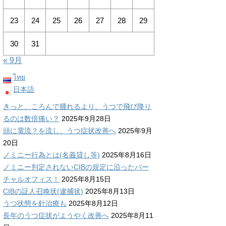
23
24
25
26
27
28
29
30
31
« 9月
ไทย
日本語
きっと、ころんで腫れるより、うつで飛び降り
るのは数倍痛い？
2025年9月28日
頭に電流？を流し、うつ症状改善へ
2025年9月
20日
ノミニー行為とは(名義貸し等)
2025年8月16日
ノミニー判定されないCIBの規定に沿ったバー
チャルオフィス！
2025年8月15日
CIBの証人召喚状(逮捕状)
2025年8月13日
うつ状態を針治療も
2025年8月12日
長年のうつ症状がようやく改善へ
2025年8月11