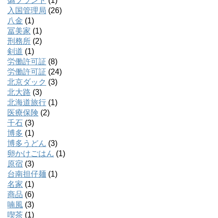
偽ブランド
(1)
入国管理局
(26)
八金
(1)
冨美家
(1)
刑務所
(2)
剣道
(1)
労働許可証
(8)
労働許可証
(24)
北京ダック
(3)
北大路
(3)
北海道旅行
(1)
医療保険
(2)
千石
(3)
博多
(1)
博多うどん
(3)
卵かけごはん
(1)
原宿
(3)
台南担仔麺
(1)
名家
(1)
商品
(6)
喃風
(3)
喫茶
(1)