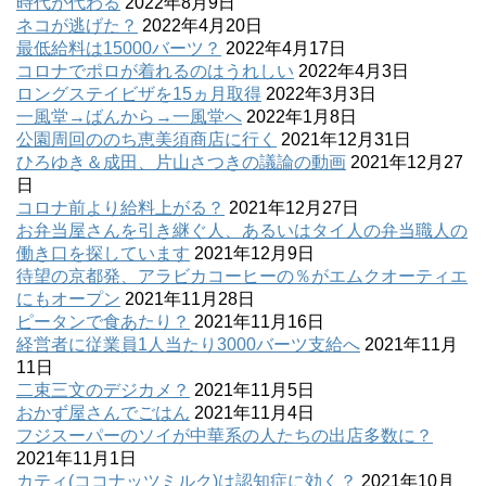
時代が代わる
2022年8月9日
ネコが逃げた？
2022年4月20日
最低給料は15000バーツ？
2022年4月17日
コロナでポロが着れるのはうれしい
2022年4月3日
ロングステイビザを15ヵ月取得
2022年3月3日
一風堂→ばんから→一風堂へ
2022年1月8日
公園周回ののち恵美須商店に行く
2021年12月31日
ひろゆき＆成田、片山さつきの議論の動画
2021年12月27
日
コロナ前より給料上がる？
2021年12月27日
お弁当屋さんを引き継ぐ人、あるいはタイ人の弁当職人の
働き口を探しています
2021年12月9日
待望の京都発、アラビカコーヒーの％がエムクオーティエ
にもオープン
2021年11月28日
ピータンで食あたり？
2021年11月16日
経営者に従業員1人当たり3000バーツ支給へ
2021年11月
11日
二束三文のデジカメ？
2021年11月5日
おかず屋さんでごはん
2021年11月4日
フジスーパーのソイが中華系の人たちの出店多数に？
2021年11月1日
カティ(ココナッツミルク)は認知症に効く？
2021年10月