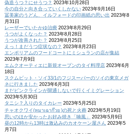
偽造うつ？にせうつ？
2023年10月28日
今の自分と向き合っていくしかない
2023年9月16日
冨美家のうどん、イルフォードの印画紙の思い出
2023年8
月31日
レーザーでいたかゆ治療
2023年8月29日
うつがよくなった？
2023年8月28日
うつが改善された？
2023年8月25日
えっ！まだうつ症状なの？
2023年8月23日
エンポリアムのフードコートにミシュランの店が集結
2023年7月9日
エムクオーティエに新規オープンのタイ料理店
2023年6月
18日
スクムビット・ソイ33/1のフジスーパーのソイの東京メガ
ネに行きました
2023年6月3日
まだピンクラインが開通しないで行くイミグレーション
2023年5月30日
タニシ？入りのタイカレー
2023年5月25日
チャオクワイ(หมาเฉาก๊วย )の死と火葬
2023年5月19日
思いのほか安かったお好み焼き「喃風」
2023年5月9日
昼の12時から13時は激込みのカオケーン屋さん
2023年5
月7日