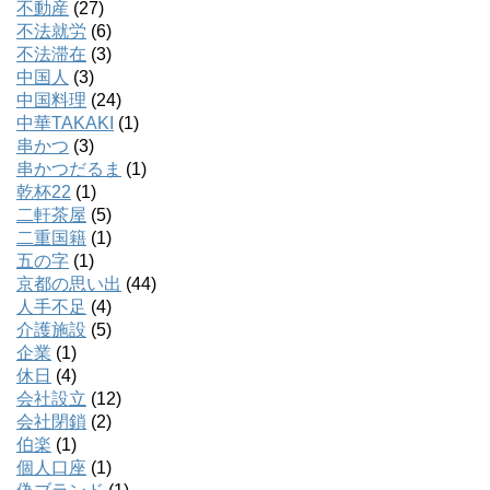
不動産
(27)
不法就労
(6)
不法滞在
(3)
中国人
(3)
中国料理
(24)
中華TAKAKI
(1)
串かつ
(3)
串かつだるま
(1)
乾杯22
(1)
二軒茶屋
(5)
二重国籍
(1)
五の字
(1)
京都の思い出
(44)
人手不足
(4)
介護施設
(5)
企業
(1)
休日
(4)
会社設立
(12)
会社閉鎖
(2)
伯楽
(1)
個人口座
(1)