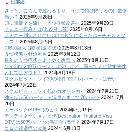
日本語
きっと、ころんで腫れるより、うつで飛び降りるのは数倍
痛い？
2025年9月28日
頭に電流？を流し、うつ症状改善へ
2025年9月20日
ノミニー行為とは(名義貸し等)
2025年8月16日
ノミニー判定されないCIBの規定に沿ったバーチャルオフ
ィス！
2025年8月15日
CIBの証人召喚状(逮捕状)
2025年8月13日
うつ状態を針治療も
2025年8月12日
長年のうつ症状がようやく改善へ
2025年8月11日
ソイ39で249万バーツ～は安いけど、買って人に貸す物件
としてはアウト！
2024年8月18日
スクムビット・ソイ39の物件で279万バーツ～は安い！
2024年7月22日
スクムビット・ソイ41のカオマンガイ
2024年7月21日
油そばが50バーツ、＋温泉たまごで70バーツ
2024年7月
20日
エーペック(APEC)のビザ
2024年7月19日
デスティネーションビザ(Destination Thailand Visa
DTV)は50万バーツの保証金で5年？
2024年7月17日
コロナ後遺症の改善
2024年6月13日