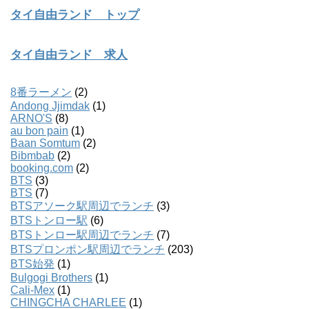
タイ自由ランド トップ
タイ自由ランド 求人
8番ラーメン
(2)
Andong Jjimdak
(1)
ARNO'S
(8)
au bon pain
(1)
Baan Somtum
(2)
Bibmbab
(2)
booking.com
(2)
BTS
(3)
BTS
(7)
BTSアソーク駅周辺でランチ
(3)
BTSトンロー駅
(6)
BTSトンロー駅周辺でランチ
(7)
BTSプロンポン駅周辺でランチ
(203)
BTS始発
(1)
Bulgogi Brothers
(1)
Cali-Mex
(1)
CHINGCHA CHARLEE
(1)