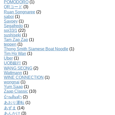
POMODORO
(1)
QRコード
(3)
Ruan Songnaree
(2)
saboi
(1)
Savoey
(1)
Segafredo
(1)
soi33/1
(22)
sushiseki
(1)
Tam Zap Zap
(1)
teppen
(1)
Thong Smith Siamese Boat Noodle
(1)
Tim Ho Wan
(1)
Uber
(1)
UOB銀行
(2)
WANG SEONG
(2)
Wattmann
(1)
WINE CONNECTION
(1)
wongnai
(1)
Yum Saap
(1)
Zaap Classic
(10)
บ้านส้มตํา
(2)
あおり運転
(1)
あずま
(14)
あんかけ
(3)