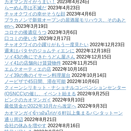
カオマンガイがうまい！
2023年4月24日
らーめん亭は不滅だ
2023年4月23日
チャオクワイの幸せそうな顔
2023年4月6日
プラカノンで新規オープンの居酒屋モリハウス、そのあと
enへ
2023年3月19日
コロナの後遺症うつ
2023年3月6日
口コミの使い方
2023年2月17日
チャオクワイの小躍りがもう一度見たい
2022年12月23日
週末はパタヤのジョムティエンに
2022年12月18日
ソイ43の角にできたうどん屋さん
2022年12月15日
ソイ41の店舗向け賃貸物件
2022年11月25日
エムクオーティエの店
2022年10月16日
ソイ39の角のイサーン料理屋台
2022年10月14日
ノービザで45日間、滞在可能
2022年10月6日
クィーンシリキット・ナショナルコンベンションセンター
(QSNCC)の催し、イベント始まる
2022年9月25日
ピンクのカオマンガイ
2022年9月10日
最低賃金が2022年10月から改定へ
2022年9月3日
カオマンガイข้าวมันไก่が６軒以上集まるバンタットーン
通り周辺
2022年8月21日
会社の休みを増やす
2022年8月16日