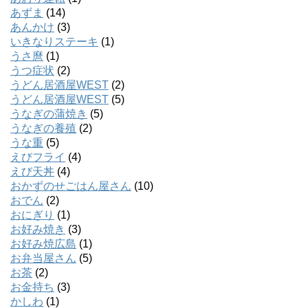
あずま
(14)
あんかけ
(3)
いきなりステーキ
(1)
うさ麿
(1)
うつ症状
(2)
うどん居酒屋WEST
(2)
うどん居酒屋WEST
(5)
うなぎの蒲焼き
(5)
うなぎの養殖
(2)
うな重
(5)
えびフライ
(4)
えび天丼
(4)
おかずのせごはん屋さん
(10)
おでん
(2)
おにぎり
(1)
お好み焼き
(3)
お好み焼広島
(1)
お弁当屋さん
(5)
お茶
(2)
お金持ち
(3)
かしわ
(1)