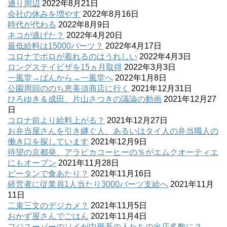
通り周辺
2022年8月21日
会社の休みを増やす
2022年8月16日
時代が代わる
2022年8月9日
ネコが逃げた？
2022年4月20日
最低給料は15000バーツ？
2022年4月17日
コロナでポロが着れるのはうれしい
2022年4月3日
ロングステイビザを15ヵ月取得
2022年3月3日
一風堂→ばんから→一風堂へ
2022年1月8日
公園周回ののち恵美須商店に行く
2021年12月31日
ひろゆき＆成田、片山さつきの議論の動画
2021年12月27
日
コロナ前より給料上がる？
2021年12月27日
お弁当屋さんを引き継ぐ人、あるいはタイ人の弁当職人の
働き口を探しています
2021年12月9日
待望の京都発、アラビカコーヒーの％がエムクオーティエ
にもオープン
2021年11月28日
ピータンで食あたり？
2021年11月16日
経営者に従業員1人当たり3000バーツ支給へ
2021年11月
11日
二束三文のデジカメ？
2021年11月5日
おかず屋さんでごはん
2021年11月4日
フジスーパーのソイが中華系の人たちの出店多数に？