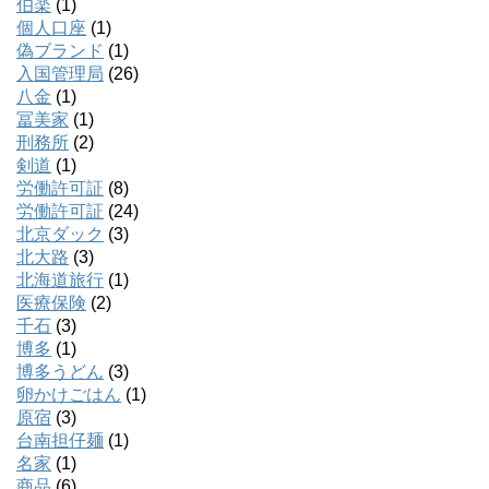
伯楽
(1)
個人口座
(1)
偽ブランド
(1)
入国管理局
(26)
八金
(1)
冨美家
(1)
刑務所
(2)
剣道
(1)
労働許可証
(8)
労働許可証
(24)
北京ダック
(3)
北大路
(3)
北海道旅行
(1)
医療保険
(2)
千石
(3)
博多
(1)
博多うどん
(3)
卵かけごはん
(1)
原宿
(3)
台南担仔麺
(1)
名家
(1)
商品
(6)