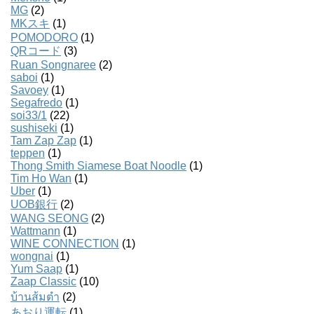
MG
(2)
MKスキ
(1)
POMODORO
(1)
QRコード
(3)
Ruan Songnaree
(2)
saboi
(1)
Savoey
(1)
Segafredo
(1)
soi33/1
(22)
sushiseki
(1)
Tam Zap Zap
(1)
teppen
(1)
Thong Smith Siamese Boat Noodle
(1)
Tim Ho Wan
(1)
Uber
(1)
UOB銀行
(2)
WANG SEONG
(2)
Wattmann
(1)
WINE CONNECTION
(1)
wongnai
(1)
Yum Saap
(1)
Zaap Classic
(10)
บ้านส้มตํา
(2)
あおり運転
(1)