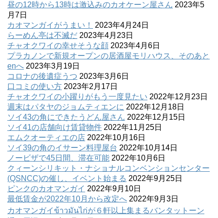
昼の12時から13時は激込みのカオケーン屋さん
2023年5
月7日
カオマンガイがうまい！
2023年4月24日
らーめん亭は不滅だ
2023年4月23日
チャオクワイの幸せそうな顔
2023年4月6日
プラカノンで新規オープンの居酒屋モリハウス、そのあと
enへ
2023年3月19日
コロナの後遺症うつ
2023年3月6日
口コミの使い方
2023年2月17日
チャオクワイの小躍りがもう一度見たい
2022年12月23日
週末はパタヤのジョムティエンに
2022年12月18日
ソイ43の角にできたうどん屋さん
2022年12月15日
ソイ41の店舗向け賃貸物件
2022年11月25日
エムクオーティエの店
2022年10月16日
ソイ39の角のイサーン料理屋台
2022年10月14日
ノービザで45日間、滞在可能
2022年10月6日
クィーンシリキット・ナショナルコンベンションセンター
(QSNCC)の催し、イベント始まる
2022年9月25日
ピンクのカオマンガイ
2022年9月10日
最低賃金が2022年10月から改定へ
2022年9月3日
カオマンガイข้าวมันไก่が６軒以上集まるバンタットーン