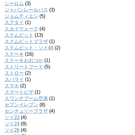
シーロム
(3)
ジャパンレールパス
(3)
ジョムティエン
(5)
スアタイ
(1)
スカイウォーク
(4)
スクムビット
(13)
スクムビットプラザ
(1)
スクムビット・ソイ49
(2)
ステーキ
(16)
ステーキおおつか
(1)
ストリートフード
(5)
ストロー
(2)
スパライ
(1)
スマホ
(2)
スマートビザ
(1)
スワンナプーム空港
(1)
セブンイレブン
(8)
センチュリープラザ
(4)
ソイ22
(4)
ソイ24
(9)
ソイ26
(4)