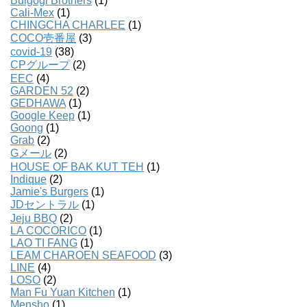
Bulgogi Brothers
(1)
Cali-Mex
(1)
CHINGCHA CHARLEE
(1)
COCO壱番屋
(3)
covid-19
(38)
CPグループ
(2)
EEC
(4)
GARDEN 52
(2)
GEDHAWA
(1)
Google Keep
(1)
Goong
(1)
Grab
(2)
Gメール
(2)
HOUSE OF BAK KUT TEH
(1)
Indique
(2)
Jamie's Burgers
(1)
JDセントラル
(1)
Jeju BBQ
(2)
LA COCORICO
(1)
LAO TI FANG
(1)
LEAM CHAROEN SEAFOOD
(3)
LINE
(4)
LOSO
(2)
Man Fu Yuan Kitchen
(1)
Mensho
(1)