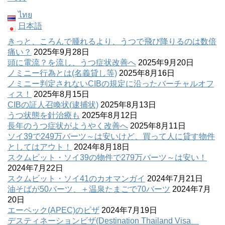
ไทย
日本語
きっと、ころんで腫れるより、うつで飛び降りるのは数倍
痛い？
2025年9月28日
頭に電流？を流し、うつ症状改善へ
2025年9月20日
ノミニー行為とは(名義貸し等)
2025年8月16日
ノミニー判定されないCIBの規定に沿ったバーチャルオフ
ィス！
2025年8月15日
CIBの証人召喚状(逮捕状)
2025年8月13日
うつ状態を針治療も
2025年8月12日
長年のうつ症状がようやく改善へ
2025年8月11日
ソイ39で249万バーツ～は安いけど、買って人に貸す物件
としてはアウト！
2024年8月18日
スクムビット・ソイ39の物件で279万バーツ～は安い！
2024年7月22日
スクムビット・ソイ41のカオマンガイ
2024年7月21日
油そばが50バーツ、＋温泉たまごで70バーツ
2024年7月
20日
エーペック(APEC)のビザ
2024年7月19日
デスティネーションビザ(Destination Thailand Visa