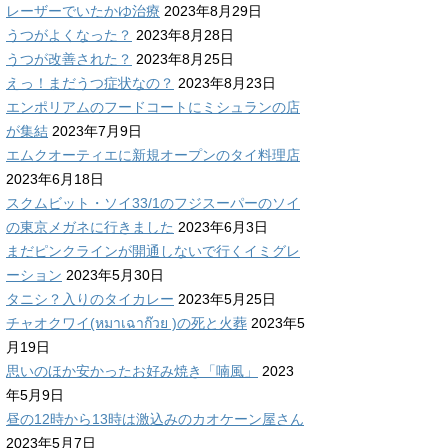
レーザーでいたかゆ治療
2023年8月29日
うつがよくなった？
2023年8月28日
うつが改善された？
2023年8月25日
えっ！まだうつ症状なの？
2023年8月23日
エンポリアムのフードコートにミシュランの店
が集結
2023年7月9日
エムクオーティエに新規オープンのタイ料理店
2023年6月18日
スクムビット・ソイ33/1のフジスーパーのソイ
の東京メガネに行きました
2023年6月3日
まだピンクラインが開通しないで行くイミグレ
ーション
2023年5月30日
タニシ？入りのタイカレー
2023年5月25日
チャオクワイ(หมาเฉาก๊วย )の死と火葬
2023年5
月19日
思いのほか安かったお好み焼き「喃風」
2023
年5月9日
昼の12時から13時は激込みのカオケーン屋さん
2023年5月7日