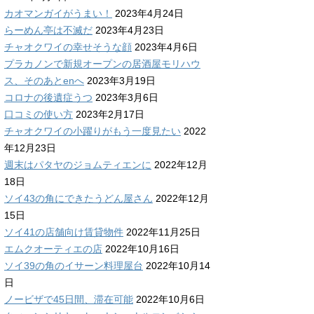
カオマンガイがうまい！
2023年4月24日
らーめん亭は不滅だ
2023年4月23日
チャオクワイの幸せそうな顔
2023年4月6日
プラカノンで新規オープンの居酒屋モリハウ
ス、そのあとenへ
2023年3月19日
コロナの後遺症うつ
2023年3月6日
口コミの使い方
2023年2月17日
チャオクワイの小躍りがもう一度見たい
2022
年12月23日
週末はパタヤのジョムティエンに
2022年12月
18日
ソイ43の角にできたうどん屋さん
2022年12月
15日
ソイ41の店舗向け賃貸物件
2022年11月25日
エムクオーティエの店
2022年10月16日
ソイ39の角のイサーン料理屋台
2022年10月14
日
ノービザで45日間、滞在可能
2022年10月6日