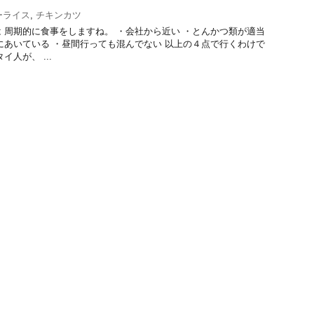
ーライス
,
チキンカツ
 周期的に食事をしますね。 ・会社から近い ・とんかつ類が適当
にあいている ・昼間行っても混んでない 以上の４点で行くわけで
人が、 ...