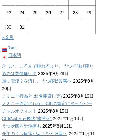
23
24
25
26
27
28
29
30
31
« 9月
ไทย
日本語
きっと、ころんで腫れるより、うつで飛び降り
るのは数倍痛い？
2025年9月28日
頭に電流？を流し、うつ症状改善へ
2025年9月
20日
ノミニー行為とは(名義貸し等)
2025年8月16日
ノミニー判定されないCIBの規定に沿ったバー
チャルオフィス！
2025年8月15日
CIBの証人召喚状(逮捕状)
2025年8月13日
うつ状態を針治療も
2025年8月12日
長年のうつ症状がようやく改善へ
2025年8月11