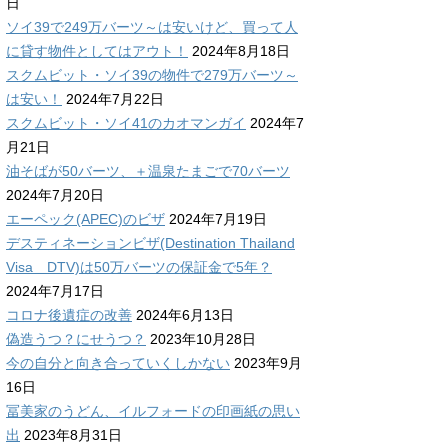
日
ソイ39で249万バーツ～は安いけど、買って人
に貸す物件としてはアウト！
2024年8月18日
スクムビット・ソイ39の物件で279万バーツ～
は安い！
2024年7月22日
スクムビット・ソイ41のカオマンガイ
2024年7
月21日
油そばが50バーツ、＋温泉たまごで70バーツ
2024年7月20日
エーペック(APEC)のビザ
2024年7月19日
デスティネーションビザ(Destination Thailand
Visa DTV)は50万バーツの保証金で5年？
2024年7月17日
コロナ後遺症の改善
2024年6月13日
偽造うつ？にせうつ？
2023年10月28日
今の自分と向き合っていくしかない
2023年9月
16日
冨美家のうどん、イルフォードの印画紙の思い
出
2023年8月31日