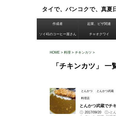
タイで、バンコクで、真夏
作成者
起業、ビザ関連
ソイ41のコーヒー屋さん
チャオクワイ
HOME
>
料理
>
チキンカツ
>
「チキンカツ」 一
とんかつ
とんかつ武蔵
料理店
とんかつ武蔵でチ
2017/09/20
-
と