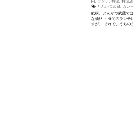
内
,
ランチ
,
料理
,
料理店
とんかつ武蔵
,
カレ
結構、とんかつ武蔵では
な価格 ・昼間のランチ
すが、 それで、うちのタイ