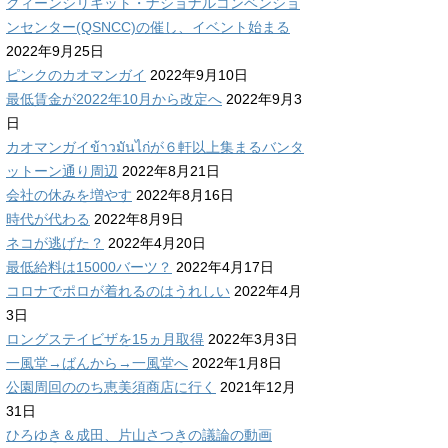
クィーンシリキット・ナショナルコンベンショ
ンセンター(QSNCC)の催し、イベント始まる
2022年9月25日
ピンクのカオマンガイ
2022年9月10日
最低賃金が2022年10月から改定へ
2022年9月3
日
カオマンガイข้าวมันไก่が６軒以上集まるバンタ
ットーン通り周辺
2022年8月21日
会社の休みを増やす
2022年8月16日
時代が代わる
2022年8月9日
ネコが逃げた？
2022年4月20日
最低給料は15000バーツ？
2022年4月17日
コロナでポロが着れるのはうれしい
2022年4月
3日
ロングステイビザを15ヵ月取得
2022年3月3日
一風堂→ばんから→一風堂へ
2022年1月8日
公園周回ののち恵美須商店に行く
2021年12月
31日
ひろゆき＆成田、片山さつきの議論の動画