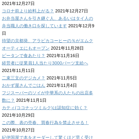
2021年12月27日
コロナ前より給料上がる？
2021年12月27日
お弁当屋さんを引き継ぐ人、あるいはタイ人の
弁当職人の働き口を探しています
2021年12月9
日
待望の京都発、アラビカコーヒーの％がエムク
オーティエにもオープン
2021年11月28日
ピータンで食あたり？
2021年11月16日
経営者に従業員1人当たり3000バーツ支給へ
2021年11月11日
二束三文のデジカメ？
2021年11月5日
おかず屋さんでごはん
2021年11月4日
フジスーパーのソイが中華系の人たちの出店多
数に？
2021年11月1日
カティ(ココナッツミルク)は認知症に効く？
2021年10月29日
この際、表の売春、買春行為を禁止させる！
2021年10月27日
紀伊国屋で本をオーダーして驚くほど早く受け