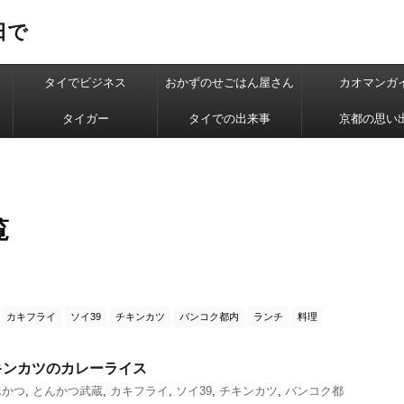
日で
タイでビジネス
おかずのせごはん屋さん
カオマンガ
タイガー
タイでの出来事
京都の思い
覧
カキフライ
ソイ39
チキンカツ
バンコク都内
ランチ
料理
キンカツのカレーライス
んかつ
,
とんかつ武蔵
,
カキフライ
,
ソイ39
,
チキンカツ
,
バンコク都