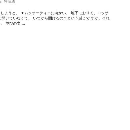
理
,
料理店
しようと、 エムクオーティエに向かい、 地下におりて、ロッサ
だ開いていなくて、 いつから開けるの？という感じで すが、それ
 並びの文 ...