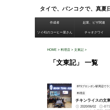
タイで、バンコクで、真夏
作成者
起業、ビザ関連
ソイ41のコーヒー屋さん
チャオクワイ
HOME
>
料理店
>
文東記
>
「文東記」 一覧
BTSプロンポン駅周辺でラ
料理店
チキンライスの文東記 
2020/06/02
-
BT