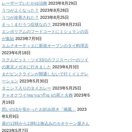
レーザーでいたかゆ治療
2023年8月29日
うつがよくなった？
2023年8月28日
うつが改善された？
2023年8月25日
えっ！まだうつ症状なの？
2023年8月23日
エンポリアムのフードコートにミシュランの店
が集結
2023年7月9日
エムクオーティエに新規オープンのタイ料理店
2023年6月18日
スクムビット・ソイ33/1のフジスーパーのソイ
の東京メガネに行きました
2023年6月3日
まだピンクラインが開通しないで行くイミグレ
ーション
2023年5月30日
タニシ？入りのタイカレー
2023年5月25日
チャオクワイ(หมาเฉาก๊วย )の死と火葬
2023年5
月19日
思いのほか安かったお好み焼き「喃風」
2023
年5月9日
昼の12時から13時は激込みのカオケーン屋さん
2023年5月7日