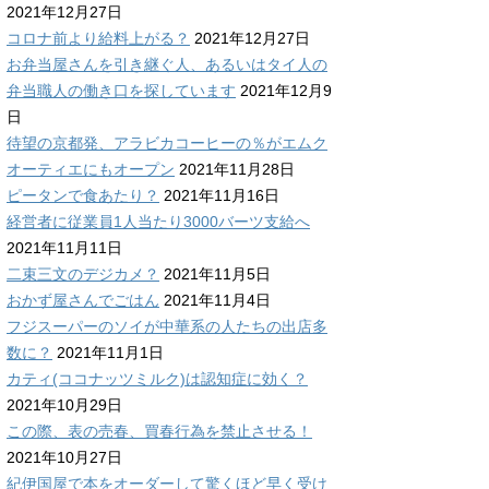
2021年12月27日
コロナ前より給料上がる？
2021年12月27日
お弁当屋さんを引き継ぐ人、あるいはタイ人の
弁当職人の働き口を探しています
2021年12月9
日
待望の京都発、アラビカコーヒーの％がエムク
オーティエにもオープン
2021年11月28日
ピータンで食あたり？
2021年11月16日
経営者に従業員1人当たり3000バーツ支給へ
2021年11月11日
二束三文のデジカメ？
2021年11月5日
おかず屋さんでごはん
2021年11月4日
フジスーパーのソイが中華系の人たちの出店多
数に？
2021年11月1日
カティ(ココナッツミルク)は認知症に効く？
2021年10月29日
この際、表の売春、買春行為を禁止させる！
2021年10月27日
紀伊国屋で本をオーダーして驚くほど早く受け