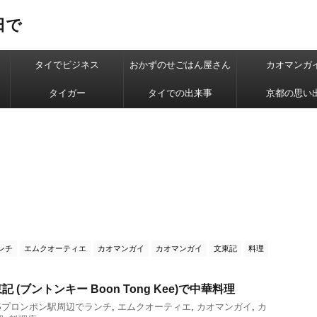
日で
タイでビジネス
おかずのせごはん屋さん
カオマンガ
タイガー
タイでの出来事
京都の思い
ンチ
エムクオーティエ
カオマンガイ
カオマンガイ
文東記
料理
(ブントンキー Boon Tong Kee)で中華料理
Sプロンポン駅周辺でランチ
,
エムクオーティエ
,
カオマンガイ
,
カ