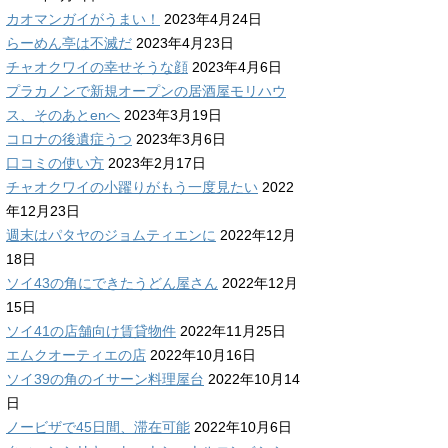
カオマンガイがうまい！
2023年4月24日
らーめん亭は不滅だ
2023年4月23日
チャオクワイの幸せそうな顔
2023年4月6日
プラカノンで新規オープンの居酒屋モリハウ
ス、そのあとenへ
2023年3月19日
コロナの後遺症うつ
2023年3月6日
口コミの使い方
2023年2月17日
チャオクワイの小躍りがもう一度見たい
2022
年12月23日
週末はパタヤのジョムティエンに
2022年12月
18日
ソイ43の角にできたうどん屋さん
2022年12月
15日
ソイ41の店舗向け賃貸物件
2022年11月25日
エムクオーティエの店
2022年10月16日
ソイ39の角のイサーン料理屋台
2022年10月14
日
ノービザで45日間、滞在可能
2022年10月6日