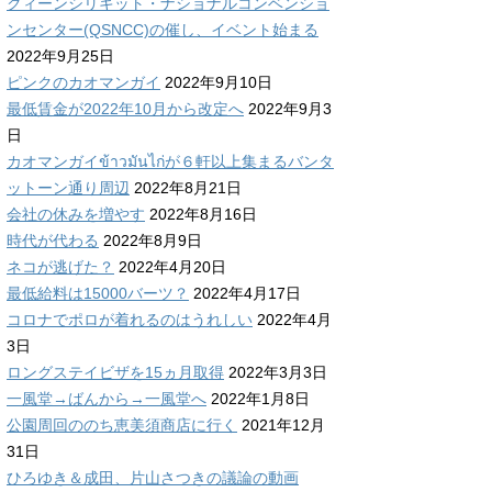
クィーンシリキット・ナショナルコンベンショ
ンセンター(QSNCC)の催し、イベント始まる
2022年9月25日
ピンクのカオマンガイ
2022年9月10日
最低賃金が2022年10月から改定へ
2022年9月3
日
カオマンガイข้าวมันไก่が６軒以上集まるバンタ
ットーン通り周辺
2022年8月21日
会社の休みを増やす
2022年8月16日
時代が代わる
2022年8月9日
ネコが逃げた？
2022年4月20日
最低給料は15000バーツ？
2022年4月17日
コロナでポロが着れるのはうれしい
2022年4月
3日
ロングステイビザを15ヵ月取得
2022年3月3日
一風堂→ばんから→一風堂へ
2022年1月8日
公園周回ののち恵美須商店に行く
2021年12月
31日
ひろゆき＆成田、片山さつきの議論の動画