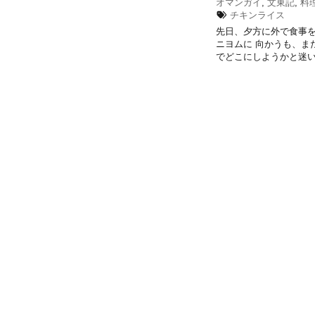
オマンガイ
,
文東記
,
料
チキンライス
先日、夕方に外で食事を
ニヨムに 向かうも、ま
でどこにしようかと迷い、