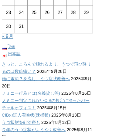
23
24
25
26
27
28
29
30
31
« 9月
ไทย
日本語
きっと、ころんで腫れるより、うつで飛び降り
るのは数倍痛い？
2025年9月28日
頭に電流？を流し、うつ症状改善へ
2025年9月
20日
ノミニー行為とは(名義貸し等)
2025年8月16日
ノミニー判定されないCIBの規定に沿ったバー
チャルオフィス！
2025年8月15日
CIBの証人召喚状(逮捕状)
2025年8月13日
うつ状態を針治療も
2025年8月12日
長年のうつ症状がようやく改善へ
2025年8月11