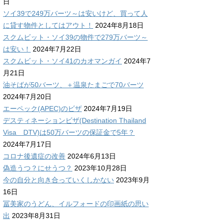
日
ソイ39で249万バーツ～は安いけど、買って人
に貸す物件としてはアウト！
2024年8月18日
スクムビット・ソイ39の物件で279万バーツ～
は安い！
2024年7月22日
スクムビット・ソイ41のカオマンガイ
2024年7
月21日
油そばが50バーツ、＋温泉たまごで70バーツ
2024年7月20日
エーペック(APEC)のビザ
2024年7月19日
デスティネーションビザ(Destination Thailand
Visa DTV)は50万バーツの保証金で5年？
2024年7月17日
コロナ後遺症の改善
2024年6月13日
偽造うつ？にせうつ？
2023年10月28日
今の自分と向き合っていくしかない
2023年9月
16日
冨美家のうどん、イルフォードの印画紙の思い
出
2023年8月31日