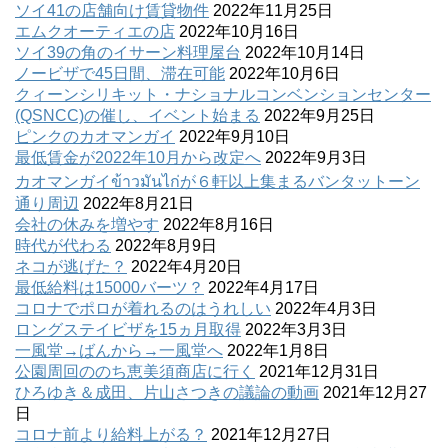
ソイ41の店舗向け賃貸物件
2022年11月25日
エムクオーティエの店
2022年10月16日
ソイ39の角のイサーン料理屋台
2022年10月14日
ノービザで45日間、滞在可能
2022年10月6日
クィーンシリキット・ナショナルコンベンションセンター
(QSNCC)の催し、イベント始まる
2022年9月25日
ピンクのカオマンガイ
2022年9月10日
最低賃金が2022年10月から改定へ
2022年9月3日
カオマンガイข้าวมันไก่が６軒以上集まるバンタットーン
通り周辺
2022年8月21日
会社の休みを増やす
2022年8月16日
時代が代わる
2022年8月9日
ネコが逃げた？
2022年4月20日
最低給料は15000バーツ？
2022年4月17日
コロナでポロが着れるのはうれしい
2022年4月3日
ロングステイビザを15ヵ月取得
2022年3月3日
一風堂→ばんから→一風堂へ
2022年1月8日
公園周回ののち恵美須商店に行く
2021年12月31日
ひろゆき＆成田、片山さつきの議論の動画
2021年12月27
日
コロナ前より給料上がる？
2021年12月27日