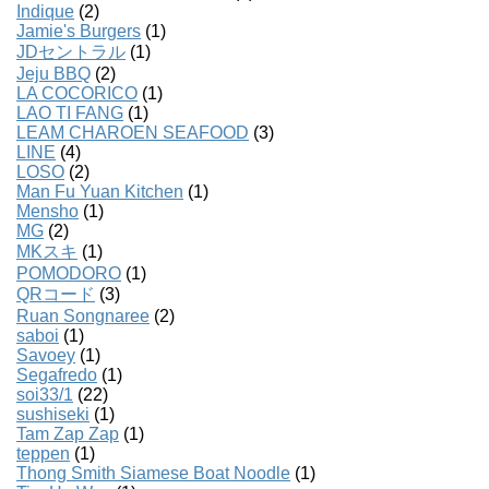
Indique
(2)
Jamie's Burgers
(1)
JDセントラル
(1)
Jeju BBQ
(2)
LA COCORICO
(1)
LAO TI FANG
(1)
LEAM CHAROEN SEAFOOD
(3)
LINE
(4)
LOSO
(2)
Man Fu Yuan Kitchen
(1)
Mensho
(1)
MG
(2)
MKスキ
(1)
POMODORO
(1)
QRコード
(3)
Ruan Songnaree
(2)
saboi
(1)
Savoey
(1)
Segafredo
(1)
soi33/1
(22)
sushiseki
(1)
Tam Zap Zap
(1)
teppen
(1)
Thong Smith Siamese Boat Noodle
(1)