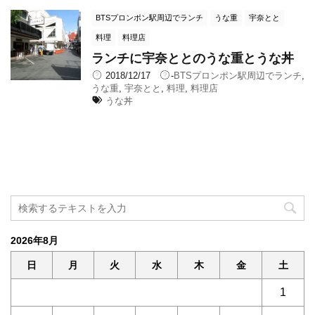
BTSプロンポン駅周辺でランチ
うな重
宇奈とと
料理
料理店
ランチに宇奈ととのうな重とうな丼
2018/12/17
-
BTSプロンポン駅周辺でランチ
,
うな重
,
宇奈とと
,
料理
,
料理店
うな丼
2026年8月
日
月
火
水
木
金
土
1