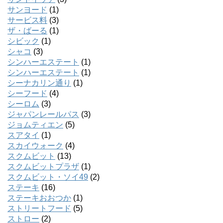
サンヨード
(1)
サービス料
(3)
ザ・ばーる
(1)
シビック
(1)
シャコ
(3)
シンハーエステート
(1)
シンハーエステート
(1)
シーナカリン通り
(1)
シーフード
(4)
シーロム
(3)
ジャパンレールパス
(3)
ジョムティエン
(5)
スアタイ
(1)
スカイウォーク
(4)
スクムビット
(13)
スクムビットプラザ
(1)
スクムビット・ソイ49
(2)
ステーキ
(16)
ステーキおおつか
(1)
ストリートフード
(5)
ストロー
(2)