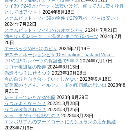
ソイ39で249万バーツ～は安いけど、買って人に貸す物件
としてはアウト！
2024年8月18日
スクムビット・ソイ39の物件で279万バーツ～は安い！
2024年7月22日
スクムビット・ソイ41のカオマンガイ
2024年7月21日
油そばが50バーツ、＋温泉たまごで70バーツ
2024年7月
20日
エーペック(APEC)のビザ
2024年7月19日
デスティネーションビザ(Destination Thailand Visa
DTV)は50万バーツの保証金で5年？
2024年7月17日
コロナ後遺症の改善
2024年6月13日
偽造うつ？にせうつ？
2023年10月28日
今の自分と向き合っていくしかない
2023年9月16日
冨美家のうどん、イルフォードの印画紙の思い出
2023年8
月31日
レーザーでいたかゆ治療
2023年8月29日
うつがよくなった？
2023年8月28日
うつが改善された？
2023年8月25日
えっ！まだうつ症状なの？
2023年8月23日
エンポリアムのフードコートにミシュランの店が集結
2023年7月9日