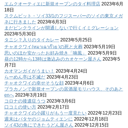
エムクオーティエに新規オープンのタイ料理店
2023年6月
18日
スクムビット・ソイ33/1のフジスーパーのソイの東京メガ
ネに行きました
2023年6月3日
まだピンクラインが開通しないで行くイミグレーション
2023年5月30日
タニシ？入りのタイカレー
2023年5月25日
チャオクワイ(หมาเฉาก๊วย )の死と火葬
2023年5月19日
思いのほか安かったお好み焼き「喃風」
2023年5月9日
昼の12時から13時は激込みのカオケーン屋さん
2023年5
月7日
カオマンガイがうまい！
2023年4月24日
らーめん亭は不滅だ
2023年4月23日
チャオクワイの幸せそうな顔
2023年4月6日
プラカノンで新規オープンの居酒屋モリハウス、そのあと
enへ
2023年3月19日
コロナの後遺症うつ
2023年3月6日
口コミの使い方
2023年2月17日
チャオクワイの小躍りがもう一度見たい
2022年12月23日
週末はパタヤのジョムティエンに
2022年12月18日
ソイ43の角にできたうどん屋さん
2022年12月15日