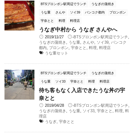
BTSプロンポン駅周辺でランチ
うなぎの蒲焼き
うな重
さんや
ソイ39
バンコク都内
プロンポン
宇奈とと
料理
料理店
うなぎ中村から うなぎ さんやへ
2019/11/27
-
BTSプロンポン駅周辺でランチ
,
うなぎの蒲焼き
,
うな重
,
さんや
,
ソイ39
,
バンコク
都内
,
プロンポン
,
宇奈とと
,
料理
,
料理店
うな重セット
BTSプロンポン駅周辺でランチ
うなぎの蒲焼き
うな重
ソイ33
宇奈とと
料理
料理店
待ち客もなく入店できたうな丼の宇
奈とと
2019/04/28
-
BTSプロンポン駅周辺でランチ
,
うなぎの蒲焼き
,
うな重
,
ソイ33
,
宇奈とと
,
料理
,
料
理店
うなぎ
,
宇奈とと