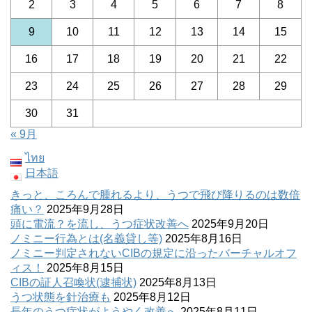
2
3
4
5
6
7
8
9
10
11
12
13
14
15
16
17
18
19
20
21
22
23
24
25
26
27
28
29
30
31
« 9月
ไทย
日本語
きっと、ころんで腫れるより、うつで飛び降りるのは数倍
痛い？
2025年9月28日
頭に電流？を流し、うつ症状改善へ
2025年9月20日
ノミニー行為とは(名義貸し等)
2025年8月16日
ノミニー判定されないCIBの規定に沿ったバーチャルオフ
ィス！
2025年8月15日
CIBの証人召喚状(逮捕状)
2025年8月13日
うつ状態を針治療も
2025年8月12日
長年のうつ症状がようやく改善へ
2025年8月11日