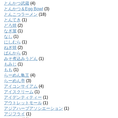
とんかつ武蔵
(4)
とんかつ＆Egg Bowl
(3)
とんこつラーメン
(18)
とんてき
(1)
どろ焼
(2)
なぎ屋
(1)
なし
(1)
にしむら
(1)
ねぎ焼
(2)
ばんから
(2)
みそ煮込みうどん
(1)
もみじ
(1)
もも
(1)
らーめん亀王
(4)
らーめん亭
(3)
アイコンサイアム
(4)
アイスクリーム
(1)
アイデンティティー
(1)
アウトレットモール
(1)
アジアハーブアソシエーション
(1)
アジフライ
(1)