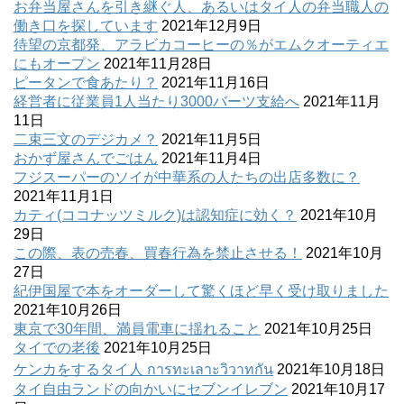
お弁当屋さんを引き継ぐ人、あるいはタイ人の弁当職人の
働き口を探しています
2021年12月9日
待望の京都発、アラビカコーヒーの％がエムクオーティエ
にもオープン
2021年11月28日
ピータンで食あたり？
2021年11月16日
経営者に従業員1人当たり3000バーツ支給へ
2021年11月
11日
二束三文のデジカメ？
2021年11月5日
おかず屋さんでごはん
2021年11月4日
フジスーパーのソイが中華系の人たちの出店多数に？
2021年11月1日
カティ(ココナッツミルク)は認知症に効く？
2021年10月
29日
この際、表の売春、買春行為を禁止させる！
2021年10月
27日
紀伊国屋で本をオーダーして驚くほど早く受け取りました
2021年10月26日
東京で30年間、満員電車に揺れること
2021年10月25日
タイでの老後
2021年10月25日
ケンカをするタイ人 การทะเลาะวิวาทกัน
2021年10月18日
タイ自由ランドの向かいにセブンイレブン
2021年10月17