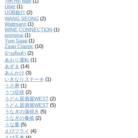
Tim Ho Wan
(1)
Uber
(1)
UOB銀行
(2)
WANG SEONG
(2)
Wattmann
(1)
WINE CONNECTION
(1)
wongnai
(1)
Yum Saap
(1)
Zaap Classic
(10)
บ้านส้มตํา
(2)
あおり運転
(1)
あずま
(14)
あんかけ
(3)
いきなりステーキ
(1)
うさ麿
(1)
うつ症状
(2)
うどん居酒屋WEST
(2)
うどん居酒屋WEST
(5)
うなぎの蒲焼き
(5)
うなぎの養殖
(2)
うな重
(5)
えびフライ
(4)
えび天丼
(4)