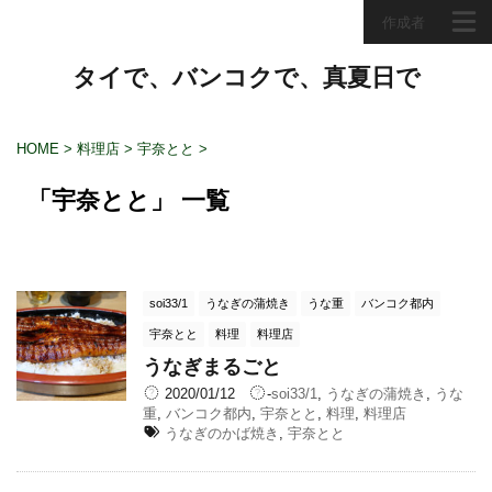
作成者
タイで、バンコクで、真夏日で
HOME
>
料理店
>
宇奈とと
>
「宇奈とと」 一覧
soi33/1
うなぎの蒲焼き
うな重
バンコク都内
宇奈とと
料理
料理店
うなぎまるごと
2020/01/12
-
soi33/1
,
うなぎの蒲焼き
,
うな
重
,
バンコク都内
,
宇奈とと
,
料理
,
料理店
うなぎのかば焼き
,
宇奈とと