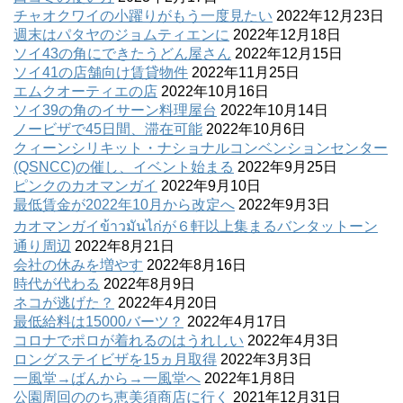
チャオクワイの小躍りがもう一度見たい
2022年12月23日
週末はパタヤのジョムティエンに
2022年12月18日
ソイ43の角にできたうどん屋さん
2022年12月15日
ソイ41の店舗向け賃貸物件
2022年11月25日
エムクオーティエの店
2022年10月16日
ソイ39の角のイサーン料理屋台
2022年10月14日
ノービザで45日間、滞在可能
2022年10月6日
クィーンシリキット・ナショナルコンベンションセンター
(QSNCC)の催し、イベント始まる
2022年9月25日
ピンクのカオマンガイ
2022年9月10日
最低賃金が2022年10月から改定へ
2022年9月3日
カオマンガイข้าวมันไก่が６軒以上集まるバンタットーン
通り周辺
2022年8月21日
会社の休みを増やす
2022年8月16日
時代が代わる
2022年8月9日
ネコが逃げた？
2022年4月20日
最低給料は15000バーツ？
2022年4月17日
コロナでポロが着れるのはうれしい
2022年4月3日
ロングステイビザを15ヵ月取得
2022年3月3日
一風堂→ばんから→一風堂へ
2022年1月8日
公園周回ののち恵美須商店に行く
2021年12月31日