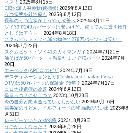
ィス！
2025年8月15日
CIBの証人召喚状(逮捕状)
2025年8月13日
うつ状態を針治療も
2025年8月12日
長年のうつ症状がようやく改善へ
2025年8月11日
ソイ39で249万バーツ～は安いけど、買って人に貸す物件
としてはアウト！
2024年8月18日
スクムビット・ソイ39の物件で279万バーツ～は安い！
2024年7月22日
スクムビット・ソイ41のカオマンガイ
2024年7月21日
油そばが50バーツ、＋温泉たまごで70バーツ
2024年7月
20日
エーペック(APEC)のビザ
2024年7月19日
デスティネーションビザ(Destination Thailand Visa
DTV)は50万バーツの保証金で5年？
2024年7月17日
コロナ後遺症の改善
2024年6月13日
偽造うつ？にせうつ？
2023年10月28日
今の自分と向き合っていくしかない
2023年9月16日
冨美家のうどん、イルフォードの印画紙の思い出
2023年8
月31日
レーザーでいたかゆ治療
2023年8月29日
うつがよくなった？
2023年8月28日
うつが改善された？
2023年8月25日