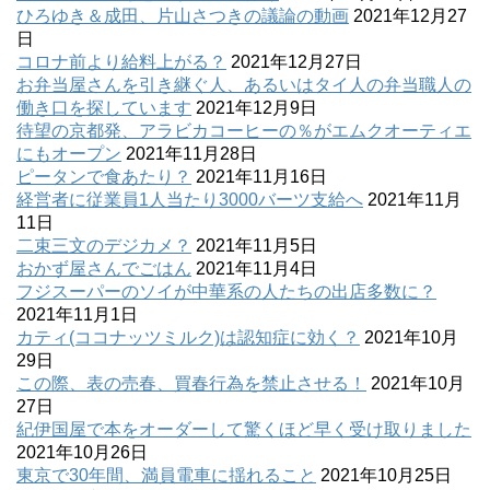
ひろゆき＆成田、片山さつきの議論の動画
2021年12月27
日
コロナ前より給料上がる？
2021年12月27日
お弁当屋さんを引き継ぐ人、あるいはタイ人の弁当職人の
働き口を探しています
2021年12月9日
待望の京都発、アラビカコーヒーの％がエムクオーティエ
にもオープン
2021年11月28日
ピータンで食あたり？
2021年11月16日
経営者に従業員1人当たり3000バーツ支給へ
2021年11月
11日
二束三文のデジカメ？
2021年11月5日
おかず屋さんでごはん
2021年11月4日
フジスーパーのソイが中華系の人たちの出店多数に？
2021年11月1日
カティ(ココナッツミルク)は認知症に効く？
2021年10月
29日
この際、表の売春、買春行為を禁止させる！
2021年10月
27日
紀伊国屋で本をオーダーして驚くほど早く受け取りました
2021年10月26日
東京で30年間、満員電車に揺れること
2021年10月25日