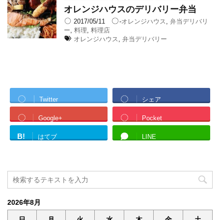
オレンジハウスのデリバリー弁当
2017/05/11
-
オレンジハウス
,
弁当デリバリ
ー
,
料理
,
料理店
オレンジハウス
,
弁当デリバリー
Twitter
シェア
Google+
Pocket
B!
はてブ
LINE
2026年8月
日
月
火
水
木
金
土