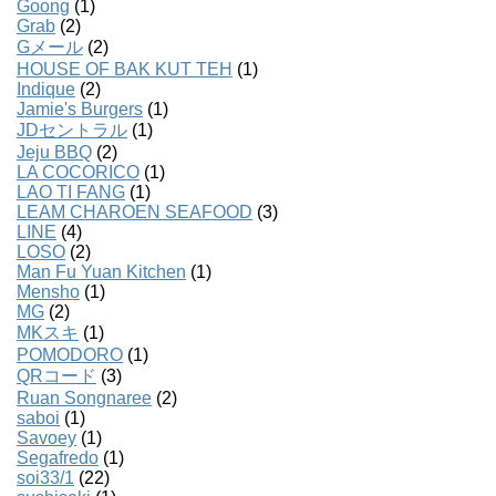
Goong
(1)
Grab
(2)
Gメール
(2)
HOUSE OF BAK KUT TEH
(1)
Indique
(2)
Jamie's Burgers
(1)
JDセントラル
(1)
Jeju BBQ
(2)
LA COCORICO
(1)
LAO TI FANG
(1)
LEAM CHAROEN SEAFOOD
(3)
LINE
(4)
LOSO
(2)
Man Fu Yuan Kitchen
(1)
Mensho
(1)
MG
(2)
MKスキ
(1)
POMODORO
(1)
QRコード
(3)
Ruan Songnaree
(2)
saboi
(1)
Savoey
(1)
Segafredo
(1)
soi33/1
(22)