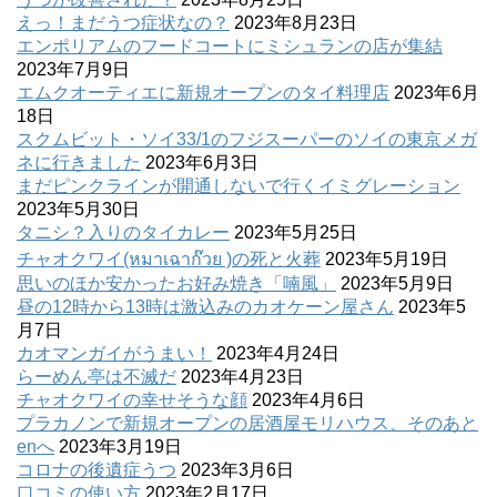
えっ！まだうつ症状なの？
2023年8月23日
エンポリアムのフードコートにミシュランの店が集結
2023年7月9日
エムクオーティエに新規オープンのタイ料理店
2023年6月
18日
スクムビット・ソイ33/1のフジスーパーのソイの東京メガ
ネに行きました
2023年6月3日
まだピンクラインが開通しないで行くイミグレーション
2023年5月30日
タニシ？入りのタイカレー
2023年5月25日
チャオクワイ(หมาเฉาก๊วย )の死と火葬
2023年5月19日
思いのほか安かったお好み焼き「喃風」
2023年5月9日
昼の12時から13時は激込みのカオケーン屋さん
2023年5
月7日
カオマンガイがうまい！
2023年4月24日
らーめん亭は不滅だ
2023年4月23日
チャオクワイの幸せそうな顔
2023年4月6日
プラカノンで新規オープンの居酒屋モリハウス、そのあと
enへ
2023年3月19日
コロナの後遺症うつ
2023年3月6日
口コミの使い方
2023年2月17日