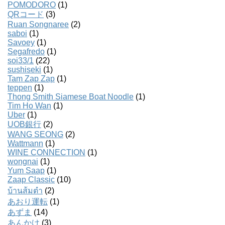
POMODORO
(1)
QRコード
(3)
Ruan Songnaree
(2)
saboi
(1)
Savoey
(1)
Segafredo
(1)
soi33/1
(22)
sushiseki
(1)
Tam Zap Zap
(1)
teppen
(1)
Thong Smith Siamese Boat Noodle
(1)
Tim Ho Wan
(1)
Uber
(1)
UOB銀行
(2)
WANG SEONG
(2)
Wattmann
(1)
WINE CONNECTION
(1)
wongnai
(1)
Yum Saap
(1)
Zaap Classic
(10)
บ้านส้มตํา
(2)
あおり運転
(1)
あずま
(14)
あんかけ
(3)