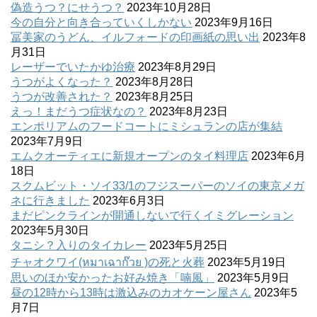
偽造うつ？にせうつ？
2023年10月28日
今の自分と向き合っていくしかない
2023年9月16日
冨美家のうどん、イルフォードの印画紙の思い出
2023年8
月31日
レーザーでいたかゆ治療
2023年8月29日
うつがよくなった？
2023年8月28日
うつが改善された？
2023年8月25日
えっ！まだうつ症状なの？
2023年8月23日
エンポリアムのフードコートにミシュランの店が集結
2023年7月9日
エムクオーティエに新規オープンのタイ料理店
2023年6月
18日
スクムビット・ソイ33/1のフジスーパーのソイの東京メガ
ネに行きました
2023年6月3日
まだピンクラインが開通しないで行くイミグレーション
2023年5月30日
タニシ？入りのタイカレー
2023年5月25日
チャオクワイ(หมาเฉาก๊วย )の死と火葬
2023年5月19日
思いのほか安かったお好み焼き「喃風」
2023年5月9日
昼の12時から13時は激込みのカオケーン屋さん
2023年5
月7日