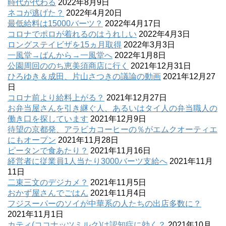
時代が代わる
2022年8月9日
ネコが逃げた？
2022年4月20日
最低給料は15000バーツ？
2022年4月17日
コロナでポロが着れるのはうれしい
2022年4月3日
ロングステイビザを15ヵ月取得
2022年3月3日
一風堂→ばんから→一風堂へ
2022年1月8日
公園周回ののち恵美須商店に行く
2021年12月31日
ひろゆき＆成田、片山さつきの議論の動画
2021年12月27
日
コロナ前より給料上がる？
2021年12月27日
お弁当屋さんを引き継ぐ人、あるいはタイ人の弁当職人の
働き口を探しています
2021年12月9日
待望の京都発、アラビカコーヒーの％がエムクオーティエ
にもオープン
2021年11月28日
ピータンで食あたり？
2021年11月16日
経営者に従業員1人当たり3000バーツ支給へ
2021年11月
11日
二束三文のデジカメ？
2021年11月5日
おかず屋さんでごはん
2021年11月4日
フジスーパーのソイが中華系の人たちの出店多数に？
2021年11月1日
カティ(ココナッツミルク)は認知症に効く？
2021年10月