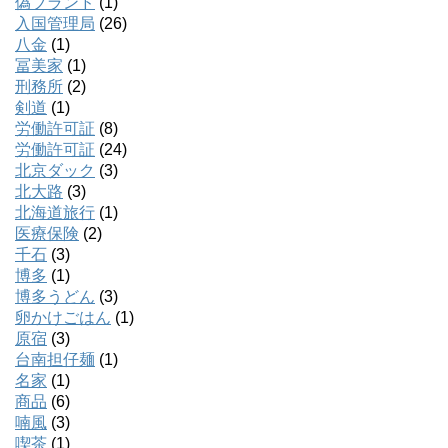
偽ブランド
(1)
入国管理局
(26)
八金
(1)
冨美家
(1)
刑務所
(2)
剣道
(1)
労働許可証
(8)
労働許可証
(24)
北京ダック
(3)
北大路
(3)
北海道旅行
(1)
医療保険
(2)
千石
(3)
博多
(1)
博多うどん
(3)
卵かけごはん
(1)
原宿
(3)
台南担仔麺
(1)
名家
(1)
商品
(6)
喃風
(3)
喫茶
(1)