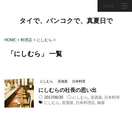
作成者
タイで、バンコクで、真夏日で
HOME
>
料理店
>
にしむら
>
「にしむら」 一覧
にしむら
居酒屋
日本料理
にしむらの社長の思い出
2017/06/30
-
にしむら
,
居酒屋
,
日本料理
にしむら
,
居酒屋
,
日本料理店
,
椿家