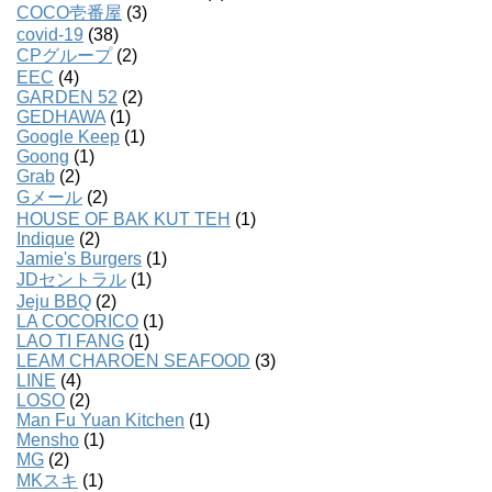
COCO壱番屋
(3)
covid-19
(38)
CPグループ
(2)
EEC
(4)
GARDEN 52
(2)
GEDHAWA
(1)
Google Keep
(1)
Goong
(1)
Grab
(2)
Gメール
(2)
HOUSE OF BAK KUT TEH
(1)
Indique
(2)
Jamie's Burgers
(1)
JDセントラル
(1)
Jeju BBQ
(2)
LA COCORICO
(1)
LAO TI FANG
(1)
LEAM CHAROEN SEAFOOD
(3)
LINE
(4)
LOSO
(2)
Man Fu Yuan Kitchen
(1)
Mensho
(1)
MG
(2)
MKスキ
(1)