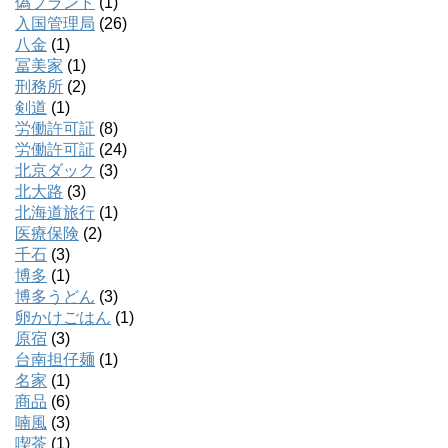
偽ブランド
(1)
入国管理局
(26)
八金
(1)
冨美家
(1)
刑務所
(2)
剣道
(1)
労働許可証
(8)
労働許可証
(24)
北京ダック
(3)
北大路
(3)
北海道旅行
(1)
医療保険
(2)
千石
(3)
博多
(1)
博多うどん
(3)
卵かけごはん
(1)
原宿
(3)
台南担仔麺
(1)
名家
(1)
商品
(6)
喃風
(3)
喫茶
(1)