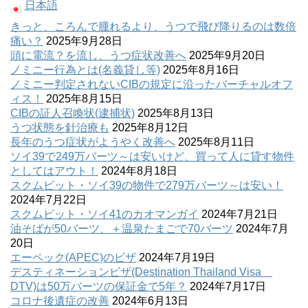
日本語
きっと、ころんで腫れるより、うつで飛び降りるのは数倍
痛い？
2025年9月28日
頭に電流？を流し、うつ症状改善へ
2025年9月20日
ノミニー行為とは(名義貸し等)
2025年8月16日
ノミニー判定されないCIBの規定に沿ったバーチャルオフ
ィス！
2025年8月15日
CIBの証人召喚状(逮捕状)
2025年8月13日
うつ状態を針治療も
2025年8月12日
長年のうつ症状がようやく改善へ
2025年8月11日
ソイ39で249万バーツ～は安いけど、買って人に貸す物件
としてはアウト！
2024年8月18日
スクムビット・ソイ39の物件で279万バーツ～は安い！
2024年7月22日
スクムビット・ソイ41のカオマンガイ
2024年7月21日
油そばが50バーツ、＋温泉たまごで70バーツ
2024年7月
20日
エーペック(APEC)のビザ
2024年7月19日
デスティネーションビザ(Destination Thailand Visa
DTV)は50万バーツの保証金で5年？
2024年7月17日
コロナ後遺症の改善
2024年6月13日