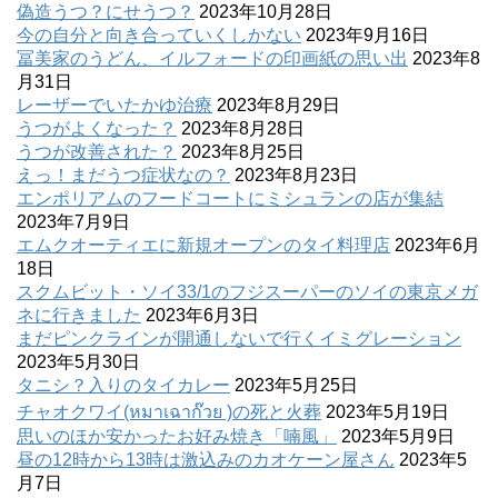
偽造うつ？にせうつ？
2023年10月28日
今の自分と向き合っていくしかない
2023年9月16日
冨美家のうどん、イルフォードの印画紙の思い出
2023年8
月31日
レーザーでいたかゆ治療
2023年8月29日
うつがよくなった？
2023年8月28日
うつが改善された？
2023年8月25日
えっ！まだうつ症状なの？
2023年8月23日
エンポリアムのフードコートにミシュランの店が集結
2023年7月9日
エムクオーティエに新規オープンのタイ料理店
2023年6月
18日
スクムビット・ソイ33/1のフジスーパーのソイの東京メガ
ネに行きました
2023年6月3日
まだピンクラインが開通しないで行くイミグレーション
2023年5月30日
タニシ？入りのタイカレー
2023年5月25日
チャオクワイ(หมาเฉาก๊วย )の死と火葬
2023年5月19日
思いのほか安かったお好み焼き「喃風」
2023年5月9日
昼の12時から13時は激込みのカオケーン屋さん
2023年5
月7日