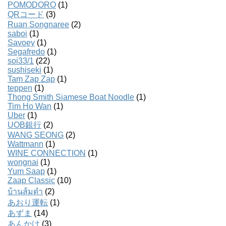
POMODORO
(1)
QRコード
(3)
Ruan Songnaree
(2)
saboi
(1)
Savoey
(1)
Segafredo
(1)
soi33/1
(22)
sushiseki
(1)
Tam Zap Zap
(1)
teppen
(1)
Thong Smith Siamese Boat Noodle
(1)
Tim Ho Wan
(1)
Uber
(1)
UOB銀行
(2)
WANG SEONG
(2)
Wattmann
(1)
WINE CONNECTION
(1)
wongnai
(1)
Yum Saap
(1)
Zaap Classic
(10)
บ้านส้มตํา
(2)
あおり運転
(1)
あずま
(14)
あんかけ
(3)