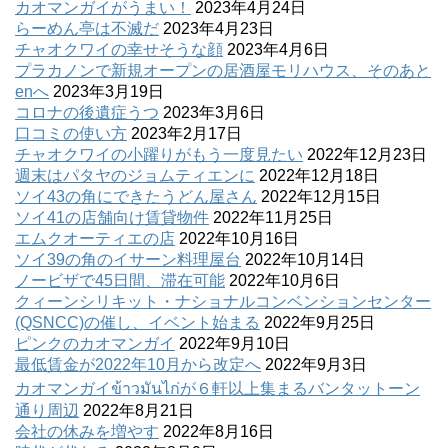
カオマンガイがうまい！
2023年4月24日
らーめん亭は不滅だ
2023年4月23日
チャオクワイの幸せそうな顔
2023年4月6日
プラカノンで新規オープンの居酒屋モリハウス、そのあと
enへ
2023年3月19日
コロナの後遺症うつ
2023年3月6日
口コミの使い方
2023年2月17日
チャオクワイの小躍りがもう一度見たい
2022年12月23日
週末はパタヤのジョムティエンに
2022年12月18日
ソイ43の角にできたうどん屋さん
2022年12月15日
ソイ41の店舗向け賃貸物件
2022年11月25日
エムクオーティエの店
2022年10月16日
ソイ39の角のイサーン料理屋台
2022年10月14日
ノービザで45日間、滞在可能
2022年10月6日
クィーンシリキット・ナショナルコンベンションセンター
(QSNCC)の催し、イベント始まる
2022年9月25日
ピンクのカオマンガイ
2022年9月10日
最低賃金が2022年10月から改定へ
2022年9月3日
カオマンガイข้าวมันไก่が６軒以上集まるバンタットーン
通り周辺
2022年8月21日
会社の休みを増やす
2022年8月16日