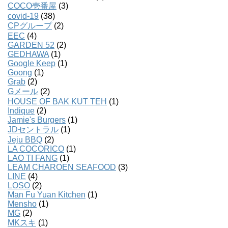
COCO壱番屋
(3)
covid-19
(38)
CPグループ
(2)
EEC
(4)
GARDEN 52
(2)
GEDHAWA
(1)
Google Keep
(1)
Goong
(1)
Grab
(2)
Gメール
(2)
HOUSE OF BAK KUT TEH
(1)
Indique
(2)
Jamie's Burgers
(1)
JDセントラル
(1)
Jeju BBQ
(2)
LA COCORICO
(1)
LAO TI FANG
(1)
LEAM CHAROEN SEAFOOD
(3)
LINE
(4)
LOSO
(2)
Man Fu Yuan Kitchen
(1)
Mensho
(1)
MG
(2)
MKスキ
(1)