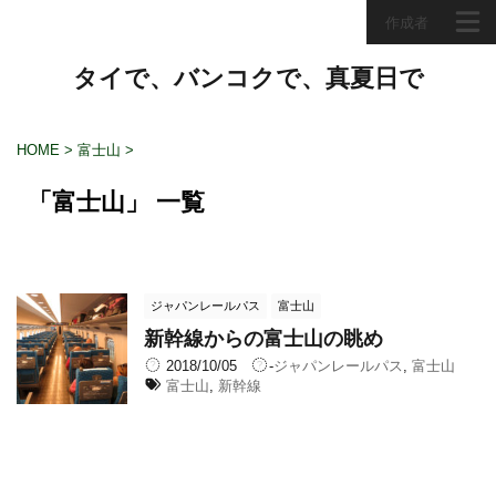
作成者
タイで、バンコクで、真夏日で
HOME
>
富士山
>
「富士山」 一覧
ジャパンレールパス
富士山
新幹線からの富士山の眺め
2018/10/05
-
ジャパンレールパス
,
富士山
富士山
,
新幹線