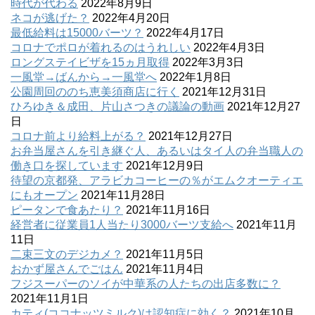
時代が代わる
2022年8月9日
ネコが逃げた？
2022年4月20日
最低給料は15000バーツ？
2022年4月17日
コロナでポロが着れるのはうれしい
2022年4月3日
ロングステイビザを15ヵ月取得
2022年3月3日
一風堂→ばんから→一風堂へ
2022年1月8日
公園周回ののち恵美須商店に行く
2021年12月31日
ひろゆき＆成田、片山さつきの議論の動画
2021年12月27
日
コロナ前より給料上がる？
2021年12月27日
お弁当屋さんを引き継ぐ人、あるいはタイ人の弁当職人の
働き口を探しています
2021年12月9日
待望の京都発、アラビカコーヒーの％がエムクオーティエ
にもオープン
2021年11月28日
ピータンで食あたり？
2021年11月16日
経営者に従業員1人当たり3000バーツ支給へ
2021年11月
11日
二束三文のデジカメ？
2021年11月5日
おかず屋さんでごはん
2021年11月4日
フジスーパーのソイが中華系の人たちの出店多数に？
2021年11月1日
カティ(ココナッツミルク)は認知症に効く？
2021年10月