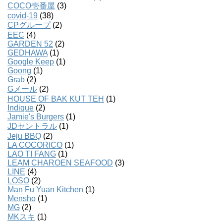
COCO壱番屋
(3)
covid-19
(38)
CPグループ
(2)
EEC
(4)
GARDEN 52
(2)
GEDHAWA
(1)
Google Keep
(1)
Goong
(1)
Grab
(2)
Gメール
(2)
HOUSE OF BAK KUT TEH
(1)
Indique
(2)
Jamie's Burgers
(1)
JDセントラル
(1)
Jeju BBQ
(2)
LA COCORICO
(1)
LAO TI FANG
(1)
LEAM CHAROEN SEAFOOD
(3)
LINE
(4)
LOSO
(2)
Man Fu Yuan Kitchen
(1)
Mensho
(1)
MG
(2)
MKスキ
(1)