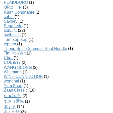
POMODORO
(1)
QRコード
(3)
Ruan Songnaree
(2)
saboi
(1)
Savoey
(1)
Segafredo
(1)
soi33/1
(22)
sushiseki
(1)
Tam Zap Zap
(1)
teppen
(1)
Thong Smith Siamese Boat Noodle
(1)
Tim Ho Wan
(1)
Uber
(1)
UOB銀行
(2)
WANG SEONG
(2)
Wattmann
(1)
WINE CONNECTION
(1)
wongnai
(1)
Yum Saap
(1)
Zaap Classic
(10)
บ้านส้มตํา
(2)
あおり運転
(1)
あずま
(14)
あんかけ
(3)