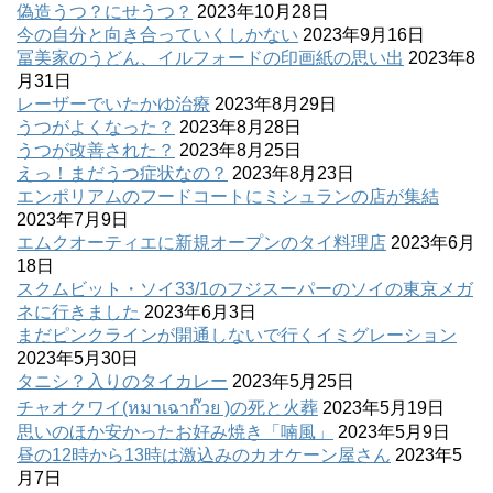
偽造うつ？にせうつ？
2023年10月28日
今の自分と向き合っていくしかない
2023年9月16日
冨美家のうどん、イルフォードの印画紙の思い出
2023年8
月31日
レーザーでいたかゆ治療
2023年8月29日
うつがよくなった？
2023年8月28日
うつが改善された？
2023年8月25日
えっ！まだうつ症状なの？
2023年8月23日
エンポリアムのフードコートにミシュランの店が集結
2023年7月9日
エムクオーティエに新規オープンのタイ料理店
2023年6月
18日
スクムビット・ソイ33/1のフジスーパーのソイの東京メガ
ネに行きました
2023年6月3日
まだピンクラインが開通しないで行くイミグレーション
2023年5月30日
タニシ？入りのタイカレー
2023年5月25日
チャオクワイ(หมาเฉาก๊วย )の死と火葬
2023年5月19日
思いのほか安かったお好み焼き「喃風」
2023年5月9日
昼の12時から13時は激込みのカオケーン屋さん
2023年5
月7日