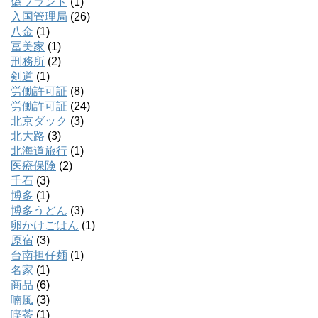
偽ブランド
(1)
入国管理局
(26)
八金
(1)
冨美家
(1)
刑務所
(2)
剣道
(1)
労働許可証
(8)
労働許可証
(24)
北京ダック
(3)
北大路
(3)
北海道旅行
(1)
医療保険
(2)
千石
(3)
博多
(1)
博多うどん
(3)
卵かけごはん
(1)
原宿
(3)
台南担仔麺
(1)
名家
(1)
商品
(6)
喃風
(3)
喫茶
(1)