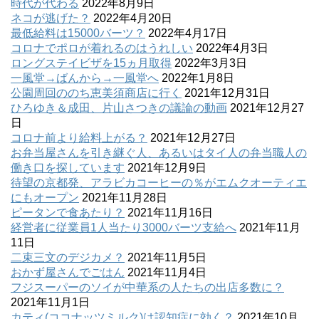
時代が代わる
2022年8月9日
ネコが逃げた？
2022年4月20日
最低給料は15000バーツ？
2022年4月17日
コロナでポロが着れるのはうれしい
2022年4月3日
ロングステイビザを15ヵ月取得
2022年3月3日
一風堂→ばんから→一風堂へ
2022年1月8日
公園周回ののち恵美須商店に行く
2021年12月31日
ひろゆき＆成田、片山さつきの議論の動画
2021年12月27
日
コロナ前より給料上がる？
2021年12月27日
お弁当屋さんを引き継ぐ人、あるいはタイ人の弁当職人の
働き口を探しています
2021年12月9日
待望の京都発、アラビカコーヒーの％がエムクオーティエ
にもオープン
2021年11月28日
ピータンで食あたり？
2021年11月16日
経営者に従業員1人当たり3000バーツ支給へ
2021年11月
11日
二束三文のデジカメ？
2021年11月5日
おかず屋さんでごはん
2021年11月4日
フジスーパーのソイが中華系の人たちの出店多数に？
2021年11月1日
カティ(ココナッツミルク)は認知症に効く？
2021年10月