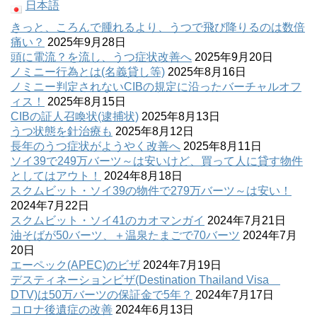
日本語
きっと、ころんで腫れるより、うつで飛び降りるのは数倍
痛い？
2025年9月28日
頭に電流？を流し、うつ症状改善へ
2025年9月20日
ノミニー行為とは(名義貸し等)
2025年8月16日
ノミニー判定されないCIBの規定に沿ったバーチャルオフ
ィス！
2025年8月15日
CIBの証人召喚状(逮捕状)
2025年8月13日
うつ状態を針治療も
2025年8月12日
長年のうつ症状がようやく改善へ
2025年8月11日
ソイ39で249万バーツ～は安いけど、買って人に貸す物件
としてはアウト！
2024年8月18日
スクムビット・ソイ39の物件で279万バーツ～は安い！
2024年7月22日
スクムビット・ソイ41のカオマンガイ
2024年7月21日
油そばが50バーツ、＋温泉たまごで70バーツ
2024年7月
20日
エーペック(APEC)のビザ
2024年7月19日
デスティネーションビザ(Destination Thailand Visa
DTV)は50万バーツの保証金で5年？
2024年7月17日
コロナ後遺症の改善
2024年6月13日