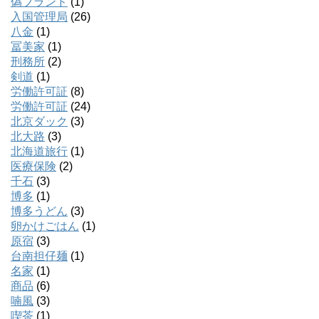
偽ブランド
(1)
入国管理局
(26)
八金
(1)
冨美家
(1)
刑務所
(2)
剣道
(1)
労働許可証
(8)
労働許可証
(24)
北京ダック
(3)
北大路
(3)
北海道旅行
(1)
医療保険
(2)
千石
(3)
博多
(1)
博多うどん
(3)
卵かけごはん
(1)
原宿
(3)
台南担仔麺
(1)
名家
(1)
商品
(6)
喃風
(3)
喫茶
(1)