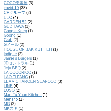
COCO壱番屋
(3)
covid-19
(38)
CPグループ
(2)
EEC
(4)
GARDEN 52
(2)
GEDHAWA
(1)
Google Keep
(1)
Goong
(1)
Grab
(2)
Gメール
(2)
HOUSE OF BAK KUT TEH
(1)
Indique
(2)
Jamie's Burgers
(1)
JDセントラル
(1)
Jeju BBQ
(2)
LA COCORICO
(1)
LAO TI FANG
(1)
LEAM CHAROEN SEAFOOD
(3)
LINE
(4)
LOSO
(2)
Man Fu Yuan Kitchen
(1)
Mensho
(1)
MG
(2)
MKスキ
(1)