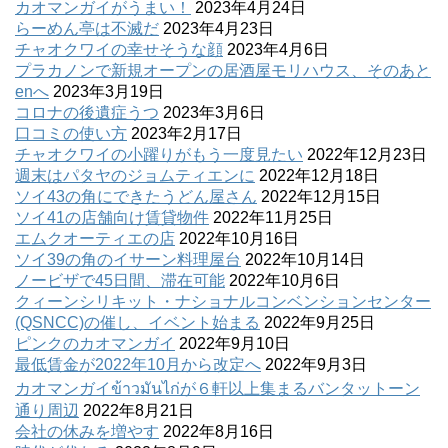
カオマンガイがうまい！
2023年4月24日
らーめん亭は不滅だ
2023年4月23日
チャオクワイの幸せそうな顔
2023年4月6日
プラカノンで新規オープンの居酒屋モリハウス、そのあと
enへ
2023年3月19日
コロナの後遺症うつ
2023年3月6日
口コミの使い方
2023年2月17日
チャオクワイの小躍りがもう一度見たい
2022年12月23日
週末はパタヤのジョムティエンに
2022年12月18日
ソイ43の角にできたうどん屋さん
2022年12月15日
ソイ41の店舗向け賃貸物件
2022年11月25日
エムクオーティエの店
2022年10月16日
ソイ39の角のイサーン料理屋台
2022年10月14日
ノービザで45日間、滞在可能
2022年10月6日
クィーンシリキット・ナショナルコンベンションセンター
(QSNCC)の催し、イベント始まる
2022年9月25日
ピンクのカオマンガイ
2022年9月10日
最低賃金が2022年10月から改定へ
2022年9月3日
カオマンガイข้าวมันไก่が６軒以上集まるバンタットーン
通り周辺
2022年8月21日
会社の休みを増やす
2022年8月16日