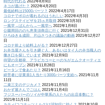
時代が代わる
2022年8月9日
ネコが逃げた？
2022年4月20日
最低給料は15000バーツ？
2022年4月17日
コロナでポロが着れるのはうれしい
2022年4月3日
ロングステイビザを15ヵ月取得
2022年3月3日
一風堂→ばんから→一風堂へ
2022年1月8日
公園周回ののち恵美須商店に行く
2021年12月31日
ひろゆき＆成田、片山さつきの議論の動画
2021年12月27
日
コロナ前より給料上がる？
2021年12月27日
お弁当屋さんを引き継ぐ人、あるいはタイ人の弁当職人の
働き口を探しています
2021年12月9日
待望の京都発、アラビカコーヒーの％がエムクオーティエ
にもオープン
2021年11月28日
ピータンで食あたり？
2021年11月16日
経営者に従業員1人当たり3000バーツ支給へ
2021年11月
11日
二束三文のデジカメ？
2021年11月5日
おかず屋さんでごはん
2021年11月4日
フジスーパーのソイが中華系の人たちの出店多数に？
2021年11月1日
カティ(ココナッツミルク)は認知症に効く？
2021年10月