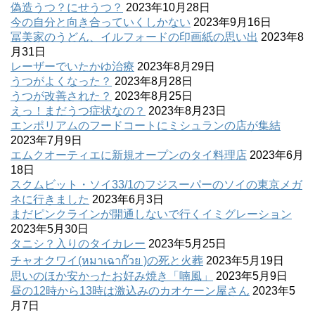
偽造うつ？にせうつ？
2023年10月28日
今の自分と向き合っていくしかない
2023年9月16日
冨美家のうどん、イルフォードの印画紙の思い出
2023年8
月31日
レーザーでいたかゆ治療
2023年8月29日
うつがよくなった？
2023年8月28日
うつが改善された？
2023年8月25日
えっ！まだうつ症状なの？
2023年8月23日
エンポリアムのフードコートにミシュランの店が集結
2023年7月9日
エムクオーティエに新規オープンのタイ料理店
2023年6月
18日
スクムビット・ソイ33/1のフジスーパーのソイの東京メガ
ネに行きました
2023年6月3日
まだピンクラインが開通しないで行くイミグレーション
2023年5月30日
タニシ？入りのタイカレー
2023年5月25日
チャオクワイ(หมาเฉาก๊วย )の死と火葬
2023年5月19日
思いのほか安かったお好み焼き「喃風」
2023年5月9日
昼の12時から13時は激込みのカオケーン屋さん
2023年5
月7日