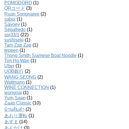
POMODORO
(1)
QRコード
(3)
Ruan Songnaree
(2)
saboi
(1)
Savoey
(1)
Segafredo
(1)
soi33/1
(22)
sushiseki
(1)
Tam Zap Zap
(1)
teppen
(1)
Thong Smith Siamese Boat Noodle
(1)
Tim Ho Wan
(1)
Uber
(1)
UOB銀行
(2)
WANG SEONG
(2)
Wattmann
(1)
WINE CONNECTION
(1)
wongnai
(1)
Yum Saap
(1)
Zaap Classic
(10)
บ้านส้มตํา
(2)
あおり運転
(1)
あずま
(14)
あんかけ
(3)