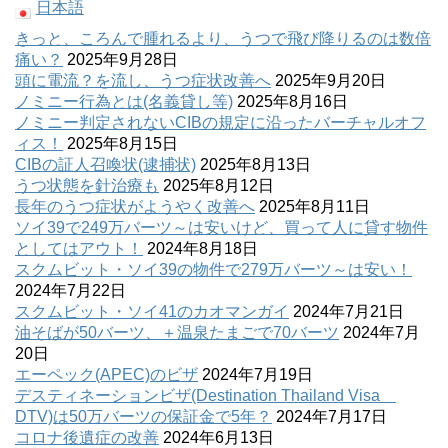
日本語
きっと、ころんで腫れるより、うつで飛び降りるのは数倍
痛い？
2025年9月28日
頭に電流？を流し、うつ症状改善へ
2025年9月20日
ノミニー行為とは(名義貸し等)
2025年8月16日
ノミニー判定されないCIBの規定に沿ったバーチャルオフ
ィス！
2025年8月15日
CIBの証人召喚状(逮捕状)
2025年8月13日
うつ状態を針治療も
2025年8月12日
長年のうつ症状がようやく改善へ
2025年8月11日
ソイ39で249万バーツ～は安いけど、買って人に貸す物件
としてはアウト！
2024年8月18日
スクムビット・ソイ39の物件で279万バーツ～は安い！
2024年7月22日
スクムビット・ソイ41のカオマンガイ
2024年7月21日
油そばが50バーツ、＋温泉たまごで70バーツ
2024年7月
20日
エーペック(APEC)のビザ
2024年7月19日
デスティネーションビザ(Destination Thailand Visa
DTV)は50万バーツの保証金で5年？
2024年7月17日
コロナ後遺症の改善
2024年6月13日