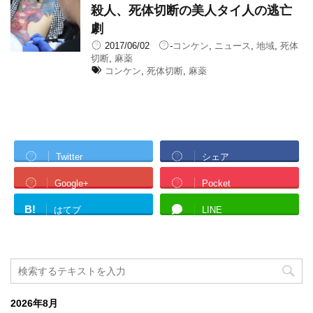
殺人、死体切断の美人タイ人の逃亡
劇
2017/06/02
-
コンケン
,
ニュース
,
地域
,
死体
切断
,
麻薬
コンケン
,
死体切断
,
麻薬
Twitter
シェア
Google+
Pocket
B!
はてブ
LINE
2026年8月