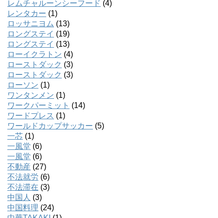
レムチャルーンシーフード
(4)
レンタカー
(1)
ロッサニヨム
(13)
ロングステイ
(19)
ロングステイ
(13)
ローイクラトン
(4)
ローストダック
(3)
ローストダック
(3)
ローソン
(1)
ワンタンメン
(1)
ワークパーミット
(14)
ワードプレス
(1)
ワールドカップサッカー
(5)
一芯
(1)
一風堂
(6)
一風堂
(6)
不動産
(27)
不法就労
(6)
不法滞在
(3)
中国人
(3)
中国料理
(24)
中華TAKAKI
(1)