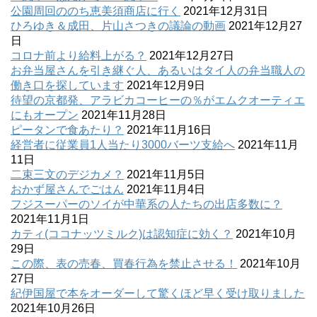
公園周回ののち恵美須商店に行く
2021年12月31日
ひろゆき＆成田、片山さつきの議論の動画
2021年12月27
日
コロナ前より給料上がる？
2021年12月27日
お弁当屋さんを引き継ぐ人、あるいはタイ人の弁当職人の
働き口を探しています
2021年12月9日
待望の京都発、アラビカコーヒーの％がエムクオーティエ
にもオープン
2021年11月28日
ピータンで食あたり？
2021年11月16日
経営者に従業員1人当たり3000バーツ支給へ
2021年11月
11日
二束三文のデジカメ？
2021年11月5日
おかず屋さんでごはん
2021年11月4日
フジスーパーのソイが中華系の人たちの出店多数に？
2021年11月1日
カティ(ココナッツミルク)は認知症に効く？
2021年10月
29日
この際、表の売春、買春行為を禁止させる！
2021年10月
27日
紀伊国屋で本をオーダーして驚くほど早く受け取りました
2021年10月26日