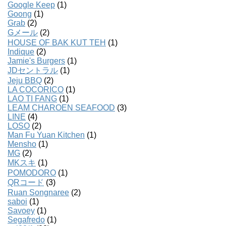
Google Keep
(1)
Goong
(1)
Grab
(2)
Gメール
(2)
HOUSE OF BAK KUT TEH
(1)
Indique
(2)
Jamie's Burgers
(1)
JDセントラル
(1)
Jeju BBQ
(2)
LA COCORICO
(1)
LAO TI FANG
(1)
LEAM CHAROEN SEAFOOD
(3)
LINE
(4)
LOSO
(2)
Man Fu Yuan Kitchen
(1)
Mensho
(1)
MG
(2)
MKスキ
(1)
POMODORO
(1)
QRコード
(3)
Ruan Songnaree
(2)
saboi
(1)
Savoey
(1)
Segafredo
(1)