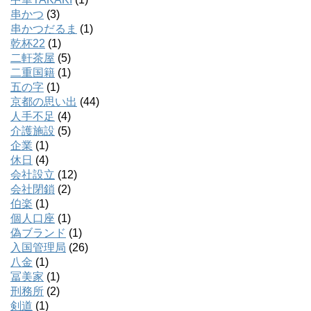
串かつ
(3)
串かつだるま
(1)
乾杯22
(1)
二軒茶屋
(5)
二重国籍
(1)
五の字
(1)
京都の思い出
(44)
人手不足
(4)
介護施設
(5)
企業
(1)
休日
(4)
会社設立
(12)
会社閉鎖
(2)
伯楽
(1)
個人口座
(1)
偽ブランド
(1)
入国管理局
(26)
八金
(1)
冨美家
(1)
刑務所
(2)
剣道
(1)