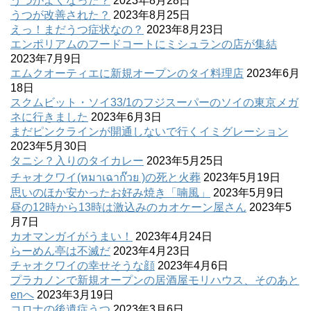
うつがよくなった？
2023年8月28日
うつが改善された？
2023年8月25日
えっ！まだうつ症状なの？
2023年8月23日
エンポリアムのフードコートにミシュランの店が集結
2023年7月9日
エムクオーティエに新規オープンのタイ料理店
2023年6月
18日
スクムビット・ソイ33/1のフジスーパーのソイの東京メガ
ネに行きました
2023年6月3日
まだピンクラインが開通しないで行くイミグレーション
2023年5月30日
タニシ？入りのタイカレー
2023年5月25日
チャオクワイ(หมาเฉาก๊วย )の死と火葬
2023年5月19日
思いのほか安かったお好み焼き「喃風」
2023年5月9日
昼の12時から13時は激込みのカオケーン屋さん
2023年5
月7日
カオマンガイがうまい！
2023年4月24日
らーめん亭は不滅だ
2023年4月23日
チャオクワイの幸せそうな顔
2023年4月6日
プラカノンで新規オープンの居酒屋モリハウス、そのあと
enへ
2023年3月19日
コロナの後遺症うつ
2023年3月6日