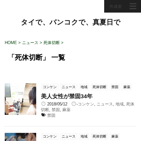
作成者
タイで、バンコクで、真夏日で
HOME
>
ニュース
>
死体切断
>
「死体切断」 一覧
コンケン
ニュース
地域
死体切断
禁固
麻薬
美人女性が禁固34年
2018/05/12
-
コンケン
,
ニュース
,
地域
,
死体
切断
,
禁固
,
麻薬
禁固
コンケン
ニュース
地域
死体切断
麻薬