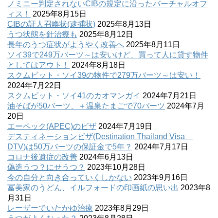
ノミニー判定されないCIBの規定に沿ったバーチャルオフ
ィス！
2025年8月15日
CIBの証人召喚状(逮捕状)
2025年8月13日
うつ状態を針治療も
2025年8月12日
長年のうつ症状がようやく改善へ
2025年8月11日
ソイ39で249万バーツ～は安いけど、買って人に貸す物件
としてはアウト！
2024年8月18日
スクムビット・ソイ39の物件で279万バーツ～は安い！
2024年7月22日
スクムビット・ソイ41のカオマンガイ
2024年7月21日
油そばが50バーツ、＋温泉たまごで70バーツ
2024年7月
20日
エーペック(APEC)のビザ
2024年7月19日
デスティネーションビザ(Destination Thailand Visa
DTV)は50万バーツの保証金で5年？
2024年7月17日
コロナ後遺症の改善
2024年6月13日
偽造うつ？にせうつ？
2023年10月28日
今の自分と向き合っていくしかない
2023年9月16日
冨美家のうどん、イルフォードの印画紙の思い出
2023年8
月31日
レーザーでいたかゆ治療
2023年8月29日