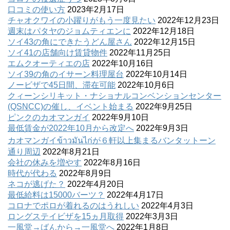
口コミの使い方
2023年2月17日
チャオクワイの小躍りがもう一度見たい
2022年12月23日
週末はパタヤのジョムティエンに
2022年12月18日
ソイ43の角にできたうどん屋さん
2022年12月15日
ソイ41の店舗向け賃貸物件
2022年11月25日
エムクオーティエの店
2022年10月16日
ソイ39の角のイサーン料理屋台
2022年10月14日
ノービザで45日間、滞在可能
2022年10月6日
クィーンシリキット・ナショナルコンベンションセンター
(QSNCC)の催し、イベント始まる
2022年9月25日
ピンクのカオマンガイ
2022年9月10日
最低賃金が2022年10月から改定へ
2022年9月3日
カオマンガイข้าวมันไก่が６軒以上集まるバンタットーン
通り周辺
2022年8月21日
会社の休みを増やす
2022年8月16日
時代が代わる
2022年8月9日
ネコが逃げた？
2022年4月20日
最低給料は15000バーツ？
2022年4月17日
コロナでポロが着れるのはうれしい
2022年4月3日
ロングステイビザを15ヵ月取得
2022年3月3日
一風堂→ばんから→一風堂へ
2022年1月8日