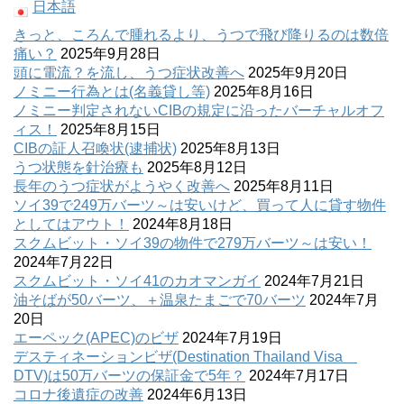
日本語
きっと、ころんで腫れるより、うつで飛び降りるのは数倍
痛い？
2025年9月28日
頭に電流？を流し、うつ症状改善へ
2025年9月20日
ノミニー行為とは(名義貸し等)
2025年8月16日
ノミニー判定されないCIBの規定に沿ったバーチャルオフ
ィス！
2025年8月15日
CIBの証人召喚状(逮捕状)
2025年8月13日
うつ状態を針治療も
2025年8月12日
長年のうつ症状がようやく改善へ
2025年8月11日
ソイ39で249万バーツ～は安いけど、買って人に貸す物件
としてはアウト！
2024年8月18日
スクムビット・ソイ39の物件で279万バーツ～は安い！
2024年7月22日
スクムビット・ソイ41のカオマンガイ
2024年7月21日
油そばが50バーツ、＋温泉たまごで70バーツ
2024年7月
20日
エーペック(APEC)のビザ
2024年7月19日
デスティネーションビザ(Destination Thailand Visa
DTV)は50万バーツの保証金で5年？
2024年7月17日
コロナ後遺症の改善
2024年6月13日