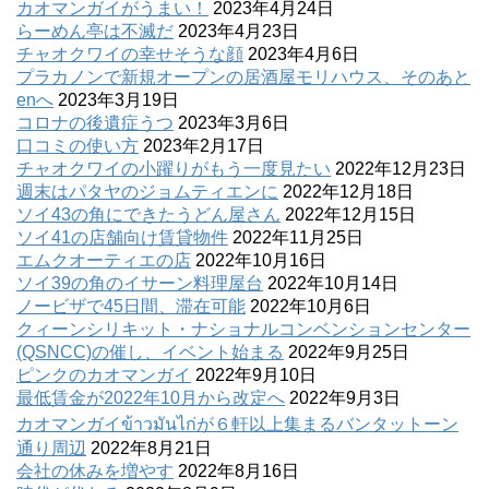
カオマンガイがうまい！
2023年4月24日
らーめん亭は不滅だ
2023年4月23日
チャオクワイの幸せそうな顔
2023年4月6日
プラカノンで新規オープンの居酒屋モリハウス、そのあと
enへ
2023年3月19日
コロナの後遺症うつ
2023年3月6日
口コミの使い方
2023年2月17日
チャオクワイの小躍りがもう一度見たい
2022年12月23日
週末はパタヤのジョムティエンに
2022年12月18日
ソイ43の角にできたうどん屋さん
2022年12月15日
ソイ41の店舗向け賃貸物件
2022年11月25日
エムクオーティエの店
2022年10月16日
ソイ39の角のイサーン料理屋台
2022年10月14日
ノービザで45日間、滞在可能
2022年10月6日
クィーンシリキット・ナショナルコンベンションセンター
(QSNCC)の催し、イベント始まる
2022年9月25日
ピンクのカオマンガイ
2022年9月10日
最低賃金が2022年10月から改定へ
2022年9月3日
カオマンガイข้าวมันไก่が６軒以上集まるバンタットーン
通り周辺
2022年8月21日
会社の休みを増やす
2022年8月16日