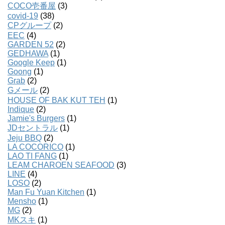
COCO壱番屋
(3)
covid-19
(38)
CPグループ
(2)
EEC
(4)
GARDEN 52
(2)
GEDHAWA
(1)
Google Keep
(1)
Goong
(1)
Grab
(2)
Gメール
(2)
HOUSE OF BAK KUT TEH
(1)
Indique
(2)
Jamie's Burgers
(1)
JDセントラル
(1)
Jeju BBQ
(2)
LA COCORICO
(1)
LAO TI FANG
(1)
LEAM CHAROEN SEAFOOD
(3)
LINE
(4)
LOSO
(2)
Man Fu Yuan Kitchen
(1)
Mensho
(1)
MG
(2)
MKスキ
(1)