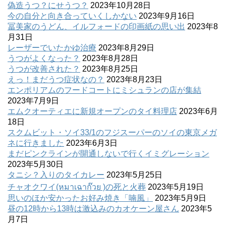
偽造うつ？にせうつ？
2023年10月28日
今の自分と向き合っていくしかない
2023年9月16日
冨美家のうどん、イルフォードの印画紙の思い出
2023年8
月31日
レーザーでいたかゆ治療
2023年8月29日
うつがよくなった？
2023年8月28日
うつが改善された？
2023年8月25日
えっ！まだうつ症状なの？
2023年8月23日
エンポリアムのフードコートにミシュランの店が集結
2023年7月9日
エムクオーティエに新規オープンのタイ料理店
2023年6月
18日
スクムビット・ソイ33/1のフジスーパーのソイの東京メガ
ネに行きました
2023年6月3日
まだピンクラインが開通しないで行くイミグレーション
2023年5月30日
タニシ？入りのタイカレー
2023年5月25日
チャオクワイ(หมาเฉาก๊วย )の死と火葬
2023年5月19日
思いのほか安かったお好み焼き「喃風」
2023年5月9日
昼の12時から13時は激込みのカオケーン屋さん
2023年5
月7日