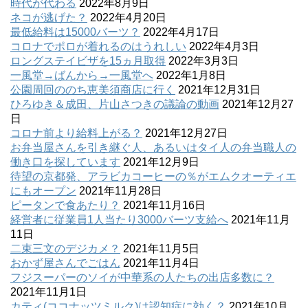
時代が代わる
2022年8月9日
ネコが逃げた？
2022年4月20日
最低給料は15000バーツ？
2022年4月17日
コロナでポロが着れるのはうれしい
2022年4月3日
ロングステイビザを15ヵ月取得
2022年3月3日
一風堂→ばんから→一風堂へ
2022年1月8日
公園周回ののち恵美須商店に行く
2021年12月31日
ひろゆき＆成田、片山さつきの議論の動画
2021年12月27
日
コロナ前より給料上がる？
2021年12月27日
お弁当屋さんを引き継ぐ人、あるいはタイ人の弁当職人の
働き口を探しています
2021年12月9日
待望の京都発、アラビカコーヒーの％がエムクオーティエ
にもオープン
2021年11月28日
ピータンで食あたり？
2021年11月16日
経営者に従業員1人当たり3000バーツ支給へ
2021年11月
11日
二束三文のデジカメ？
2021年11月5日
おかず屋さんでごはん
2021年11月4日
フジスーパーのソイが中華系の人たちの出店多数に？
2021年11月1日
カティ(ココナッツミルク)は認知症に効く？
2021年10月