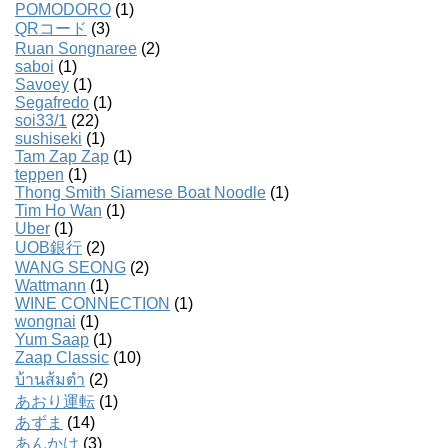
POMODORO
(1)
QRコード
(3)
Ruan Songnaree
(2)
saboi
(1)
Savoey
(1)
Segafredo
(1)
soi33/1
(22)
sushiseki
(1)
Tam Zap Zap
(1)
teppen
(1)
Thong Smith Siamese Boat Noodle
(1)
Tim Ho Wan
(1)
Uber
(1)
UOB銀行
(2)
WANG SEONG
(2)
Wattmann
(1)
WINE CONNECTION
(1)
wongnai
(1)
Yum Saap
(1)
Zaap Classic
(10)
บ้านส้มตํา
(2)
あおり運転
(1)
あずま
(14)
あんかけ
(3)