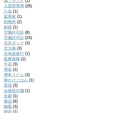
偽ブランド
(1)
入国管理局
(26)
八金
(1)
冨美家
(1)
刑務所
(2)
剣道
(1)
労働許可証
(8)
労働許可証
(24)
北京ダック
(3)
北大路
(3)
北海道旅行
(1)
医療保険
(2)
千石
(3)
博多
(1)
博多うどん
(3)
卵かけごはん
(1)
原宿
(3)
台南担仔麺
(1)
名家
(1)
商品
(6)
喃風
(3)
喫茶
(1)